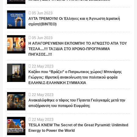
05
Jun
2023
ΑΥΤΑ ΤΡΕΜΟΥΝ! Οι Έλληνες και η Άγνωστη Ιερατική
σχέση!(ΒΙΝΤΕΟ)
05
Jun
2023
Η ΑΠΑΓΟΡΕΥΜΕΝΗ ΕΚΠΟΜΠΗ! ΤΟ ΑΓΝΩΣΤΟ ΑΤΙΑ ΤΟΥ
ΤΕΣΛΑ....!!! ΤΑΞΙΔΙΑ ΣΤΟ ΧΡΟΝΟ-ΠΡΟΓΡΑΜΜΑ
ΠΗΓΑΣΟΣ...!!!
22
May
2023
Καζάνι που “Βράζει” ο Πατριωτικος χώρος! Μπινιάρης
Γιώργος: Ιδρυτική ανακοίνωση του πολιτικού φορέα
ΕΛΛΗΝΙ.Σ-ΕΛΛΗΝΙΚΗ ΣΥΜΜΑΧΙΑ
22
May
2023
Ανακαλύφθηκε ο τάφος του Γίγαντα Γκιλγκαμές μετά την
αποξήρανση του ποταμού Ευφράτη;
22
May
2023
TESLA KNEW The Secret of the Great Pyramid: Unlimited
Energy to Power the World