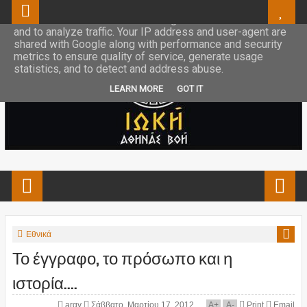
This site uses cookies from Google to deliver its services
and to analyze traffic. Your IP address and user-agent are
shared with Google along with performance and security
metrics to ensure quality of service, generate usage
statistics, and to detect and address abuse.
LEARN MORE
GOT IT
Εθνικά
Το έγγραφο, το πρόσωπο και η
ιστορία....
argy
Σάββατο, Μαρτίου 17, 2012
A
+
A
-
Print
Email