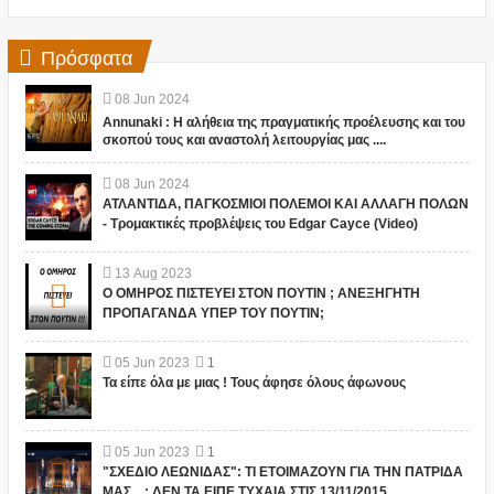
Πρόσφατα
08
Jun
2024
Annunaki : Η αλήθεια της πραγματικής προέλευσης και του
σκοπού τους και αναστολή λειτουργίας μας ....
08
Jun
2024
ΑΤΛΑΝΤΙΔΑ, ΠΑΓΚΟΣΜΙΟΙ ΠΟΛΕΜΟΙ ΚΑΙ ΑΛΛΑΓΗ ΠΟΛΩΝ
- Τρομακτικές προβλέψεις του Edgar Cayce (Video)
13
Aug
2023
Ο ΟΜΗΡΟΣ ΠΙΣΤΕΥΕΙ ΣΤΟΝ ΠΟΥΤΙΝ ; ΑΝΕΞΗΓΗΤΗ
ΠΡΟΠΑΓΑΝΔΑ ΥΠΕΡ ΤΟΥ ΠΟΥΤΙΝ;
05
Jun
2023
1
Τα είπε όλα με μιας ! Τους άφησε όλους άφωνους
05
Jun
2023
1
"ΣΧΕΔΙΟ ΛΕΩΝΙΔΑΣ": ΤΙ ΕΤΟΙΜΑΖΟΥΝ ΓΙΑ ΤΗΝ ΠΑΤΡΙΔΑ
ΜΑΣ... ; ΔΕΝ ΤΑ ΕΙΠΕ ΤΥΧΑΙΑ ΣΤΙΣ 13/11/2015...