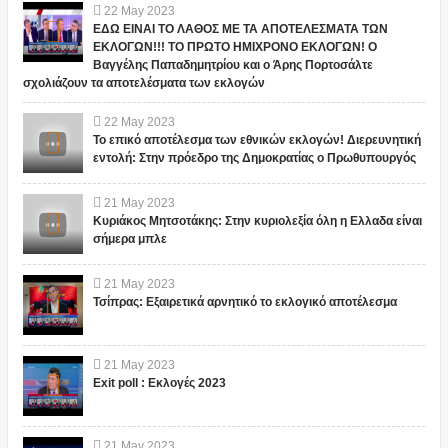
22
May
2023
ΕΔΩ ΕΙΝΑΙ ΤΟ ΛΑΘΟΣ ΜΕ ΤΑ ΑΠΟΤΕΛΕΣΜΑΤΑ ΤΩΝ
ΕΚΛΟΓΩΝ!!! ΤΟ ΠΡΩΤΟ ΗΜΙΧΡΟΝΟ ΕΚΛΟΓΩΝ! Ο
Βαγγέλης Παπαδημητρίου και ο Άρης Πορτοσάλτε
σχολιάζουν τα αποτελέσματα των εκλογών
22
May
2023
Το επικό αποτέλεσμα των εθνικών εκλογών! Διερευνητική
εντολή: Στην πρόεδρο της Δημοκρατίας ο Πρωθυπουργός
21
May
2023
Κυριάκος Μητσοτάκης: Στην κυριολεξία όλη η Ελλαδα είναι
σήμερα μπλε
21
May
2023
Τσίπρας: Εξαιρετικά αρνητικό το εκλογικό αποτέλεσμα
21
May
2023
Exit poll : Εκλογές 2023
21
May
2023