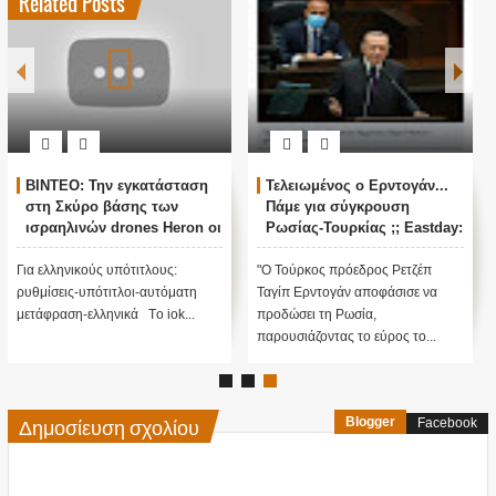
Related Posts
ΒΙΝΤΕΟ: Την εγκατάσταση
Τελειωμένος ο Ερντογάν...
στη Σκύρο βάσης των
Πάμε για σύγκρουση
ισραηλινών drones Heron οι
Ρωσίας-Τουρκίας ;; Eastday:
ΤΟΥΡΚΟΙ την
Ο Ερντογάν αποφάσισε να
χαρακτηρίζουν ως κίνηση
προδώσει τη Ρωσία
Για ελληνικούς υπότιτλους:
"Ο Τούρκος πρόεδρος Ρετζέπ
από την Ελλάδα που θα
δίνοντας στο ΝΑΤΟ τις
ρυθμίσεις-υπότιτλοι-αυτόματη
Ταγίπ Ερντογάν αποφάσισε να
προκαλέσει πόλεμο»
συχνότητες των S 400!
μετάφραση-ελληνικά Tο iok...
προδώσει τη Ρωσία,
παρουσιάζοντας το εύρος το...
Δημοσίευση σχολίου
Blogger
Facebook