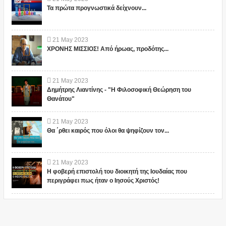
Τα πρώτα προγνωστικά δείχνουν...
21
May
2023
ΧΡΟΝΗΣ ΜΙΣΣΙΟΣ! Από ήρωας, προδότης...
21
May
2023
Δημήτρης Λιαντίνης - "Η Φιλοσοφική Θεώρηση του
Θανάτου"
21
May
2023
Θα ΄ρθει καιρός που όλοι θα ψηφίζουν τον...
21
May
2023
Η φοβερή επιστολή του διοικητή της Ιουδαίας που
περιγράφει πως ήταν ο Ιησούς Χριστός!