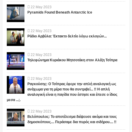
22
May
2023
Pyramids Found Beneath Antarctic Ice
22
May
2023
Ράδιο Αρβύλα: Έκτακτο δελτίο λόγω εκλογών...
22
May
2023
Τηλεφώνημα Κυριάκου Μητσοτάκη στον Αλέξη Τσίπρα
22
May
2023
Ραγκούσης: Ο Τσίπρας έφερε την απλή αναλογική ως
ανάχωμα για τη μέρα που θα συντριβεί... !! Η απλή
αναλογική είναι η παγίδα που έστησε και έπεσε ο ίδιος
μεσα ...;.
22
May
2023
Βελόπουλος: Το αποτέλεσμα διέψευσε ακόμα και τους
δημοσκόπους.... Περάσαμε δια πυρός και σιδήρου.... !!