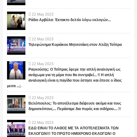
22
May
2023
Ράδιο Αρβύλα: Έκτακτο δελτίο λόγω εκλογών...
22
May
2023
Τηλεφώνημα Κυριάκου Μητσοτάκη στον Αλέξη Τσίπρα
22
May
2023
Ραγκούσης: Ο Τσίπρας έφερε την απλή αναλογική ως
ανάχωμα για τη μέρα που θα συντριβεί... !! Η απλή
αναλογική είναι η παγίδα που έστησε και έπεσε ο ίδιος
μεσα ...;.
22
May
2023
Βελόπουλος: Το αποτέλεσμα διέψευσε ακόμα και τους
δημοσκόπους.... Περάσαμε δια πυρός και σιδήρου.... !!
22
May
2023
ΕΔΩ ΕΙΝΑΙ ΤΟ ΛΑΘΟΣ ΜΕ ΤΑ ΑΠΟΤΕΛΕΣΜΑΤΑ ΤΩΝ
ΕΚΛΟΓΩΝ!!! ΤΟ ΠΡΩΤΟ ΗΜΙΧΡΟΝΟ ΕΚΛΟΓΩΝ! Ο