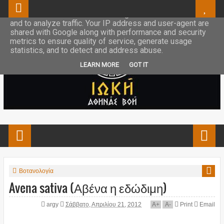
This site uses cookies from Google to deliver its services
and to analyze traffic. Your IP address and user-agent are
shared with Google along with performance and security
metrics to ensure quality of service, generate usage
statistics, and to detect and address abuse.
LEARN MORE
GOT IT
Βοτανολογία
Avena sativa (Αβένα η εδώδιμη)
argy
Σάββατο, Απριλίου 21, 2012
A
+
A
-
Print
Email