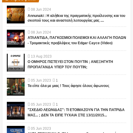
08
Jun
2024
Annunaki : Η αλήθεια της πραγματικής προέλευσης και του
σκοπού τους και αναστολή λειτουργίας μας ....
08
Jun
2024
ΑΤΛΑΝΤΙΔΑ, ΠΑΓΚΟΣΜΙΟΙ ΠΟΛΕΜΟΙ ΚΑΙ ΑΛΛΑΓΗ ΠΟΛΩΝ
- Τρομακτικές προβλέψεις του Edgar Cayce (Video)
13
Aug
2023
Ο ΟΜΗΡΟΣ ΠΙΣΤΕΥΕΙ ΣΤΟΝ ΠΟΥΤΙΝ ; ΑΝΕΞΗΓΗΤΗ
ΠΡΟΠΑΓΑΝΔΑ ΥΠΕΡ ΤΟΥ ΠΟΥΤΙΝ;
05
Jun
2023
1
Τα είπε όλα με μιας ! Τους άφησε όλους άφωνους
05
Jun
2023
1
"ΣΧΕΔΙΟ ΛΕΩΝΙΔΑΣ": ΤΙ ΕΤΟΙΜΑΖΟΥΝ ΓΙΑ ΤΗΝ ΠΑΤΡΙΔΑ
ΜΑΣ... ; ΔΕΝ ΤΑ ΕΙΠΕ ΤΥΧΑΙΑ ΣΤΙΣ 13/11/2015...
05
Jun
2023