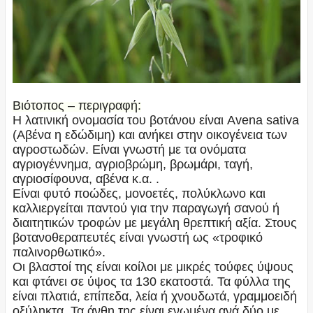
Βιότοπος – περιγραφή:
Η λατινική ονομασία του βοτάνου είναι Avena sativa
(Αβένα η εδώδιμη) και ανήκει στην οικογένεια των
αγροστωδών. Είναι γνωστή με τα ονόματα
αγριογέννημα, αγριοβρώμη, βρωμάρι, ταγή,
αγριοσίφουνα, αβένα κ.α. .
Είναι φυτό ποώδες, μονοετές, πολύκλωνο και
καλλιεργείται παντού για την παραγωγή σανού ή
διαιτητικών τροφών με μεγάλη θρεπτική αξία. Στους
βοτανοθεραπευτές είναι γνωστή ως «τροφικό
παλινορθωτικό».
Οι βλαστοί της είναι κοίλοι με μικρές τούφες ύψους
και φτάνει σε ύψος τα 130 εκατοστά. Τα φύλλα της
είναι πλατιά, επίπεδα, λεία ή χνουδωτά, γραμμοειδή
οξύληκτα. Τα άνθη της είναι ενωμένα ανά δύο με