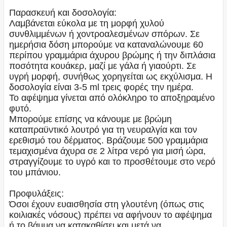
Παρασκευή και δοσολογία:
Λαμβάνεται εύκολα με τη μορφή χυλού
συνθλιμμένων ή χοντροαλεσμένων σπόρων. Σε
ημερήσια δόση μπορούμε να καταναλώνουμε 60
περίπου γραμμάρια άχυρου βρώμης ή την διπλάσια
ποσότητα κουάκερ, μαζί με γάλα ή γιαούρτι. Σε
υγρή μορφή, συνήθως χορηγείται ως εκχύλισμα. Η
δοσολογία είναι 3-5 ml τρεις φορές την ημέρα.
Το αφέψημα γίνεται από ολόκληρο το αποξηραμένο
φυτό.
Μπορούμε επίσης να κάνουμε με βρώμη
καταπραϋντικό λουτρό για τη νευραλγία και τον
ερεθισμό του δέρματος. Βράζουμε 500 γραμμάρια
τεμαχισμένα άχυρα σε 2 λίτρα νερό για μισή ώρα,
στραγγίζουμε το υγρό και το προσθέτουμε στο νερό
του μπάνιου.
Προφυλάξεις:
Όσοι έχουν ευαισθησία στη γλουτένη (όπως στις
κοιλιακές νόσους) πρέπει να αφήνουν το αφέψημα
ή το βάμμα να κατακαθίσει και μετά να