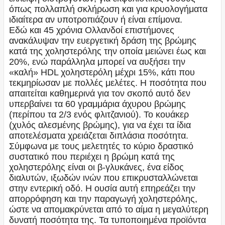
όπως πολλαπλή σκλήρωση και για κρυολογήματα
ιδιαίτερα αν υποτροπιάζουν ή είναι επίμονα.
Εδώ και 45 χρόνια Ολλανδοί επιστήμονες
ανακάλυψαν την ευεργετική δράση της βρώμης
κατά της χοληστερόλης την οποία μειώνει έως και
20%, ενώ παράλληλα μπορεί να αυξήσει την
«καλή» HDL χοληστερόλη μέχρι 15%, κάτι που
τεκμηρίωσαν με πολλές μελέτες. Η ποσότητα που
απαιτείται καθημερινά για τον σκοπό αυτό δεν
υπερβαίνει τα 60 γραμμάρια άχυρου βρώμης
(περίπου τα 2/3 ενός φλιτζανιού). Το κουάκερ
(χυλός αλεσμένης βρώμης), για να έχει τα ίδια
αποτελέσματα χρειάζεται διπλάσια ποσότητα.
Σύμφωνα με τους μελετητές το κύριο δραστικό
συστατικό που περιέχει η βρώμη κατά της
χοληστερόλης είναι οι β-γλυκάνες, ένα είδος
διαλυτών, ιξωδών ινών που επικρυσταλλώνεται
στην εντερική οδό. Η ουσία αυτή επηρεάζει την
απορρόφηση και την παραγωγή χοληστερόλης,
ώστε να απομακρύνεται από το αίμα η μεγαλύτερη
δυνατή ποσότητα της. Τα τυποποιημένα προϊόντα