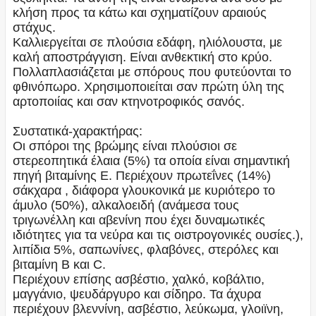
κλήση προς τα κάτω και σχηματίζουν αραιούς
στάχυς.
Καλλιεργείται σε πλούσια εδάφη, ηλιόλουστα, με
καλή αποστράγγιση. Είναι ανθεκτική στο κρύο.
Πολλαπλασιάζεται με σπόρους που φυτεύονται το
φθινόπωρο. Χρησιμοποιείται σαν πρώτη ύλη της
αρτοποιίας και σαν κτηνοτροφικός σανός.
Συστατικά-χαρακτήρας:
Οι σπόροι της βρώμης είναι πλούσιοι σε
στερεοπητικά έλαια (5%) τα οποία είναι σημαντική
πηγή βιταμίνης Ε. Περιέχουν πρωτεΐνες (14%)
σάκχαρα , διάφορα γλουκονικά με κυριότερο το
άμυλο (50%), αλκαλοειδή (ανάμεσα τους
τριγωνέλλη και αβενίνη που έχει δυναμωτικές
ιδιότητες για τα νεύρα και τις οιστρογονικές ουσίες.),
λιπίδια 5%, σαπωνίνες, φλαβόνες, στερόλες και
βιταμίνη Β και C.
Περιέχουν επίσης ασβέστιο, χαλκό, κοβάλτιο,
μαγγάνιο, ψευδάργυρο και σίδηρο. Τα άχυρα
περιέχουν βλεννίνη, ασβέστιο, λεύκωμα, γλοιϊνη,