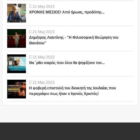
21
May
2023
ΧΡΟΝΗΣ ΜΙΣΣΙΟΣ! Από ήρωας, προδότης...
21
May
2023
Δημήτρης Λιαντίνης - "Η Φιλοσοφική Θεώρηση του
Θανάτου"
21
May
2023
Θα ΄ρθει καιρός που όλοι θα ψηφίζουν τον...
21
May
2023
Η φοβερή επιστολή του διοικητή της Ιουδαίας που
περιγράφει πως ήταν ο Ιησούς Χριστός!