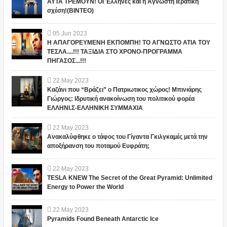
ΑΥΤΑ ΤΡΕΜΟΥΝ! Οι Έλληνες και η Άγνωστη Ιερατική
σχέση!(ΒΙΝΤΕΟ)
05
Jun
2023
Η ΑΠΑΓΟΡΕΥΜΕΝΗ ΕΚΠΟΜΠΗ! ΤΟ ΑΓΝΩΣΤΟ ΑΤΙΑ ΤΟΥ
ΤΕΣΛΑ....!!! ΤΑΞΙΔΙΑ ΣΤΟ ΧΡΟΝΟ-ΠΡΟΓΡΑΜΜΑ
ΠΗΓΑΣΟΣ...!!!
22
May
2023
Καζάνι που “Βράζει” ο Πατριωτικος χώρος! Μπινιάρης
Γιώργος: Ιδρυτική ανακοίνωση του πολιτικού φορέα
ΕΛΛΗΝΙ.Σ-ΕΛΛΗΝΙΚΗ ΣΥΜΜΑΧΙΑ
22
May
2023
Ανακαλύφθηκε ο τάφος του Γίγαντα Γκιλγκαμές μετά την
αποξήρανση του ποταμού Ευφράτη;
22
May
2023
TESLA KNEW The Secret of the Great Pyramid: Unlimited
Energy to Power the World
22
May
2023
Pyramids Found Beneath Antarctic Ice