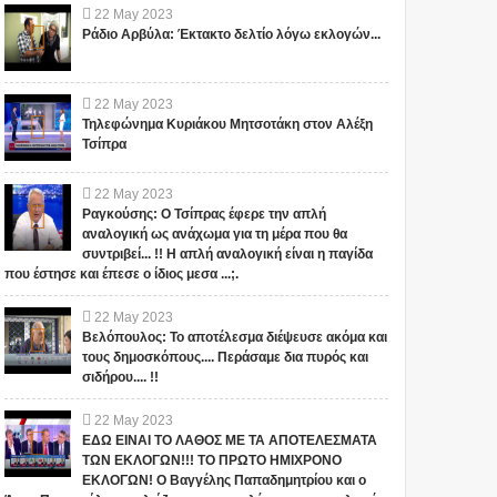
22
May
2023
Ράδιο Αρβύλα: Έκτακτο δελτίο λόγω εκλογών...
22
May
2023
Τηλεφώνημα Κυριάκου Μητσοτάκη στον Αλέξη
Τσίπρα
22
May
2023
Ραγκούσης: Ο Τσίπρας έφερε την απλή
αναλογική ως ανάχωμα για τη μέρα που θα
συντριβεί... !! Η απλή αναλογική είναι η παγίδα
που έστησε και έπεσε ο ίδιος μεσα ...;.
22
May
2023
Βελόπουλος: Το αποτέλεσμα διέψευσε ακόμα και
τους δημοσκόπους.... Περάσαμε δια πυρός και
σιδήρου.... !!
22
May
2023
ΕΔΩ ΕΙΝΑΙ ΤΟ ΛΑΘΟΣ ΜΕ ΤΑ ΑΠΟΤΕΛΕΣΜΑΤΑ
ΤΩΝ ΕΚΛΟΓΩΝ!!! ΤΟ ΠΡΩΤΟ ΗΜΙΧΡΟΝΟ
ΕΚΛΟΓΩΝ! Ο Βαγγέλης Παπαδημητρίου και ο