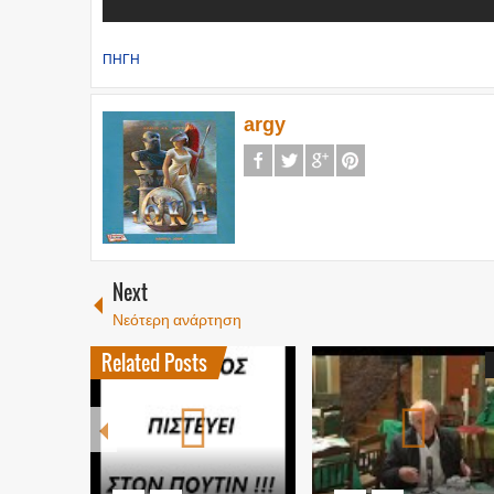
ΠΗΓΗ
argy
Next
Νεότερη ανάρτηση
Related Posts