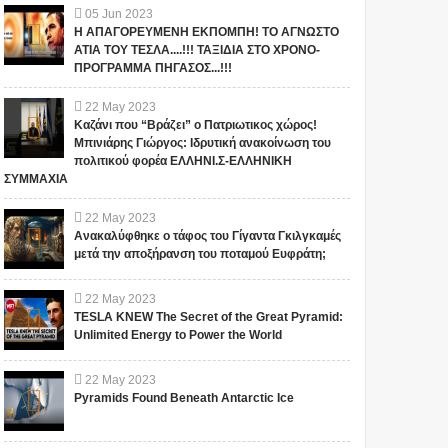
05
Jun
2023
Η ΑΠΑΓΟΡΕΥΜΕΝΗ ΕΚΠΟΜΠΗ! ΤΟ ΑΓΝΩΣΤΟ
ΑΤΙΑ ΤΟΥ ΤΕΣΛΑ....!!! ΤΑΞΙΔΙΑ ΣΤΟ ΧΡΟΝΟ-
ΠΡΟΓΡΑΜΜΑ ΠΗΓΑΣΟΣ...!!!
22
May
2023
Καζάνι που “Βράζει” ο Πατριωτικος χώρος!
Μπινιάρης Γιώργος: Ιδρυτική ανακοίνωση του
πολιτικού φορέα ΕΛΛΗΝΙ.Σ-ΕΛΛΗΝΙΚΗ
ΣΥΜΜΑΧΙΑ
22
May
2023
Ανακαλύφθηκε ο τάφος του Γίγαντα Γκιλγκαμές
μετά την αποξήρανση του ποταμού Ευφράτη;
22
May
2023
TESLA KNEW The Secret of the Great Pyramid:
Unlimited Energy to Power the World
22
May
2023
Pyramids Found Beneath Antarctic Ice