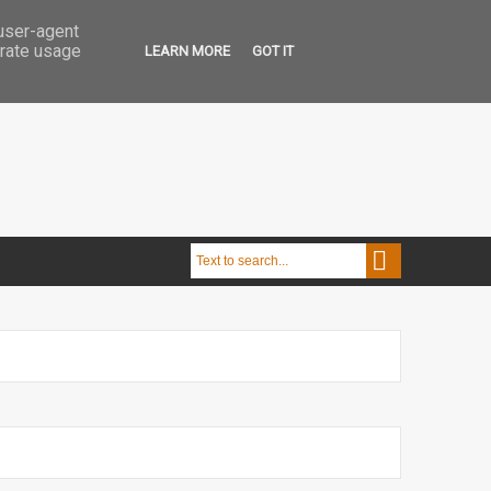
 user-agent
erate usage
LEARN MORE
GOT IT