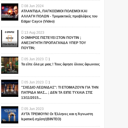
08
Jun
2024
ΑΤΛΑΝΤΙΔΑ, ΠΑΓΚΟΣΜΙΟΙ ΠΟΛΕΜΟΙ ΚΑΙ
ΑΛΛΑΓΗ ΠΟΛΩΝ - Τρομακτικές προβλέψεις του
Edgar Cayce (Video)
13
Aug
2023
Ο ΟΜΗΡΟΣ ΠΙΣΤΕΥΕΙ ΣΤΟΝ ΠΟΥΤΙΝ ;
ΑΝΕΞΗΓΗΤΗ ΠΡΟΠΑΓΑΝΔΑ ΥΠΕΡ ΤΟΥ
ΠΟΥΤΙΝ;
05
Jun
2023
1
Τα είπε όλα με μιας ! Τους άφησε όλους άφωνους
05
Jun
2023
1
"ΣΧΕΔΙΟ ΛΕΩΝΙΔΑΣ": ΤΙ ΕΤΟΙΜΑΖΟΥΝ ΓΙΑ ΤΗΝ
ΠΑΤΡΙΔΑ ΜΑΣ... ; ΔΕΝ ΤΑ ΕΙΠΕ ΤΥΧΑΙΑ ΣΤΙΣ
13/11/2015...
05
Jun
2023
ΑΥΤΑ ΤΡΕΜΟΥΝ! Οι Έλληνες και η Άγνωστη
Ιερατική σχέση!(ΒΙΝΤΕΟ)