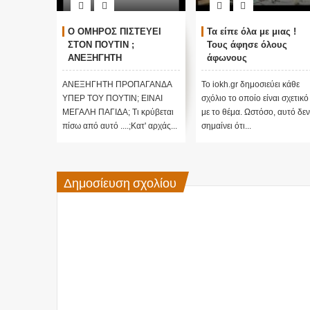
ΓΚΟΣΜΙΟΙ
Ο ΟΜΗΡΟΣ ΠΙΣΤΕΥΕΙ
Τα είπε όλα με μιας !
ΑΛΛΑΓΗ
ΣΤΟΝ ΠΟΥΤΙΝ ;
Τους άφησε όλους
τικές
ΑΝΕΞΗΓΗΤΗ
άφωνους
 Edgar
ΠΡΟΠΑΓΑΝΔΑ ΥΠΕΡ ΤΟΥ
ΠΟΥΤΙΝ;
ι κάθε
ΑΝΕΞΗΓΗΤΗ ΠΡΟΠΑΓΑΝΔΑ
Το iokh.gr δημοσιεύει κάθε
ι σχετικό
ΥΠΕΡ ΤΟΥ ΠΟΥΤΙΝ; ΕΙΝΑΙ
σχόλιο το οποίο είναι σχετικό
 αυτό δεν
ΜΕΓΑΛΗ ΠΑΓΙΔΑ; Τι κρύβεται
με το θέμα. Ωστόσο, αυτό δεν
πίσω από αυτό ....;Κατ' αρχάς...
σημαίνει ότι...
Δημοσίευση σχολίου