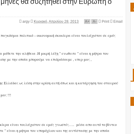
 μήνες θα συζητηθεί στην Ευρώπη ο
argy
Κυριακή, Απριλίου 28, 2013
A
+
A
-
Print
Email
ν παγκόσμια πολιτικό – οικονομική σκακίερα είναι τουλάχιστον σε εμάς
να μάθετε την αλήθεια .Η μικρή λέξη ” ενωθειτε ” είναι η μήτρα του
ασης με την οποία μπορούμε να επιδράσουμε , υπερ μας ,
της Ελλάδας ως λύση στην κρίση αυτή όπως και η κατάργηση του σταυρού
μας !!!
κακίερα είναι τουλάχιστον σε εμάς γνωστές….. μέσα απο αυτό το
βίντεο
τε ” είναι η μήτρα του υπομόχλιου και της αντίστασης με την οποία