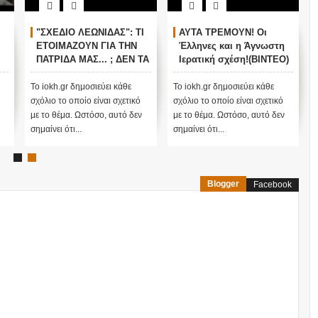
"ΣΧΕΔΙΟ ΛΕΩΝΙΔΑΣ": ΤΙ
ΑΥΤΑ ΤΡΕΜΟΥΝ! Οι
ΕΤΟΙΜΑΖΟΥΝ ΓΙΑ ΤΗΝ
Έλληνες και η Άγνωστη
ΠΑΤΡΙΔΑ ΜΑΣ... ; ΔΕΝ ΤΑ
Ιερατική σχέση!(ΒΙΝΤΕΟ)
ΕΙΠΕ ΤΥΧΑΙΑ ΣΤΙΣ
13/11/2015...
Το iokh.gr δημοσιεύει κάθε
Το iokh.gr δημοσιεύει κάθε
σχόλιο το οποίο είναι σχετικό
σχόλιο το οποίο είναι σχετικό
με το θέμα. Ωστόσο, αυτό δεν
με το θέμα. Ωστόσο, αυτό δεν
σημαίνει ότι...
σημαίνει ότι...
Blogger
Facebook