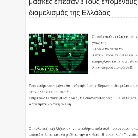
μάσκες έπεσαν !! Τους επόμενους
διαμελισμός της Ελλάδας
Οι πολιτικές εξελίξεις στη
γνωστές….
.μέσα απο αυτό το
βίντεο μπορείτε δείτε και 
υπομόχλιου και της αντίστ
στην παγκοσμιοποίηση!!!
Τους επόμενους μήνες θα συζητηθεί στην Ευρώπη ο διαμελισμός 
στην ελληνική σημαία !!!
Ενημερώστε τους φίλους σας , τις οικογένειές σας …μείνετε μαζί 
Αποκτήστε κριτική σκέψη…
Οι πολιτικές εξελίξεις στην παγκόσμια πολιτικό – οικονομική σ
μπορείτε δείτε και να μάθετε την αλήθεια .Η μικρή λέξη ” ενωθει