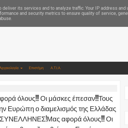
Συγγραφέας Νικόλαος Αργυρίου
deliver its services and to analyze traffic. Your IP address and
formance and security metrics to ensure quality of service, gen
 abuse.
Αρχαιολογία
Επιστήμη
Α.Τ.Ι.Α.
 όλους!!! Οι μάσκες έπεσαν!!!Τους
την Ευρώπη ο διαμελισμός της Ελλάδας
 ΣΥΝΕΛΛΗΝΕΣ!Μας αφορά όλους!!! Οι