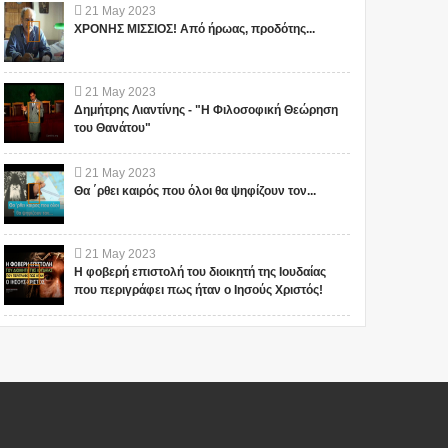
21
May
2023
ΧΡΟΝΗΣ ΜΙΣΣΙΟΣ! Από ήρωας, προδότης...
21
May
2023
Δημήτρης Λιαντίνης - "Η Φιλοσοφική Θεώρηση
του Θανάτου"
21
May
2023
Θα ΄ρθει καιρός που όλοι θα ψηφίζουν τον...
21
May
2023
Η φοβερή επιστολή του διοικητή της Ιουδαίας
που περιγράφει πως ήταν ο Ιησούς Χριστός!