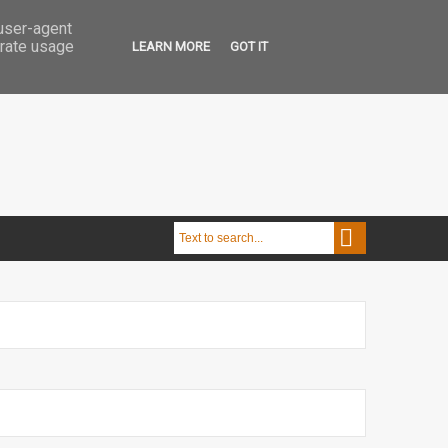
 user-agent
erate usage
LEARN MORE
GOT IT