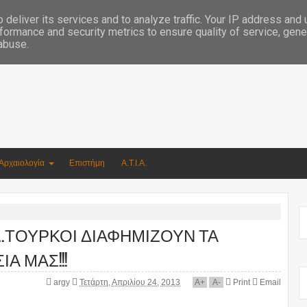
Συγγραφέας Νικόλαος Αργυρίου
deliver its services and to analyze traffic. Your IP address and
formance and security metrics to ensure quality of service, gen
 abuse.
Αρχαιολογία
Επιστήμη
Α.Τ.Ι.Α.
..ΤΟΥΡΚΟΙ ΔΙΑΦΗΜΙΖΟΥΝ ΤΑ
Α ΜΑΣ!!!
argy
Τετάρτη, Απριλίου 24, 2013
A
+
A
-
Print
Email