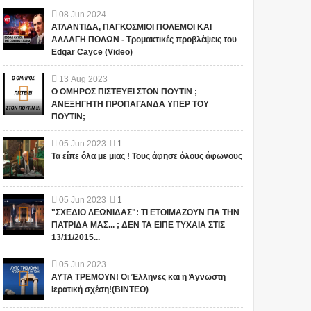
08
Jun
2024
ΑΤΛΑΝΤΙΔΑ, ΠΑΓΚΟΣΜΙΟΙ ΠΟΛΕΜΟΙ ΚΑΙ
ΑΛΛΑΓΗ ΠΟΛΩΝ - Τρομακτικές προβλέψεις του
1
Edgar Cayce (Video)
13
Aug
2023
Ο ΟΜΗΡΟΣ ΠΙΣΤΕΥΕΙ ΣΤΟΝ ΠΟΥΤΙΝ ;
ΑΝΕΞΗΓΗΤΗ ΠΡΟΠΑΓΑΝΔΑ ΥΠΕΡ ΤΟΥ
ΠΟΥΤΙΝ;
05
Jun
2023
1
Τα είπε όλα με μιας ! Τους άφησε όλους άφωνους
"ΣΧΕΔΙΟ ΛΕΩΝΙΔΑΣ": ΤΙ
ΑΥΤΑ ΤΡΕΜΟΥΝ! Οι
ΕΤΟΙΜΑΖΟΥΝ ΓΙΑ ΤΗΝ
Έλληνες και η Άγνωστη
ΠΑΤΡΙΔΑ ΜΑΣ... ; ΔΕΝ ΤΑ
Ιερατική σχέση!(ΒΙΝΤΕΟ)
ΕΙΠΕ ΤΥΧΑΙΑ ΣΤΙΣ
05
Jun
2023
1
"ΣΧΕΔΙΟ ΛΕΩΝΙΔΑΣ": ΤΙ ΕΤΟΙΜΑΖΟΥΝ ΓΙΑ ΤΗΝ
13/11/2015...
Το iokh.gr δημοσιεύει κάθε
Το iokh.gr δημοσιεύει κάθε
ΠΑΤΡΙΔΑ ΜΑΣ... ; ΔΕΝ ΤΑ ΕΙΠΕ ΤΥΧΑΙΑ ΣΤΙΣ
σχόλιο το οποίο είναι σχετικό
σχόλιο το οποίο είναι σχετικό
13/11/2015...
με το θέμα. Ωστόσο, αυτό δεν
με το θέμα. Ωστόσο, αυτό δεν
σημαίνει ότι...
σημαίνει ότι...
05
Jun
2023
ΑΥΤΑ ΤΡΕΜΟΥΝ! Οι Έλληνες και η Άγνωστη
Ιερατική σχέση!(ΒΙΝΤΕΟ)