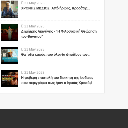
21
May
2023
ΧΡΟΝΗΣ ΜΙΣΣΙΟΣ! Από ήρωας, προδότης...
21
May
2023
Δημήτρης Λιαντίνης - "Η Φιλοσοφική Θεώρηση
του Θανάτου"
21
May
2023
Θα ΄ρθει καιρός που όλοι θα ψηφίζουν τον...
21
May
2023
Η φοβερή επιστολή του διοικητή της Ιουδαίας
που περιγράφει πως ήταν ο Ιησούς Χριστός!