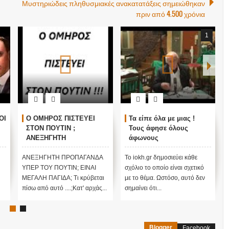
Μυστηριώδεις πληθυσμιακές ανακατατάξεις σημειώθηκαν
πριν από 4.500 χρόνια
1
ΟΙ
Ο ΟΜΗΡΟΣ ΠΙΣΤΕΥΕΙ
Τα είπε όλα με μιας !
ΣΤΟΝ ΠΟΥΤΙΝ ;
Τους άφησε όλους
ΑΝΕΞΗΓΗΤΗ
άφωνους
ΠΡΟΠΑΓΑΝΔΑ ΥΠΕΡ ΤΟΥ
ΠΟΥΤΙΝ;
ΑΝΕΞΗΓΗΤΗ ΠΡΟΠΑΓΑΝΔΑ
Το iokh.gr δημοσιεύει κάθε
ΥΠΕΡ ΤΟΥ ΠΟΥΤΙΝ; ΕΙΝΑΙ
σχόλιο το οποίο είναι σχετικό
ΜΕΓΑΛΗ ΠΑΓΙΔΑ; Τι κρύβεται
με το θέμα. Ωστόσο, αυτό δεν
πίσω από αυτό ....;Κατ' αρχάς...
σημαίνει ότι...
Blogger
Facebook