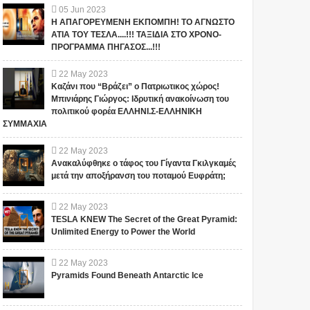
05
Jun
2023
Η ΑΠΑΓΟΡΕΥΜΕΝΗ ΕΚΠΟΜΠΗ! ΤΟ ΑΓΝΩΣΤΟ
ΑΤΙΑ ΤΟΥ ΤΕΣΛΑ....!!! ΤΑΞΙΔΙΑ ΣΤΟ ΧΡΟΝΟ-
ΠΡΟΓΡΑΜΜΑ ΠΗΓΑΣΟΣ...!!!
22
May
2023
Καζάνι που “Βράζει” ο Πατριωτικος χώρος!
Μπινιάρης Γιώργος: Ιδρυτική ανακοίνωση του
πολιτικού φορέα ΕΛΛΗΝΙ.Σ-ΕΛΛΗΝΙΚΗ
ΣΥΜΜΑΧΙΑ
22
May
2023
Ανακαλύφθηκε ο τάφος του Γίγαντα Γκιλγκαμές
μετά την αποξήρανση του ποταμού Ευφράτη;
22
May
2023
TESLA KNEW The Secret of the Great Pyramid:
Unlimited Energy to Power the World
22
May
2023
Pyramids Found Beneath Antarctic Ice