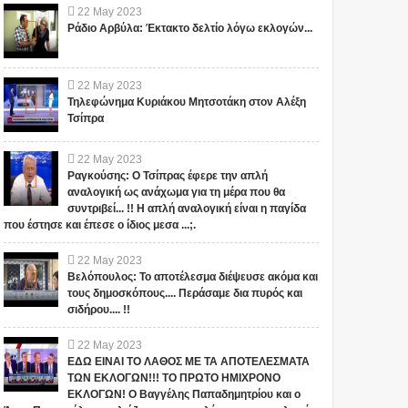
22
May
2023
Ράδιο Αρβύλα: Έκτακτο δελτίο λόγω εκλογών...
22
May
2023
Τηλεφώνημα Κυριάκου Μητσοτάκη στον Αλέξη
Τσίπρα
22
May
2023
Ραγκούσης: Ο Τσίπρας έφερε την απλή
αναλογική ως ανάχωμα για τη μέρα που θα
συντριβεί... !! Η απλή αναλογική είναι η παγίδα
που έστησε και έπεσε ο ίδιος μεσα ...;.
22
May
2023
Βελόπουλος: Το αποτέλεσμα διέψευσε ακόμα και
τους δημοσκόπους.... Περάσαμε δια πυρός και
σιδήρου.... !!
22
May
2023
ΕΔΩ ΕΙΝΑΙ ΤΟ ΛΑΘΟΣ ΜΕ ΤΑ ΑΠΟΤΕΛΕΣΜΑΤΑ
ΤΩΝ ΕΚΛΟΓΩΝ!!! ΤΟ ΠΡΩΤΟ ΗΜΙΧΡΟΝΟ
ΕΚΛΟΓΩΝ! Ο Βαγγέλης Παπαδημητρίου και ο