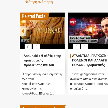
Νεότερη ανάρτηση
Related Posts
Annunaki : Η αλήθεια της
ΑΤΛΑΝΤΙΔΑ, ΠΑΓΚΟΣΜΙ
πραγματικής
ΠΟΛΕΜΟΙ ΚΑΙ ΑΛΛΑΓΗ
προέλευσης και του
ΠΟΛΩΝ - Τρομακτικές
σκοπού τους και
προβλέψεις του Edgar
αναστολή λειτουργίας
Cayce (Video)
Η παρούσα δημοσίευση είναι η
Το iokh.gr δημοσιεύει κάθε
μας ....
τελευταία
σχόλιο το οποίο είναι σχετικό
δημοσίευση:Αναστολή
με το θέμα. Ωστόσο, αυτό δεν
λειτουργίας της
σημαίνει ότι...
ιστοσελίδας...Εδώ και 1...