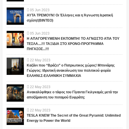
05
Jun
2023
ΑΥΤΑ ΤΡΕΜΟΥΝ! Οι Έλληνες και η Άγνωστη Ιερατική
σχέση!(ΒΙΝΤΕΟ)
05
Jun
2023
Η ΑΠΑΓΟΡΕΥΜΕΝΗ ΕΚΠΟΜΠΗ! ΤΟ ΑΓΝΩΣΤΟ ΑΤΙΑ ΤΟΥ
ΤΕΣΛΑ....!!! ΤΑΞΙΔΙΑ ΣΤΟ ΧΡΟΝΟ-ΠΡΟΓΡΑΜΜΑ
ΠΗΓΑΣΟΣ...!!!
22
May
2023
Καζάνι που “Βράζει” ο Πατριωτικος χώρος! Μπινιάρης
Γιώργος: Ιδρυτική ανακοίνωση του πολιτικού φορέα
ΕΛΛΗΝΙ.Σ-ΕΛΛΗΝΙΚΗ ΣΥΜΜΑΧΙΑ
22
May
2023
Ανακαλύφθηκε ο τάφος του Γίγαντα Γκιλγκαμές μετά την
αποξήρανση του ποταμού Ευφράτη;
22
May
2023
TESLA KNEW The Secret of the Great Pyramid: Unlimited
Energy to Power the World