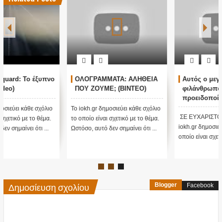
ΟΛΟΓΡΑΜΜΑΤΑ: ΑΛΗΘΕΙΑ
Αυτός ο μεγάλος
ΠΟΥ ΖΟΥΜΕ; (ΒΙΝΤΕΟ)
φιλάνθρωπος
προειδοποίησε ότι το
χειρότερο κύμα έρχεται
Το iokh.gr δημοσιεύει κάθε σχόλιο
τώρα με την μετάλλαξη
ΣΕ ΕΥΧΑΡΙΣΤΟΥΜΕ.... Bill Το
το οποίο είναι σχετικό με το θέμα.
όμικρον ....
iokh.gr δημοσιεύει κάθε σχόλιο το
Ωστόσο, αυτό δεν σημαίνει ότι ...
οποίο είναι σχετικό με το θέμ...
Δημοσίευση σχολίου
Blogger
Facebook