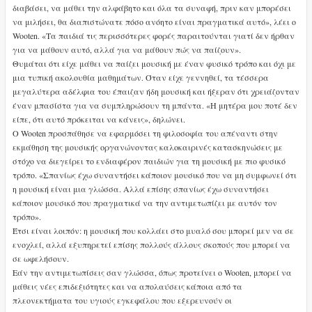
διαβάσει, να μάθει την αλφάβητο και όλα τα συναφή, πριν καν μπορέσει
να μιλήσει, θα διαπιστώνατε πόσο ανόητο είναι πραγματικά αυτό», λέει ο
Wooten. «Τα παιδιά τις περισσότερες φορές παραιτούνται γιατί δεν ήρθαν
για να μάθουν αυτό, αλλά για να μάθουν πώς να παίζουν».
Θυμάται ότι είχε μάθει να παίζει μουσική με έναν φυσικό τρόπο και όχι με
μια τυπική ακολουθία μαθημάτων. Όταν είχε γεννηθεί, τα τέσσερα
μεγαλύτερα αδέλφια του έπαιζαν ήδη μουσική και ήξεραν ότι χρειάζονταν
έναν μπασίστα για να συμπληρώσουν τη μπάντα. «Η μητέρα μου ποτέ δεν
είπε, ότι αυτό πρόκειται να κάνεις», δηλώνει.
Ο Wooten προσπάθησε να εφαρμόσει τη φιλοσοφία του απέναντι στην
εκμάθηση της μουσικής οργανώνοντας καλοκαιρινές κατασκηνώσεις με
στόχο να διεγείρει το ενδιαφέρον παιδιών για τη μουσική με πιο φυσικό
τρόπο. «Σπανίως έχω συναντήσει κάποιον μουσικό που να μη συμφωνεί ότι
η μουσική είναι μια γλώσσα. Αλλά επίσης σπανίως έχω συναντήσει
κάποιον μουσικό που πραγματικά να την αντιμετωπίζει με αυτόν τον
τρόπο».
Έτσι είναι λοιπόν: η μουσική που κολλάει στο μυαλό σου μπορεί μεν να σε
ενοχλεί, αλλά εξυπηρετεί επίσης πολλούς άλλους σκοπούς που μπορεί να
σε ωφελήσουν.
Εάν την αντιμετωπίσεις σαν γλώσσα, όπως προτείνει ο Wooten, μπορεί να
μάθεις νέες επιδεξιότητες και να απολαύσεις κάποια από τα
πλεονεκτήματα του υγιούς εγκεφάλου που εξερευνούν οι