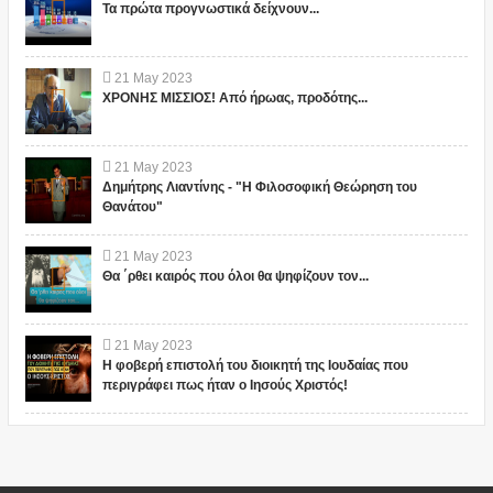
Τα πρώτα προγνωστικά δείχνουν...
21
May
2023
ΧΡΟΝΗΣ ΜΙΣΣΙΟΣ! Από ήρωας, προδότης...
21
May
2023
Δημήτρης Λιαντίνης - "Η Φιλοσοφική Θεώρηση του
Θανάτου"
21
May
2023
Θα ΄ρθει καιρός που όλοι θα ψηφίζουν τον...
21
May
2023
Η φοβερή επιστολή του διοικητή της Ιουδαίας που
περιγράφει πως ήταν ο Ιησούς Χριστός!