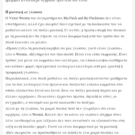
Η μουσική ως γλώσσα
Ο Victor Wooten του συγκροτήματος Bla Fleck and the Flecktones δεν είναι
επιστήμονας, αλλά έχει σκεφτεί πολύ σχετικά με τη διαδικασία του να
μαθαίνει κανείς να παίζει μουσική. Γι' αυτόν, η πρώτη επαφή του παιδιού
με τη μουσική δεν θα έπρεπε να είναι διαφορετική από τον τρόπο που το
παιδί ξεκινάει να μιλάει.
«Προσεγγίζω τη μουσική ακριβώς σα μια γλώσσα, γιατί είναι γλώσσα»
λέει ο Wooten. «Εξυπηρετεί τον ίδιο σκοπό. Είναι ένα είδος έκφρασης. Ένας
τρόπος για μένα να εκφράσω τον εαυτό μου, να επικοινωνήσω αισθήματα
και κάποιες φορές πραγματικά λειτουργεί καλύτερα από μια γραπτή ή
προφορική γλώσσα».
Παραδοσιακά, ένα παιδί μαθαίνει να παίζει μουσική κάνοντας μαθήματα
για το πώς λειτουργεί ένα όργανο και παίζοντας εύκολα κομμάτια στα
οποία εξασκείται ξανά και ξανά. Ίσως να παίζει μουσική παρέα και με
άλλους αρχάριους. Οι κανόνες έρχονται πρώτοι, δηλαδή οι νότες, οι
συγχορδίες, ο τονισμός και μετά ακολουθεί το παίξιμο.
Αλλά με τη γλώσσα, τα μικρά παιδιά ποτέ δεν γνωρίζουν ότι είναι
αρχάρια, λέει ο Wooten. Κανείς δεν τα κάνει να νιώσουν άσχημα όταν
λένε λανθασμένα μια λέξη και δεν τους συνιστούν να εξασκούνται στη
λέξη αυτή δεκάδες φορές. Γιατί να είναι διαφορετικά με τη μουσική;
«Εάν σκεφτείτε να προσπαθήσετε να διδάξετε ένα μικρό παιδάκι να