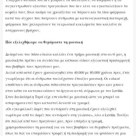
συγκεντρωθούν εξαιτίας τραγουδιών που δεν λένε να εγκαταλείψουν το
κεφάλι τους. Ίσως ακόμα να χρειάζεται να πάρουν και τα ίδια φάρμακα
κατά του άγχους που παίρνουν άνθρωποι με καταναγκαστική διαταραχή,
φάρμακα που χαλαρώνουν τα νευρωνικά κυκλώματα που κολλάνε σε
ατέρμονους βρόχους.
Πώς εξελιχθήκαμε να θυμόμαστε τη μουσική
Δεδομένου του πόσο εύκολα κολλάει ένα τμήμα μουσικής στο αυτί μας, η
μουσική θα πρέπει να συνδέεται με κάποιου είδους εξελικτική προσαρμογή
που βοήθησε τους προγόνους μας.
Αυλοί από οστά έχουν χρονολογηθεί στα 40.000 με 80.000 χρόνια πριν, έτσι
γνωρίζουμε ότι οι άνθρωποι τουλάχιστον έπαιζαν μουσική. Οι ειδικοί
υποθέτουν ότι οι άνθρωποι πιθανότατα τραγουδούσαν πριν καν μπουν
στον κόπο να κατασκευάσουν το όργανο αυτό, σύμφωνα με τον Levitin.
Στον Ιουδαϊσμό η Τορά είχε επενδυθεί με μουσική ώστε να μπορεί να
απομνημονευτεί πριν καταστεί δυνατό να γραφεί.
«Οι εγκεφαλικές δομές που αντιδρούν στη μουσική έχουν εξελιχθεί
νωρίτερα από τις δομές που αντιδρούν στη γλώσσα», λέει ο Levitin. Τονίζει
ότι πολλοί από τους προγόνους μας, πριν υπάρξει η γραφή,
χρησιμοποιούσαν τη μουσική για να τους βοηθήσει να θυμηθούν πράγματα,
όπως το πώς να ετοιμάσουν τροφές ή τη διαδρομή για να φτάσουν σε μια