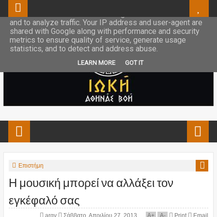
This site uses cookies from Google to deliver its services
and to analyze traffic. Your IP address and user-agent are
shared with Google along with performance and security
metrics to ensure quality of service, generate usage
statistics, and to detect and address abuse.
LEARN MORE
GOT IT
Επιστήμη
Η μουσική μπορεί να αλλάξει τον
εγκέφαλό σας
argy
Σάββατο, Απριλίου 27, 2013
A
+
A
-
Print
Email