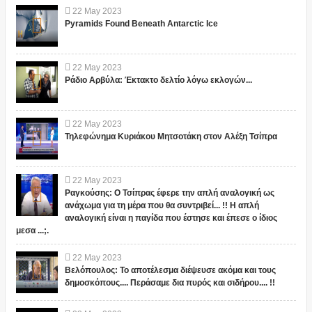
22
May
2023
Pyramids Found Beneath Antarctic Ice
22
May
2023
Ράδιο Αρβύλα: Έκτακτο δελτίο λόγω εκλογών...
22
May
2023
Τηλεφώνημα Κυριάκου Μητσοτάκη στον Αλέξη Τσίπρα
22
May
2023
Ραγκούσης: Ο Τσίπρας έφερε την απλή αναλογική ως
ανάχωμα για τη μέρα που θα συντριβεί... !! Η απλή
αναλογική είναι η παγίδα που έστησε και έπεσε ο ίδιος
μεσα ...;.
22
May
2023
Βελόπουλος: Το αποτέλεσμα διέψευσε ακόμα και τους
δημοσκόπους.... Περάσαμε δια πυρός και σιδήρου.... !!