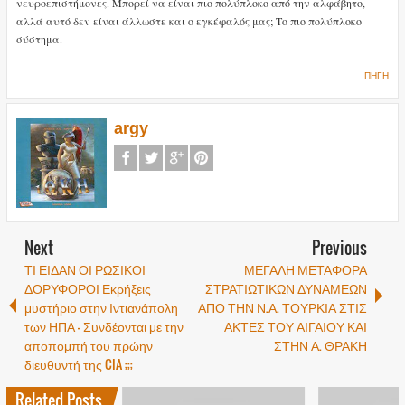
νευροεπιστήμονες. Μπορεί να είναι πιο πολύπλοκο από την αλφάβητο,
αλλά αυτό δεν είναι άλλωστε και ο εγκέφαλός μας; Το πιο πολύπλοκο
σύστημα.
ΠΗΓΗ
argy
Next
Previous
ΤΙ ΕΙΔΑΝ ΟΙ ΡΩΣΙΚΟΙ
ΜΕΓΑΛΗ ΜΕΤΑΦΟΡΑ
ΔΟΡΥΦΟΡΟΙ Εκρήξεις
ΣΤΡΑΤΙΩΤΙΚΩΝ ΔΥΝΑΜΕΩΝ
μυστήριο στην Ιντιανάπολη
ΑΠΟ ΤΗΝ Ν.Α. ΤΟΥΡΚΙΑ ΣΤΙΣ
των ΗΠΑ – Συνδέονται με την
ΑΚΤΕΣ ΤΟΥ ΑΙΓΑΙΟΥ ΚΑΙ
αποπομπή του πρώην
ΣΤΗΝ Α. ΘΡΑΚΗ
διευθυντή της CIA ;;;
Related Posts