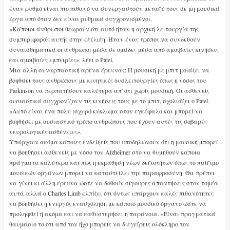
έναν ρυθμό είναι πιο πιθανό να συνεργαστούν μεταξύ τους σε μη μουσικά
έργα από όταν δεν είναι ρυθμικά συγχρονισμένοι.
«Κάποιοι άνθρωποι θεωρούν ότι αυτό ήταν η αρχική λειτουργία της
συμπεριφοράς αυτής στην εξέλιξη: Ήταν ένας τρόπος να συνδεθούν
συναισθηματικά οι άνθρωποι μέσα σε ομάδες μέσα από αμοιβαίες κινήσεις
και αμοιβαίες εμπειρίες», λέει ο Patel.
Μια άλλη συναρπαστική αρένα έρευνας: Η μουσική με μπιτ μοιάζει να
βοηθάει τους ανθρώπους με κινητικές δυσλειτουργίες όπως η νόσος του
Parkinson να περπατήσουν καλύτερα απ' ότι χωρίς μουσική. Οι ασθενείς
ουσιαστικά συγχρονίζουν τις κινήσεις τους με το μπιτ, σχολιάζει ο Patel.
«Αυτό είναι ένα πολύ ισχυρό κύκλωμα στον εγκέφαλο και μπορεί να
βοηθήσει με ουσιαστικό τρόπο ανθρώπους που έχουν αυτές τις σοβαρές
νευρολογικές ασθένειες».
Υπάρχουν ακόμα κάποιες ενδείξεις που υποδηλώνουν ότι η μουσική μπορεί
να βοηθήσει ασθενείς με νόσο του Alzheimer στο να θυμηθούν κάποια
πράγματα καλύτερα και πως η εκμάθηση νέων δεξιοτήτων όπως το παίξιμο
μουσικών οργάνων μπορεί να καταστείλει την παραφροσύνη. Θα πρέπει
να γίνει κι άλλη έρευνα ώστε να δοθούν σίγουρες απαντήσεις στον τομέα
αυτό, αλλά ο Charles Limb ελπίζει ότι όντως υπάρχουν καλές πιθανότητες
να βοηθήσει η ενεργός ενασχόληση με κάποιο μουσικό όργανο ώστε να
προληφθεί ή ακόμα και να καθυστερήσει η παράνοια. «Είναι πραγματικά
θαυμάσιο το ότι από τον ήχο μπορείς να διεγείρεις ολόκληρο τον