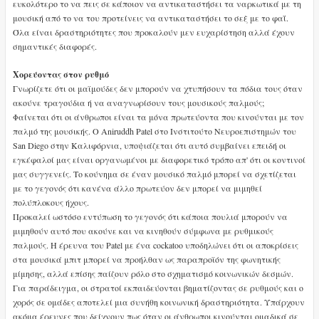
ευκολότερο το να πεις σε κάποιον να αντικαταστήσει τα ναρκωτικά με τη
μουσική από το να του προτείνεις να αντικαταστήσει το σεξ με το φαΐ.
Όλα είναι δραστηριότητες που προκαλούν μεν ευχαρίστηση αλλά έχουν
σημαντικές διαφορές.
Χορεύοντας στον ρυθμό
Γνωρίζετε ότι οι μαϊμούδες δεν μπορούν να χτυπήσουν τα πόδια τους όταν
ακούνε τραγούδια ή να αναγνωρίσουν τους μουσικούς παλμούς;
Φαίνεται ότι οι άνθρωποι είναι τα μόνα πρωτεύοντα που κινούνται με τον
παλμό της μουσικής. Ο Aniruddh Patel στο Ινστιτούτο Νευροεπιστημών του
San Diego στην Καλιφόρνια, υποψιάζεται ότι αυτό συμβαίνει επειδή οι
εγκέφαλοί μας είναι οργανωμένοι με διαφορετικό τρόπο απ' ότι οι κοντινοί
μας συγγενείς. Το κούνημα σε έναν μουσικό παλμό μπορεί να σχετίζεται
με το γεγονός ότι κανένα άλλο πρωτεύον δεν μπορεί να μιμηθεί
πολύπλοκους ήχους.
Προκαλεί ωστόσο εντύπωση το γεγονός ότι κάποια πουλιά μπορούν να
μιμηθούν αυτό που ακούνε και να κινηθούν σύμφωνα με ρυθμικούς
παλμούς. Η έρευνα του Patel με ένα cockatoo υποδηλώνει ότι οι αποκρίσεις
στα μουσικά μπιτ μπορεί να προήλθαν ως παραπροϊόν της φωνητικής
μίμησης, αλλά επίσης παίζουν ρόλο στο σχηματισμό κοινωνικών δεσμών.
Για παράδειγμα, οι στρατοί εκπαιδεύονται βηματίζοντας σε ρυθμούς και ο
χορός σε ομάδες αποτελεί μια συνήθη κοινωνική δραστηριότητα. Υπάρχουν
ακόμα έρευνες που δείχνουν πως όταν οι άνθρωποι κινούνται ομαδικά σε