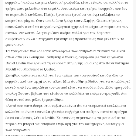
κομμάτι, ή ακόμα και μια κλασσική ραψωδία, είναι εύκολο να κολλήσει το
τμήμα μιας μελωδίας στο κεφάλι σου, ακόμα και τμήμα ή κομμάτι που δεν
το συμπαθείς καθόλου. Παίζει ξανά και ξανά σα να έχει κολλήσει το
κουμπί του play σε έναν ατελείωτο βρόχο επανάληψης. Οι επιστήμονες
αποκαλούν αυτά τα συχνά ενοχλητικά ηχητικά τεμάχια ως παράσιτα των
αυτιών, ear worms. Δε γνωρίζουν ακόμα πολλά για τον λόγο που
συμβαίνουν αλλά υπάρχουν ερευνητικές προσπάθειες που μελετούν το
φαινόμενο.
Τα τραγούδια που κολλάνε στο κεφάλι των ανθρώπων τείνουν να είναι
απλά από μελωδικής και ρυθμικής απόψεως, σύμφωνα με τον ψυχολόγο
Daniel Levitin που ερευνά τη νευροεπιστήμη της μουσικής στο Πανεπιστήμιο
McGill του Montreal στο Quebec.
Συνήθως πρόκειται απλά για ένα τμήμα του τραγουδιού και όχι όλο το
κομμάτι από την αρχή ως το τέλος. Μια συνήθης μέθοδος για να απαλλαγεί
κανείς από ένα παράσιτο του αυτιού είναι να ακούσει ένα άλλο τραγούδι,
υπολογίζοντας βέβαια τον κίνδυνο να κολλήσει το επόμενο τραγούδι στη
θέση αυτού που μόλις ξεφορτώθηκε.
«Αυτό που πιστεύουμε ότι συμβαίνει είναι ότι τα νευρωνικά κυκλώματα
κολλάνε σε έναν επαναλαμβανόμενο βρόχο και παίζουν αυτό το πράγμα
ξανά και ξανά», λέει ο Levitin. Σε σπάνιες περιπτώσεις τα μουσικά αυτά
παράσιτα μπορεί να αποβούν επιβλαβή για την καθημερινή λειτουργία
των ανθρώπων.
Υπάρχουν κάποιοι που δεν μπορούν να δουλέψουν, να κοιμηθούν ή να