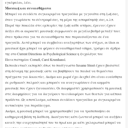
εγκέφαλο», λέει.
Μουσική και συναισθήματα
Μπορεί να συνδέετε συγκεκριμένα τραγούδια με γεγονότα στη ζωή σας,
όταν γνωρίσατε το σύντροφό σας, τη μέρα της αποφοίτησής σας, κ.λπ.
Παρά την ποικιλία στις εμπειρίες της ζωής κάθε ατόμου, έρευνες έχουν
δείξει ότι οι ακροατές μουσικής συμφωνούν σε μεγάλο βαθμό μεταξύ τους
όταν πρόκειται για τα συναισθήματα που παρουσιάζονται σε ένα
τραγούδι. Αυτό μπορεί να συμβαίνει ανεξαρτήτως των στίχων, οι ίδιοι οι
μουσικοί ήχοι μπορεί να φέρουν συναισθηματικό νόημα, γράφει σε άρθρο
της στο Current Directions in Psychological Science η ψυχολόγος του
Πανεπιστημίου Cornell, Carol Krumhansl.
Εκπαιδευτικές εκπομπές όπως το πασίγνωστο Sesame Street έχουν βασιστεί
στη δύναμη της μουσικής ώστε να βοηθήσουν τα παιδιά να θυμούνται
πράγματα για δεκαετίες. Ακόμα και μωρά έχει δειχθεί ότι είναι ευαίσθητα
σε ρυθμικούς παλμούς και μπορούν να αναγνωρίσουν ένα κομμάτι
μουσικής που έχουν ξανακούσει. Οι διαφημιστές χρησιμοποιούν τη μουσική
στις διαφημίσεις για να διεγείρουν το ενδιαφέρον των θεατών για κάποια
προϊόντα. Ως αποτέλεσμα, κάποιοι συνδέουν τραγούδια με συγκεκριμένα
αυτοκίνητα για παράδειγμα.
Ακόμα, η μουσική μπορεί να χρησιμοποιηθεί για να τροποποιήσει σε
καθημερινή βάση τη διάθεση. Ακούγοντας κάτι ζωντανό μπορεί να αυξήσει
κανείς την ενεργητικότητά του το πρωί και με κάτι χαλαρωτικό μπορεί να
ηρεμήσει αντίστοιχα το βράδυ πριν από τον ύπνο.