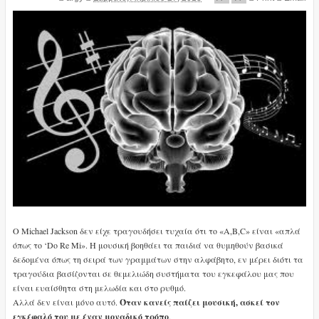
Ο Michael Jackson δεν είχε τραγουδήσει τυχαία ότι το «A,B,C» είναι «απλά
όπως το ‘Do Re Mi». Η μουσική βοηθάει τα παιδιά να θυμηθούν βασικά
δεδομένα όπως τη σειρά των γραμμάτων στην αλφάβητο, εν μέρει διότι τα
τραγούδια βασίζονται σε θεμελιώδη συστήματα του εγκεφάλου μας που
είναι ευαίσθητα στη μελωδία και στο ρυθμό.
Αλλά δεν είναι μόνο αυτό.
Όταν κανείς παίζει μουσική, ασκεί τον
εγκέφαλό του με έναν μοναδικό τρόπο
.