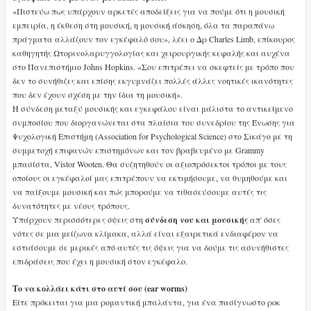
«Πιστεύω πως υπάρχουν αρκετές αποδείξεις για να πούμε ότι η μουσική
εμπειρία, η έκθεση στη μουσική, η μουσική άσκηση, όλα τα παραπάνω
πράγματα αλλάζουν τον εγκέφαλό σου», λέει ο Δρ Charles Limb, επίκουρος
καθηγητής Ωτορινολαρυγγολογίας και χειρουργικής κεφαλής και αυχένα
στο Πανεπιστήμιο Johns Hopkins. «Σου επιτρέπει να σκεφτείς με τρόπο που
δεν το συνήθιζες και επίσης εκγυμνάζει πολλές άλλες νοητικές ικανότητες
που δεν έχουν σχέση με την ίδια τη μουσική».
Η σύνδεση μεταξύ μουσικής και εγκεφάλου είναι μάλιστα το αντικείμενο
συμποσίου που διοργανώνεται στα πλαίσια του συνεδρίου της Ένωσης για
Ψυχολογική Επιστήμη (Association for Psychological Science) στο Σικάγο με τη
συμμετοχή επιφανών επιστημόνων και τον βραβευμένο με Grammy
μπασίστα, Vistor Wooten. Θα συζητηθούν οι αξιοπρόσεκτοι τρόποι με τους
οποίους οι εγκέφαλοί μας επιτρέπουν να εκτιμήσουμε, να θυμηθούμε και
να παίξουμε μουσική και πώς μπορούμε να τιθασεύσουμε αυτές τις
δυνατότητες με νέους τρόπους.
Υπάρχουν περισσότερες όψεις στη
σύνδεση νου και μουσικής
απ' όσες
νότες σε μια μείζωνα κλίμακα, αλλά είναι εξαιρετικά ενδιαφέρον να
εστιάσουμε σε μερικές από αυτές τις όψεις για να δούμε τις ασυνήθιστες
επιδράσεις που έχει η μουσική στον εγκέφαλο.
Το να κολλάει κάτι στο αυτί σου (ear worms)
Είτε πρόκειται για μια ρομαντική μπαλάντα, για ένα πασίγνωστο ροκ