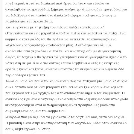
πηγή νερού. Αυτά τα διαδικαστικά έργα θα ήταν πιο εύκολο να
ανακληθούν ως τραγούδια. Σήμερα, ακόμα χρησιμοποιούμε τραγούδια για
να διδάξουμε στα παιδιά στο σχολείο διάφορα πράγματα, όπως για
παράδειγμα την προπαίδεια.
Και τι γίνεται με τη μνήμη του πώς να παίζει κανείς μουσική;
Όταν κάθεται κανείς μπροστά από ένα πιάνο και μαθαίνει να παίζει ένα
κομμάτι ο εγκέφαλός του θα πρέπει να εκτελέσει το επονομαζόμενο
«σχέδιο κίνησης-δράσης» (motor-action plan). Αυτό σημαίνει ότι μια
ακολουθία από γεγονότα θα πρέπει να αναπτυχθούν με συγκεκριμένη
σειρά, τα δάχτυλα θα πρέπει να χτυπήσουν ένα συγκεκριμένο σχέδιο από
νότες στη σειρά. Και ο πιανίστας επαναλαμβάνει αυτές τις κινητικές
δράσεις ξανά και ξανά, ενδυναμώνοντας τα νευρωνικά κυκλώματα όσο
περισσότερο εξασκείται.
Αλλά οι μουσικοί που απομνημονεύουν πώς να παίξουν μια μουσική συχνά
συνειδητοποιούν ότι δεν μπορούν έτσι απλά να ξεκινήσουν ένα κομμάτι
που ξέρουν απ' έξω αρχίζοντας από οποιοδήποτε σημείο του κομματιού. Ο
εγκέφαλος έχει έναν συγκεκριμένο αριθμό από κόμβους εισόδου στο σχέδιο
κίνησης-δράσης κι έτσι οι πληροφορίες είναι προσβάσιμες μόνο από
συγκεκριμένα σημεία του κομματιού.
«Παρόλο που μοιάζει σα να βρίσκεται στα δάχτυλά σου, αυτό δεν ισχύει.
Η μουσική είναι στην αναπαράσταση των δαχτύλων μέσα στον εγκέφαλό
σου», συμπληρώνει ο Levitin.