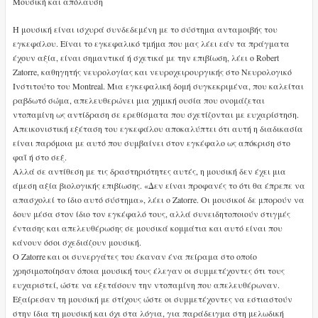
Μουσική και απόλαυση
Η μουσική είναι ισχυρά συνδεδεμένη με το σύστημα ανταμοιβής του
εγκεφάλου. Είναι το εγκεφαλικό τμήμα που μας λέει εάν τα πράγματα
έχουν αξία, είναι σημαντικά ή σχετικά με την επιβίωση, λέει ο Robert
Zatorre, καθηγητής νευρολογίας και νευροχειρουργικής στο Νευρολογικό
Ινστιτούτο του Montreal. Μια εγκεφαλική δομή συγκεκριμένα, που καλείται
ραβδωτό σώμα, απελευθερώνει μια χημική ουσία που ονομάζεται
ντοπαμίνη ως αντίδραση σε ερεθίσματα που σχετίζονται με ευχαρίστηση.
Απεικονιστική εξέταση του εγκεφάλου αποκαλύπτει ότι αυτή η διαδικασία
είναι παρόμοια με αυτό που συμβαίνει στον εγκέφαλο ως απόκριση στο
φαΐ ή στο σεξ.
Αλλά σε αντίθεση με τις δραστηριότητες αυτές, η μουσική δεν έχει μια
άμεση αξία βιολογικής επιβίωσης. «Δεν είναι προφανές το ότι θα έπρεπε να
απασχολεί το ίδιο αυτό σύστημα», λέει ο Zatorre. Οι μουσικοί δε μπορούν να
δουν μέσα στον ίδιο τον εγκέφαλό τους, αλλά συνειδητοποιούν στιγμές
έντασης και απελευθέρωσης σε μουσικά κομμάτια και αυτό είναι που
κάνουν όσοι σχεδιάζουν μουσική.
Ο Zatorre και οι συνεργάτες του έκαναν ένα πείραμα στο οποίο
χρησιμοποίησαν όποια μουσική τους έλεγαν οι συμμετέχοντες ότι τους
ευχαριστεί, ώστε να εξετάσουν την ντοπαμίνη που απελευθέρωναν.
Εξαίρεσαν τη μουσική με στίχους ώστε οι συμμετέχοντες να εστιαστούν
στην ίδια τη μουσική και όχι στα λόγια, για παράδειγμα στη μελωδική