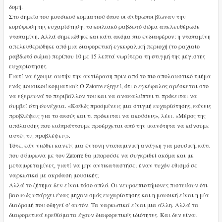
δομή.
Στο σημείο του μουσικού κομματιού όπου οι άνθρωποι βίωναν την
κορύφωση της ευχαρίστησης το κοιλιακό ραβδωτό σώμα απελευθέρωσε
ντοπαμίνη. Αλλά σημειώθηκε και κάτι ακόμα πιο ενδιαφέρον: η ντοπαμίνη
απελευθερώθηκε από μια διαφορετική εγκεφαλική περιοχή (το ραχιαίο
ραβδωτό σώμα) περίπου 10 με 15 λεπτά νωρίτερα τη στιγμή της μέγιστης
ευχαρίστησης.
Γιατί να έχουμε αυτήν την αντίδραση πριν από το πιο απολαυστικό τμήμα
ενός μουσικού κομματιού; Ο Zatorre εξηγεί, ότι ο εγκέφαλος αρέσκεται στο
να εξερευνά το περιβάλλον του και να ανακαλύπτει τι πρόκειται να
συμβεί στη συνέχεια. «Καθώς προσμένεις μια στιγμή ευχαρίστησης, κάνεις
προβλέψεις για το ακούς και τι πρόκειται να ακούσεις», λέει. «Μέρος της
απόλαυσης που εισπράττουμε προέρχεται από την ικανότητα να κάνουμε
αυτές τις προβλέψεις».
Τότε, εάν νιώθει κανείς μια έντονη ντοπαμινική ανάγκη για μουσική, κάτι
που σύμφωνα με τον Zatorre θα μπορούσε να συγκριθεί ακόμα και με
μεταμφεταμίνες, γιατί να μην αντικαταστήσει έναν τυχόν εθισμό σε
ναρκωτικά με ακρόαση μουσικής;
Αλλά το ζήτημα δεν είναι τόσο απλό. Οι νευροεπιστήμονες πιστεύουν ότι
βασικώς υπάρχει ένας μηχανισμός ευχαρίστησης και η μουσική είναι η μία
διαδρομή που οδηγεί σ' αυτόν. Τα ναρκωτικά είναι μια άλλη. Αλλά τα
διαφορετικά ερεθίσματα έχουν διαφορετικές ιδιότητες. Και δεν είναι