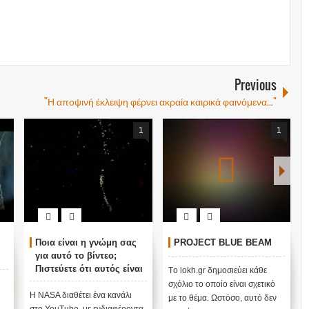
Previous
"Η αποψινή έκλειψη φέρνει ακραία καιρικά φαινόμενα..."
1
1
Ποια είναι η γνώμη σας
PROJECT BLUE BEAM
για αυτό το βίντεο;
Πιστεύετε ότι αυτός είναι
Tο iokh.gr δημοσιεύει κάθε
ένας στόλος UFO που
σχόλιο το οποίο είναι σχετικό
πλησιάζει τη Γη; Αυτή
Η NASA διαθέτει ένα κανάλι
με το θέμα. Ωστόσο, αυτό δεν
είναι η αρχή μιας
στο YouTube με ενδιαφέροντα