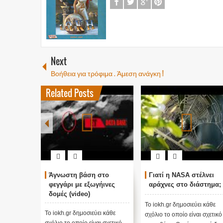
Next
Βοήθεια για τρόφιμα . Άμεση ανάγκη !
Related Posts
Άγνωστη βάση στο
Γιατί η NASA στέλνει
μπτώσεις
φεγγάρι με εξωγήινες
αράχνες στο διάστημα;
δομές (video)
ση των
Το iokh.gr δημοσιεύει κάθε
λι Κάνωβος
Το iokh.gr δημοσιεύει κάθε
σχόλιο το οποίο είναι σχετικό
το στόμιο
σχόλιο το οποίο είναι σχετικό