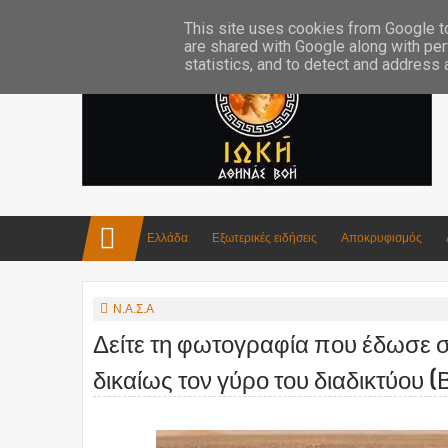
Επικοινωνία:info4iokh@gmail.com
Κατασκευές
Ποίηση
This site uses cookies from Google to 
are shared with Google along with per
statistics, and to detect and address
Ελλάδα
Εξωτερικές ειδήσεις
Αποκρυφισμός
Ν.Α.Σ.Α
Δείτε τη φωτογραφία που έδωσε στ
δικαίως τον γύρο του διαδικτύου 