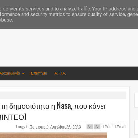
Συγγραφέας Νικόλαος Αργυρίου
deliver its services and to analyze traffic. Your IP address and
formance and security metrics to ensure quality of service, gen
 abuse.
Αρχαιολογία
Επιστήμη
Α.Τ.Ι.Α.
η δημοσιότητα η Nasa, που κάνει
(ΒΙΝΤΕΟ)
argy
Παρασκευή, Απριλίου 26, 2013
A
+
A
-
Print
Email