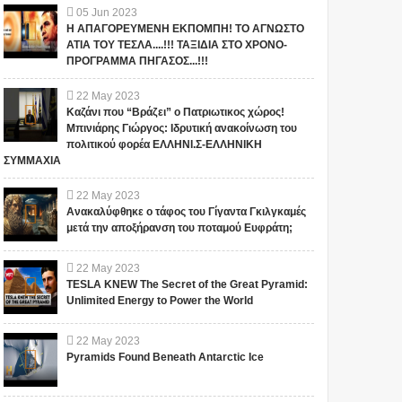
05
Jun
2023
Η ΑΠΑΓΟΡΕΥΜΕΝΗ ΕΚΠΟΜΠΗ! ΤΟ ΑΓΝΩΣΤΟ
ΑΤΙΑ ΤΟΥ ΤΕΣΛΑ....!!! ΤΑΞΙΔΙΑ ΣΤΟ ΧΡΟΝΟ-
ΠΡΟΓΡΑΜΜΑ ΠΗΓΑΣΟΣ...!!!
22
May
2023
Καζάνι που “Βράζει” ο Πατριωτικος χώρος!
Μπινιάρης Γιώργος: Ιδρυτική ανακοίνωση του
πολιτικού φορέα ΕΛΛΗΝΙ.Σ-ΕΛΛΗΝΙΚΗ
ΣΥΜΜΑΧΙΑ
22
May
2023
Ανακαλύφθηκε ο τάφος του Γίγαντα Γκιλγκαμές
μετά την αποξήρανση του ποταμού Ευφράτη;
22
May
2023
TESLA KNEW The Secret of the Great Pyramid:
Unlimited Energy to Power the World
22
May
2023
Pyramids Found Beneath Antarctic Ice