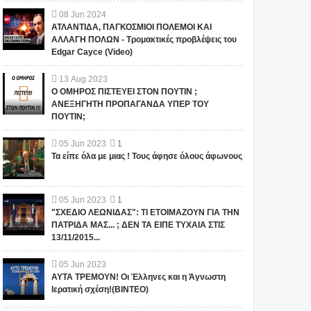
08
Jun
2024
ΑΤΛΑΝΤΙΔΑ, ΠΑΓΚΟΣΜΙΟΙ ΠΟΛΕΜΟΙ ΚΑΙ
ΑΛΛΑΓΗ ΠΟΛΩΝ - Τρομακτικές προβλέψεις του
Edgar Cayce (Video)
13
Aug
2023
Ο ΟΜΗΡΟΣ ΠΙΣΤΕΥΕΙ ΣΤΟΝ ΠΟΥΤΙΝ ;
ΑΝΕΞΗΓΗΤΗ ΠΡΟΠΑΓΑΝΔΑ ΥΠΕΡ ΤΟΥ
ΠΟΥΤΙΝ;
05
Jun
2023
1
Τα είπε όλα με μιας ! Τους άφησε όλους άφωνους
05
Jun
2023
1
"ΣΧΕΔΙΟ ΛΕΩΝΙΔΑΣ": ΤΙ ΕΤΟΙΜΑΖΟΥΝ ΓΙΑ ΤΗΝ
ΠΑΤΡΙΔΑ ΜΑΣ... ; ΔΕΝ ΤΑ ΕΙΠΕ ΤΥΧΑΙΑ ΣΤΙΣ
13/11/2015...
05
Jun
2023
ΑΥΤΑ ΤΡΕΜΟΥΝ! Οι Έλληνες και η Άγνωστη
Ιερατική σχέση!(ΒΙΝΤΕΟ)