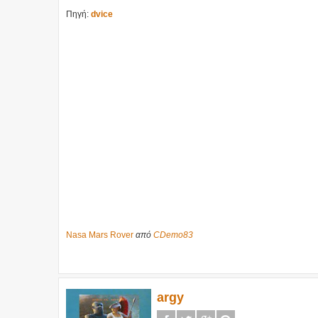
Πηγή:
dvice
Nasa Mars Rover
από
CDemo83
argy