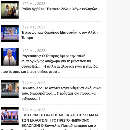
22
May
2023
Ράδιο Αρβύλα: Έκτακτο δελτίο λόγω εκλογών...
22
May
2023
Τηλεφώνημα Κυριάκου Μητσοτάκη στον Αλέξη
Τσίπρα
22
May
2023
Ραγκούσης: Ο Τσίπρας έφερε την απλή
αναλογική ως ανάχωμα για τη μέρα που θα
συντριβεί... !! Η απλή αναλογική είναι η παγίδα
που έστησε και έπεσε ο ίδιος μεσα ...;.
22
May
2023
Βελόπουλος: Το αποτέλεσμα διέψευσε ακόμα και
τους δημοσκόπους.... Περάσαμε δια πυρός και
σιδήρου.... !!
22
May
2023
ΕΔΩ ΕΙΝΑΙ ΤΟ ΛΑΘΟΣ ΜΕ ΤΑ ΑΠΟΤΕΛΕΣΜΑΤΑ
ΤΩΝ ΕΚΛΟΓΩΝ!!! ΤΟ ΠΡΩΤΟ ΗΜΙΧΡΟΝΟ
ΕΚΛΟΓΩΝ! Ο Βαγγέλης Παπαδημητρίου και ο