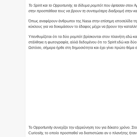
Το Spirit και το Opportunity, τα δίδυμα ρομπότ που έφτασαν στον 
στην προσπάθεια τους να βρουν τη συντομότερη διαδρομή στην κα
Όπως αναφέρουν άνθρωποι της Nasa στην επίσημη ιστοσελίδα της,
κύκλους για να δοκιμάσουν το έδαφος μέχρι να βρουν την καταλλη
Υπενθυμίζεται ότι τα δύο ρομπότ βρίσκονται στον πλανήτη εδώ κα
στάλθηκε η φωτογραφία, αλλά δεδομένου ότι το Spirit εδώ και δύο χ
Ωστόσο, σήμερα ήρθε στη δημοσιότητα και έχει γίνει πρώτο θέμα 
Το Opportunity συνεχίζει την εξερεύνηση του για δέκατο χρόνο. Σ
Curiosity, το οποίο προσπαθεί να διαπιστώσει αν ο πλανήτης ήταν 