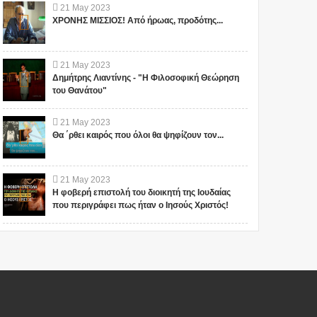
21
May
2023
ΧΡΟΝΗΣ ΜΙΣΣΙΟΣ! Από ήρωας, προδότης...
21
May
2023
Δημήτρης Λιαντίνης - "Η Φιλοσοφική Θεώρηση
του Θανάτου"
21
May
2023
Θα ΄ρθει καιρός που όλοι θα ψηφίζουν τον...
21
May
2023
Η φοβερή επιστολή του διοικητή της Ιουδαίας
που περιγράφει πως ήταν ο Ιησούς Χριστός!