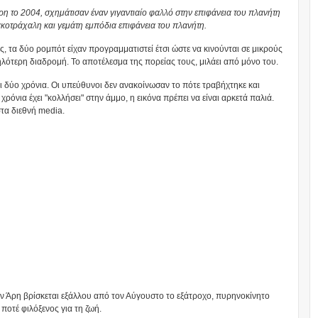
Άρη το 2004, σχημάτισαν έναν γιγαντιαίο φαλλό στην επιφάνεια του πλανήτη
κοτράχαλη και γεμάτη εμπόδια επιφάνεια του πλανήτη.
 τα δύο ρομπότ είχαν προγραμματιστεί έτσι ώστε να κινούνται σε μικρούς
λότερη διαδρομή. Το αποτέλεσμα της πορείας τους, μιλάει από μόνο του.
ι δύο χρόνια. Οι υπεύθυνοι δεν ανακοίνωσαν το πότε τραβήχτηκε και
ρόνια έχει "κολλήσει" στην άμμο, η εικόνα πρέπει να είναι αρκετά παλιά.
στα διεθνή media.
τον Άρη βρίσκεται εξάλλου από τον Αύγουστο το εξάτροχο, πυρηνοκίνητο
ποτέ φιλόξενος για τη ζωή.