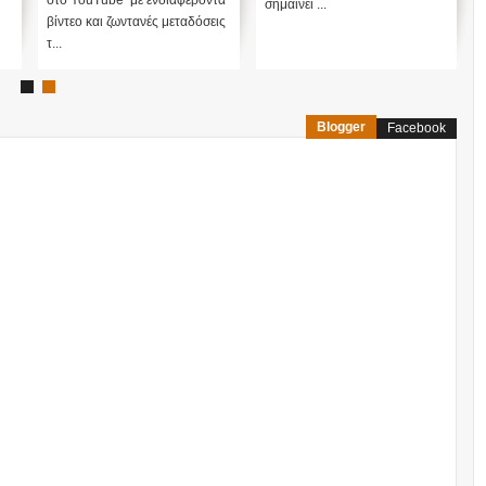
σημαίνει ...
εξωγήινης εισβολής;
βίντεο και ζωντανές μεταδόσεις
τ...
Blogger
Facebook