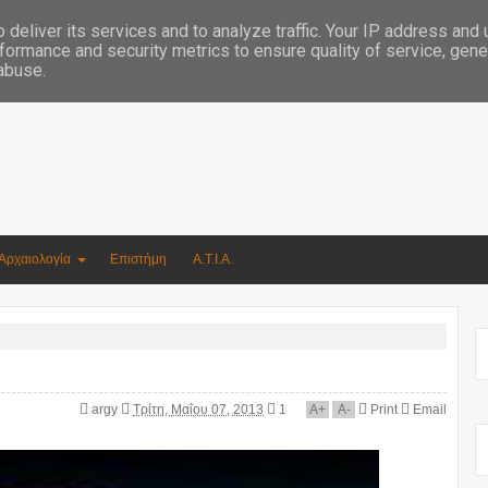
Συγγραφέας Νικόλαος Αργυρίου
deliver its services and to analyze traffic. Your IP address and
formance and security metrics to ensure quality of service, gen
 abuse.
Αρχαιολογία
Επιστήμη
Α.Τ.Ι.Α.
argy
Τρίτη, Μαΐου 07, 2013
1
A
+
A
-
Print
Email