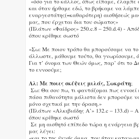
«όσο για το κάλλος, όπως είπαμε, έλαμπε
και όταν ήρθαμε εδώ, το βρήκαμε να λάμπ
εναργεστάτης(=καθαρότερη) αισθήσεώς μας. 
μας, που έρχεται δια του σώματος»
(Πλάτων «Φαίδρος» 250.c.8 – 250.d.4) - Απ
όπου κρίθηκε σωστό
«Σω: Με ποιον τρόπο θα μπορούσαμε να τ
άλλωστε, μάθουμε τούτο, θα γνωρίσουμε, όπ
Για τ’ όνομα των Θεών όμως, παρ’ ότι το 
το εννοούμε;
Αλ: Με ποιες σκέψεις μιλάς, Σωκράτη
;
Σω: Θα σου πω, τι φαντάζομαι πως εννοεί
πάσα πιθανότητα μάλιστα δεν μπορούμε ν
μόνο σχετικά με την όραση.»
(Πλάτων «Αλκιβιάδης Α’» 132.c – 133.d) – 
όπου κρίθηκε σωστό
Σε μη αισθητό επίπεδο τώρα η ενάργεια βρ
μας λέγει:
«και το της ψυχής όμμα, που ήταν καταχων