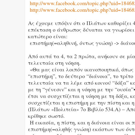
http://www.facebook.com/topic.php?uid=1846
http://www.facebook.com/topic.php?uid=1846
Ας έχουμε υπόψιν ότι ο Πλάτων καθορίζει 4 
επέκταση ο άνθρωπος δύναται να γνωρίσει 
κατώτερο είναι:
επιστήμη(=αληθινή, όντως γνώση) -> διάνοι
Από αυτά τα 4, τα 2 πρώτα, ανήκουν σε μία
τελευταία στη νόηση.
«Θα μας είναι λοιπόν ικανοποιητικό, όπω
“επιστήμη”, το δεύτερο “διάνοια”, το τρίτο
τελευταία να τα λέμε από κοινού “δόξα” κα
με τη “γένεσιν” και η νόηση με την “ουσία”
έτσι να συσχετίζεται η νόηση με τη δόξα, κ
συσχετίζεται η επιστήμη με την πίστη και η
(Πλάτων «Πολιτεία» 7ο Βιβλίο 534.Α) – Απ
κρίθηκε σωστό.
Η εικασία, η πίστη, και η διάνοια είναι οι
επιστήμη(=αληθής γνώση) εκάστων των όντω