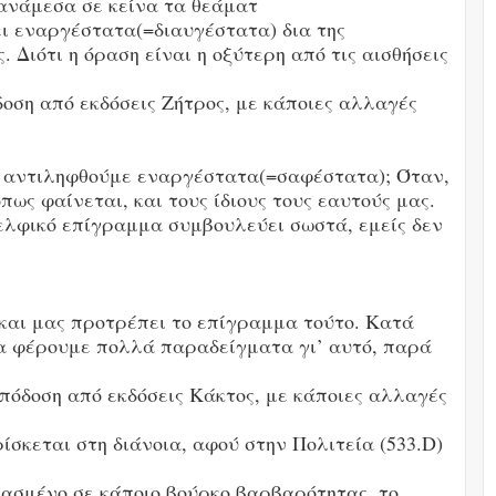
 ανάμεσα σε κείνα τα θεάματ
ει εναργέστατα(=διαυγέστατα) δια της
Διότι η όραση είναι η οξύτερη από τις αισθήσεις
όδοση από εκδόσεις Ζήτρος, με κάποιες αλλαγές
ο αντιληφθούμε εναργέστατα(=σαφέστατα); Όταν,
ως φαίνεται, και τους ίδιους τους εαυτούς μας.
Δελφικό επίγραμμα συμβουλεύει σωστά, εμείς δεν
 και μας προτρέπει το επίγραμμα τούτο. Κατά
α φέρουμε πολλά παραδείγματα γι’ αυτό, παρά
Απόδοση από εκδόσεις Κάκτος, με κάποιες αλλαγές
ίσκεται στη διάνοια, αφού στην Πολιτεία (533.D)
ιασμένο σε κάποιο βούρκο βαρβαρότητας, το