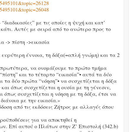
85495101&topic=26128
85495101&topic=26048
“διαδικασίες” με τις οποίες η ψυχή και κατ’
κάτι. Αυτές με σειρά από το ανώτερο προς το
α -> πίστη ->εικασία
 ευρύτερη έννοια, τη δόξα(=απλή γνώμη) και τα 2
ς πρωτύτερα, να ονομάζουμε το πρώτο τμήμα
 “πίστη” και το τέταρτο “εικασία”• αυτά τα δύο
ι τα δύο πρώτα “νόηση”• να συσχετίζεται η δόξα
• και όπως συσχετίζεται η ουσία με τη γένεσιν,
αι όπως συσχετίζεται η νόηση με τη δόξα, έτσι να
 διάνοια με την εικασία.»
όδοση από τις εκδόσεις Ζήτρος με αλλαγές όπου
 προϋποθέσεις για να αποκτηθεί η
ν. Επί αυτού ο Πλάτων στην Ζ’ Επιστολή (342.b)