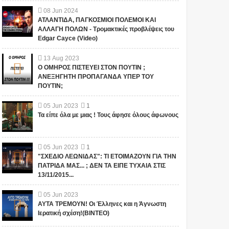
08
Jun
2024
ΑΤΛΑΝΤΙΔΑ, ΠΑΓΚΟΣΜΙΟΙ ΠΟΛΕΜΟΙ ΚΑΙ
ΑΛΛΑΓΗ ΠΟΛΩΝ - Τρομακτικές προβλέψεις του
Edgar Cayce (Video)
13
Aug
2023
Ο ΟΜΗΡΟΣ ΠΙΣΤΕΥΕΙ ΣΤΟΝ ΠΟΥΤΙΝ ;
ΑΝΕΞΗΓΗΤΗ ΠΡΟΠΑΓΑΝΔΑ ΥΠΕΡ ΤΟΥ
ΠΟΥΤΙΝ;
05
Jun
2023
1
Τα είπε όλα με μιας ! Τους άφησε όλους άφωνους
05
Jun
2023
1
"ΣΧΕΔΙΟ ΛΕΩΝΙΔΑΣ": ΤΙ ΕΤΟΙΜΑΖΟΥΝ ΓΙΑ ΤΗΝ
ΠΑΤΡΙΔΑ ΜΑΣ... ; ΔΕΝ ΤΑ ΕΙΠΕ ΤΥΧΑΙΑ ΣΤΙΣ
13/11/2015...
05
Jun
2023
ΑΥΤΑ ΤΡΕΜΟΥΝ! Οι Έλληνες και η Άγνωστη
Ιερατική σχέση!(ΒΙΝΤΕΟ)