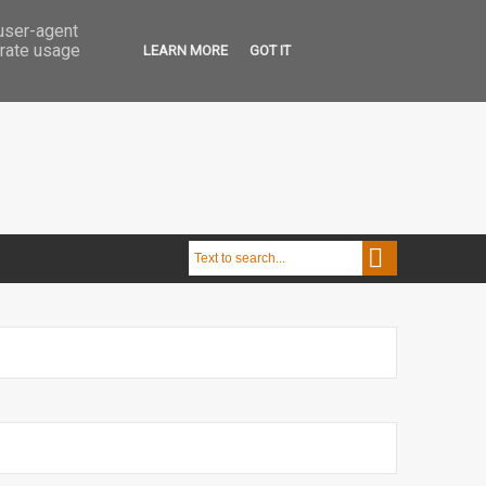
 user-agent
erate usage
LEARN MORE
GOT IT