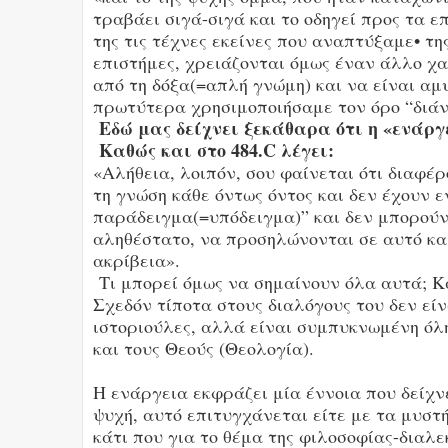
τραβάει σιγά-σιγά και το οδηγεί προς τα 
της τις τέχνες εκείνες που αναπτύξαμε• τ
επιστήμες, χρειάζονται όμως έναν άλλο χ
από τη δόξα(=απλή γνώμη) και να είναι αμ
πρωτύτερα χρησιμοποιήσαμε τον όρο “διάν
Εδώ μας δείχνει ξεκάθαρα ότι η «ενάργ
Καθώς και στο 484.C λέγει:
«Αλήθεια, λοιπόν, σου φαίνεται ότι διαφέ
τη γνώση κάθε όντως όντος και δεν έχουν ε
παράδειγμα(=υπόδειγμα)” και δεν μπορούν
αληθέστατο, να προσηλώνονται σε αυτό και
ακρίβεια».
Τι μπορεί όμως να σημαίνουν όλα αυτά; Κα
Σχεδόν τίποτα στους διαλόγους του δεν εί
ιστοριούλες, αλλά είναι συμπυκνωμένη όλ
και τους Θεούς (Θεολογία).
Η ενάργεια εκφράζει μία έννοια που δείχνε
ψυχή, αυτό επιτυγχάνεται είτε με τα μυστή
κάτι που για το θέμα της φιλοσοφίας-διαλεκ