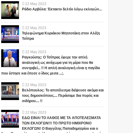
22
May
2023
Ράδιο Αρβύλα: Έκτακτο δελτίο λόγω εκλογών...
22
May
2023
Τηλεφώνημα Κυριάκου Μητσοτάκη στον Αλέξη
Τσίπρα
22
May
2023
Ραγκούσης: Ο Τσίπρας έφερε την απλή
αναλογική ως ανάχωμα για τη μέρα που θα
συντριβεί... !! Η απλή αναλογική είναι η παγίδα
που έστησε και έπεσε ο ίδιος μεσα ...;.
22
May
2023
Βελόπουλος: Το αποτέλεσμα διέψευσε ακόμα και
τους δημοσκόπους.... Περάσαμε δια πυρός και
σιδήρου.... !!
22
May
2023
ΕΔΩ ΕΙΝΑΙ ΤΟ ΛΑΘΟΣ ΜΕ ΤΑ ΑΠΟΤΕΛΕΣΜΑΤΑ
ΤΩΝ ΕΚΛΟΓΩΝ!!! ΤΟ ΠΡΩΤΟ ΗΜΙΧΡΟΝΟ
ΕΚΛΟΓΩΝ! Ο Βαγγέλης Παπαδημητρίου και ο