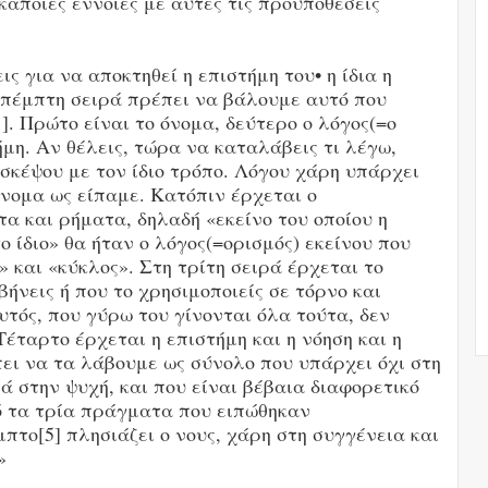
κάποιες έννοιες με αυτές τις προϋποθέσεις
ς για να αποκτηθεί η επιστήμη του• η ίδια η
 πέμπτη σειρά πρέπει να βάλουμε αυτό που
1]. Πρώτο είναι το όνομα, δεύτερο ο λόγος(=ο
τήμη. Αν θέλεις, τώρα να καταλάβεις τι λέγω,
σκέψου με τον ίδιο τρόπο. Λόγου χάρη υπάρχει
 όνομα ως είπαμε. Κατόπιν έρχεται ο
τα και ρήματα, δηλαδή «εκείνο του οποίου η
 ίδιο» θα ήταν ο λόγος(=ορισμός) εκείνου που
 και «κύκλος». Στη τρίτη σειρά έρχεται το
βήνεις ή που το χρησιμοποιείς σε τόρνο και
υτός, που γύρω του γίνονται όλα τούτα, δεν
 Τέταρτο έρχεται η επιστήμη και η νόηση και η
ει να τα λάβουμε ως σύνολο που υπάρχει όχι στη
 στην ψυχή, και που είναι βέβαια διαφορετικό
πό τα τρία πράγματα που ειπώθηκαν
πτο[5] πλησιάζει ο νους, χάρη στη συγγένεια και
»