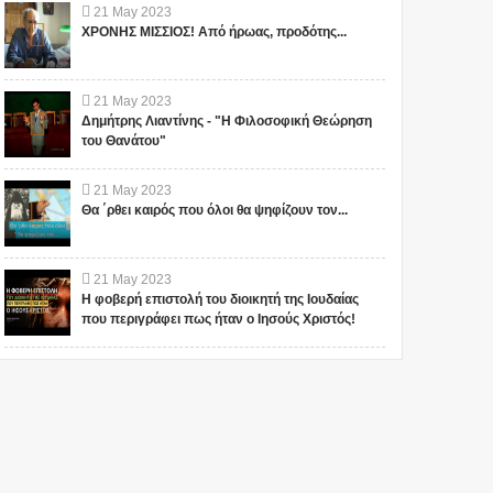
21
May
2023
ΧΡΟΝΗΣ ΜΙΣΣΙΟΣ! Από ήρωας, προδότης...
21
May
2023
Δημήτρης Λιαντίνης - "Η Φιλοσοφική Θεώρηση
του Θανάτου"
21
May
2023
Θα ΄ρθει καιρός που όλοι θα ψηφίζουν τον...
21
May
2023
Η φοβερή επιστολή του διοικητή της Ιουδαίας
που περιγράφει πως ήταν ο Ιησούς Χριστός!