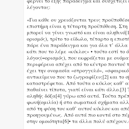
φέρνει το εξής παράδειγμα και συσχετίζει 
λέγοντας:
«Για κάθε ον χρειάζονται τρεις προϋποθέσει
επιστήμη είναι η τέταρτη προϋπόθεση. Στη
μπορεί να γίνει γνωστό και είναι αληθινό[
ορισμός), τρίτο το είδωλο, τέταρτο η επισ
πάρε ένα παράδειγμα και για όλα τ’ άλλα 
κάτι που το λέμε «κύκλος» • τούτο εστί το
λόγος(=ορισμός), που εκφράζεται με ονόμα
περιφέρεια απέχει από το κέντρο παντού το
έχει την ονομασία «στρογγυλό», «σφαιρικό»
αντικείμενο που το ζωγραφίζεις[2] και το σ
καταστρέφεται. Από τούτα ο κύκλος καθ’ α
παθαίνει τίποτα, γιατί είναι κάτι άλλο.[3]
αληθής δόξα[4] γύρω από αυτά. Τούτα πρέπ
φωνή(ομιλία) ή στα σωματικά σχήματα αλλά
από τη φύση του καθ’ αυτού κύκλου και α
προηγουμένως. Από αυτά πιο κοντά στο πέμ
στην ομοιότητα[6]• τα άλλα πολύ απέχουν.