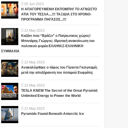
05
Jun
2023
Η ΑΠΑΓΟΡΕΥΜΕΝΗ ΕΚΠΟΜΠΗ! ΤΟ ΑΓΝΩΣΤΟ
ΑΤΙΑ ΤΟΥ ΤΕΣΛΑ....!!! ΤΑΞΙΔΙΑ ΣΤΟ ΧΡΟΝΟ-
ΠΡΟΓΡΑΜΜΑ ΠΗΓΑΣΟΣ...!!!
22
May
2023
Καζάνι που “Βράζει” ο Πατριωτικος χώρος!
Μπινιάρης Γιώργος: Ιδρυτική ανακοίνωση του
πολιτικού φορέα ΕΛΛΗΝΙ.Σ-ΕΛΛΗΝΙΚΗ
ΣΥΜΜΑΧΙΑ
22
May
2023
Ανακαλύφθηκε ο τάφος του Γίγαντα Γκιλγκαμές
μετά την αποξήρανση του ποταμού Ευφράτη;
22
May
2023
TESLA KNEW The Secret of the Great Pyramid:
Unlimited Energy to Power the World
22
May
2023
Pyramids Found Beneath Antarctic Ice