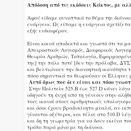
Απόδοση από τις εκδόσεις Κάκτος, με αλ
Αφού είδαμε συνοπτικά το θέμα της διάνοι
ενάργεια. Ως είπαμε η ενάργεια σχετίζετα
εξής ενδιαφέρον.
Είναι κοινά αποδεκτά και γνωστό ότι τα μ
Απειροστικός Λογισμός, Διαφορικός Λογισ
Θεωρία Αριθμών, Τοπολογία, Εφαρμοσμένα
της] την πάλε ποτέ [δεν την πρόλαβα, Δ
και βελτιώνουν την διανοητική ικανότητα 
πόσο σημαντικά τα θεωρούσαν οι Έλληνες 
Αυτό όμως που δεν είναι και τόσο γνωστό
Στην Πολιτεία 525.B έως 527.D κάνει λόγο
οδηγούν τη ψυχή από τη γένεσιν στην αλήθει
τους ικανοί στους αριθμητικούς υπολογισμο
και όσοι έχουν βραδυκίνητα μυαλά, αν εκπ
γίνονται οξύτεροι, και τέλος στο 510.D λέ
και δη τη γεωμετρία για να δουν εκείνα πο
τρόπο παρά μόνο με τη διάνοια.