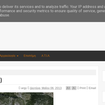
Συγγραφέας Νικόλαος Αργυρίου
deliver its services and to analyze traffic. Your IP address and
formance and security metrics to ensure quality of service, gen
 abuse.
Αρχαιολογία
Επιστήμη
Α.Τ.Ι.Α.
)
argy
Δευτέρα, Μαΐου 06, 2013
A
+
A
-
Print
Email