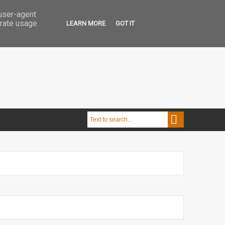
 user-agent
erate usage
LEARN MORE
GOT IT