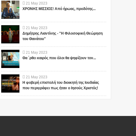
21
May
2023
ΧΡΟΝΗΣ ΜΙΣΣΙΟΣ! Από ήρωας, προδότης...
21
May
2023
Δημήτρης Λιαντίνης - "Η Φιλοσοφική Θεώρηση
του Θανάτου"
21
May
2023
Θα ΄ρθει καιρός που όλοι θα ψηφίζουν τον...
21
May
2023
Η φοβερή επιστολή του διοικητή της Ιουδαίας
που περιγράφει πως ήταν ο Ιησούς Χριστός!