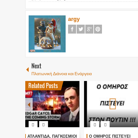
argy
Next
Πλατωνική Διάνοια και Ενάργεια
Related Posts
ΓΚΟΣΜΙΟΙ
Ο ΟΜΗΡΟΣ ΠΙΣΤΕΥΕΙ
Τα είπε όλα με μιας !