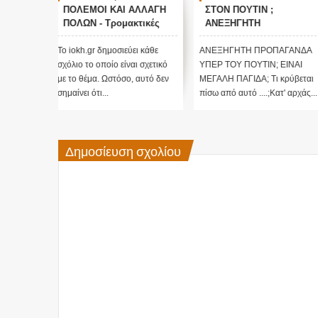
ΑΛΛΑΓΗ
ΣΤΟΝ ΠΟΥΤΙΝ ;
Τους άφησε όλους
τικές
ΑΝΕΞΗΓΗΤΗ
άφωνους
 Edgar
ΠΡΟΠΑΓΑΝΔΑ ΥΠΕΡ ΤΟΥ
ΠΟΥΤΙΝ;
ι κάθε
ΑΝΕΞΗΓΗΤΗ ΠΡΟΠΑΓΑΝΔΑ
Το iokh.gr δημοσιεύει κάθε
ι σχετικό
ΥΠΕΡ ΤΟΥ ΠΟΥΤΙΝ; ΕΙΝΑΙ
σχόλιο το οποίο είναι σχετικό
 αυτό δεν
ΜΕΓΑΛΗ ΠΑΓΙΔΑ; Τι κρύβεται
με το θέμα. Ωστόσο, αυτό δεν
πίσω από αυτό ....;Κατ' αρχάς...
σημαίνει ότι...
Δημοσίευση σχολίου