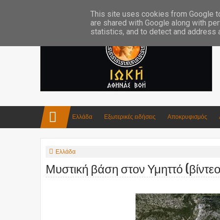
Επικοινωνία:info4iokh@gmail.com
Κατασκευές
Ποίηση
This site uses cookies from Google to 
are shared with Google along with per
statistics, and to detect and address
Ελλάδα
Εξωτερικές ειδήσεις
Αποκρυφισμός
Ελλάδα
Μυστική βάση στον Υμηττό (βίντεο