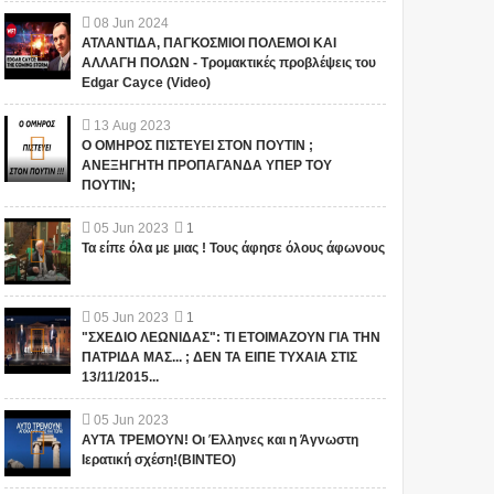
08
Jun
2024
ΑΤΛΑΝΤΙΔΑ, ΠΑΓΚΟΣΜΙΟΙ ΠΟΛΕΜΟΙ ΚΑΙ
ΑΛΛΑΓΗ ΠΟΛΩΝ - Τρομακτικές προβλέψεις του
Edgar Cayce (Video)
13
Aug
2023
Ο ΟΜΗΡΟΣ ΠΙΣΤΕΥΕΙ ΣΤΟΝ ΠΟΥΤΙΝ ;
ΑΝΕΞΗΓΗΤΗ ΠΡΟΠΑΓΑΝΔΑ ΥΠΕΡ ΤΟΥ
ΠΟΥΤΙΝ;
05
Jun
2023
1
Τα είπε όλα με μιας ! Τους άφησε όλους άφωνους
05
Jun
2023
1
"ΣΧΕΔΙΟ ΛΕΩΝΙΔΑΣ": ΤΙ ΕΤΟΙΜΑΖΟΥΝ ΓΙΑ ΤΗΝ
ΠΑΤΡΙΔΑ ΜΑΣ... ; ΔΕΝ ΤΑ ΕΙΠΕ ΤΥΧΑΙΑ ΣΤΙΣ
13/11/2015...
05
Jun
2023
ΑΥΤΑ ΤΡΕΜΟΥΝ! Οι Έλληνες και η Άγνωστη
Ιερατική σχέση!(ΒΙΝΤΕΟ)