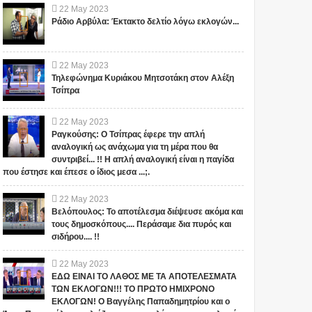
22
May
2023
Ράδιο Αρβύλα: Έκτακτο δελτίο λόγω εκλογών...
22
May
2023
Τηλεφώνημα Κυριάκου Μητσοτάκη στον Αλέξη
Τσίπρα
22
May
2023
Ραγκούσης: Ο Τσίπρας έφερε την απλή
αναλογική ως ανάχωμα για τη μέρα που θα
συντριβεί... !! Η απλή αναλογική είναι η παγίδα
που έστησε και έπεσε ο ίδιος μεσα ...;.
22
May
2023
Βελόπουλος: Το αποτέλεσμα διέψευσε ακόμα και
τους δημοσκόπους.... Περάσαμε δια πυρός και
σιδήρου.... !!
22
May
2023
ΕΔΩ ΕΙΝΑΙ ΤΟ ΛΑΘΟΣ ΜΕ ΤΑ ΑΠΟΤΕΛΕΣΜΑΤΑ
ΤΩΝ ΕΚΛΟΓΩΝ!!! ΤΟ ΠΡΩΤΟ ΗΜΙΧΡΟΝΟ
ΕΚΛΟΓΩΝ! Ο Βαγγέλης Παπαδημητρίου και ο