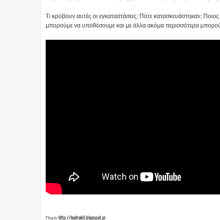
Τι κρύβουν αυτές οι εγκαταστάσεις; Πότε κατασκευάστηκαν; Ποιος πη
μπορούμε να υποθέσουμε και με άλλα ακόμα περισσότερα μπορούμ
Πηγή: http://loutraki1.blogspot.gr