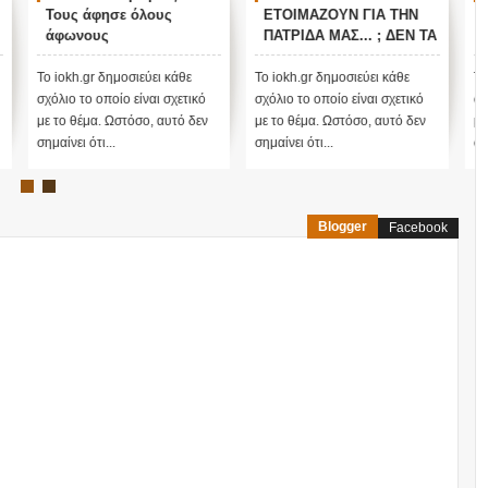
ΕΤΟΙΜΑΖΟΥΝ ΓΙΑ ΤΗΝ
Έλληνες και η Άγνωστη
ΠΑΤΡΙΔΑ ΜΑΣ... ; ΔΕΝ ΤΑ
Ιερατική σχέση!(ΒΙΝΤΕΟ)
ΕΙΠΕ ΤΥΧΑΙΑ ΣΤΙΣ
13/11/2015...
Το iokh.gr δημοσιεύει κάθε
Το iokh.gr δημοσιεύει κάθε
σχόλιο το οποίο είναι σχετικό
σχόλιο το οποίο είναι σχετικό
με το θέμα. Ωστόσο, αυτό δεν
με το θέμα. Ωστόσο, αυτό δεν
σημαίνει ότι...
σημαίνει ότι...
Blogger
Facebook