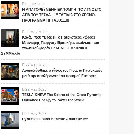
05
Jun
2023
Η ΑΠΑΓΟΡΕΥΜΕΝΗ ΕΚΠΟΜΠΗ! ΤΟ ΑΓΝΩΣΤΟ
ΑΤΙΑ ΤΟΥ ΤΕΣΛΑ....!!! ΤΑΞΙΔΙΑ ΣΤΟ ΧΡΟΝΟ-
ΠΡΟΓΡΑΜΜΑ ΠΗΓΑΣΟΣ...!!!
22
May
2023
Καζάνι που “Βράζει” ο Πατριωτικος χώρος!
Μπινιάρης Γιώργος: Ιδρυτική ανακοίνωση του
πολιτικού φορέα ΕΛΛΗΝΙ.Σ-ΕΛΛΗΝΙΚΗ
ΣΥΜΜΑΧΙΑ
22
May
2023
Ανακαλύφθηκε ο τάφος του Γίγαντα Γκιλγκαμές
μετά την αποξήρανση του ποταμού Ευφράτη;
22
May
2023
TESLA KNEW The Secret of the Great Pyramid:
Unlimited Energy to Power the World
22
May
2023
Pyramids Found Beneath Antarctic Ice