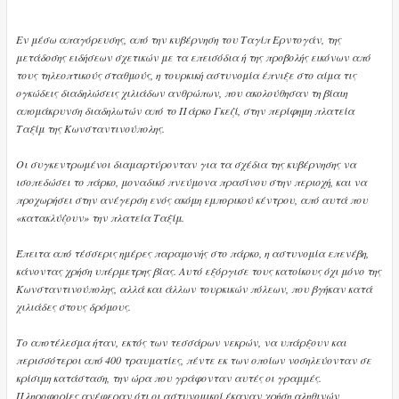
Εν μέσω απαγόρευσης, από την κυβέρνηση του Ταγίπ Ερντογάν, της
μετάδοσης ειδήσεων σχετικών με τα επεισόδια ή της προβολής εικόνων από
τους τηλεοπτικούς σταθμούς, η τουρκική αστυνομία έπνιξε στο αίμα τις
ογκώδεις διαδηλώσεις χιλιάδων ανθρώπων, που ακολούθησαν τη βίαιη
απομάκρυνση διαδηλωτών από το Πάρκο Γκεζί, στην περίφημη πλατεία
Ταξίμ της Κωνσταντινούπολης.
Οι συγκεντρωμένοι διαμαρτύρονταν για τα σχέδια της κυβέρνησης να
ισοπεδώσει το πάρκο, μοναδικό πνεύμονα πρασίνου στην περιοχή, και να
προχωρήσει στην ανέγερση ενός ακόμη εμπορικού κέντρου, από αυτά που
«κατακλύζουν» την πλατεία Ταξίμ.
Έπειτα από τέσσερις ημέρες παραμονής στο πάρκο, η αστυνομία επενέβη,
κάνοντας χρήση υπέρμετρης βίας. Αυτό εξόργισε τους κατοίκους όχι μόνο της
Κωνσταντινούπολης, αλλά και άλλων τουρκικών πόλεων, που βγήκαν κατά
χιλιάδες στους δρόμους.
Το αποτέλεσμα ήταν, εκτός των τεσσάρων νεκρών, να υπάρξουν και
περισσότεροι από 400 τραυματίες, πέντε εκ των οποίων νοσηλεύονταν σε
κρίσιμη κατάσταση, την ώρα που γράφονταν αυτές οι γραμμές.
Πληροφορίες ανέφεραν ότι οι αστυνομικοί έκαναν χρήση αληθινών