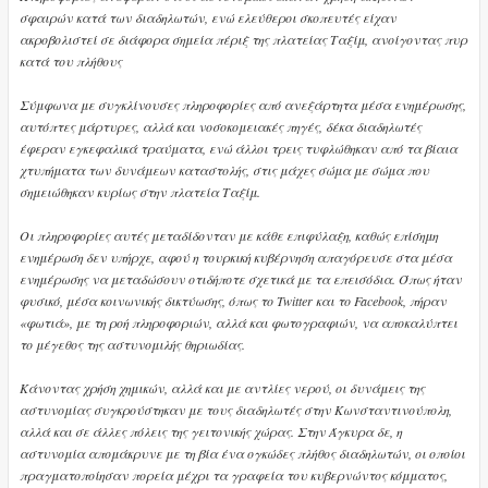
σφαιρών κατά των διαδηλωτών, ενώ ελεύθεροι σκοπευτές είχαν
ακροβολιστεί σε διάφορα σημεία πέριξ της πλατείας Ταξίμ, ανοίγοντας πυρ
κατά του πλήθους
Σύμφωνα με συγκλίνουσες πληροφορίες από ανεξάρτητα μέσα ενημέρωσης,
αυτόπτες μάρτυρες, αλλά και νοσοκομειακές πηγές, δέκα διαδηλωτές
έφεραν εγκεφαλικά τραύματα, ενώ άλλοι τρεις τυφλώθηκαν από τα βίαια
χτυπήματα των δυνάμεων καταστολής, στις μάχες σώμα με σώμα που
σημειώθηκαν κυρίως στην πλατεία Ταξίμ.
Οι πληροφορίες αυτές μεταδίδονταν με κάθε επιφύλαξη, καθώς επίσημη
ενημέρωση δεν υπήρχε, αφού η τουρκική κυβέρνηση απαγόρευσε στα μέσα
ενημέρωσης να μεταδώσουν οτιδήποτε σχετικά με τα επεισόδια. Όπως ήταν
φυσικό, μέσα κοινωνικής δικτύωσης, όπως το Twitter και το Facebook, πήραν
«φωτιά», με τη ροή πληροφοριών, αλλά και φωτογραφιών, να αποκαλύπτει
το μέγεθος της αστυνομιλής θηριωδίας.
Κάνοντας χρήση χημικών, αλλά και με αντλίες νερού, οι δυνάμεις της
αστυνομίας συγκρούστηκαν με τους διαδηλωτές στην Κωνσταντινούπολη,
αλλά και σε άλλες πόλεις της γειτονικής χώρας. Στην Άγκυρα δε, η
αστυνομία απομάκρυνε με τη βία ένα ογκώδες πλήθος διαδηλωτών, οι οποίοι
πραγματοποίησαν πορεία μέχρι τα γραφεία του κυβερνώντος κόμματος,