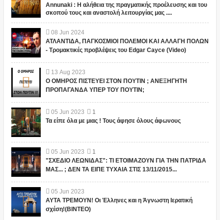
Annunaki : Η αλήθεια της πραγματικής προέλευσης και του
σκοπού τους και αναστολή λειτουργίας μας ....
08
Jun
2024
ΑΤΛΑΝΤΙΔΑ, ΠΑΓΚΟΣΜΙΟΙ ΠΟΛΕΜΟΙ ΚΑΙ ΑΛΛΑΓΗ ΠΟΛΩΝ
- Τρομακτικές προβλέψεις του Edgar Cayce (Video)
13
Aug
2023
Ο ΟΜΗΡΟΣ ΠΙΣΤΕΥΕΙ ΣΤΟΝ ΠΟΥΤΙΝ ; ΑΝΕΞΗΓΗΤΗ
ΠΡΟΠΑΓΑΝΔΑ ΥΠΕΡ ΤΟΥ ΠΟΥΤΙΝ;
05
Jun
2023
1
Τα είπε όλα με μιας ! Τους άφησε όλους άφωνους
05
Jun
2023
1
"ΣΧΕΔΙΟ ΛΕΩΝΙΔΑΣ": ΤΙ ΕΤΟΙΜΑΖΟΥΝ ΓΙΑ ΤΗΝ ΠΑΤΡΙΔΑ
ΜΑΣ... ; ΔΕΝ ΤΑ ΕΙΠΕ ΤΥΧΑΙΑ ΣΤΙΣ 13/11/2015...
05
Jun
2023
ΑΥΤΑ ΤΡΕΜΟΥΝ! Οι Έλληνες και η Άγνωστη Ιερατική
σχέση!(ΒΙΝΤΕΟ)