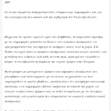
AKP.
Οι συγκεντρωμένοι διαμαρτύρονταν, σύμφωνα με πληροφορίες, και για
την απαγόρευση του αλκοόλ από την κυβέρνηση του Ταγίπ Ερντογάν.
Μέχρι και τις πρώτες πρωινές ώρες του Σαββάτου, το κλίμα ήταν έκρυθμο,
με τις πληροφορίες μάλιστα να θέλουν νέες ογκώδεις διαδηλώσεις να
προγραμματίζονται για σήμερα σε διάφορες πόλεις ανά τη χώρα. Στο
Twitter, συνεχείς ήταν οι εκκλήσεις διαδηλωτών, αλλά και απλών πολιτών, για
μετάδοση των ειδήσεων από κάθε δυνατή πηγή, προκειμένου να μάθει ο
κόσμος τι συνέβη κατά τη διάρκεια της νύχτας τρόμου στην Τουρκία.
Φωτογραφίες με ματωμένους δρόμους και αφηγήσεις διαδηλωτών που
χτυπήθηκαν από αστυνομικούς, με συνέπεια να χρειαστεί να τους
παρασχεθούν οι πρώτες βοήθειες, «κατέκλυσαν» τις πλατφόρμες κοινωνικής
δικτύωσης, ενώ πληροφορίες ήθελαν ακόμα και το στρατό της χώρας να
απειλεί να βγει στους δρόμους και να τεθεί αντιμέτωπος με τις δυνάμεις
καταστολής, εάν η αστυνομία δεν σταματούσε τις ανηλεείς επιθέσεις κατά
διαδηλωτών.