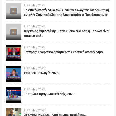
22
May
2023
Το επικό αποτέλεσμα των εθνικών εκλογών! Διερευνητική
εντολή: Στην πρόεδρο της Δημοκρατίας ο Πρωθυπουργός
21
May
2023
Κυριάκος Μητσοτάκης: Στην κυριολεξία όλη η Ελλαδα είναι
σήμερα μπλε
21
May
2023
Τσίπρας: Εξαιρετικά αρνητικό το εκλογικό αποτέλεσμα
21
May
2023
Exit poll : Εκλογές 2023
21
May
2023
Τα πρώτα προγνωστικά δείχνουν...
21
May
2023
ΧΡΟΝΗΣ ΜΙΣΣΙΟΣ! Από ήρωας, προδότης...