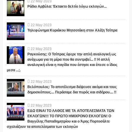
22
May
2023
Ράδιο Αρβύλα: Έκτακτο δελτίο λόγω εκλογών...
22
May
2023
Τηλεφώνημα Κυριάκου Μητσοτάκη στον Αλέξη Τσίπρα
22
May
2023
Ραγκούσης: Ο Τσίπρας έφερε την απλή αναλογική ως
ανάχωμα για τη μέρα που θα συντριβεί... !! Η απλή
αναλογική είναι η παγίδα που έστησε και έπεσε ο ίδιος
μεσα ...;.
22
May
2023
Βελόπουλος: Το αποτέλεσμα διέψευσε ακόμα και τους
δημοσκόπους.... Περάσαμε δια πυρός και σιδήρου.... !!
22
May
2023
ΕΔΩ ΕΙΝΑΙ ΤΟ ΛΑΘΟΣ ΜΕ ΤΑ ΑΠΟΤΕΛΕΣΜΑΤΑ ΤΩΝ
ΕΚΛΟΓΩΝ!!! ΤΟ ΠΡΩΤΟ ΗΜΙΧΡΟΝΟ ΕΚΛΟΓΩΝ! Ο
Βαγγέλης Παπαδημητρίου και ο Άρης Πορτοσάλτε
σχολιάζουν τα αποτελέσματα των εκλογών