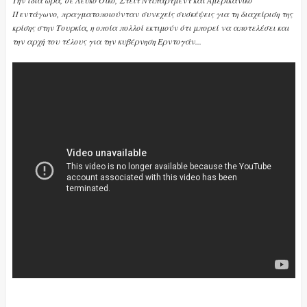
Την ίδια ώρα, σε Λευκό Οίκο, Στέιτ Ντιπάρτμεντ και Αμερικανικό
Πεντάγωνο, πραγματοποιούνταν συνεχείς συσκέψεις για τη διαχείριση της
κρίσης στην Τουρκία, η οποία πολλοί εκτιμούν ότι μπορεί να αποτελέσει και
την αρχή του τέλους για την κυβέρνηση Ερντογάν...