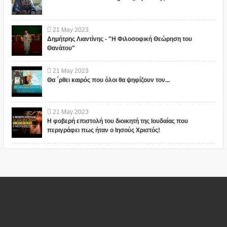
21
May
2023
Δημήτρης Λιαντίνης - "Η Φιλοσοφική Θεώρηση του
Θανάτου"
21
May
2023
Θα ΄ρθει καιρός που όλοι θα ψηφίζουν τον...
21
May
2023
Η φοβερή επιστολή του διοικητή της Ιουδαίας που
περιγράφει πως ήταν ο Ιησούς Χριστός!