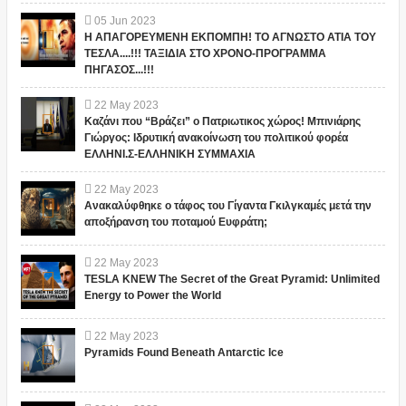
05
Jun
2023
Η ΑΠΑΓΟΡΕΥΜΕΝΗ ΕΚΠΟΜΠΗ! ΤΟ ΑΓΝΩΣΤΟ ΑΤΙΑ ΤΟΥ
ΤΕΣΛΑ....!!! ΤΑΞΙΔΙΑ ΣΤΟ ΧΡΟΝΟ-ΠΡΟΓΡΑΜΜΑ
ΠΗΓΑΣΟΣ...!!!
22
May
2023
Καζάνι που “Βράζει” ο Πατριωτικος χώρος! Μπινιάρης
Γιώργος: Ιδρυτική ανακοίνωση του πολιτικού φορέα
ΕΛΛΗΝΙ.Σ-ΕΛΛΗΝΙΚΗ ΣΥΜΜΑΧΙΑ
22
May
2023
Ανακαλύφθηκε ο τάφος του Γίγαντα Γκιλγκαμές μετά την
αποξήρανση του ποταμού Ευφράτη;
22
May
2023
TESLA KNEW The Secret of the Great Pyramid: Unlimited
Energy to Power the World
22
May
2023
Pyramids Found Beneath Antarctic Ice