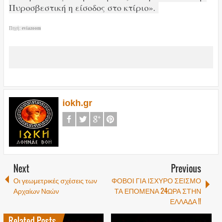
Πυροσβεστική η είσοδος στο κτίριο».
Πηγή:
eviazoom
iokh.gr
Next
Previous
Οι γεωμετρικές σχέσεις των
ΦΟΒΟΙ ΓΙΑ ΙΣΧΥΡΟ ΣΕΙΣΜΟ
Αρχαίων Ναών
ΤΑ ΕΠΟΜΕΝΑ 24ΩΡΑ ΣΤΗΝ
ΕΛΛΑΔΑ !!
Related Posts