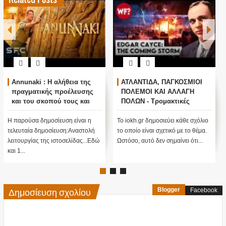
Annunaki : Η αλήθεια της
ΑΤΛΑΝΤΙΔΑ, ΠΑΓΚΟΣΜΙΟΙ
πραγματικής προέλευσης
ΠΟΛΕΜΟΙ ΚΑΙ ΑΛΛΑΓΗ
και του σκοπού τους και
ΠΟΛΩΝ - Τρομακτικές
αναστολή λειτουργίας μας
προβλέψεις του Edgar
....
Cayce (Video)
Η παρούσα δημοσίευση είναι η
Το iokh.gr δημοσιεύει κάθε σχόλιο
τελευταία δημοσίευση:Αναστολή
το οποίο είναι σχετικό με το θέμα.
λειτουργίας της ιστοσελίδας...Εδώ
Ωστόσο, αυτό δεν σημαίνει ότι...
και 1...
Δημοσίευση σχολίου
Blogger
Facebook