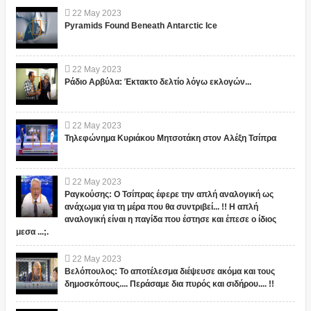
22
May
2023
Pyramids Found Beneath Antarctic Ice
22
May
2023
Ράδιο Αρβύλα: Έκτακτο δελτίο λόγω εκλογών...
22
May
2023
Τηλεφώνημα Κυριάκου Μητσοτάκη στον Αλέξη Τσίπρα
22
May
2023
Ραγκούσης: Ο Τσίπρας έφερε την απλή αναλογική ως
ανάχωμα για τη μέρα που θα συντριβεί... !! Η απλή
αναλογική είναι η παγίδα που έστησε και έπεσε ο ίδιος
μεσα ...;.
22
May
2023
Βελόπουλος: Το αποτέλεσμα διέψευσε ακόμα και τους
δημοσκόπους.... Περάσαμε δια πυρός και σιδήρου.... !!