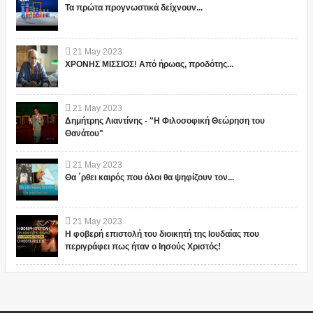
Τα πρώτα προγνωστικά δείχνουν...
21
May
2023
ΧΡΟΝΗΣ ΜΙΣΣΙΟΣ! Από ήρωας, προδότης...
21
May
2023
Δημήτρης Λιαντίνης - "Η Φιλοσοφική Θεώρηση του
Θανάτου"
21
May
2023
Θα ΄ρθει καιρός που όλοι θα ψηφίζουν τον...
21
May
2023
Η φοβερή επιστολή του διοικητή της Ιουδαίας που
περιγράφει πως ήταν ο Ιησούς Χριστός!