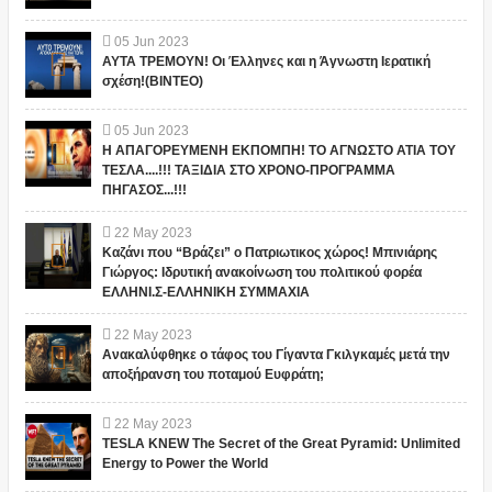
05
Jun
2023
ΑΥΤΑ ΤΡΕΜΟΥΝ! Οι Έλληνες και η Άγνωστη Ιερατική
σχέση!(ΒΙΝΤΕΟ)
05
Jun
2023
Η ΑΠΑΓΟΡΕΥΜΕΝΗ ΕΚΠΟΜΠΗ! ΤΟ ΑΓΝΩΣΤΟ ΑΤΙΑ ΤΟΥ
ΤΕΣΛΑ....!!! ΤΑΞΙΔΙΑ ΣΤΟ ΧΡΟΝΟ-ΠΡΟΓΡΑΜΜΑ
ΠΗΓΑΣΟΣ...!!!
22
May
2023
Καζάνι που “Βράζει” ο Πατριωτικος χώρος! Μπινιάρης
Γιώργος: Ιδρυτική ανακοίνωση του πολιτικού φορέα
ΕΛΛΗΝΙ.Σ-ΕΛΛΗΝΙΚΗ ΣΥΜΜΑΧΙΑ
22
May
2023
Ανακαλύφθηκε ο τάφος του Γίγαντα Γκιλγκαμές μετά την
αποξήρανση του ποταμού Ευφράτη;
22
May
2023
TESLA KNEW The Secret of the Great Pyramid: Unlimited
Energy to Power the World