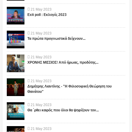
21
May
2023
Exit poll : Εκλογές 2023
21
May
2023
Τα πρώτα προγνωστικά δείχνουν...
21
May
2023
ΧΡΟΝΗΣ ΜΙΣΣΙΟΣ! Από ήρωας, προδότης...
21
May
2023
Δημήτρης Λιαντίνης - "Η Φιλοσοφική Θεώρηση του
Θανάτου"
21
May
2023
Θα ΄ρθει καιρός που όλοι θα ψηφίζουν τον...
21
May
2023