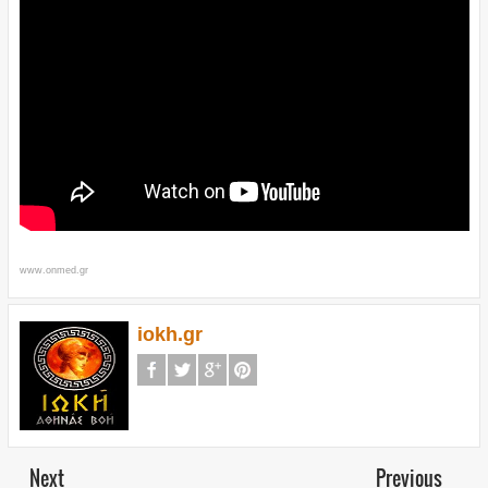
www.onmed.gr
iokh.gr
Next
Previous