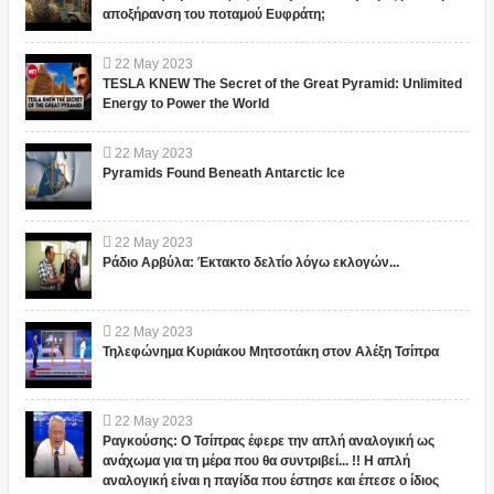
αποξήρανση του ποταμού Ευφράτη;
22
May
2023
TESLA KNEW The Secret of the Great Pyramid: Unlimited
Energy to Power the World
22
May
2023
Pyramids Found Beneath Antarctic Ice
22
May
2023
Ράδιο Αρβύλα: Έκτακτο δελτίο λόγω εκλογών...
22
May
2023
Τηλεφώνημα Κυριάκου Μητσοτάκη στον Αλέξη Τσίπρα
22
May
2023
Ραγκούσης: Ο Τσίπρας έφερε την απλή αναλογική ως
ανάχωμα για τη μέρα που θα συντριβεί... !! Η απλή
αναλογική είναι η παγίδα που έστησε και έπεσε ο ίδιος