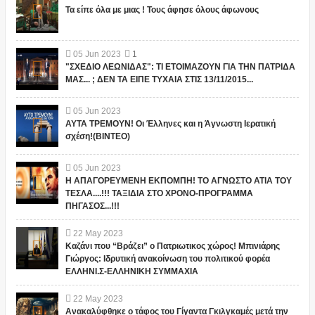
Τα είπε όλα με μιας ! Τους άφησε όλους άφωνους
05
Jun
2023
1
"ΣΧΕΔΙΟ ΛΕΩΝΙΔΑΣ": ΤΙ ΕΤΟΙΜΑΖΟΥΝ ΓΙΑ ΤΗΝ ΠΑΤΡΙΔΑ
ΜΑΣ... ; ΔΕΝ ΤΑ ΕΙΠΕ ΤΥΧΑΙΑ ΣΤΙΣ 13/11/2015...
05
Jun
2023
ΑΥΤΑ ΤΡΕΜΟΥΝ! Οι Έλληνες και η Άγνωστη Ιερατική
σχέση!(ΒΙΝΤΕΟ)
05
Jun
2023
Η ΑΠΑΓΟΡΕΥΜΕΝΗ ΕΚΠΟΜΠΗ! ΤΟ ΑΓΝΩΣΤΟ ΑΤΙΑ ΤΟΥ
ΤΕΣΛΑ....!!! ΤΑΞΙΔΙΑ ΣΤΟ ΧΡΟΝΟ-ΠΡΟΓΡΑΜΜΑ
ΠΗΓΑΣΟΣ...!!!
22
May
2023
Καζάνι που “Βράζει” ο Πατριωτικος χώρος! Μπινιάρης
Γιώργος: Ιδρυτική ανακοίνωση του πολιτικού φορέα
ΕΛΛΗΝΙ.Σ-ΕΛΛΗΝΙΚΗ ΣΥΜΜΑΧΙΑ
22
May
2023
Ανακαλύφθηκε ο τάφος του Γίγαντα Γκιλγκαμές μετά την