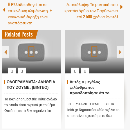
H Ελλάδα οδηγείται σε
Αποκάλυψη: Το μυστικό που
επικίνδυνη κλιμάκωση. Η
κρατάει όρθιο τον Παρθενώνα
κοινωνική έκρηξη είναι
επί 2.500 χρόνια (φωτό)
αναπόφευκτη
Related Posts
ΟΛΟΓΡΑΜΜΑΤΑ: ΑΛΗΘΕΙΑ
Αυτός ο μεγάλος
ΠΟΥ ΖΟΥΜΕ; (ΒΙΝΤΕΟ)
φιλάνθρωπος
προειδοποίησε ότι το
χειρότερο κύμα έρχεται
Το iokh.gr δημοσιεύει κάθε σχόλιο
τώρα με την μετάλλαξη
ΣΕ ΕΥΧΑΡΙΣΤΟΥΜΕ.... Bill Το
το οποίο είναι σχετικό με το θέμα.
όμικρον ....
iokh.gr δημοσιεύει κάθε σχόλιο το
Ωστόσο, αυτό δεν σημαίνει ότι ...
οποίο είναι σχετικό με το θέμ...