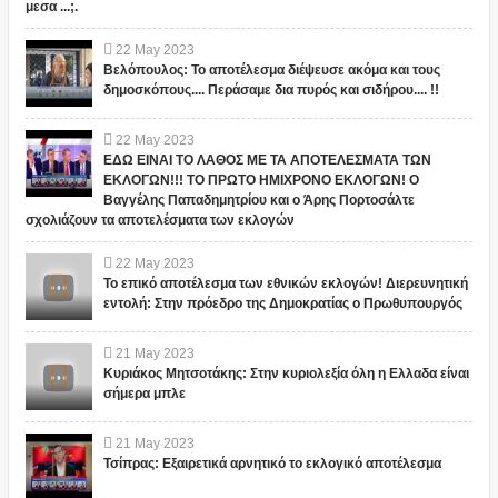
μεσα ...;.
22
May
2023
Βελόπουλος: Το αποτέλεσμα διέψευσε ακόμα και τους
δημοσκόπους.... Περάσαμε δια πυρός και σιδήρου.... !!
22
May
2023
ΕΔΩ ΕΙΝΑΙ ΤΟ ΛΑΘΟΣ ΜΕ ΤΑ ΑΠΟΤΕΛΕΣΜΑΤΑ ΤΩΝ
ΕΚΛΟΓΩΝ!!! ΤΟ ΠΡΩΤΟ ΗΜΙΧΡΟΝΟ ΕΚΛΟΓΩΝ! Ο
Βαγγέλης Παπαδημητρίου και ο Άρης Πορτοσάλτε
σχολιάζουν τα αποτελέσματα των εκλογών
22
May
2023
Το επικό αποτέλεσμα των εθνικών εκλογών! Διερευνητική
εντολή: Στην πρόεδρο της Δημοκρατίας ο Πρωθυπουργός
21
May
2023
Κυριάκος Μητσοτάκης: Στην κυριολεξία όλη η Ελλαδα είναι
σήμερα μπλε
21
May
2023
Τσίπρας: Εξαιρετικά αρνητικό το εκλογικό αποτέλεσμα