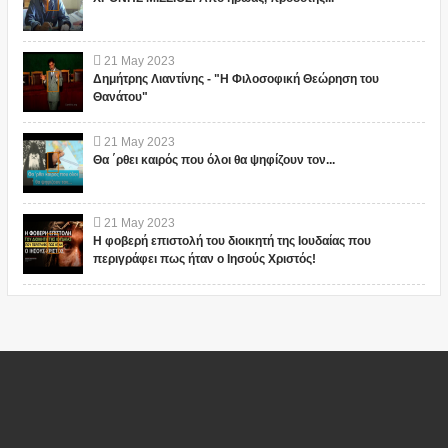
21
May
2023
Δημήτρης Λιαντίνης - "Η Φιλοσοφική Θεώρηση του
Θανάτου"
21
May
2023
Θα ΄ρθει καιρός που όλοι θα ψηφίζουν τον...
21
May
2023
Η φοβερή επιστολή του διοικητή της Ιουδαίας που
περιγράφει πως ήταν ο Ιησούς Χριστός!