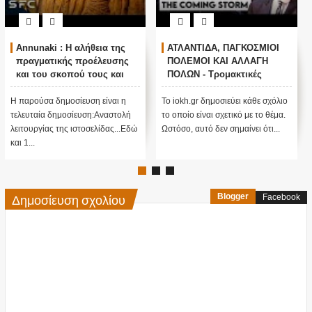
Annunaki : Η αλήθεια της
ΑΤΛΑΝΤΙΔΑ, ΠΑΓΚΟΣΜΙΟΙ
πραγματικής προέλευσης
ΠΟΛΕΜΟΙ ΚΑΙ ΑΛΛΑΓΗ
και του σκοπού τους και
ΠΟΛΩΝ - Τρομακτικές
αναστολή λειτουργίας μας
προβλέψεις του Edgar
....
Cayce (Video)
Η παρούσα δημοσίευση είναι η
Το iokh.gr δημοσιεύει κάθε σχόλιο
τελευταία δημοσίευση:Αναστολή
το οποίο είναι σχετικό με το θέμα.
λειτουργίας της ιστοσελίδας...Εδώ
Ωστόσο, αυτό δεν σημαίνει ότι...
και 1...
Δημοσίευση σχολίου
Blogger
Facebook