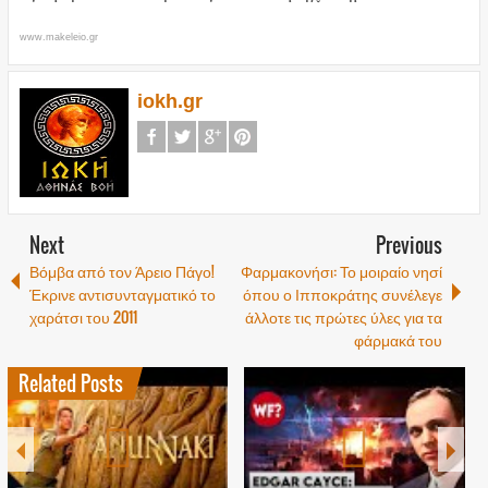
www.makeleio.gr
iokh.gr
Next
Previous
Βόμβα από τον Άρειο Πάγο!
Φαρμακονήσι: Το μοιραίο νησί
Έκρινε αντισυνταγματικό το
όπου ο Ιπποκράτης συνέλεγε
χαράτσι του 2011
άλλοτε τις πρώτες ύλες για τα
φάρμακά του
Related Posts