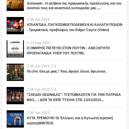
Annunaki : Η αλήθεια της πραγματικής προέλευσης και του
σκοπού τους και αναστολή λειτουργίας μας ....
08
Jun
2024
ΑΤΛΑΝΤΙΔΑ, ΠΑΓΚΟΣΜΙΟΙ ΠΟΛΕΜΟΙ ΚΑΙ ΑΛΛΑΓΗ ΠΟΛΩΝ
- Τρομακτικές προβλέψεις του Edgar Cayce (Video)
13
Aug
2023
Ο ΟΜΗΡΟΣ ΠΙΣΤΕΥΕΙ ΣΤΟΝ ΠΟΥΤΙΝ ; ΑΝΕΞΗΓΗΤΗ
ΠΡΟΠΑΓΑΝΔΑ ΥΠΕΡ ΤΟΥ ΠΟΥΤΙΝ;
05
Jun
2023
1
Τα είπε όλα με μιας ! Τους άφησε όλους άφωνους
05
Jun
2023
1
"ΣΧΕΔΙΟ ΛΕΩΝΙΔΑΣ": ΤΙ ΕΤΟΙΜΑΖΟΥΝ ΓΙΑ ΤΗΝ ΠΑΤΡΙΔΑ
ΜΑΣ... ; ΔΕΝ ΤΑ ΕΙΠΕ ΤΥΧΑΙΑ ΣΤΙΣ 13/11/2015...
05
Jun
2023
ΑΥΤΑ ΤΡΕΜΟΥΝ! Οι Έλληνες και η Άγνωστη Ιερατική
σχέση!(ΒΙΝΤΕΟ)