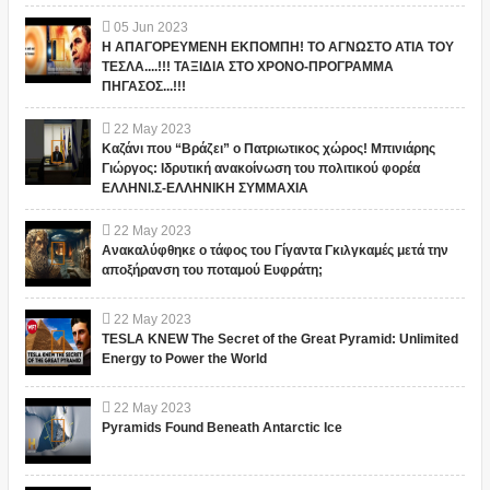
05
Jun
2023
Η ΑΠΑΓΟΡΕΥΜΕΝΗ ΕΚΠΟΜΠΗ! ΤΟ ΑΓΝΩΣΤΟ ΑΤΙΑ ΤΟΥ
ΤΕΣΛΑ....!!! ΤΑΞΙΔΙΑ ΣΤΟ ΧΡΟΝΟ-ΠΡΟΓΡΑΜΜΑ
ΠΗΓΑΣΟΣ...!!!
22
May
2023
Καζάνι που “Βράζει” ο Πατριωτικος χώρος! Μπινιάρης
Γιώργος: Ιδρυτική ανακοίνωση του πολιτικού φορέα
ΕΛΛΗΝΙ.Σ-ΕΛΛΗΝΙΚΗ ΣΥΜΜΑΧΙΑ
22
May
2023
Ανακαλύφθηκε ο τάφος του Γίγαντα Γκιλγκαμές μετά την
αποξήρανση του ποταμού Ευφράτη;
22
May
2023
TESLA KNEW The Secret of the Great Pyramid: Unlimited
Energy to Power the World
22
May
2023
Pyramids Found Beneath Antarctic Ice