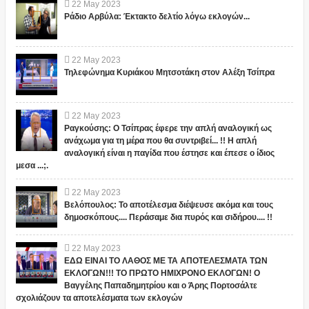
22
May
2023
Ράδιο Αρβύλα: Έκτακτο δελτίο λόγω εκλογών...
22
May
2023
Τηλεφώνημα Κυριάκου Μητσοτάκη στον Αλέξη Τσίπρα
22
May
2023
Ραγκούσης: Ο Τσίπρας έφερε την απλή αναλογική ως
ανάχωμα για τη μέρα που θα συντριβεί... !! Η απλή
αναλογική είναι η παγίδα που έστησε και έπεσε ο ίδιος
μεσα ...;.
22
May
2023
Βελόπουλος: Το αποτέλεσμα διέψευσε ακόμα και τους
δημοσκόπους.... Περάσαμε δια πυρός και σιδήρου.... !!
22
May
2023
ΕΔΩ ΕΙΝΑΙ ΤΟ ΛΑΘΟΣ ΜΕ ΤΑ ΑΠΟΤΕΛΕΣΜΑΤΑ ΤΩΝ
ΕΚΛΟΓΩΝ!!! ΤΟ ΠΡΩΤΟ ΗΜΙΧΡΟΝΟ ΕΚΛΟΓΩΝ! Ο
Βαγγέλης Παπαδημητρίου και ο Άρης Πορτοσάλτε
σχολιάζουν τα αποτελέσματα των εκλογών