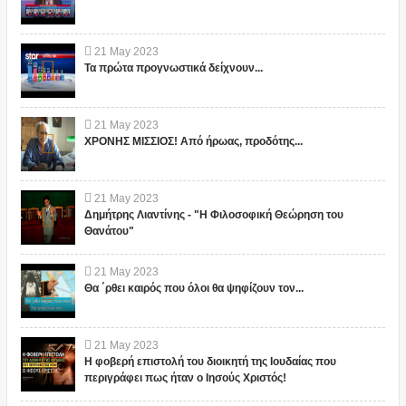
21
May
2023
Τα πρώτα προγνωστικά δείχνουν...
21
May
2023
ΧΡΟΝΗΣ ΜΙΣΣΙΟΣ! Από ήρωας, προδότης...
21
May
2023
Δημήτρης Λιαντίνης - "Η Φιλοσοφική Θεώρηση του
Θανάτου"
21
May
2023
Θα ΄ρθει καιρός που όλοι θα ψηφίζουν τον...
21
May
2023
Η φοβερή επιστολή του διοικητή της Ιουδαίας που
περιγράφει πως ήταν ο Ιησούς Χριστός!