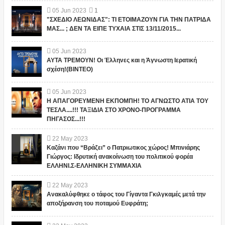
05
Jun
2023
1
"ΣΧΕΔΙΟ ΛΕΩΝΙΔΑΣ": ΤΙ ΕΤΟΙΜΑΖΟΥΝ ΓΙΑ ΤΗΝ ΠΑΤΡΙΔΑ
ΜΑΣ... ; ΔΕΝ ΤΑ ΕΙΠΕ ΤΥΧΑΙΑ ΣΤΙΣ 13/11/2015...
05
Jun
2023
ΑΥΤΑ ΤΡΕΜΟΥΝ! Οι Έλληνες και η Άγνωστη Ιερατική
σχέση!(ΒΙΝΤΕΟ)
05
Jun
2023
Η ΑΠΑΓΟΡΕΥΜΕΝΗ ΕΚΠΟΜΠΗ! ΤΟ ΑΓΝΩΣΤΟ ΑΤΙΑ ΤΟΥ
ΤΕΣΛΑ....!!! ΤΑΞΙΔΙΑ ΣΤΟ ΧΡΟΝΟ-ΠΡΟΓΡΑΜΜΑ
ΠΗΓΑΣΟΣ...!!!
22
May
2023
Καζάνι που “Βράζει” ο Πατριωτικος χώρος! Μπινιάρης
Γιώργος: Ιδρυτική ανακοίνωση του πολιτικού φορέα
ΕΛΛΗΝΙ.Σ-ΕΛΛΗΝΙΚΗ ΣΥΜΜΑΧΙΑ
22
May
2023
Ανακαλύφθηκε ο τάφος του Γίγαντα Γκιλγκαμές μετά την
αποξήρανση του ποταμού Ευφράτη;