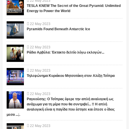
22
May
2023
TESLA KNEW The Secret of the Great Pyramid: Unlimited
Energy to Power the World
22
May
2023
Pyramids Found Beneath Antarctic Ice
22
May
2023
Ράδιο Αρβύλα: Έκτακτο δελτίο λόγω εκλογών...
22
May
2023
Τηλεφώνημα Κυριάκου Μητσοτάκη στον Αλέξη Τσίπρα
22
May
2023
Ραγκούσης: Ο Τσίπρας έφερε την απλή αναλογική ως
ανάχωμα για τη μέρα που θα συντριβεί... !! Η απλή
αναλογική είναι η παγίδα που έστησε και έπεσε ο ίδιος
μεσα ...;.
22
May
2023