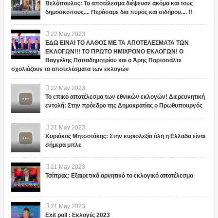
Βελόπουλος: Το αποτέλεσμα διέψευσε ακόμα και τους
δημοσκόπους.... Περάσαμε δια πυρός και σιδήρου.... !!
22
May
2023
ΕΔΩ ΕΙΝΑΙ ΤΟ ΛΑΘΟΣ ΜΕ ΤΑ ΑΠΟΤΕΛΕΣΜΑΤΑ ΤΩΝ
ΕΚΛΟΓΩΝ!!! ΤΟ ΠΡΩΤΟ ΗΜΙΧΡΟΝΟ ΕΚΛΟΓΩΝ! Ο
Βαγγέλης Παπαδημητρίου και ο Άρης Πορτοσάλτε
σχολιάζουν τα αποτελέσματα των εκλογών
22
May
2023
Το επικό αποτέλεσμα των εθνικών εκλογών! Διερευνητική
εντολή: Στην πρόεδρο της Δημοκρατίας ο Πρωθυπουργός
21
May
2023
Κυριάκος Μητσοτάκης: Στην κυριολεξία όλη η Ελλαδα είναι
σήμερα μπλε
21
May
2023
Τσίπρας: Εξαιρετικά αρνητικό το εκλογικό αποτέλεσμα
21
May
2023
Exit poll : Εκλογές 2023