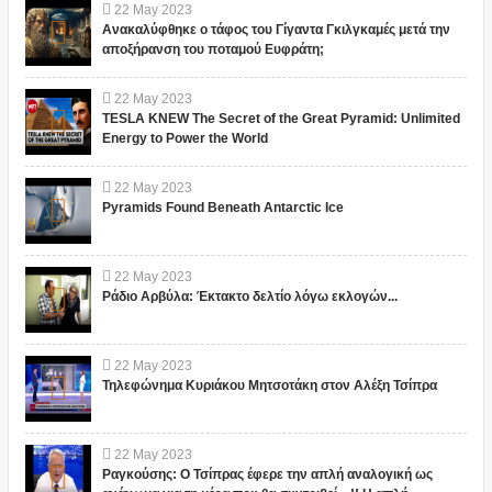
22
May
2023
Ανακαλύφθηκε ο τάφος του Γίγαντα Γκιλγκαμές μετά την
αποξήρανση του ποταμού Ευφράτη;
22
May
2023
TESLA KNEW The Secret of the Great Pyramid: Unlimited
Energy to Power the World
22
May
2023
Pyramids Found Beneath Antarctic Ice
22
May
2023
Ράδιο Αρβύλα: Έκτακτο δελτίο λόγω εκλογών...
22
May
2023
Τηλεφώνημα Κυριάκου Μητσοτάκη στον Αλέξη Τσίπρα
22
May
2023
Ραγκούσης: Ο Τσίπρας έφερε την απλή αναλογική ως