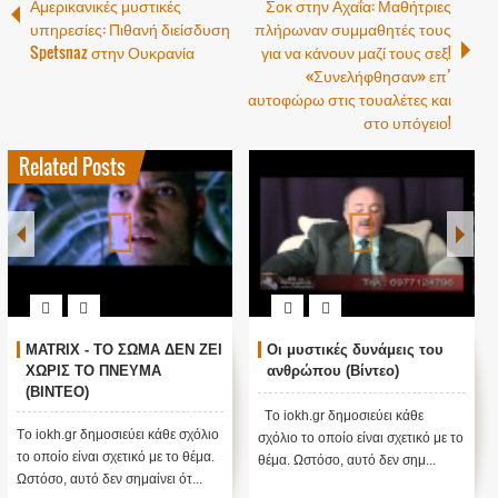
Αμερικανικές μυστικές
Σοκ στην Αχαΐα: Μαθήτριες
υπηρεσίες: Πιθανή διείσδυση
πλήρωναν συμμαθητές τους
Spetsnaz στην Ουκρανία
για να κάνουν μαζί τους σεξ!
«Συνελήφθησαν» επ’
αυτοφώρω στις τουαλέτες και
στο υπόγειο!
Related Posts
MATRIX - ΤΟ ΣΩΜΑ ΔΕΝ ΖΕΙ
Οι μυστικές δυνάμεις του
ΧΩΡΙΣ ΤΟ ΠΝΕΥΜΑ
ανθρώπου (Βίντεο)
(ΒΙΝΤΕΟ)
Tο iokh.gr δημοσιεύει κάθε
Tο iokh.gr δημοσιεύει κάθε σχόλιο
σχόλιο το οποίο είναι σχετικό με το
το οποίο είναι σχετικό με το θέμα.
θέμα. Ωστόσο, αυτό δεν σημ...
Ωστόσο, αυτό δεν σημαίνει ότ...