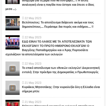
ανάχωμα για τη μέρα που θα συντριβεί... !! Η απλή
αναλογική είναι η παγίδα που έστησε και έπεσε ο ίδιος
μεσα ...;.
22
May
2023
Βελόπουλος: Το αποτέλεσμα διέψευσε ακόμα και τους
δημοσκόπους.... Περάσαμε δια πυρός και σιδήρου.... !!
22
May
2023
ΕΔΩ ΕΙΝΑΙ ΤΟ ΛΑΘΟΣ ΜΕ ΤΑ ΑΠΟΤΕΛΕΣΜΑΤΑ ΤΩΝ
ΕΚΛΟΓΩΝ!!! ΤΟ ΠΡΩΤΟ ΗΜΙΧΡΟΝΟ ΕΚΛΟΓΩΝ! Ο
Βαγγέλης Παπαδημητρίου και ο Άρης Πορτοσάλτε
σχολιάζουν τα αποτελέσματα των εκλογών
22
May
2023
Το επικό αποτέλεσμα των εθνικών εκλογών! Διερευνητική
εντολή: Στην πρόεδρο της Δημοκρατίας ο Πρωθυπουργός
21
May
2023
Κυριάκος Μητσοτάκης: Στην κυριολεξία όλη η Ελλαδα είναι
σήμερα μπλε
21
May
2023