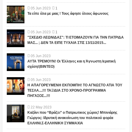
05
Jun
2023
1
Τα είπε όλα με μιας ! Τους άφησε όλους άφωνους
05
Jun
2023
1
"ΣΧΕΔΙΟ ΛΕΩΝΙΔΑΣ": ΤΙ ΕΤΟΙΜΑΖΟΥΝ ΓΙΑ ΤΗΝ ΠΑΤΡΙΔΑ
ΜΑΣ... ; ΔΕΝ ΤΑ ΕΙΠΕ ΤΥΧΑΙΑ ΣΤΙΣ 13/11/2015...
05
Jun
2023
ΑΥΤΑ ΤΡΕΜΟΥΝ! Οι Έλληνες και η Άγνωστη Ιερατική
σχέση!(ΒΙΝΤΕΟ)
05
Jun
2023
Η ΑΠΑΓΟΡΕΥΜΕΝΗ ΕΚΠΟΜΠΗ! ΤΟ ΑΓΝΩΣΤΟ ΑΤΙΑ ΤΟΥ
ΤΕΣΛΑ....!!! ΤΑΞΙΔΙΑ ΣΤΟ ΧΡΟΝΟ-ΠΡΟΓΡΑΜΜΑ
ΠΗΓΑΣΟΣ...!!!
22
May
2023
Καζάνι που “Βράζει” ο Πατριωτικος χώρος! Μπινιάρης
Γιώργος: Ιδρυτική ανακοίνωση του πολιτικού φορέα
ΕΛΛΗΝΙ.Σ-ΕΛΛΗΝΙΚΗ ΣΥΜΜΑΧΙΑ