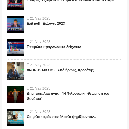
Τσίπρας: Εξαιρετικά αρνητικό το εκλογικό αποτέλεσμα
21
May
2023
Exit poll : Εκλογές 2023
21
May
2023
Τα πρώτα προγνωστικά δείχνουν...
21
May
2023
ΧΡΟΝΗΣ ΜΙΣΣΙΟΣ! Από ήρωας, προδότης...
21
May
2023
Δημήτρης Λιαντίνης - "Η Φιλοσοφική Θεώρηση του
Θανάτου"
21
May
2023
Θα ΄ρθει καιρός που όλοι θα ψηφίζουν τον...