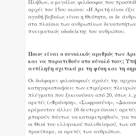
Πλήθων, ο μεγάλος φιλόσοφος που προσπάθ
αρχές του 15
ου
αιώνα: «Η Αρετή είναι έξις
αγαθή βεβαίως είναι η Θεότητα, οι δε άνθ
στα πλαίσια των ανθρωπίνων δυνατοτήτων»
πνευματικός οδοδείκτης του ανθρώπου.
Ποιος είναι ο συνολικός αριθμός των Αρ
και να παρατεθούν στο σύνολό τους; Υπ
αντίληψη σχετικά με τη φύση και τη σημ
Οι διάφορες φιλοσοφικές σχολές της αρχα
κατηγοριοποιήσεις των επιμέρους πλευρών
πλέγματα που ξεκινούσαν από 20, όπως λ.χ
αρετές («Φρόνηση», «Σωφροσύνη», «Δικαιοσ
κρέμονταν άλλες 16 δευτερεύουσες αρετές.
μπορούν πάντως να καταμετρηθούν, για το
οι Θεοί του ελληνικού πολυθεϊσμού, των ο
προείπαμε, οι αρετές των ανθρώπων.