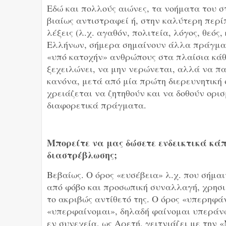
Εδώ και πολλούς αιώνες, τα νοήματα του 
βιαίως αντιστραφεί ή, στην καλύτερη περί
λέξεις (λ.χ. αγαθόν, πολιτεία, λόγος, θεός,
Ελλήνων, σήμερα σημαίνουν άλλα πράγματ
«υπό κατοχήν» ανθρώπους στα πλαίσια κάθ
ξεχειλώνει, να μην νερώνεται, αλλά να π
κανόνα, μετά από μία πρώτη διερευνητική 
χρειάζεται να ζητηθούν και να δοθούν ορι
διαφορετικά πράγματα.
Μπορείτε να μας δώσετε ενδεικτικά κά
διαστρέβλωσης;
Βεβαίως. Ο όρος «ευσέβεια» λ.χ. που σήμα
από φόβο και προσωπική συναλλαγή, χρησι
το ακριβώς αντίθετό της. Ο όρος «υπερηφάν
«υπερφαίνομαι», δηλαδή φαίνομαι υπεράν
εν συνεχεία, ως Αρετή, γειτνιάζει με την