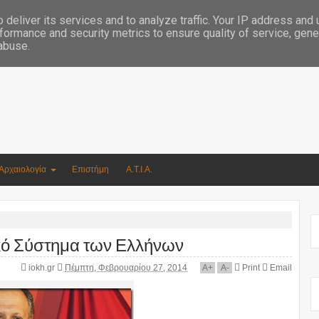
Συγγραφέας Νικόλαος Αργυρίου
deliver its services and to analyze traffic. Your IP address and
formance and security metrics to ensure quality of service, gen
 abuse.
Αρχαιολογία
Επιστήμη
Α.Τ.Ι.Α.
ακό Σύστημα των Ελλήνων
iokh.gr
Πέμπτη, Φεβρουαρίου 27, 2014
A
+
A
-
Print
Email