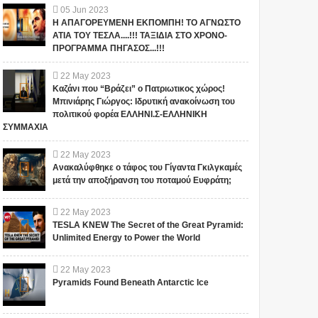
05
Jun
2023
Η ΑΠΑΓΟΡΕΥΜΕΝΗ ΕΚΠΟΜΠΗ! ΤΟ ΑΓΝΩΣΤΟ
ΑΤΙΑ ΤΟΥ ΤΕΣΛΑ....!!! ΤΑΞΙΔΙΑ ΣΤΟ ΧΡΟΝΟ-
ΠΡΟΓΡΑΜΜΑ ΠΗΓΑΣΟΣ...!!!
22
May
2023
Καζάνι που “Βράζει” ο Πατριωτικος χώρος!
Μπινιάρης Γιώργος: Ιδρυτική ανακοίνωση του
πολιτικού φορέα ΕΛΛΗΝΙ.Σ-ΕΛΛΗΝΙΚΗ
ΣΥΜΜΑΧΙΑ
22
May
2023
Ανακαλύφθηκε ο τάφος του Γίγαντα Γκιλγκαμές
μετά την αποξήρανση του ποταμού Ευφράτη;
22
May
2023
TESLA KNEW The Secret of the Great Pyramid:
Unlimited Energy to Power the World
22
May
2023
Pyramids Found Beneath Antarctic Ice