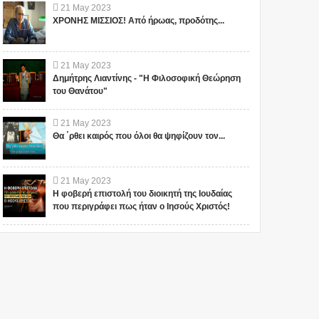
21
May
2023
ΧΡΟΝΗΣ ΜΙΣΣΙΟΣ! Από ήρωας, προδότης...
21
May
2023
Δημήτρης Λιαντίνης - "Η Φιλοσοφική Θεώρηση
του Θανάτου"
21
May
2023
Θα ΄ρθει καιρός που όλοι θα ψηφίζουν τον...
21
May
2023
Η φοβερή επιστολή του διοικητή της Ιουδαίας
που περιγράφει πως ήταν ο Ιησούς Χριστός!