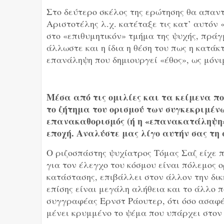
Στο δεύτερο σκέλος της ερώτησης θα απαντ
Αριστοτέλης λ.χ. κατέταξε τις κατ’ αυτόν 
στο «επιθυμητικόν» τμήμα της ψυχής, πρά
άλλωστε και η ίδια η θέση του πως η κατάκ
επανάληψη που δημιουργεί «έθος», ως μόνι
Μέσα από τις ομιλίες και τα κείμενα πο
το ζήτημα του ορισμού των συγκεκριμένω
επανακαθορισμός (ή η «επανακατάληψη»,
εποχή. Αναλύστε μας λίγο αυτήν σας τη 
Ο ριζοσπάστης ψυχίατρος Τόμας Σαζ είχε π
για τον έλεγχο του κόσμου είναι πόλεμος ο
κατάστασης, επιβάλλει στον άλλον την δι
επίσης είναι μεγάλη αλήθεια και το άλλο π
συγγραφέας Ερνστ Ράουτερ, ότι όσο ασαφέ
μένει κρυμμένο το ψέμα που υπάρχει στον 