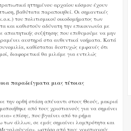
στρατιωτικά ηττημένου αρχαίου κόσμου έχουν
πτωση, βαθύτατα παραποιηθεί. Οι σημαντικές
 κ.ο.κ.) του πολιτισμικού οικοδομήματος των
α και καθιστούν αδύνατη την επικοινωνία με
ε απαιτητικής συζήτησης που επιθυμούμε να μην
αραμένει αυστηρά στα αυθεντικά νοήματα. Κατά
συνομιλία, καθίσταται δυστυχώς εμφανές ότι
σμοί, διαφορετικά θα μιλάμε για εντελώς
ποια παραδείγματα μιας τέτοιας
ινε την ορθή στάση απέναντι στους Θεούς, μακριά
μοποιήθηκε από τους χριστιανούς για να σημάνει
εια» επίσης, που βγαίνει από το ρήμα
ω των άλλων, σε εμάς σημαίνει λαμπρότητα και
 «Μεγαλοψυχία», ωστόσο από τους χριστιανούς