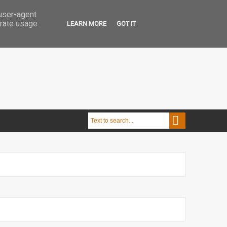
 user-agent
erate usage
LEARN MORE
GOT IT