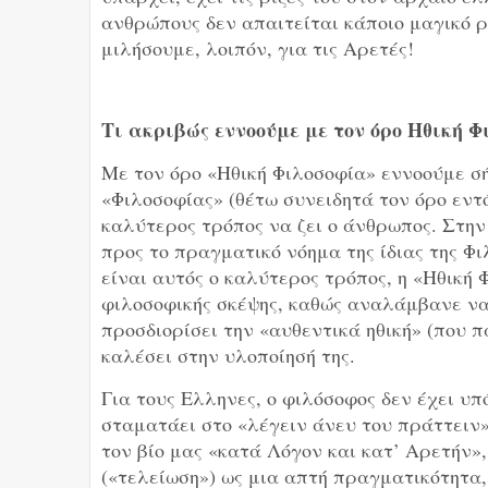
ανθρώπους δεν απαιτείται κάποιο μαγικό ρ
μιλήσουμε, λοιπόν, για τις Αρετές!
Τι ακριβώς εννοούμε με τον όρο Ηθική Φ
Με τον όρο «Ηθική Φιλοσοφία» εννοούμε σή
«Φιλοσοφίας» (θέτω συνειδητά τον όρο εντό
καλύτερος τρόπος να ζει ο άνθρωπος. Στην
προς το πραγματικό νόημα της ίδιας της Φι
είναι αυτός ο καλύτερος τρόπος, η «Ηθική
φιλοσοφικής σκέψης, καθώς αναλάμβανε να
προσδιορίσει την «αυθεντικά ηθική» (που πά
καλέσει στην υλοποίησή της.
Για τους Ελληνες, ο φιλόσοφος δεν έχει υ
σταματάει στο «λέγειν άνευ του πράττειν»
τον βίο μας «κατά Λόγον και κατ’ Αρετήν»
(«τελείωση») ως μια απτή πραγματικότητα,