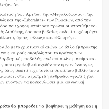
λαζονεία.
ατάσταση των Αρετών της «Μεγαλοδωρίας», της
ς και της «Liberalitas» των Ρωμαίων, από την
όρο που χρησιμοποίησαν πρώτοι οι υποτιθέμενοι
ς Διαθήκης, όρο που βεβαίως ουδεμία σχέση έχει
μάλιστα, όρους «Ελεος» και «Ελεητύς».
ον 3ο μεταχριστιανικό αιώνα ως όπλο έμπρακτης
τους καιρούς ακριβώς που το κράτος των
βαρβαρικές εισβολές, ενώ επί αιώνες, ακόμα και
ους που εργολαβικά σχεδόν την οργανώνουν, ως
, όπως σωστά είχε τονίσει σε κάποιο βιβλίο του ο
αιριάζει στον αξιοπρεπή άνθρωπο: «γιατί ζητεί
ων ενόντων να κουκουλώσει μια κοινωνική
ρόπο θα μπορούσε να βοηθήσει η μάθηση και η