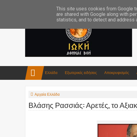
Επικοινωνία:info4iokh@gmail.com
Κατασκευές
Ποίηση
This site uses cookies from Google to 
are shared with Google along with per
statistics, and to detect and address
Ελλάδα
Εξωτερικές ειδήσεις
Αποκρυφισμός
Αρχαία Ελλάδα
Βλάσης Ρασσιάς: Αρετές, το Αξι