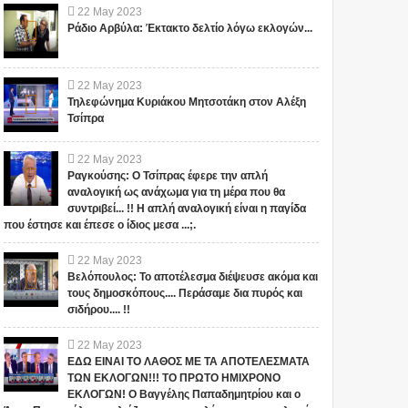
22
May
2023
Ράδιο Αρβύλα: Έκτακτο δελτίο λόγω εκλογών...
22
May
2023
Τηλεφώνημα Κυριάκου Μητσοτάκη στον Αλέξη
Τσίπρα
22
May
2023
Ραγκούσης: Ο Τσίπρας έφερε την απλή
αναλογική ως ανάχωμα για τη μέρα που θα
συντριβεί... !! Η απλή αναλογική είναι η παγίδα
που έστησε και έπεσε ο ίδιος μεσα ...;.
22
May
2023
Βελόπουλος: Το αποτέλεσμα διέψευσε ακόμα και
τους δημοσκόπους.... Περάσαμε δια πυρός και
σιδήρου.... !!
22
May
2023
ΕΔΩ ΕΙΝΑΙ ΤΟ ΛΑΘΟΣ ΜΕ ΤΑ ΑΠΟΤΕΛΕΣΜΑΤΑ
ΤΩΝ ΕΚΛΟΓΩΝ!!! ΤΟ ΠΡΩΤΟ ΗΜΙΧΡΟΝΟ
ΕΚΛΟΓΩΝ! Ο Βαγγέλης Παπαδημητρίου και ο