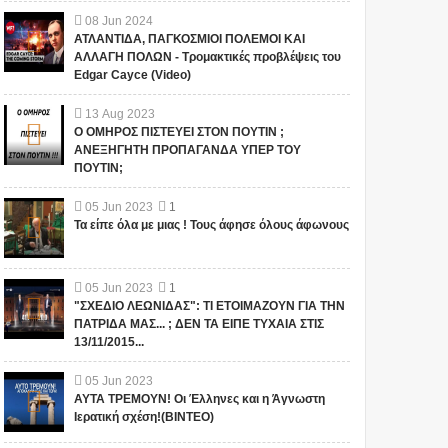
08
Jun
2024
ΑΤΛΑΝΤΙΔΑ, ΠΑΓΚΟΣΜΙΟΙ ΠΟΛΕΜΟΙ ΚΑΙ
ΑΛΛΑΓΗ ΠΟΛΩΝ - Τρομακτικές προβλέψεις του
Edgar Cayce (Video)
13
Aug
2023
Ο ΟΜΗΡΟΣ ΠΙΣΤΕΥΕΙ ΣΤΟΝ ΠΟΥΤΙΝ ;
ΑΝΕΞΗΓΗΤΗ ΠΡΟΠΑΓΑΝΔΑ ΥΠΕΡ ΤΟΥ
ΠΟΥΤΙΝ;
05
Jun
2023
1
Τα είπε όλα με μιας ! Τους άφησε όλους άφωνους
05
Jun
2023
1
"ΣΧΕΔΙΟ ΛΕΩΝΙΔΑΣ": ΤΙ ΕΤΟΙΜΑΖΟΥΝ ΓΙΑ ΤΗΝ
ΠΑΤΡΙΔΑ ΜΑΣ... ; ΔΕΝ ΤΑ ΕΙΠΕ ΤΥΧΑΙΑ ΣΤΙΣ
13/11/2015...
05
Jun
2023
ΑΥΤΑ ΤΡΕΜΟΥΝ! Οι Έλληνες και η Άγνωστη
Ιερατική σχέση!(ΒΙΝΤΕΟ)