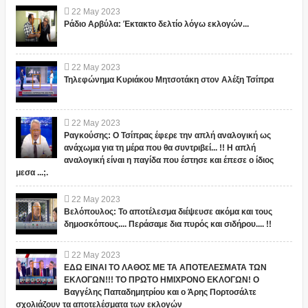
22
May
2023
Ράδιο Αρβύλα: Έκτακτο δελτίο λόγω εκλογών...
22
May
2023
Τηλεφώνημα Κυριάκου Μητσοτάκη στον Αλέξη Τσίπρα
22
May
2023
Ραγκούσης: Ο Τσίπρας έφερε την απλή αναλογική ως
ανάχωμα για τη μέρα που θα συντριβεί... !! Η απλή
αναλογική είναι η παγίδα που έστησε και έπεσε ο ίδιος
μεσα ...;.
22
May
2023
Βελόπουλος: Το αποτέλεσμα διέψευσε ακόμα και τους
δημοσκόπους.... Περάσαμε δια πυρός και σιδήρου.... !!
22
May
2023
ΕΔΩ ΕΙΝΑΙ ΤΟ ΛΑΘΟΣ ΜΕ ΤΑ ΑΠΟΤΕΛΕΣΜΑΤΑ ΤΩΝ
ΕΚΛΟΓΩΝ!!! ΤΟ ΠΡΩΤΟ ΗΜΙΧΡΟΝΟ ΕΚΛΟΓΩΝ! Ο
Βαγγέλης Παπαδημητρίου και ο Άρης Πορτοσάλτε
σχολιάζουν τα αποτελέσματα των εκλογών