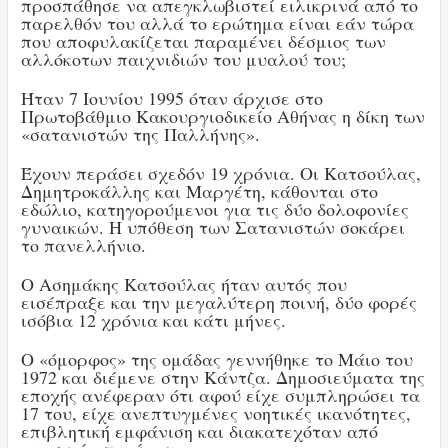
προσπάθησε να απεγκλωβιστεί ειλικρινά από το
παρελθόν του αλλά το ερώτημα είναι εάν τώρα
που αποφυλακίζεται παραμένει δέσμιος των
αλλόκοτων παιχνιδιών του μυαλού του;
Ήταν 7 Ιουνίου 1995 όταν άρχισε στο
Πρωτοβάθμιο Κακουργιοδικείο Αθήνας η δίκη των
«σατανιστών της Παλλήνης».
Έχουν περάσει σχεδόν 19 χρόνια. Οι Κατσούλας,
Δημητροκάλλης και Μαργέτη, κάθονται στο
εδώλιο, κατηγορούμενοι για τις δύο δολοφονίες
γυναικών. Η υπόθεση των Σατανιστών σοκάρει
το πανελλήνιο.
Ο Ασημάκης Κατσούλας ήταν αυτός που
εισέπραξε και την μεγαλύτερη ποινή, δύο φορές
ισόβια 12 χρόνια και κάτι μήνες.
Ο «όμορφος» της ομάδας γεννήθηκε το Μάιο του
1972 και διέμενε στην Κάντζα. Δημοσιεύματα της
εποχής ανέφεραν ότι αφού είχε συμπληρώσει τα
17 του, είχε ανεπτυγμένες νοητικές ικανότητες,
επιβλητική εμφάνιση και διακατεχόταν από