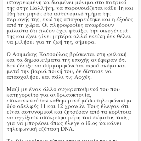
υποχρεωμένη να διαμένει μόνιμα στο πατρικό
της στην Παλλήνη, να παρουσιάζεται κάθε 1η και
16η του μηνός στο αστυνομικό τμήμα της
περιοχής της, ενώ της απαγορεύτηκε και η έξοδος
από τη χώρα. Οι πληροφορίες αναφέρουν
μάλιστα ότι πλέον έχει φτιάξει την οικογένειά
της και έχει γίνει μητέρα αλλά εκείνη δεν θέλει
να μιλήσει για τη ζωή της, σήμερα.
Ο Ασημάκης Κατσούλας βρίσκεται στη φυλακή
και τα δημοσιεύματα της εποχής ανέφεραν ότι
δεν έδειξε να συμμορφώνεται αφού ακόμα και
μετά την βαριά ποινή του, δε δίστασε να
απασχολήσει και πάλι τις Αρχές.
Μαζί με έναν άλλο συγκρατούμενό του που
κατηγορείτο για ανθρωποκτονία,
επικοινωνούσαν καθημερινά μέσω τηλεφώνου με
δύο αδελφές 11 και 12 χρονών. Τους έλεγαν ότι
είναι αστυνομικοί και ζητούσαν από τα κορίτσια
να αγγίξουν απόκρυφα μέρη του σώματος τους,
για να μπορέσει όπως έλεγε ο ίδιος να κάνει
τηλεφωνική εξέταση DNA.
Τα δύο κορίτσια είπαν στους γονείς τους τι