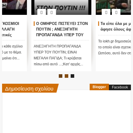
Ο ΟΜΗΡΟΣ ΠΙΣΤΕΥΕΙ ΣΤΟΝ
Τα είπε όλα με μιας ! Τους
ΠΟΥΤΙΝ ; ΑΝΕΞΗΓΗΤΗ
άφησε όλους άφωνους
ΠΡΟΠΑΓΑΝΔΑ ΥΠΕΡ ΤΟΥ
ΠΟΥΤΙΝ;
Το iokh.gr δημοσιεύει κάθε σχόλιο
ΑΝΕΞΗΓΗΤΗ ΠΡΟΠΑΓΑΝΔΑ
το οποίο είναι σχετικό με το θέμα.
ΥΠΕΡ ΤΟΥ ΠΟΥΤΙΝ; ΕΙΝΑΙ
Ωστόσο, αυτό δεν σημαίνει ότι...
ΜΕΓΑΛΗ ΠΑΓΙΔΑ; Τι κρύβεται
πίσω από αυτό ....;Κατ' αρχάς...
Δημοσίευση σχολίου
Blogger
Facebook