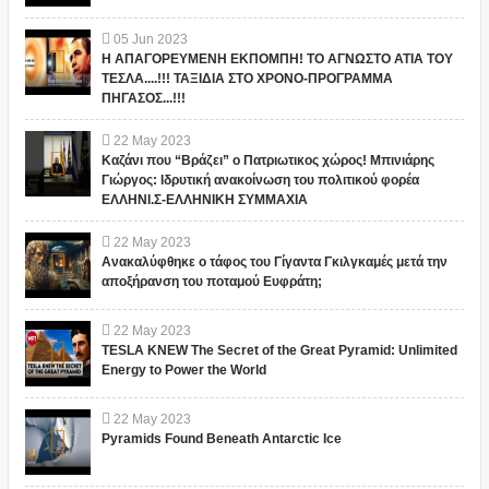
05
Jun
2023
Η ΑΠΑΓΟΡΕΥΜΕΝΗ ΕΚΠΟΜΠΗ! ΤΟ ΑΓΝΩΣΤΟ ΑΤΙΑ ΤΟΥ
ΤΕΣΛΑ....!!! ΤΑΞΙΔΙΑ ΣΤΟ ΧΡΟΝΟ-ΠΡΟΓΡΑΜΜΑ
ΠΗΓΑΣΟΣ...!!!
22
May
2023
Καζάνι που “Βράζει” ο Πατριωτικος χώρος! Μπινιάρης
Γιώργος: Ιδρυτική ανακοίνωση του πολιτικού φορέα
ΕΛΛΗΝΙ.Σ-ΕΛΛΗΝΙΚΗ ΣΥΜΜΑΧΙΑ
22
May
2023
Ανακαλύφθηκε ο τάφος του Γίγαντα Γκιλγκαμές μετά την
αποξήρανση του ποταμού Ευφράτη;
22
May
2023
TESLA KNEW The Secret of the Great Pyramid: Unlimited
Energy to Power the World
22
May
2023
Pyramids Found Beneath Antarctic Ice