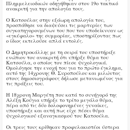
Πλημμελειοδικών οδηγήθηκαν στον 19ο τακτικό
ανακριτή για την απολογία τους.
Ο Κατσούλας στην εξάωρη απολογία του,
προσπάθησε να διαψεύσει τις μαρτυρίες των
συγκατηγορουμένων του που τον υποδείκνυαν ως
«εγκέφαλο» της συμμορίας, υποστηρίζοντας πως
ο ίδιος εκτελούσε απλά εντολές.
Ο Δημητροκάλλης με τη σειρά του υποστήριξε
ενώπιον του ανακριτή ότι υπήρξε θύμα του
Κατσούλα, ο οποίος τον πίεσε ψυχολογικά.
Ομολόγησε την ενοχή του για το πρώτο έγκλημα,
αυτό της 14χρονης Θ. Συροπούλου και μιλώντας
στους δημοσιογράφους δήλωσε μετανιωμένος για
τις πράξεις του.
Η 18χρονη Μαργέτη που κατά το συνήγορό της
Αλέξη Κούγια υπήρξε το τρίτο μεγάλο θύμα,
πέρα από τις δύο δολοφονημένες γυναίκες,
υποστήριξε και αυτή πως είχε πέσει θύμα
ψυχολογικού εξαναγκασμού του Κατσούλα.
Οι τρεις τους κρίθηκαν προφυλακιστέοι ύστερα