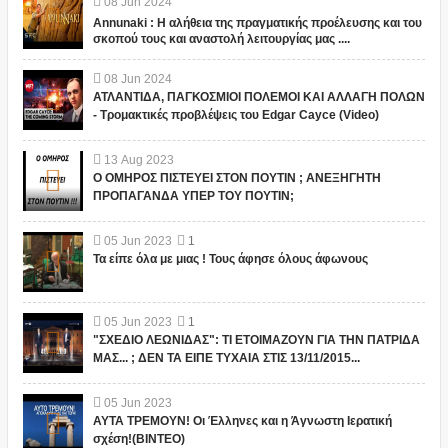
08
Jun
2024
Annunaki : Η αλήθεια της πραγματικής προέλευσης και του
σκοπού τους και αναστολή λειτουργίας μας ....
08
Jun
2024
ΑΤΛΑΝΤΙΔΑ, ΠΑΓΚΟΣΜΙΟΙ ΠΟΛΕΜΟΙ ΚΑΙ ΑΛΛΑΓΗ ΠΟΛΩΝ
- Τρομακτικές προβλέψεις του Edgar Cayce (Video)
13
Aug
2023
Ο ΟΜΗΡΟΣ ΠΙΣΤΕΥΕΙ ΣΤΟΝ ΠΟΥΤΙΝ ; ΑΝΕΞΗΓΗΤΗ
ΠΡΟΠΑΓΑΝΔΑ ΥΠΕΡ ΤΟΥ ΠΟΥΤΙΝ;
05
Jun
2023
1
Τα είπε όλα με μιας ! Τους άφησε όλους άφωνους
05
Jun
2023
1
"ΣΧΕΔΙΟ ΛΕΩΝΙΔΑΣ": ΤΙ ΕΤΟΙΜΑΖΟΥΝ ΓΙΑ ΤΗΝ ΠΑΤΡΙΔΑ
ΜΑΣ... ; ΔΕΝ ΤΑ ΕΙΠΕ ΤΥΧΑΙΑ ΣΤΙΣ 13/11/2015...
05
Jun
2023
ΑΥΤΑ ΤΡΕΜΟΥΝ! Οι Έλληνες και η Άγνωστη Ιερατική
σχέση!(ΒΙΝΤΕΟ)