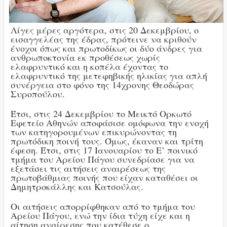
Λίγες μέρες αργότερα, στις 20 Δεκεμβρίου, ο
εισαγγελέας της έδρας, πρότεινε να κριθούν
ένοχοι όπως και πρωτοδίκως οι δύο άνδρες για
ανθρωποκτονία εκ προθέσεως χωρίς
ελαφρυντικό και η κοπέλα έχοντας το
ελαφρυντικό της μετεφηβικής ηλικίας για απλή
συνέργεια στο φόνο της 14χρονης Θεοδώρας
Συροπούλου.
Έτσι, στις 24 Δεκεμβρίου το Μεικτό Ορκωτό
Εφετείο Αθηνών αποφάσισε ομόφωνα την ενοχή
των κατηγορουμένων επικυρώνοντας τη
πρωτόδικη ποινή τους. Όμως, έκαναν και τρίτη
έφεση. Έτσι, στις 17 Ιανουαρίου το Ε’ ποινικό
τμήμα του Αρείου Πάγου συνεδρίασε για να
εξετάσει τις αιτήσεις αναιρέσεως της
πρωτοβάθμιας ποινής που είχαν καταθέσει οι
Δημητροκάλλης και Κατσούλας.
Οι αιτήσεις απορρίφθηκαν από το τμήμα του
Αρείου Πάγου, ενώ την ίδια τύχη είχε και η
αίτηση αναίρεσης που κατέθεσε ο