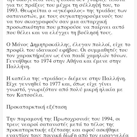
για τις πράξεις του μέχρι τη σύλληψή του, το
1993. Θεωρείται ο «εγκέφαλος» της τριάδας των
σατανιστών, με τους συγκατηγορούμενούς του
να τον σκιαγραφούν σαν μια αυταρχική
προσωπικότητα που μπορούσε να παίρνει αυτό
που θέλει και να ελέγχει τη βούλησή τους.
Ο Μάνος Δημητροκάλλης, έλεγαν πολλοί, είχε το
προφίλ του ιδανικού εφήβου. Οι συμμαθητές του
τον χαρακτήριζαν ως ένα παιδί χαμηλών τόνων.
Γεννήθηκε το 1974 στην Αθήνα και έμενε στην
Παλλήνη.
Η κοπέλα της «τριάδας» διέμενε στην Παλλήνη.
Είχε γεννηθεί το 1977 και, όπως είχε γίνει
γνωστό, γνωριζόταν από πολύ μικρή ηλικία με
τον Κατσούλα.
Προκαταρκτική εξέταση
Την παραμονή της Πρωτοχρονιάς του 1994, οι
τρεις νεαροί σατανιστές μετά το τέλος της
προκαταρκτικής εξέτασης και αφού ασκήθηκε
εναντίον τους ποινική δίωξη από τον εισαγγελέα