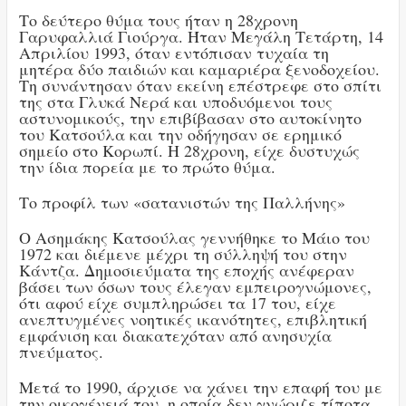
Το δεύτερο θύμα τους ήταν η 28χρονη
Γαρυφαλλιά Γιούργα. Ήταν Μεγάλη Τετάρτη, 14
Απριλίου 1993, όταν εντόπισαν τυχαία τη
μητέρα δύο παιδιών και καμαριέρα ξενοδοχείου.
Τη συνάντησαν όταν εκείνη επέστρεφε στο σπίτι
της στα Γλυκά Νερά και υποδυόμενοι τους
αστυνομικούς, την επιβίβασαν στο αυτοκίνητο
του Κατσούλα και την οδήγησαν σε ερημικό
σημείο στο Κορωπί. Η 28χρονη, είχε δυστυχώς
την ίδια πορεία με το πρώτο θύμα.
Το προφίλ των «σατανιστών της Παλλήνης»
Ο Ασημάκης Κατσούλας γεννήθηκε το Μάιο του
1972 και διέμενε μέχρι τη σύλληψή του στην
Κάντζα. Δημοσιεύματα της εποχής ανέφεραν
βάσει των όσων τους έλεγαν εμπειρογνώμονες,
ότι αφού είχε συμπληρώσει τα 17 του, είχε
ανεπτυγμένες νοητικές ικανότητες, επιβλητική
εμφάνιση και διακατεχόταν από ανησυχία
πνεύματος.
Μετά το 1990, άρχισε να χάνει την επαφή του με
την οικογένειά του, η οποία δεν γνώριζε τίποτα