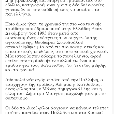
Δημητροκάλλης και Μαργέτη, βρίσκονταν στο
εδώλιο, κατηγορούμενοι για τις δύο δολοφονίες
γυναικών με την υπόθεσή τους να σοκάρει το
πανελλήνιο.
Ποιο όμως ήταν το χρονικό της πιο «σατανικής
τριάδας» που έδρασε ποτέ στην Ελλάδα; Ήταν
Δεκέμβρης του 1993 όταν μετά από
συντονισμένες ενέργειες των συγγενών της
αγνοούμενης, Θεοδώρας Συροπούλου
αποκαλύφθηκε μία από τις πιο σοκαριστικές και
φρικιαστικές υποθέσεις στα αστυνομικά χρονικά.
Μία ιστορία που σόκαρε το πανελλήνιο, αφού
εκείνη την περίοδο ήταν πολλοί εκείνοι που
έμαθαν για τους σατανιστές, τις τελετές μύησης
και τα φονικά.
Δύο πολύ νέα αγόρια τότε από την Παλλήνη, ο
«αρχηγός» της τριάδας, Ασημάκης Κατσούλας,
ένας φίλος του, ο Μάνος Δημητροκάλλης και η
φίλη του, Δήμητρα Μαργέτη ασχολήθηκαν με το
σατανισμό.
Οι δύο παιδικοί φίλοι άρχισαν να κάνουν τελετές
μαύρης μαγείας στην Παλλήνη και στο Κορωπί