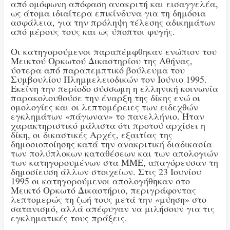
από ομόφωνη απόφαση ανακριτή και εισαγγελέα,
ως άτομα ιδιαίτερα επικίνδυνα για τη δημόσια
ασφάλεια, για την πρόληψη τέλεσης αδικημάτων
από μέρους τους και ως ύποπτοι φυγής.
Οι κατηγορούμενοι παραπέμφθηκαν ενώπιον του
Μεικτού Ορκωτού Δικαστηρίου της Αθήνας,
ύστερα από παραπεμπτικό βούλευμα του
Συμβουλίου Πλημμελειοδικών τον Ιούνιο 1995.
Εκείνη την περίοδο σύσσωμη η ελληνική κοινωνία
παρακολουθούσε την έναρξη της δίκης ενώ οι
ομολογίες και οι λεπτομέρειες των ειδεχθών
εγκλημάτων «πάγωναν» το πανελλήνιο. Ήταν
χαρακτηριστικό μάλιστα ότι προτού αρχίσει η
δίκη, οι δικαστικές Αρχές, εξαιτίας της
δημοσιοποίησης κατά την ανακριτική διαδικασία
των πολύπλοκων καταθέσεων και των απολογιών
των κατηγορουμένων στα ΜΜΕ, απαγόρευσαν τη
δημοσίευση άλλων στοιχείων. Στις 23 Ιουνίου
1995 οι κατηγορούμενοι απολογήθηκαν στο
Μεικτό Ορκωτό Δικαστήριο, περιγράφοντας
λεπτομερώς τη ζωή τους μετά την «μύηση» στο
σατανισμό, αλλά απέφυγαν να μιλήσουν για τις
εγκληματικές τους πράξεις.