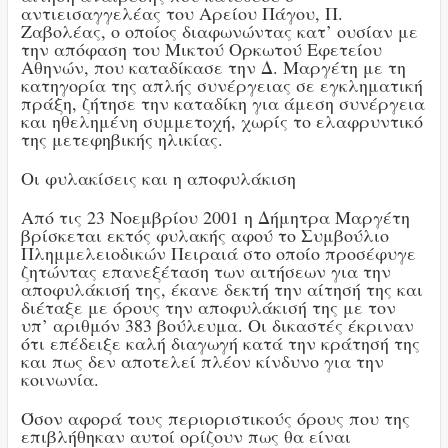
αντιεισαγγελέας του Αρείου Πάγου, Π.
Ζαβολέας, ο οποίος διαφωνώντας κατ’ ουσίαν με
την απόφαση του Μικτού Ορκωτού Εφετείου
Αθηνών, που καταδίκασε την Δ. Μαργέτη με τη
κατηγορία της απλής συνέργειας σε εγκληματική
πράξη, ζήτησε την καταδίκη για άμεση συνέργεια
και ηθελημένη συμμετοχή, χωρίς το ελαφρυντικό
της μετεφηβικής ηλικίας.
Οι φυλακίσεις και η αποφυλάκιση
Από τις 23 Νοεμβρίου 2001 η Δήμητρα Μαργέτη
βρίσκεται εκτός φυλακής αφού το Συμβούλιο
Πλημμελειοδικών Πειραιά στο οποίο προσέφυγε
ζητώντας επανεξέταση των αιτήσεων για την
αποφυλάκισή της, έκανε δεκτή την αίτησή της και
διέταξε με όρους την αποφυλάκισή της με τον
υπ’ αριθμόν 383 βούλευμα. Οι δικαστές έκριναν
ότι επέδειξε καλή διαγωγή κατά την κράτησή της
και πως δεν αποτελεί πλέον κίνδυνο για την
κοινωνία.
Όσον αφορά τους περιοριστικούς όρους που της
επιβλήθηκαν αυτοί ορίζουν πως θα είναι