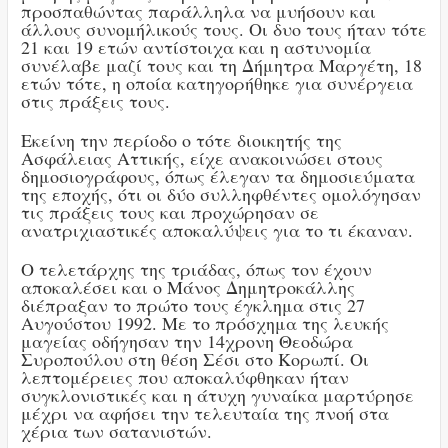
προσπαθώντας παράλληλα να μυήσουν και
άλλους συνομήλικούς τους. Οι δυο τους ήταν τότε
21 και 19 ετών αντίστοιχα και η αστυνομία
συνέλαβε μαζί τους και τη Δήμητρα Μαργέτη, 18
ετών τότε, η οποία κατηγορήθηκε για συνέργεια
στις πράξεις τους.
Εκείνη την περίοδο ο τότε διοικητής της
Ασφάλειας Αττικής, είχε ανακοινώσει στους
δημοσιογράφους, όπως έλεγαν τα δημοσιεύματα
της εποχής, ότι οι δύο συλληφθέντες ομολόγησαν
τις πράξεις τους και προχώρησαν σε
ανατριχιαστικές αποκαλύψεις για το τι έκαναν.
Ο τελετάρχης της τριάδας, όπως τον έχουν
αποκαλέσει και ο Μάνος Δημητροκάλλης
διέπραξαν το πρώτο τους έγκλημα στις 27
Αυγούστου 1992. Με το πρόσχημα της λευκής
μαγείας οδήγησαν την 14χρονη Θεοδώρα
Συροπούλου στη θέση Σέσι στο Κορωπί. Οι
λεπτομέρειες που αποκαλύφθηκαν ήταν
συγκλονιστικές και η άτυχη γυναίκα μαρτύρησε
μέχρι να αφήσει την τελευταία της πνοή στα
χέρια των σατανιστών.