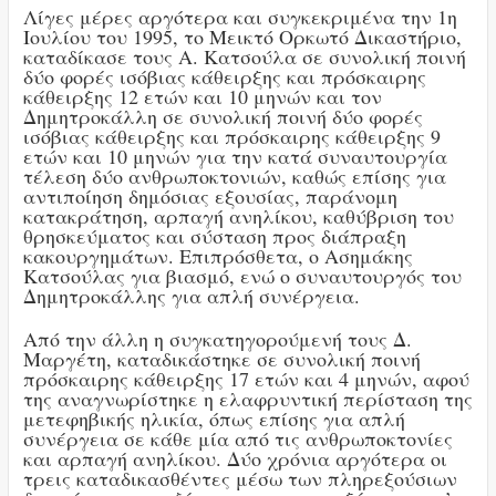
Λίγες μέρες αργότερα και συγκεκριμένα την 1η
Ιουλίου του 1995, το Μεικτό Ορκωτό Δικαστήριο,
καταδίκασε τους Α. Κατσούλα σε συνολική ποινή
δύο φορές ισόβιας κάθειρξης και πρόσκαιρης
κάθειρξης 12 ετών και 10 μηνών και τον
Δημητροκάλλη σε συνολική ποινή δύο φορές
ισόβιας κάθειρξης και πρόσκαιρης κάθειρξης 9
ετών και 10 μηνών για την κατά συναυτουργία
τέλεση δύο ανθρωποκτονιών, καθώς επίσης για
αντιποίηση δημόσιας εξουσίας, παράνομη
κατακράτηση, αρπαγή ανηλίκου, καθύβριση του
θρησκεύματος και σύσταση προς διάπραξη
κακουργημάτων. Επιπρόσθετα, ο Ασημάκης
Κατσούλας για βιασμό, ενώ ο συναυτουργός του
Δημητροκάλλης για απλή συνέργεια.
Από την άλλη η συγκατηγορούμενή τους Δ.
Μαργέτη, καταδικάστηκε σε συνολική ποινή
πρόσκαιρης κάθειρξης 17 ετών και 4 μηνών, αφού
της αναγνωρίστηκε η ελαφρυντική περίσταση της
μετεφηβικής ηλικία, όπως επίσης για απλή
συνέργεια σε κάθε μία από τις ανθρωποκτονίες
και αρπαγή ανηλίκου. Δύο χρόνια αργότερα οι
τρεις καταδικασθέντες μέσω των πληρεξούσιων