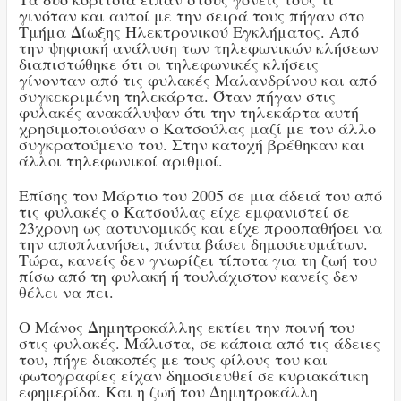
γινόταν και αυτοί με την σειρά τους πήγαν στο
Τμήμα Δίωξης Ηλεκτρονικού Εγκλήματος. Από
την ψηφιακή ανάλυση των τηλεφωνικών κλήσεων
διαπιστώθηκε ότι οι τηλεφωνικές κλήσεις
γίνονταν από τις φυλακές Μαλανδρίνου και από
συγκεκριμένη τηλεκάρτα. Όταν πήγαν στις
φυλακές ανακάλυψαν ότι την τηλεκάρτα αυτή
χρησιμοποιούσαν ο Κατσούλας μαζί με τον άλλο
συγκρατούμενο του. Στην κατοχή βρέθηκαν και
άλλοι τηλεφωνικοί αριθμοί.
Επίσης τον Μάρτιο του 2005 σε μια άδειά του από
τις φυλακές ο Κατσούλας είχε εμφανιστεί σε
23χρονη ως αστυνομικός και είχε προσπαθήσει να
την αποπλανήσει, πάντα βάσει δημοσιευμάτων.
Τώρα, κανείς δεν γνωρίζει τίποτα για τη ζωή του
πίσω από τη φυλακή ή τουλάχιστον κανείς δεν
θέλει να πει.
Ο Μάνος Δημητροκάλλης εκτίει την ποινή του
στις φυλακές. Μάλιστα, σε κάποια από τις άδειες
του, πήγε διακοπές με τους φίλους του και
φωτογραφίες είχαν δημοσιευθεί σε κυριακάτικη
εφημερίδα. Και η ζωή του Δημητροκάλλη