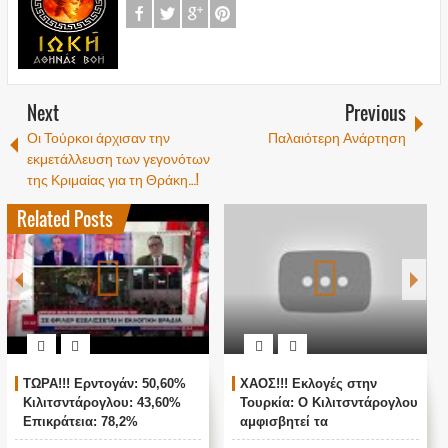
Next
Previous
Οι Τούρκοι άρχισαν την
Παλαιότερη Ανάρτηση
εκμετάλλευση των γεγονότων
της Κριμαίας για τη Θράκη…!
Related Posts
κλογές στην
ΖΩΝΤΑΝΗ ΣΥΝΔΕΣΗ ΜΕ
Παγκόσμιο σ
Ο Κιλιτσντάρογλου
ΑΓΚΥΡΑ - ΘΡΙΛΕΡ ΜΕ ΤΙΣ
βιολογικά ε
ί τα
ΤΟΥΡΚΙΚΕΣ ΕΚΛΟΓΕΣ !
ΗΠΑ στην Ο
ατα θα γίνουν