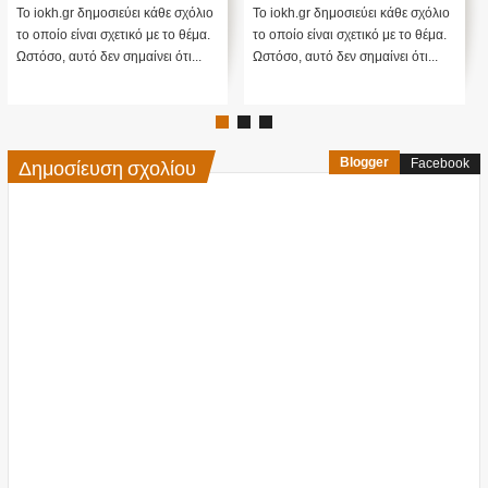
..
μοσιεύει κάθε σχόλιο
Το iokh.gr δημοσιεύει κάθε σχόλιο
Στις 26 Φεβρου
 σχετικό με το θέμα.
το οποίο είναι σχετικό με το θέμα.
ΗΠΑ διέγραψαν 
εν σημαίνει ότι...
Ωστόσο, αυτό δεν σημαίνει ότι...
ενός Εργαστηρί
στη...
Δημοσίευση σχολίου
Blogger
Facebook