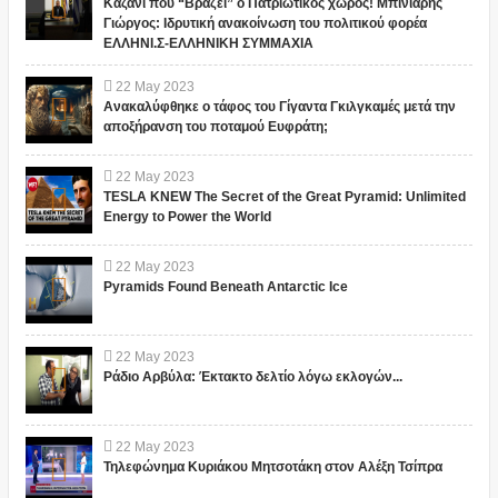
Καζάνι που “Βράζει” ο Πατριωτικος χώρος! Μπινιάρης
Γιώργος: Ιδρυτική ανακοίνωση του πολιτικού φορέα
ΕΛΛΗΝΙ.Σ-ΕΛΛΗΝΙΚΗ ΣΥΜΜΑΧΙΑ
22
May
2023
Ανακαλύφθηκε ο τάφος του Γίγαντα Γκιλγκαμές μετά την
αποξήρανση του ποταμού Ευφράτη;
22
May
2023
TESLA KNEW The Secret of the Great Pyramid: Unlimited
Energy to Power the World
22
May
2023
Pyramids Found Beneath Antarctic Ice
22
May
2023
Ράδιο Αρβύλα: Έκτακτο δελτίο λόγω εκλογών...
22
May
2023
Τηλεφώνημα Κυριάκου Μητσοτάκη στον Αλέξη Τσίπρα