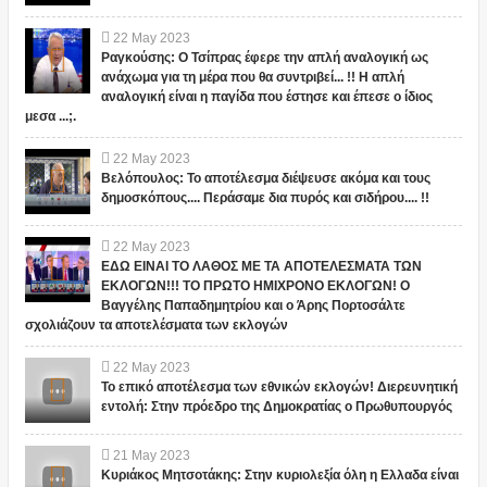
22
May
2023
Ραγκούσης: Ο Τσίπρας έφερε την απλή αναλογική ως
ανάχωμα για τη μέρα που θα συντριβεί... !! Η απλή
αναλογική είναι η παγίδα που έστησε και έπεσε ο ίδιος
μεσα ...;.
22
May
2023
Βελόπουλος: Το αποτέλεσμα διέψευσε ακόμα και τους
δημοσκόπους.... Περάσαμε δια πυρός και σιδήρου.... !!
22
May
2023
ΕΔΩ ΕΙΝΑΙ ΤΟ ΛΑΘΟΣ ΜΕ ΤΑ ΑΠΟΤΕΛΕΣΜΑΤΑ ΤΩΝ
ΕΚΛΟΓΩΝ!!! ΤΟ ΠΡΩΤΟ ΗΜΙΧΡΟΝΟ ΕΚΛΟΓΩΝ! Ο
Βαγγέλης Παπαδημητρίου και ο Άρης Πορτοσάλτε
σχολιάζουν τα αποτελέσματα των εκλογών
22
May
2023
Το επικό αποτέλεσμα των εθνικών εκλογών! Διερευνητική
εντολή: Στην πρόεδρο της Δημοκρατίας ο Πρωθυπουργός
21
May
2023
Κυριάκος Μητσοτάκης: Στην κυριολεξία όλη η Ελλαδα είναι