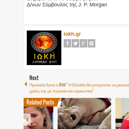
Δ/νων Σύμβουλος της J. Ρ. Morgan
iokh.gr
Next
Προκαλεί ξανά η Bild:" Η Ελλάδα θα μπορούσε να μειώσε
χρέος της με πορνεία και ναρκωτικά"
Related Posts