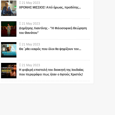
21
May
2023
ΧΡΟΝΗΣ ΜΙΣΣΙΟΣ! Από ήρωας, προδότης...
21
May
2023
Δημήτρης Λιαντίνης - "Η Φιλοσοφική Θεώρηση
του Θανάτου"
21
May
2023
Θα ΄ρθει καιρός που όλοι θα ψηφίζουν τον...
21
May
2023
Η φοβερή επιστολή του διοικητή της Ιουδαίας
που περιγράφει πως ήταν ο Ιησούς Χριστός!