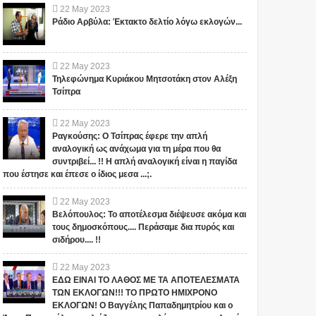
22
May
2023
Ράδιο Αρβύλα: Έκτακτο δελτίο λόγω εκλογών...
22
May
2023
Τηλεφώνημα Κυριάκου Μητσοτάκη στον Αλέξη
Τσίπρα
22
May
2023
Ραγκούσης: Ο Τσίπρας έφερε την απλή
αναλογική ως ανάχωμα για τη μέρα που θα
συντριβεί... !! Η απλή αναλογική είναι η παγίδα
που έστησε και έπεσε ο ίδιος μεσα ...;.
22
May
2023
Βελόπουλος: Το αποτέλεσμα διέψευσε ακόμα και
τους δημοσκόπους.... Περάσαμε δια πυρός και
σιδήρου.... !!
22
May
2023
ΕΔΩ ΕΙΝΑΙ ΤΟ ΛΑΘΟΣ ΜΕ ΤΑ ΑΠΟΤΕΛΕΣΜΑΤΑ
ΤΩΝ ΕΚΛΟΓΩΝ!!! ΤΟ ΠΡΩΤΟ ΗΜΙΧΡΟΝΟ
ΕΚΛΟΓΩΝ! Ο Βαγγέλης Παπαδημητρίου και ο