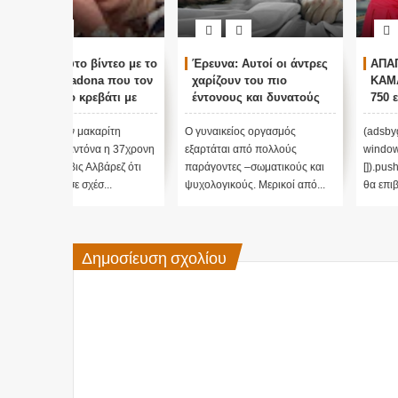
τεο με το
Έρευνα: Αυτοί οι άντρες
ΑΠΑΓΟΡΕΥΟΥΝ ΤΟ
 που τον
χαρίζουν του πιο
ΚΑΜΑΚΙ...!!! Πρόστιμο
άτι με
έντονους και δυνατούς
750 ευρώ για κάποιον
οργασμούς!
που κάνει καμάκι!
ρίτη
Ο γυναικείος οργασμός
(adsbygoogle =
 η 37χρονη
εξαρτάται από πολλούς
window.adsbygoogle ||
ρεζ ότι
παράγοντες –σωματικούς και
[]).push({}); Πρόστιμο 750 ε
..
ψυχολογικούς. Μερικοί από...
θα επιβάλλεται σε...
Δημοσίευση σχολίου