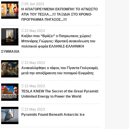
05
Jun
2023
Η ΑΠΑΓΟΡΕΥΜΕΝΗ ΕΚΠΟΜΠΗ! ΤΟ ΑΓΝΩΣΤΟ
ΑΤΙΑ ΤΟΥ ΤΕΣΛΑ....!!! ΤΑΞΙΔΙΑ ΣΤΟ ΧΡΟΝΟ-
ΠΡΟΓΡΑΜΜΑ ΠΗΓΑΣΟΣ...!!!
22
May
2023
Καζάνι που “Βράζει” ο Πατριωτικος χώρος!
Μπινιάρης Γιώργος: Ιδρυτική ανακοίνωση του
πολιτικού φορέα ΕΛΛΗΝΙ.Σ-ΕΛΛΗΝΙΚΗ
ΣΥΜΜΑΧΙΑ
22
May
2023
Ανακαλύφθηκε ο τάφος του Γίγαντα Γκιλγκαμές
μετά την αποξήρανση του ποταμού Ευφράτη;
22
May
2023
TESLA KNEW The Secret of the Great Pyramid:
Unlimited Energy to Power the World
22
May
2023
Pyramids Found Beneath Antarctic Ice