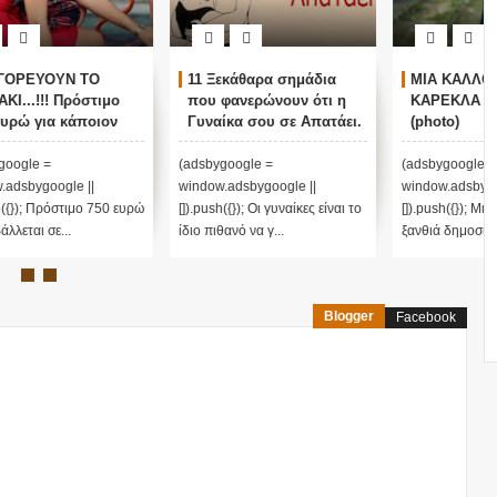
11 Ξεκάθαρα σημάδια
ΜΙΑ ΚΑΛΛΟΝΗ ΓΙΑ ΤΗΝ
που φανερώνουν ότι η
ΚΑΡΕΚΛΑ ΤΟΥ ΠΟΥΤΙΝ!
Γυναίκα σου σε Απατάει.
(photo)
Αν κάνει το 10, Χώρισε
την αμέσως!
(adsbygoogle =
(adsbygoogle =
window.adsbygoogle ||
window.adsbygoogle ||
υρώ
[]).push({}); Οι γυναίκες είναι το
[]).push({}); Μια εντυπωσιακή
ίδιο πιθανό να γ...
ξανθιά δημοσιογράφος ανα...
Blogger
Facebook