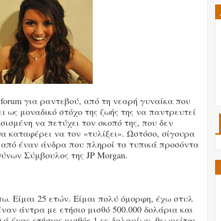
forum για ραντεβού, από τη νεαρή γυναίκα που
ι ως μοναδικό στόχο της ζωής της να παντρευτεί
σισμένη να πετύχει τον σκοπό της, που δεν
θα καταφέρει να τον «τυλίξει». Ωστόσο, σίγουρα
 από έναν άνδρα που πληροί τα τυπικά προσόντα
υθύνων Σύμβουλος της JP Morgan.
 πω. Είμαι 25 ετών. Είμαι πολύ όμορφη, έχω στυλ
ναν άντρα με ετήσιο μισθό 500.000 δολάρια και
ά ένας ετήσιος μισθός 1 εκ δολαρίων, θεωρείται