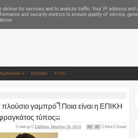
Συγγραφέας Νικόλαος Αργυρίου
deliver its services and to analyze traffic. Your IP address and
formance and security metrics to ensure quality of service, gen
 abuse.
Αρχαιολογία
Επιστήμη
Α.Τ.Ι.Α.
 πλούσιο γαμπρό"! Ποια είναι η ΕΠΙΚΗ
ραγκάτος τύπος;;;
iokh.gr
Σάββατο, Μαρτίου 29, 2014
A
+
A
-
Print
Email