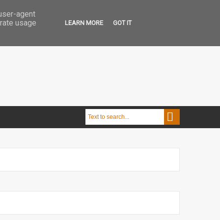
 user-agent
erate usage
LEARN MORE
GOT IT