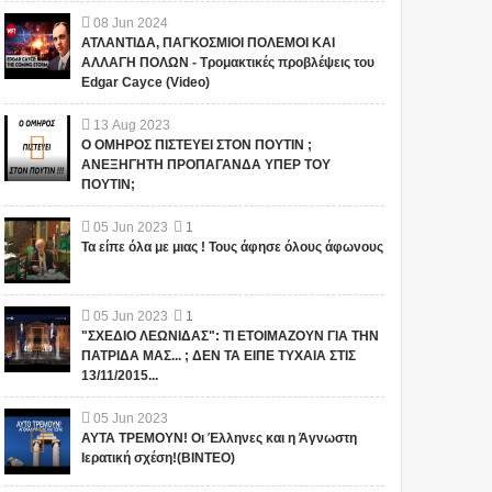
08
Jun
2024
ΑΤΛΑΝΤΙΔΑ, ΠΑΓΚΟΣΜΙΟΙ ΠΟΛΕΜΟΙ ΚΑΙ
ΑΛΛΑΓΗ ΠΟΛΩΝ - Τρομακτικές προβλέψεις του
Edgar Cayce (Video)
13
Aug
2023
Ο ΟΜΗΡΟΣ ΠΙΣΤΕΥΕΙ ΣΤΟΝ ΠΟΥΤΙΝ ;
ΑΝΕΞΗΓΗΤΗ ΠΡΟΠΑΓΑΝΔΑ ΥΠΕΡ ΤΟΥ
ΠΟΥΤΙΝ;
05
Jun
2023
1
Τα είπε όλα με μιας ! Τους άφησε όλους άφωνους
05
Jun
2023
1
"ΣΧΕΔΙΟ ΛΕΩΝΙΔΑΣ": ΤΙ ΕΤΟΙΜΑΖΟΥΝ ΓΙΑ ΤΗΝ
ΠΑΤΡΙΔΑ ΜΑΣ... ; ΔΕΝ ΤΑ ΕΙΠΕ ΤΥΧΑΙΑ ΣΤΙΣ
13/11/2015...
05
Jun
2023
ΑΥΤΑ ΤΡΕΜΟΥΝ! Οι Έλληνες και η Άγνωστη
Ιερατική σχέση!(ΒΙΝΤΕΟ)