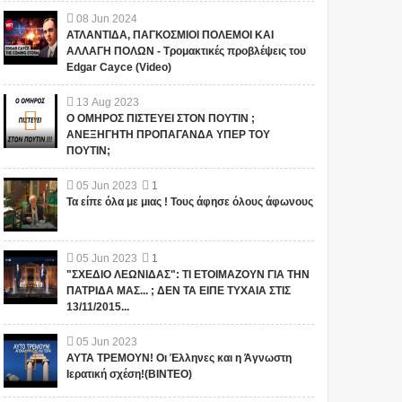
08
Jun
2024
ΑΤΛΑΝΤΙΔΑ, ΠΑΓΚΟΣΜΙΟΙ ΠΟΛΕΜΟΙ ΚΑΙ
ΑΛΛΑΓΗ ΠΟΛΩΝ - Τρομακτικές προβλέψεις του
Edgar Cayce (Video)
13
Aug
2023
Ο ΟΜΗΡΟΣ ΠΙΣΤΕΥΕΙ ΣΤΟΝ ΠΟΥΤΙΝ ;
ΑΝΕΞΗΓΗΤΗ ΠΡΟΠΑΓΑΝΔΑ ΥΠΕΡ ΤΟΥ
ΠΟΥΤΙΝ;
05
Jun
2023
1
Τα είπε όλα με μιας ! Τους άφησε όλους άφωνους
05
Jun
2023
1
"ΣΧΕΔΙΟ ΛΕΩΝΙΔΑΣ": ΤΙ ΕΤΟΙΜΑΖΟΥΝ ΓΙΑ ΤΗΝ
ΠΑΤΡΙΔΑ ΜΑΣ... ; ΔΕΝ ΤΑ ΕΙΠΕ ΤΥΧΑΙΑ ΣΤΙΣ
13/11/2015...
05
Jun
2023
ΑΥΤΑ ΤΡΕΜΟΥΝ! Οι Έλληνες και η Άγνωστη
Ιερατική σχέση!(ΒΙΝΤΕΟ)