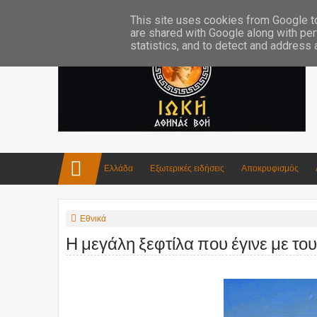
Επικοινωνία:info4iokh@gmail.com
Κατασκευές
Ποίηση
This site uses cookies from Google to 
are shared with Google along with per
statistics, and to detect and address
Ελλάδα
Εξωτερικές ειδήσεις
Αποκρυφισμός
Εθνικά
Η μεγάλη ξεφτίλα που έγινε με τους