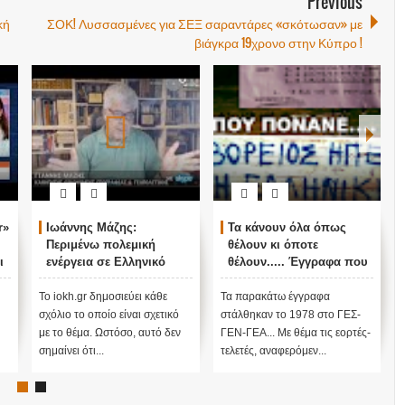
Previous
κή
ΣΟΚ! Λυσσασμένες για ΣΕΞ σαραντάρες «σκότωσαν» με
βιάγκρα 19χρονο στην Κύπρο !
r»
Ιωάννης Μάζης:
Τα κάνουν όλα όπως
Περιμένω πολεμική
θέλουν κι όποτε
ι
ενέργεια σε Ελληνικό
θέλουν..... Έγγραφα που
νησί
δείχνουν αλήθειες που
πονάνε: Πως ο
Το iokh.gr δημοσιεύει κάθε
Τα παρακάτω έγγραφα
χαρακτηρισμός
σχόλιο το οποίο είναι σχετικό
στάλθηκαν το 1978 στο ΓΕΣ-
΄Βορειοηπειρωτικόν
με το θέμα. Ωστόσο, αυτό δεν
ΓΕΝ-ΓΕΑ... Με θέμα τις εορτές-
Έπος' της Εποποιίας
σημαίνει ότι...
τελετές, αναφερόμεν...
του ΟΧΙ έγινε 'Αλβανικό
Έπος' ....;;;