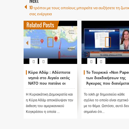
Next
10 τρόποι με τους οποίους μπορείτε να αυξήσετε τη ζωτι
σας ενέργεια
Related Posts
Κύρα Αδάμ : Αδέσποτα
Το Τουρκικό «Non Pape
νησιά στο Αιγαίο εκτός
των διεκδικήσεων της
ΝΑΤΟ που πατάνε οι
Άγκυρας που διανέμετα
Τούρκοι με την συνθήκη
στις ξένες πρεσβείες
της Λωζάνης...
Η Κυριακάτικη Δημοκρατία και
Το iokh.gr δημοσιεύει κάθε
η Κύρα Αδάμ αποκάλυψαν την
σχόλιο το οποίο είναι σχετικό
έκθεση του αμερικανικού
με το θέμα. Ωστόσο, αυτό δεν
Κογκρέσου η οποία ...
σημαίνει ότι...