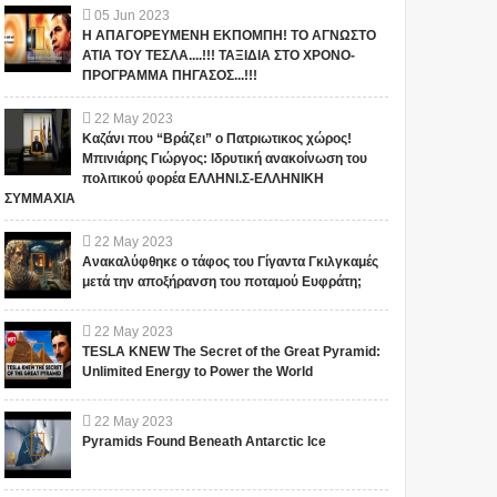
05
Jun
2023
Η ΑΠΑΓΟΡΕΥΜΕΝΗ ΕΚΠΟΜΠΗ! ΤΟ ΑΓΝΩΣΤΟ
ΑΤΙΑ ΤΟΥ ΤΕΣΛΑ....!!! ΤΑΞΙΔΙΑ ΣΤΟ ΧΡΟΝΟ-
ΠΡΟΓΡΑΜΜΑ ΠΗΓΑΣΟΣ...!!!
22
May
2023
Καζάνι που “Βράζει” ο Πατριωτικος χώρος!
Μπινιάρης Γιώργος: Ιδρυτική ανακοίνωση του
πολιτικού φορέα ΕΛΛΗΝΙ.Σ-ΕΛΛΗΝΙΚΗ
ΣΥΜΜΑΧΙΑ
22
May
2023
Ανακαλύφθηκε ο τάφος του Γίγαντα Γκιλγκαμές
μετά την αποξήρανση του ποταμού Ευφράτη;
22
May
2023
TESLA KNEW The Secret of the Great Pyramid:
Unlimited Energy to Power the World
22
May
2023
Pyramids Found Beneath Antarctic Ice