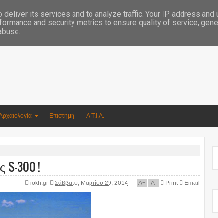
Συγγραφέας Νικόλαος Αργυρίου
deliver its services and to analyze traffic. Your IP address and
formance and security metrics to ensure quality of service, gen
 abuse.
Αρχαιολογία
Επιστήμη
Α.Τ.Ι.Α.
 S-300 !
iokh.gr
Σάββατο, Μαρτίου 29, 2014
A
+
A
-
Print
Email