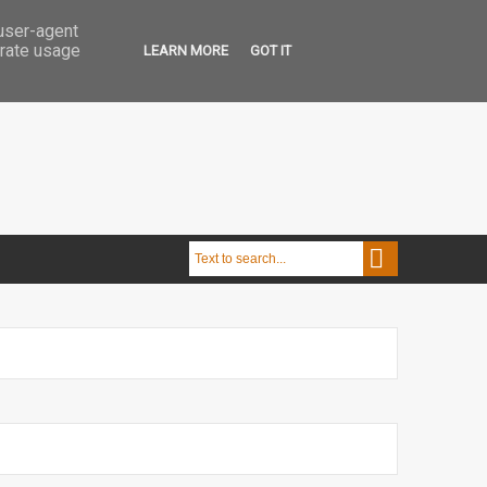
 user-agent
erate usage
LEARN MORE
GOT IT