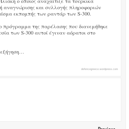
Ηλιάκη ο οποίος αναχαίτιζε τα τουρκικά
ή αναγνώρισης και συλλογής πληροφοριών
φάσμα εκπομπής των ραντάρ των S-300.
στο πρόγραμμα της παρέλασης που διανεμήθηκε
σία των S-300 αυτοί έγιναν αόρατοι στο
α εξήγηση…
defencegreece.wordpress.com