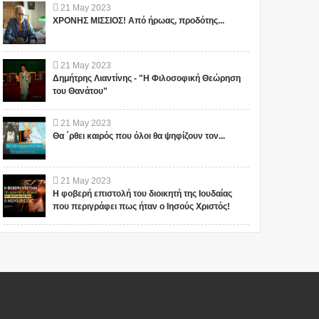
21
May
2023
ΧΡΟΝΗΣ ΜΙΣΣΙΟΣ! Από ήρωας, προδότης...
21
May
2023
Δημήτρης Λιαντίνης - "Η Φιλοσοφική Θεώρηση
του Θανάτου"
21
May
2023
Θα ΄ρθει καιρός που όλοι θα ψηφίζουν τον...
21
May
2023
Η φοβερή επιστολή του διοικητή της Ιουδαίας
που περιγράφει πως ήταν ο Ιησούς Χριστός!