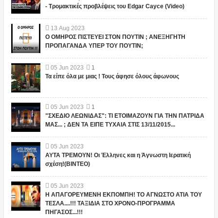
- Τρομακτικές προβλέψεις του Edgar Cayce (Video)
13
Aug
2023
Ο ΟΜΗΡΟΣ ΠΙΣΤΕΥΕΙ ΣΤΟΝ ΠΟΥΤΙΝ ; ΑΝΕΞΗΓΗΤΗ
ΠΡΟΠΑΓΑΝΔΑ ΥΠΕΡ ΤΟΥ ΠΟΥΤΙΝ;
05
Jun
2023
1
Τα είπε όλα με μιας ! Τους άφησε όλους άφωνους
05
Jun
2023
1
"ΣΧΕΔΙΟ ΛΕΩΝΙΔΑΣ": ΤΙ ΕΤΟΙΜΑΖΟΥΝ ΓΙΑ ΤΗΝ ΠΑΤΡΙΔΑ
ΜΑΣ... ; ΔΕΝ ΤΑ ΕΙΠΕ ΤΥΧΑΙΑ ΣΤΙΣ 13/11/2015...
05
Jun
2023
ΑΥΤΑ ΤΡΕΜΟΥΝ! Οι Έλληνες και η Άγνωστη Ιερατική
σχέση!(ΒΙΝΤΕΟ)
05
Jun
2023
Η ΑΠΑΓΟΡΕΥΜΕΝΗ ΕΚΠΟΜΠΗ! ΤΟ ΑΓΝΩΣΤΟ ΑΤΙΑ ΤΟΥ
ΤΕΣΛΑ....!!! ΤΑΞΙΔΙΑ ΣΤΟ ΧΡΟΝΟ-ΠΡΟΓΡΑΜΜΑ
ΠΗΓΑΣΟΣ...!!!