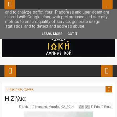
This site uses cookies from Google to deliver its services
and to analyze traffic. Your IP address and user-agent are
shared with Google along with performance and security
metrics to ensure quality of service, generate usage
statistics, and to detect and address abuse.
LEARN MORE
GOT IT
Ερωτικές σχέσεις
Η Ζήλια
iokh.gr
Κυριακή, Μαρτίου 02, 2014
A
+
A
-
Print
Email