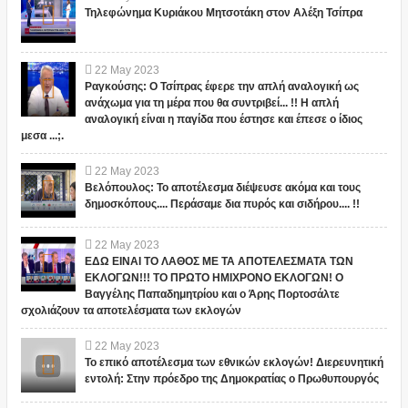
Τηλεφώνημα Κυριάκου Μητσοτάκη στον Αλέξη Τσίπρα
22
May
2023
Ραγκούσης: Ο Τσίπρας έφερε την απλή αναλογική ως
ανάχωμα για τη μέρα που θα συντριβεί... !! Η απλή
αναλογική είναι η παγίδα που έστησε και έπεσε ο ίδιος
μεσα ...;.
22
May
2023
Βελόπουλος: Το αποτέλεσμα διέψευσε ακόμα και τους
δημοσκόπους.... Περάσαμε δια πυρός και σιδήρου.... !!
22
May
2023
ΕΔΩ ΕΙΝΑΙ ΤΟ ΛΑΘΟΣ ΜΕ ΤΑ ΑΠΟΤΕΛΕΣΜΑΤΑ ΤΩΝ
ΕΚΛΟΓΩΝ!!! ΤΟ ΠΡΩΤΟ ΗΜΙΧΡΟΝΟ ΕΚΛΟΓΩΝ! Ο
Βαγγέλης Παπαδημητρίου και ο Άρης Πορτοσάλτε
σχολιάζουν τα αποτελέσματα των εκλογών
22
May
2023
Το επικό αποτέλεσμα των εθνικών εκλογών! Διερευνητική
εντολή: Στην πρόεδρο της Δημοκρατίας ο Πρωθυπουργός