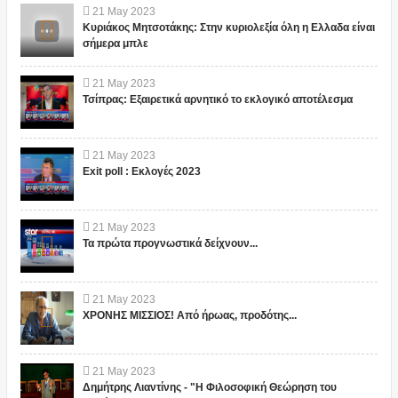
21
May
2023
Κυριάκος Μητσοτάκης: Στην κυριολεξία όλη η Ελλαδα είναι
σήμερα μπλε
21
May
2023
Τσίπρας: Εξαιρετικά αρνητικό το εκλογικό αποτέλεσμα
21
May
2023
Exit poll : Εκλογές 2023
21
May
2023
Τα πρώτα προγνωστικά δείχνουν...
21
May
2023
ΧΡΟΝΗΣ ΜΙΣΣΙΟΣ! Από ήρωας, προδότης...
21
May
2023
Δημήτρης Λιαντίνης - "Η Φιλοσοφική Θεώρηση του