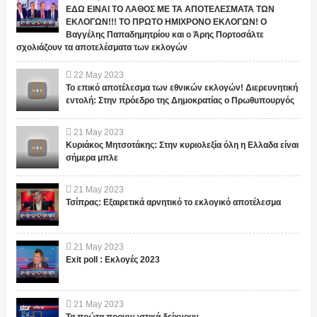
ΕΔΩ ΕΙΝΑΙ ΤΟ ΛΑΘΟΣ ΜΕ ΤΑ ΑΠΟΤΕΛΕΣΜΑΤΑ ΤΩΝ
ΕΚΛΟΓΩΝ!!! ΤΟ ΠΡΩΤΟ ΗΜΙΧΡΟΝΟ ΕΚΛΟΓΩΝ! Ο
Βαγγέλης Παπαδημητρίου και ο Άρης Πορτοσάλτε
σχολιάζουν τα αποτελέσματα των εκλογών
22
May
2023
Το επικό αποτέλεσμα των εθνικών εκλογών! Διερευνητική
εντολή: Στην πρόεδρο της Δημοκρατίας ο Πρωθυπουργός
21
May
2023
Κυριάκος Μητσοτάκης: Στην κυριολεξία όλη η Ελλαδα είναι
σήμερα μπλε
21
May
2023
Τσίπρας: Εξαιρετικά αρνητικό το εκλογικό αποτέλεσμα
21
May
2023
Exit poll : Εκλογές 2023
21
May
2023
Τα πρώτα προγνωστικά δείχνουν...