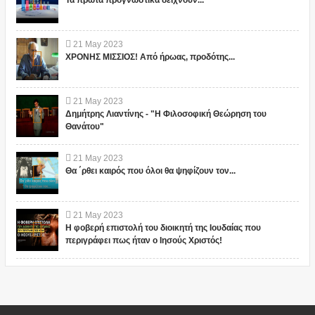
21
May
2023
ΧΡΟΝΗΣ ΜΙΣΣΙΟΣ! Από ήρωας, προδότης...
21
May
2023
Δημήτρης Λιαντίνης - "Η Φιλοσοφική Θεώρηση του
Θανάτου"
21
May
2023
Θα ΄ρθει καιρός που όλοι θα ψηφίζουν τον...
21
May
2023
Η φοβερή επιστολή του διοικητή της Ιουδαίας που
περιγράφει πως ήταν ο Ιησούς Χριστός!