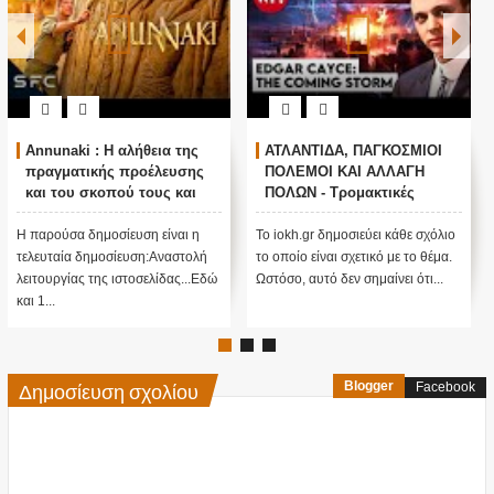
Annunaki : Η αλήθεια της
ΑΤΛΑΝΤΙΔΑ, ΠΑΓΚΟΣΜΙΟΙ
πραγματικής προέλευσης
ΠΟΛΕΜΟΙ ΚΑΙ ΑΛΛΑΓΗ
και του σκοπού τους και
ΠΟΛΩΝ - Τρομακτικές
αναστολή λειτουργίας μας
προβλέψεις του Edgar
....
Cayce (Video)
Η παρούσα δημοσίευση είναι η
Το iokh.gr δημοσιεύει κάθε σχόλιο
τελευταία δημοσίευση:Αναστολή
το οποίο είναι σχετικό με το θέμα.
λειτουργίας της ιστοσελίδας...Εδώ
Ωστόσο, αυτό δεν σημαίνει ότι...
και 1...
Δημοσίευση σχολίου
Blogger
Facebook