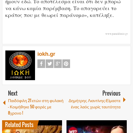
ήμουν εδώ. Το αποτέλεσμα είναι ότι δεν μπορώ
να κάνω καμία παρέμβαση. Το απαγορεύει το
κράτος που με θεωρεί παράνομο», κατέληξε.
www.paraskhnio.gr
iokh.gr
Next
Previous
Παιδόφιλη 21 ετών στη φυλακή
Δημήτρης Λιαντίνης:Είμαστε
– Κοιμήθηκε 50 φορές με
ένας λαός χωρίς ταυτότητα
8χρονο !
Related Posts