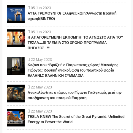
05
Jun
2023
ΑΥΤΑ ΤΡΕΜΟΥΝ! Οι Έλληνες και η Άγνωστη Ιερατική
σχέση!(ΒΙΝΤΕΟ)
05
Jun
2023
Η ΑΠΑΓΟΡΕΥΜΕΝΗ ΕΚΠΟΜΠΗ! ΤΟ ΑΓΝΩΣΤΟ ΑΤΙΑ ΤΟΥ
ΤΕΣΛΑ....!!! ΤΑΞΙΔΙΑ ΣΤΟ ΧΡΟΝΟ-ΠΡΟΓΡΑΜΜΑ
ΠΗΓΑΣΟΣ...!!!
22
May
2023
Καζάνι που “Βράζει” ο Πατριωτικος χώρος! Μπινιάρης
Γιώργος: Ιδρυτική ανακοίνωση του πολιτικού φορέα
ΕΛΛΗΝΙ.Σ-ΕΛΛΗΝΙΚΗ ΣΥΜΜΑΧΙΑ
22
May
2023
Ανακαλύφθηκε ο τάφος του Γίγαντα Γκιλγκαμές μετά την
αποξήρανση του ποταμού Ευφράτη;
22
May
2023
TESLA KNEW The Secret of the Great Pyramid: Unlimited
Energy to Power the World