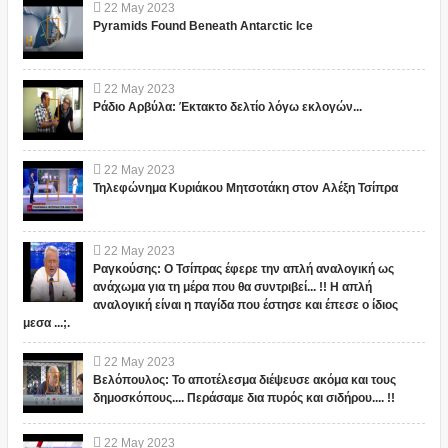
22
May
2023
Pyramids Found Beneath Antarctic Ice
22
May
2023
Ράδιο Αρβύλα: Έκτακτο δελτίο λόγω εκλογών...
22
May
2023
Τηλεφώνημα Κυριάκου Μητσοτάκη στον Αλέξη Τσίπρα
22
May
2023
Ραγκούσης: Ο Τσίπρας έφερε την απλή αναλογική ως
ανάχωμα για τη μέρα που θα συντριβεί... !! Η απλή
αναλογική είναι η παγίδα που έστησε και έπεσε ο ίδιος
μεσα ...;.
22
May
2023
Βελόπουλος: Το αποτέλεσμα διέψευσε ακόμα και τους
δημοσκόπους.... Περάσαμε δια πυρός και σιδήρου.... !!
22
May
2023