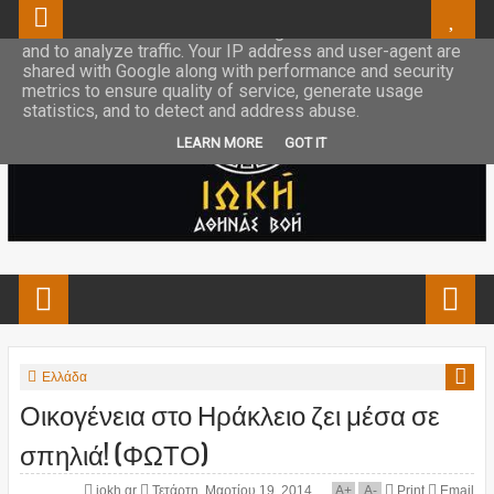
This site uses cookies from Google to deliver its services
and to analyze traffic. Your IP address and user-agent are
shared with Google along with performance and security
metrics to ensure quality of service, generate usage
statistics, and to detect and address abuse.
LEARN MORE
GOT IT
Ελλάδα
Οικογένεια στο Ηράκλειο ζει μέσα σε
σπηλιά! (ΦΩΤΟ)
iokh.gr
Τετάρτη, Μαρτίου 19, 2014
A
+
A
-
Print
Email