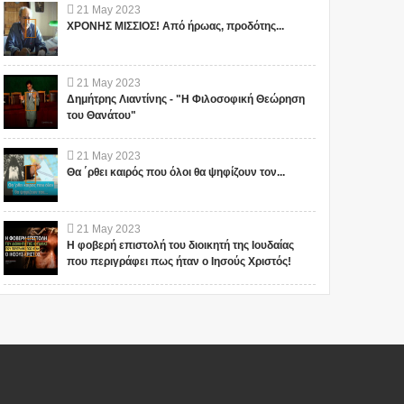
21
May
2023
ΧΡΟΝΗΣ ΜΙΣΣΙΟΣ! Από ήρωας, προδότης...
21
May
2023
Δημήτρης Λιαντίνης - "Η Φιλοσοφική Θεώρηση
του Θανάτου"
21
May
2023
Θα ΄ρθει καιρός που όλοι θα ψηφίζουν τον...
21
May
2023
Η φοβερή επιστολή του διοικητή της Ιουδαίας
που περιγράφει πως ήταν ο Ιησούς Χριστός!