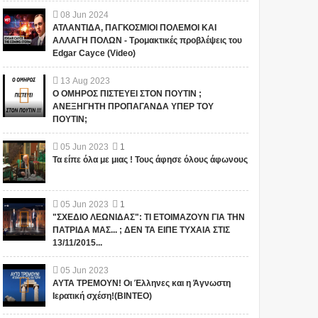
08
Jun
2024
ΑΤΛΑΝΤΙΔΑ, ΠΑΓΚΟΣΜΙΟΙ ΠΟΛΕΜΟΙ ΚΑΙ
ΑΛΛΑΓΗ ΠΟΛΩΝ - Τρομακτικές προβλέψεις του
Edgar Cayce (Video)
13
Aug
2023
Ο ΟΜΗΡΟΣ ΠΙΣΤΕΥΕΙ ΣΤΟΝ ΠΟΥΤΙΝ ;
ΑΝΕΞΗΓΗΤΗ ΠΡΟΠΑΓΑΝΔΑ ΥΠΕΡ ΤΟΥ
ΠΟΥΤΙΝ;
05
Jun
2023
1
Τα είπε όλα με μιας ! Τους άφησε όλους άφωνους
05
Jun
2023
1
"ΣΧΕΔΙΟ ΛΕΩΝΙΔΑΣ": ΤΙ ΕΤΟΙΜΑΖΟΥΝ ΓΙΑ ΤΗΝ
ΠΑΤΡΙΔΑ ΜΑΣ... ; ΔΕΝ ΤΑ ΕΙΠΕ ΤΥΧΑΙΑ ΣΤΙΣ
13/11/2015...
05
Jun
2023
ΑΥΤΑ ΤΡΕΜΟΥΝ! Οι Έλληνες και η Άγνωστη
Ιερατική σχέση!(ΒΙΝΤΕΟ)