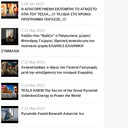
05
Jun
2023
Η ΑΠΑΓΟΡΕΥΜΕΝΗ ΕΚΠΟΜΠΗ! ΤΟ ΑΓΝΩΣΤΟ
ΑΤΙΑ ΤΟΥ ΤΕΣΛΑ....!!! ΤΑΞΙΔΙΑ ΣΤΟ ΧΡΟΝΟ-
ΠΡΟΓΡΑΜΜΑ ΠΗΓΑΣΟΣ...!!!
22
May
2023
Καζάνι που “Βράζει” ο Πατριωτικος χώρος!
Μπινιάρης Γιώργος: Ιδρυτική ανακοίνωση του
πολιτικού φορέα ΕΛΛΗΝΙ.Σ-ΕΛΛΗΝΙΚΗ
ΣΥΜΜΑΧΙΑ
22
May
2023
Ανακαλύφθηκε ο τάφος του Γίγαντα Γκιλγκαμές
μετά την αποξήρανση του ποταμού Ευφράτη;
1
22
May
2023
TESLA KNEW The Secret of the Great Pyramid:
Unlimited Energy to Power the World
22
May
2023
Pyramids Found Beneath Antarctic Ice
ΔΙΟ ΛΕΩΝΙΔΑΣ": ΤΙ
ΑΥΤΑ ΤΡΕΜΟΥΝ! Οι