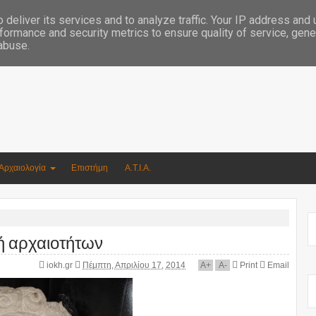
Συγγραφέας Νικόλαος Αργυρίου
deliver its services and to analyze traffic. Your IP address and
formance and security metrics to ensure quality of service, gen
 abuse.
Αρχαιολογία
Επιστήμη
Α.Τ.Ι.Α.
χή αρχαιοτήτων
iokh.gr
Πέμπτη, Απριλίου 17, 2014
A
+
A
-
Print
Email