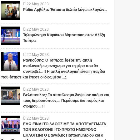
ΜΑΖΟΥΝ ΓΙΑ ΤΗΝ
Έλληνες και η Άγνωστη
22
May
2023
Ράδιο Αρβύλα: Έκτακτο δελτίο λόγω εκλογών...
ΙΔΑ ΜΑΣ... ; ΔΕΝ ΤΑ
Ιερατική σχέση!(ΒΙΝΤΕΟ)
 ΤΥΧΑΙΑ ΣΤΙΣ
/2015...
.gr δημοσιεύει κάθε
Το iokh.gr δημοσιεύει κάθε
το οποίο είναι σχετικό
σχόλιο το οποίο είναι σχετικό
22
May
2023
έμα. Ωστόσο, αυτό δεν
με το θέμα. Ωστόσο, αυτό δεν
Τηλεφώνημα Κυριάκου Μητσοτάκη στον Αλέξη
Τσίπρα
 ότι...
σημαίνει ότι...
22
May
2023
Ραγκούσης: Ο Τσίπρας έφερε την απλή
αναλογική ως ανάχωμα για τη μέρα που θα
συντριβεί... !! Η απλή αναλογική είναι η παγίδα
που έστησε και έπεσε ο ίδιος μεσα ...;.
22
May
2023
Βελόπουλος: Το αποτέλεσμα διέψευσε ακόμα και
τους δημοσκόπους.... Περάσαμε δια πυρός και
σιδήρου.... !!
22
May
2023
ΕΔΩ ΕΙΝΑΙ ΤΟ ΛΑΘΟΣ ΜΕ ΤΑ ΑΠΟΤΕΛΕΣΜΑΤΑ
ΤΩΝ ΕΚΛΟΓΩΝ!!! ΤΟ ΠΡΩΤΟ ΗΜΙΧΡΟΝΟ
ΕΚΛΟΓΩΝ! Ο Βαγγέλης Παπαδημητρίου και ο