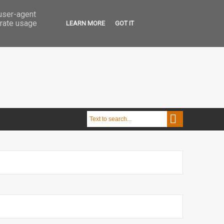
 user-agent
erate usage
LEARN MORE
GOT IT