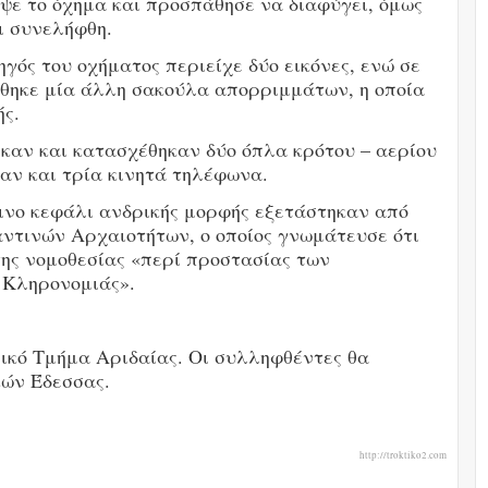
ψε το όχημα και προσπάθησε να διαφύγει, όμως
ι συνελήφθη.
ός του οχήματος περιείχε δύο εικόνες, ενώ σε
έθηκε μία άλλη σακούλα απορριμμάτων, η οποία
ής.
ηκαν και κατασχέθηκαν δύο όπλα κρότου – αερίου
αν και τρία κινητά τηλέφωνα.
ίθινο κεφάλι ανδρικής μορφής εξετάστηκαν από
αντινών Αρχαιοτήτων, ο οποίος γνωμάτευσε ότι
της νομοθεσίας «περί προστασίας των
ς Κληρονομιάς».
ικό Τμήμα Αριδαίας. Οι συλληφθέντες θα
κών Έδεσσας.
http://troktiko2.com