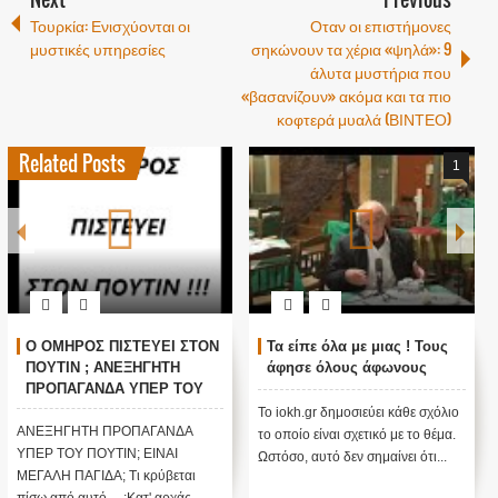
Τουρκία: Ενισχύονται οι
Οταν οι επιστήμονες
μυστικές υπηρεσίες
σηκώνουν τα χέρια «ψηλά»: 9
άλυτα μυστήρια που
«βασανίζουν» ακόμα και τα πιο
κοφτερά μυαλά (ΒΙΝΤΕΟ)
Related Posts
1
Ο ΟΜΗΡΟΣ ΠΙΣΤΕΥΕΙ ΣΤΟΝ
Τα είπε όλα με μιας ! Τους
ΠΟΥΤΙΝ ; ΑΝΕΞΗΓΗΤΗ
άφησε όλους άφωνους
ΠΡΟΠΑΓΑΝΔΑ ΥΠΕΡ ΤΟΥ
ΠΟΥΤΙΝ;
Το iokh.gr δημοσιεύει κάθε σχόλιο
ΑΝΕΞΗΓΗΤΗ ΠΡΟΠΑΓΑΝΔΑ
το οποίο είναι σχετικό με το θέμα.
ΥΠΕΡ ΤΟΥ ΠΟΥΤΙΝ; ΕΙΝΑΙ
Ωστόσο, αυτό δεν σημαίνει ότι...
ΜΕΓΑΛΗ ΠΑΓΙΔΑ; Τι κρύβεται