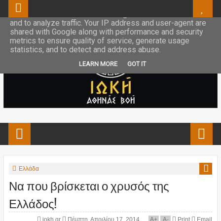
This site uses cookies from Google to deliver its services
and to analyze traffic. Your IP address and user-agent are
shared with Google along with performance and security
metrics to ensure quality of service, generate usage
statistics, and to detect and address abuse.
LEARN MORE
GOT IT
Ελλάδα
Να που βρίσκεται ο χρυσός της
Ελλάδος!
iokh.gr
Πέμπτη, Απριλίου 17, 2014
A
+
A
-
Print
Email