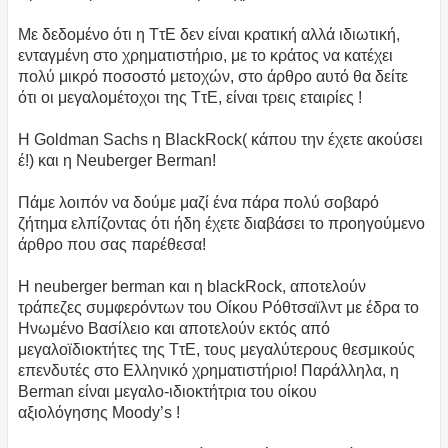
Με δεδομένο ότι η ΤτΕ δεν είναι κρατική αλλά ιδιωτική,
ενταγμένη στο χρηματιστήριο, με το κράτος να κατέχει
πολύ μικρό ποσοστό μετοχών, στο άρθρο αυτό θα δείτε
ότι οι μεγαλομέτοχοι της ΤτΕ, είναι τρεις εταιρίες !
H Goldman Sachs η BlackRock( κάπου την έχετε ακούσει
έ!) και η Neuberger Berman!
Πάμε λοιπόν να δούμε μαζί ένα πάρα πολύ σοβαρό
ζήτημα ελπίζοντας ότι ήδη έχετε διαβάσει το προηγούμενο
άρθρο που σας παρέθεσα!
Η neuberger berman και η blackRock, αποτελούν
τράπεζες συμφερόντων του Οίκου Ρόθτσαϊλντ με έδρα το
Ηνωμένο Βασίλειο και αποτελούν εκτός από
μεγαλοϊδιοκτήτες της ΤτΕ, τους μεγαλύτερους θεσμικούς
επενδυτές στο Ελληνικό χρηματιστήριο! Παράλληλα, η
Berman είναι μεγαλο-ιδιοκτήτρια του οίκου
αξιολόγησης Moody’s !