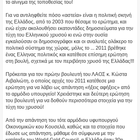
το αίνιγμα της τοποθεσίας του!
Για να αντιληφθείτε πόσο «αστεία» είναι η πολιτική σκηνή
της Ελλάδος, από το 2003 που θέσαμε το ερώτημα, και
ενώ είχαν ακολουθήσει εκατοντάδες δημοσιεύματα για την
τύχη του Ελληνικού χρυσού κι ενώ στην ουσία
εγκαλούσαν οι δημοσιογράφοι και οι αναλυτές ολάκερο το
πολιτικό σύστημα της χώρας, μόλις το ... 2011 βρέθηκε
ένας Ελληνας πολιτικός και κατέθεσε επίσημη ερώτηση
στη βουλή, σχετικά με τον περιβόητο χρυσό της Ελλάδας!!!
Πρόκειται για τον πρώην βουλευτή του ΛΑΟΣ κ. Κώστα
Αιβαλιώτη, ο οποίος αρχές του 2011 κατέθεσε μια
ερώτηση για να λάβει ως απάντηση «ήξεις αφήξεις» από
το αρμόδιο υπουργείο! Χρειάστηκε και δεύτερη ερώτηση
του βουλευτή για να δοθούν περισσότερα στοιχεία για την
τύχη του χρυσού!
Από την απάντηση του τότε αρμόδιου υφυπουργού
Οικονομικών κου Κουσελά, καθώς και τα στοιχεία που
έδωσε ως απάντηση, μάθαμε ότι σύμφωνα με την
κατάταξη του World Gold Council, η Ελλάδα ήταν 30η