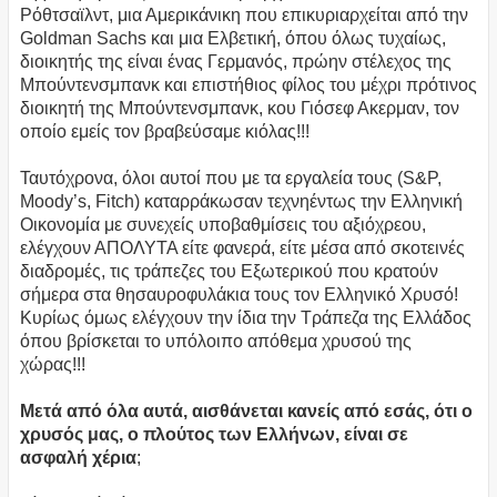
Ρόθτσαϊλντ, μια Αμερικάνικη που επικυριαρχείται από την
Goldman Sachs και μια Ελβετική, όπου όλως τυχαίως,
διοικητής της είναι ένας Γερμανός, πρώην στέλεχος της
Μπούντενσμπανκ και επιστήθιος φίλος του μέχρι πρότινος
διοικητή της Μπούντενσμπανκ, κου Γιόσεφ Ακερμαν, τον
οποίο εμείς τον βραβεύσαμε κιόλας!!!
Ταυτόχρονα, όλοι αυτοί που με τα εργαλεία τους (S&P,
Moody’s, Fitch) καταρράκωσαν τεχνηέντως την Ελληνική
Οικονομία με συνεχείς υποβαθμίσεις του αξιόχρεου,
ελέγχουν ΑΠΟΛΥΤΑ είτε φανερά, είτε μέσα από σκοτεινές
διαδρομές, τις τράπεζες του Εξωτερικού που κρατούν
σήμερα στα θησαυροφυλάκια τους τον Ελληνικό Χρυσό!
Κυρίως όμως ελέγχουν την ίδια την Τράπεζα της Ελλάδος
όπου βρίσκεται το υπόλοιπο απόθεμα χρυσού της
χώρας!!!
Μετά από όλα αυτά, αισθάνεται κανείς από εσάς, ότι ο
χρυσός μας, ο πλούτος των Ελλήνων, είναι σε
ασφαλή χέρια
;