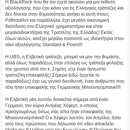
Η BlackRock που θα την έχετε ακούσει για μια έκθεση
αξιολόγησης που έχει κάνει για τις Ελληνικές τράπεζες και
δεν δίνεται στην δημοσιότητα, ανήκει κι αυτή στους
Ρόθτσαϊλντ και παράλληλα, έχει μεγάλη οικονομική
διείσδυση στο Ελληνικό χρηματιστήριο και είναι
μεγαλοιδιοκτήτρια της Τραπέζης της Ελλάδος! Εκτός
όλων αυτών, κατέχει μεγάλο ποσοστό ως ιδιοκτήτρια στον
οίκο αξιολόγησης Standard & Poors!!!
H UBS, η Ελβετική τράπεζα, μπορεί να μην την θυμάστε,
αλλά όλως παραδόξως όταν επιλέγη ως τράπεζα φύλαξης
του χρυσού από τον κ. Σημίτη, είχε έναν άγνωστο
τραπεζίτη επικεφαλής! Σήμερα (εδώ έρχεται το
παραδόξως) έχει ως γενικό διευθυντή, έναν άνθρωπο που
τότε ήταν επικεφαλής της Γερμανικής Μπούντεσμπανκ!!!!
Η Ελβετική ubs λοιπόν διοικείται σήμερα από έναν
Γερμανό, τον κύριο Αντρέας Χέφερτ, ο οποίος
προηγουμένως όπως σας είπα ήταν επικεφαλής της
Μπούντενσμπανκ!! Ο κ.Χέφερτ λοιπόν, τον Απρίλιο, ήταν
από τους πρώοτους που δήλωναν ότι «δεν αποκλείει
έξοδο της Ελλάδας από την Ευρωζώνη» !!! Περίεργο δεν