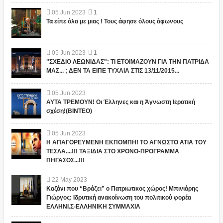
05
Jun
2023
1
Τα είπε όλα με μιας ! Τους άφησε όλους άφωνους
05
Jun
2023
1
"ΣΧΕΔΙΟ ΛΕΩΝΙΔΑΣ": ΤΙ ΕΤΟΙΜΑΖΟΥΝ ΓΙΑ ΤΗΝ ΠΑΤΡΙΔΑ
ΜΑΣ... ; ΔΕΝ ΤΑ ΕΙΠΕ ΤΥΧΑΙΑ ΣΤΙΣ 13/11/2015...
05
Jun
2023
ΑΥΤΑ ΤΡΕΜΟΥΝ! Οι Έλληνες και η Άγνωστη Ιερατική
σχέση!(ΒΙΝΤΕΟ)
05
Jun
2023
Η ΑΠΑΓΟΡΕΥΜΕΝΗ ΕΚΠΟΜΠΗ! ΤΟ ΑΓΝΩΣΤΟ ΑΤΙΑ ΤΟΥ
ΤΕΣΛΑ....!!! ΤΑΞΙΔΙΑ ΣΤΟ ΧΡΟΝΟ-ΠΡΟΓΡΑΜΜΑ
ΠΗΓΑΣΟΣ...!!!
22
May
2023
Καζάνι που “Βράζει” ο Πατριωτικος χώρος! Μπινιάρης
Γιώργος: Ιδρυτική ανακοίνωση του πολιτικού φορέα
ΕΛΛΗΝΙ.Σ-ΕΛΛΗΝΙΚΗ ΣΥΜΜΑΧΙΑ