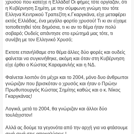
χρυσού που κατείχε η Ελλάδα! Οι φήμες τότε οργίαζαν, ότι
η Κυβέρνηση Σημίτη, με την σύμφωνη γνώμη του τότε
Ελληνα Κεντρικού Τραπεζίτη κ.Γκαργκάνα, είχε μεταφέρει
εκτός Ελλάδας, ένα μεγάλο φορτίο χρυσού! Τι κι αν είχαμε
τοποθετηθεί τότε δημόσια, τι κι αν το θέμα ήταν πολύ
σοβαρό; Ουδείς απάντησε στο ερώτημά μας τότε, τι
συνέβη με τον Ελληνικό Χρυσό;
Εκτοτε επανήλθαμε στο θέμα άλλες δύο φορές και ουδείς
φαίνεται να συγκινήθηκε, ακόμη και όταν στη Κυβέρνηση
είχε έρθει ο Κώστας Καραμανλής και η ΝΔ.
Φαίνεται λοιπόν ότι μέχρι και το 2004, μόνο δυο άνθρωποι
γνώριζαν που βρισκόταν ο χρυσός και ήταν ο Πρώην
Πρωθυπουργός Κώστας Σημίτης καθώς και ο κ. Νίκος
Γκαργκάνας!
Λογικά, μετά το 2004, θα γνώριζαν και άλλοι δύο
τουλάχιστον!
Αλλά ας δούμε τα γεγονότα από την αρχή για να φτάσουμε
σιγά-σιγά στις αποκαλύψεις !