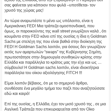
σας φαίνεται για κάποιον που φυλά –υποτίθεται- τον
χρυσό της χώρας μας!
Αν τώρα αναρωτιέστε τι μένει ως υπόλοιπο, είναι η
Αμερικάνικη FED! Μια τράπεζα ομοσπονδιακή, που
όμως, οι παροικούντες της wall street γνωρίζουν καλά , ότι
κουμάντο στην FED κάνει επί της ουσίας η ίδια η Goldman
Sachs με στελέχη της που είναι βαθιά στην διοίκηση της
FED! Η Goldman Sachs λοιπόν, για όσους δεν γνωρίζουν
εκτός των αμαρτωλών “swaps” της Κυβέρνησης Σημίτη,
πρωτοστάτησε στην δημιουργία συνθηκών κρίσης στην
Ελλάδα και παράλληλα το κράτος μας την είχε και ως …
σύμβουλο! Η Goldman sachs λοιπόν, είναι ιδιοκτήτρια
παράλληλα του οίκου αξιολόγησης FITCH !!!
Είμαι λοιπόν βέβαιος, ότι με το σημερινό άρθρο,
συνθέσατε ένα μεγάλο τμήμα του παζλ που αναζητούσατε
εδώ και καιρό!
Επί της ουσίας, η Ελλάδα, έχει τον μισό χρυσό της , σε μια
Αγγλική Τράπεζα που επικυριαρχείται από τον Οίκο