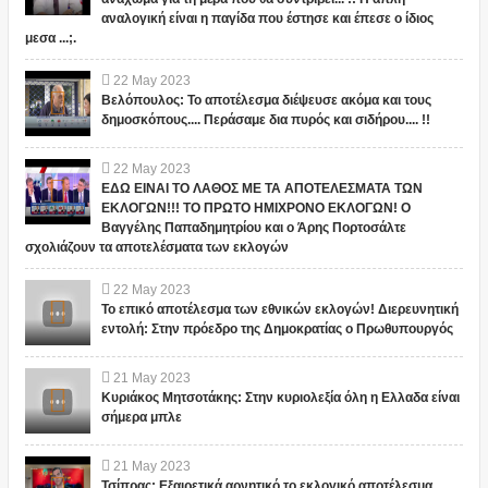
αναλογική είναι η παγίδα που έστησε και έπεσε ο ίδιος
μεσα ...;.
22
May
2023
Βελόπουλος: Το αποτέλεσμα διέψευσε ακόμα και τους
δημοσκόπους.... Περάσαμε δια πυρός και σιδήρου.... !!
22
May
2023
ΕΔΩ ΕΙΝΑΙ ΤΟ ΛΑΘΟΣ ΜΕ ΤΑ ΑΠΟΤΕΛΕΣΜΑΤΑ ΤΩΝ
ΕΚΛΟΓΩΝ!!! ΤΟ ΠΡΩΤΟ ΗΜΙΧΡΟΝΟ ΕΚΛΟΓΩΝ! Ο
Βαγγέλης Παπαδημητρίου και ο Άρης Πορτοσάλτε
σχολιάζουν τα αποτελέσματα των εκλογών
22
May
2023
Το επικό αποτέλεσμα των εθνικών εκλογών! Διερευνητική
εντολή: Στην πρόεδρο της Δημοκρατίας ο Πρωθυπουργός
21
May
2023
Κυριάκος Μητσοτάκης: Στην κυριολεξία όλη η Ελλαδα είναι
σήμερα μπλε
21
May
2023
Τσίπρας: Εξαιρετικά αρνητικό το εκλογικό αποτέλεσμα