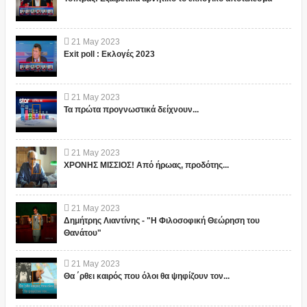
21
May
2023
Exit poll : Εκλογές 2023
21
May
2023
Τα πρώτα προγνωστικά δείχνουν...
21
May
2023
ΧΡΟΝΗΣ ΜΙΣΣΙΟΣ! Από ήρωας, προδότης...
21
May
2023
Δημήτρης Λιαντίνης - "Η Φιλοσοφική Θεώρηση του
Θανάτου"
21
May
2023
Θα ΄ρθει καιρός που όλοι θα ψηφίζουν τον...