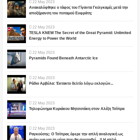
22
May
2023
Ανακαλύφθηκε ο τάφος του Γίγαντα Γκιλγκαμές μετά την
αποξήρανση του ποταμού Ευφράτη;
22
May
2023
TESLA KNEW The Secret of the Great Pyramid: Unlimited
Energy to Power the World
22
May
2023
Pyramids Found Beneath Antarctic Ice
22
May
2023
Ράδιο Αρβύλα: Έκτακτο δελτίο λόγω εκλογών...
22
May
2023
Τηλεφώνημα Κυριάκου Μητσοτάκη στον Αλέξη Τσίπρα
22
May
2023
Ραγκούσης: Ο Τσίπρας έφερε την απλή αναλογική ως
ανάχωμα για τη μέρα που θα συντριβεί... !! Η απλή