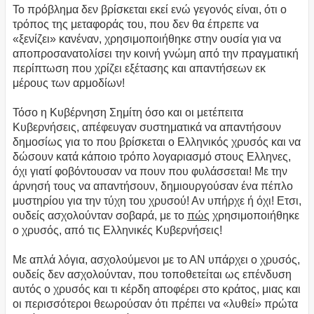
Το πρόβλημα δεν βρίσκεται εκεί ενώ γεγονός είναι, ότι ο
τρόπος της μεταφοράς του, που δεν θα έπρεπε να
«ξενίζει» κανέναν, χρησιμοποιήθηκε στην ουσία για να
αποπροσανατολίσει την κοινή γνώμη από την πραγματική
περίπτωση που χρίζει εξέτασης και απαντήσεων εκ
μέρους των αρμοδίων!
Τόσο η Κυβέρνηση Σημίτη όσο και οι μετέπειτα
Κυβερνήσεις, απέφευγαν συστηματικά να απαντήσουν
δημοσίως για το που βρίσκεται ο Ελληνικός χρυσός και να
δώσουν κατά κάποιο τρόπο λογαριασμό στους Ελληνες,
όχι γιατί φοβόντουσαν να πουν που φυλάσσεται! Με την
άρνησή τους να απαντήσουν, δημιουργούσαν ένα πέπλο
μυστηρίου για την τύχη του χρυσού! Αν υπήρχε ή όχι! Ετσι,
ουδείς ασχολούνταν σοβαρά, με το
πώς
χρησιμοποιήθηκε
ο χρυσός, από τις Ελληνικές Κυβερνήσεις!
Με απλά λόγια, ασχολούμενοι με το ΑΝ υπάρχει ο χρυσός,
ουδείς δεν ασχολούνταν, που τοποθετείται ως επένδυση
αυτός ο χρυσός και τι κέρδη αποφέρει στο κράτος, μιας και
οι περισσότεροι θεωρούσαν ότι πρέπει να «λυθεί» πρώτα