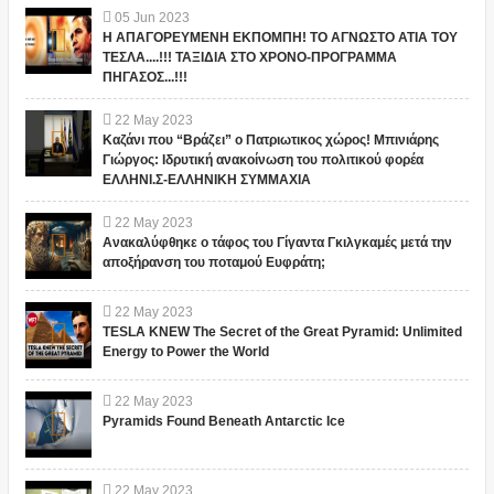
05
Jun
2023
Η ΑΠΑΓΟΡΕΥΜΕΝΗ ΕΚΠΟΜΠΗ! ΤΟ ΑΓΝΩΣΤΟ ΑΤΙΑ ΤΟΥ
ΤΕΣΛΑ....!!! ΤΑΞΙΔΙΑ ΣΤΟ ΧΡΟΝΟ-ΠΡΟΓΡΑΜΜΑ
ΠΗΓΑΣΟΣ...!!!
22
May
2023
Καζάνι που “Βράζει” ο Πατριωτικος χώρος! Μπινιάρης
Γιώργος: Ιδρυτική ανακοίνωση του πολιτικού φορέα
ΕΛΛΗΝΙ.Σ-ΕΛΛΗΝΙΚΗ ΣΥΜΜΑΧΙΑ
22
May
2023
Ανακαλύφθηκε ο τάφος του Γίγαντα Γκιλγκαμές μετά την
αποξήρανση του ποταμού Ευφράτη;
22
May
2023
TESLA KNEW The Secret of the Great Pyramid: Unlimited
Energy to Power the World
22
May
2023
Pyramids Found Beneath Antarctic Ice
22
May
2023