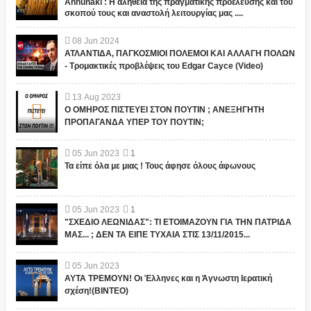
Annunaki : Η αλήθεια της πραγματικής προέλευσης και του
σκοπού τους και αναστολή λειτουργίας μας ....
08
Jun
2024
ΑΤΛΑΝΤΙΔΑ, ΠΑΓΚΟΣΜΙΟΙ ΠΟΛΕΜΟΙ ΚΑΙ ΑΛΛΑΓΗ ΠΟΛΩΝ
- Τρομακτικές προβλέψεις του Edgar Cayce (Video)
13
Aug
2023
Ο ΟΜΗΡΟΣ ΠΙΣΤΕΥΕΙ ΣΤΟΝ ΠΟΥΤΙΝ ; ΑΝΕΞΗΓΗΤΗ
ΠΡΟΠΑΓΑΝΔΑ ΥΠΕΡ ΤΟΥ ΠΟΥΤΙΝ;
05
Jun
2023
1
Τα είπε όλα με μιας ! Τους άφησε όλους άφωνους
05
Jun
2023
1
"ΣΧΕΔΙΟ ΛΕΩΝΙΔΑΣ": ΤΙ ΕΤΟΙΜΑΖΟΥΝ ΓΙΑ ΤΗΝ ΠΑΤΡΙΔΑ
ΜΑΣ... ; ΔΕΝ ΤΑ ΕΙΠΕ ΤΥΧΑΙΑ ΣΤΙΣ 13/11/2015...
05
Jun
2023
ΑΥΤΑ ΤΡΕΜΟΥΝ! Οι Έλληνες και η Άγνωστη Ιερατική
σχέση!(ΒΙΝΤΕΟ)