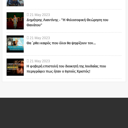
21
May
2023
Δημήτρης Λιαντίνης - "Η Φιλοσοφική Θεώρηση του
Θανάτου"
21
May
2023
Θα ΄ρθει καιρός που όλοι θα ψηφίζουν τον...
21
May
2023
Η φοβερή επιστολή του διοικητή της Ιουδαίας που
περιγράφει πως ήταν ο Ιησούς Χριστός!