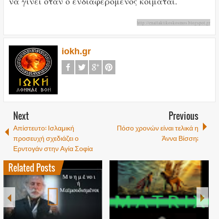
να γίνει όταν ο ενδιαφερόμενος κοιμάται.
http://enallaktikoskosmos.blogspot.gr
iokh.gr
Next
Previous
Απίστευτο: Ισλαμική
Πόσο χρονών είναι τελικά η
προσευχή σχεδιάζει ο
Άννα Βίσση;
Ερντογάν στην Αγία Σοφία
Related Posts