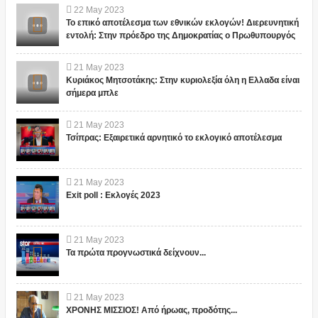
22
May
2023
Το επικό αποτέλεσμα των εθνικών εκλογών! Διερευνητική
εντολή: Στην πρόεδρο της Δημοκρατίας ο Πρωθυπουργός
21
May
2023
Κυριάκος Μητσοτάκης: Στην κυριολεξία όλη η Ελλαδα είναι
σήμερα μπλε
21
May
2023
Τσίπρας: Εξαιρετικά αρνητικό το εκλογικό αποτέλεσμα
21
May
2023
Exit poll : Εκλογές 2023
21
May
2023
Τα πρώτα προγνωστικά δείχνουν...
21
May
2023
ΧΡΟΝΗΣ ΜΙΣΣΙΟΣ! Από ήρωας, προδότης...