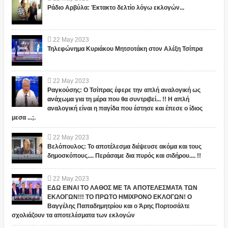
Ράδιο Αρβύλα: Έκτακτο δελτίο λόγω εκλογών...
22
May
2023
Τηλεφώνημα Κυριάκου Μητσοτάκη στον Αλέξη Τσίπρα
22
May
2023
Ραγκούσης: Ο Τσίπρας έφερε την απλή αναλογική ως
ανάχωμα για τη μέρα που θα συντριβεί... !! Η απλή
αναλογική είναι η παγίδα που έστησε και έπεσε ο ίδιος
μεσα ...;.
22
May
2023
Βελόπουλος: Το αποτέλεσμα διέψευσε ακόμα και τους
δημοσκόπους.... Περάσαμε δια πυρός και σιδήρου.... !!
22
May
2023
ΕΔΩ ΕΙΝΑΙ ΤΟ ΛΑΘΟΣ ΜΕ ΤΑ ΑΠΟΤΕΛΕΣΜΑΤΑ ΤΩΝ
ΕΚΛΟΓΩΝ!!! ΤΟ ΠΡΩΤΟ ΗΜΙΧΡΟΝΟ ΕΚΛΟΓΩΝ! Ο
Βαγγέλης Παπαδημητρίου και ο Άρης Πορτοσάλτε
σχολιάζουν τα αποτελέσματα των εκλογών