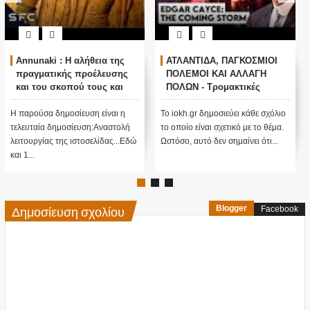
i : Η αλήθεια της
ΑΤΛΑΝΤΙΔΑ, ΠΑΓΚΟΣΜΙΟΙ
Ο ΟΜΗΡΟ
τικής προέλευσης
ΠΟΛΕΜΟΙ ΚΑΙ ΑΛΛΑΓΗ
ΠΟΥΤΙΝ 
 σκοπού τους και
ΠΟΛΩΝ - Τρομακτικές
ΠΡΟΠΑΓΑ
ή λειτουργίας μας
προβλέψεις του Edgar
ΠΟΥΤΙΝ;
Cayce (Video)
 δημοσίευση είναι η
Το iokh.gr δημοσιεύει κάθε σχόλιο
ΑΝΕΞΗΓΗΤ
 δημοσίευση:Αναστολή
το οποίο είναι σχετικό με το θέμα.
ΥΠΕΡ ΤΟΥ Π
ς της ιστοσελίδας...Εδώ
Ωστόσο, αυτό δεν σημαίνει ότι...
ΜΕΓΑΛΗ ΠΑΓΙ
πίσω από αυτό
Δημοσίευση σχολίου
Blogger
Facebook