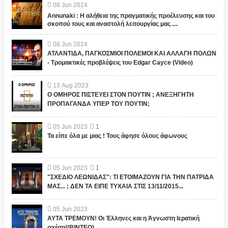
08
Jun
2024
Annunaki : Η αλήθεια της πραγματικής προέλευσης και του
σκοπού τους και αναστολή λειτουργίας μας ....
08
Jun
2024
ΑΤΛΑΝΤΙΔΑ, ΠΑΓΚΟΣΜΙΟΙ ΠΟΛΕΜΟΙ ΚΑΙ ΑΛΛΑΓΗ ΠΟΛΩΝ
- Τρομακτικές προβλέψεις του Edgar Cayce (Video)
13
Aug
2023
Ο ΟΜΗΡΟΣ ΠΙΣΤΕΥΕΙ ΣΤΟΝ ΠΟΥΤΙΝ ; ΑΝΕΞΗΓΗΤΗ
ΠΡΟΠΑΓΑΝΔΑ ΥΠΕΡ ΤΟΥ ΠΟΥΤΙΝ;
05
Jun
2023
1
Τα είπε όλα με μιας ! Τους άφησε όλους άφωνους
05
Jun
2023
1
"ΣΧΕΔΙΟ ΛΕΩΝΙΔΑΣ": ΤΙ ΕΤΟΙΜΑΖΟΥΝ ΓΙΑ ΤΗΝ ΠΑΤΡΙΔΑ
ΜΑΣ... ; ΔΕΝ ΤΑ ΕΙΠΕ ΤΥΧΑΙΑ ΣΤΙΣ 13/11/2015...
05
Jun
2023
ΑΥΤΑ ΤΡΕΜΟΥΝ! Οι Έλληνες και η Άγνωστη Ιερατική
σχέση!(ΒΙΝΤΕΟ)