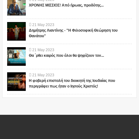
ΧΡΟΝΗΣ ΜΙΣΣΙΟΣ! Από ήρωας, προδότης...
21
May
2023
Δημήτρης Λιαντίνης - "Η Φιλοσοφική Θεώρηση του
Θανάτου"
21
May
2023
Θα ΄ρθει καιρός που όλοι θα ψηφίζουν τον...
21
May
2023
Η φοβερή επιστολή του διοικητή της Ιουδαίας που
περιγράφει πως ήταν ο Ιησούς Χριστός!