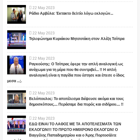
22
May
2023
Ράδιο Αρβύλα: Έκτακτο δελτίο λόγω εκλογών...
22
May
2023
Τηλεφώνημα Κυριάκου Μητσοτάκη στον Αλέξη Τσίπρα
22
May
2023
Ραγκούσης: Ο Τσίπρας έφερε την απλή αναλογική ως
ανάχωμα για τη μέρα που θα συντριβεί... !! Η απλή
αναλογική είναι η παγίδα που έστησε και έπεσε ο ίδιος
μεσα ...;.
22
May
2023
Βελόπουλος: Το αποτέλεσμα διέψευσε ακόμα και τους
δημοσκόπους.... Περάσαμε δια πυρός και σιδήρου.... !!
22
May
2023
ΕΔΩ ΕΙΝΑΙ ΤΟ ΛΑΘΟΣ ΜΕ ΤΑ ΑΠΟΤΕΛΕΣΜΑΤΑ ΤΩΝ
ΕΚΛΟΓΩΝ!!! ΤΟ ΠΡΩΤΟ ΗΜΙΧΡΟΝΟ ΕΚΛΟΓΩΝ! Ο
Βαγγέλης Παπαδημητρίου και ο Άρης Πορτοσάλτε