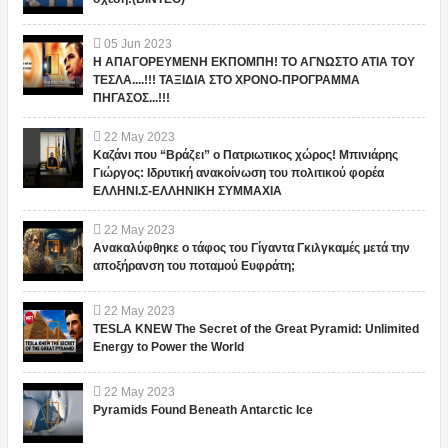
05
Jun
2023
Η ΑΠΑΓΟΡΕΥΜΕΝΗ ΕΚΠΟΜΠΗ! ΤΟ ΑΓΝΩΣΤΟ ΑΤΙΑ ΤΟΥ
ΤΕΣΛΑ....!!! ΤΑΞΙΔΙΑ ΣΤΟ ΧΡΟΝΟ-ΠΡΟΓΡΑΜΜΑ
ΠΗΓΑΣΟΣ...!!!
22
May
2023
Καζάνι που “Βράζει” ο Πατριωτικος χώρος! Μπινιάρης
Γιώργος: Ιδρυτική ανακοίνωση του πολιτικού φορέα
ΕΛΛΗΝΙ.Σ-ΕΛΛΗΝΙΚΗ ΣΥΜΜΑΧΙΑ
22
May
2023
Ανακαλύφθηκε ο τάφος του Γίγαντα Γκιλγκαμές μετά την
αποξήρανση του ποταμού Ευφράτη;
22
May
2023
TESLA KNEW The Secret of the Great Pyramid: Unlimited
Energy to Power the World
22
May
2023
Pyramids Found Beneath Antarctic Ice