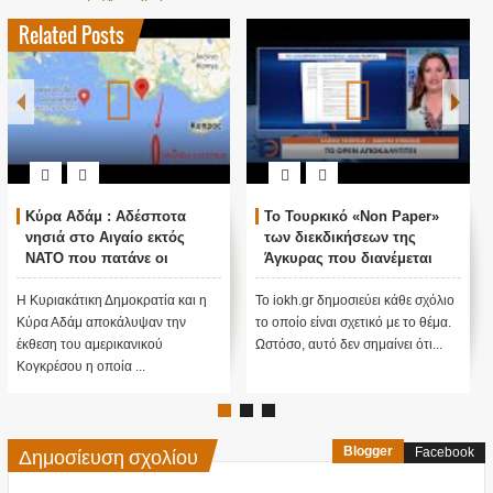
Related Posts
δέσποτα
Το Τουρκικό «Non Paper»
Ιωάννης Μάζης: 
ο εκτός
των διεκδικήσεων της
πολεμική ενέργεια
νε οι
Άγκυρας που διανέμεται
Ελληνικό νησί
 συνθήκη της
στις ξένες πρεσβείες
κρατία και η
Το iokh.gr δημοσιεύει κάθε σχόλιο
Το iokh.gr δημοσιεύει 
υψαν την
το οποίο είναι σχετικό με το θέμα.
το οποίο είναι σχετικό 
νικού
Ωστόσο, αυτό δεν σημαίνει ότι...
Ωστόσο, αυτό δεν σημαί
..
Δημοσίευση σχολίου
Blogger
Facebook