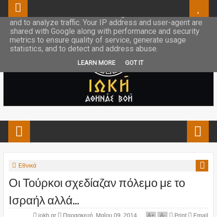
This site uses cookies from Google to deliver its services
and to analyze traffic. Your IP address and user-agent are
shared with Google along with performance and security
metrics to ensure quality of service, generate usage
statistics, and to detect and address abuse.
LEARN MORE
GOT IT
Εθνικά
Οι Τούρκοι σχεδίαζαν πόλεμο με το
Ισραήλ αλλά…
iokh.gr
Παρασκευή, Μαΐου 09, 2014
A
+
A
-
Print
Email