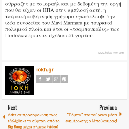
σύρραξης με το Ισραήλ και με δεδομένη την οργή
που θα είχαν οι ΗΠΑ στην εμπλοκή αυτή, η
τουρκική κυβέρνηση γρήγορα εγκατέλειψε την
ιδέα συνοδείας του Mavi Marmara με τουρκικά
πολεμικά πλοία και έτσι οι «τσαμπουκάδες» των
Πασάδων έμειναν σχέδια επί χάρτου.
www.hellas-now.com
iokh.gr
Next
Previous
Δείτε σε προσομοίωση πως
“Ρόμπα” στα τούρκικα μέσα
εξελίχθηκε το σύμπαν από το
ενημέρωσης ο Μπούκουρας!
Big Bang μέχρι σήμερα (video)