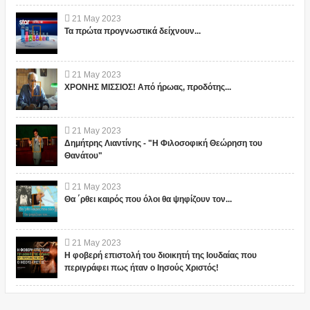
21
May
2023
Τα πρώτα προγνωστικά δείχνουν...
21
May
2023
ΧΡΟΝΗΣ ΜΙΣΣΙΟΣ! Από ήρωας, προδότης...
21
May
2023
Δημήτρης Λιαντίνης - "Η Φιλοσοφική Θεώρηση του
Θανάτου"
21
May
2023
Θα ΄ρθει καιρός που όλοι θα ψηφίζουν τον...
21
May
2023
Η φοβερή επιστολή του διοικητή της Ιουδαίας που
περιγράφει πως ήταν ο Ιησούς Χριστός!