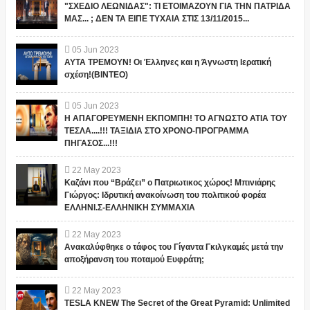
"ΣΧΕΔΙΟ ΛΕΩΝΙΔΑΣ": ΤΙ ΕΤΟΙΜΑΖΟΥΝ ΓΙΑ ΤΗΝ ΠΑΤΡΙΔΑ
ΜΑΣ... ; ΔΕΝ ΤΑ ΕΙΠΕ ΤΥΧΑΙΑ ΣΤΙΣ 13/11/2015...
05
Jun
2023
ΑΥΤΑ ΤΡΕΜΟΥΝ! Οι Έλληνες και η Άγνωστη Ιερατική
σχέση!(ΒΙΝΤΕΟ)
05
Jun
2023
Η ΑΠΑΓΟΡΕΥΜΕΝΗ ΕΚΠΟΜΠΗ! ΤΟ ΑΓΝΩΣΤΟ ΑΤΙΑ ΤΟΥ
ΤΕΣΛΑ....!!! ΤΑΞΙΔΙΑ ΣΤΟ ΧΡΟΝΟ-ΠΡΟΓΡΑΜΜΑ
ΠΗΓΑΣΟΣ...!!!
22
May
2023
Καζάνι που “Βράζει” ο Πατριωτικος χώρος! Μπινιάρης
Γιώργος: Ιδρυτική ανακοίνωση του πολιτικού φορέα
ΕΛΛΗΝΙ.Σ-ΕΛΛΗΝΙΚΗ ΣΥΜΜΑΧΙΑ
22
May
2023
Ανακαλύφθηκε ο τάφος του Γίγαντα Γκιλγκαμές μετά την
αποξήρανση του ποταμού Ευφράτη;
22
May
2023
TESLA KNEW The Secret of the Great Pyramid: Unlimited