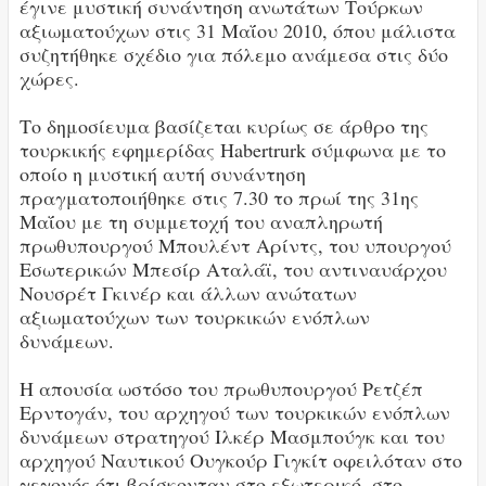
έγινε μυστική συνάντηση ανωτάτων Τούρκων
αξιωματούχων στις 31 Μαΐου 2010, όπου μάλιστα
συζητήθηκε σχέδιο για πόλεμο ανάμεσα στις δύο
χώρες.
Το δημοσίευμα βασίζεται κυρίως σε άρθρο της
τουρκικής εφημερίδας Habertrurk σύμφωνα με το
οποίο η μυστική αυτή συνάντηση
πραγματοποιήθηκε στις 7.30 το πρωί της 31ης
Μαΐου με τη συμμετοχή του αναπληρωτή
πρωθυπουργού Μπουλέντ Αρίντς, του υπουργού
Εσωτερικών Μπεσίρ Αταλάϊ, του αντιναυάρχου
Νουσρέτ Γκινέρ και άλλων ανώτατων
αξιωματούχων των τουρκικών ενόπλων
δυνάμεων.
Η απουσία ωστόσο του πρωθυπουργού Ρετζέπ
Ερντογάν, του αρχηγού των τουρκικών ενόπλων
δυνάμεων στρατηγού Ιλκέρ Μασμπούγκ και του
αρχηγού Ναυτικού Ουγκούρ Γιγκίτ οφειλόταν στο
γεγονός ότι βρίσκονταν στο εξωτερικό, στο