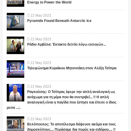
Energy to Power the World
22
May
2023
Pyramids Found Beneath Antarctic Ice
22
May
2023
Ράδιο Αρβύλα: Έκτακτο δελτίο λόγω εκλογών...
22
May
2023
Τηλεφώνημα Κυριάκου Μητσοτάκη στον Αλέξη Τσίπρα
22
May
2023
Ραγκούσης: Ο Τσίπρας έφερε την απλή αναλογική ως
ανάχωμα για τη μέρα που θα συντριβεί... !! Η απλή
αναλογική είναι η παγίδα που έστησε και έπεσε ο ίδιος
μεσα ...;.
22
May
2023
Βελόπουλος: Το αποτέλεσμα διέψευσε ακόμα και τους
δημοσκόπους.... Περάσαμε δια πυρός και σιδήρου.... !!