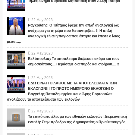
Τηλεφώνημα Κυριάκου Μητσοτάκη στον Αλέξη Τσίπρα
22
May
2023
Ραγκούσης: Ο Τσίπρας έφερε την απλή αναλογική ως
ανάχωμα για τη μέρα που θα συντριβεί... !! Η απλή
αναλογική είναι η παγίδα που έστησε και έπεσε ο ίδιος
μεσα ...;.
22
May
2023
Βελόπουλος: Το αποτέλεσμα διέψευσε ακόμα και τους
δημοσκόπους.... Περάσαμε δια πυρός και σιδήρου.... !!
22
May
2023
ΕΔΩ ΕΙΝΑΙ ΤΟ ΛΑΘΟΣ ΜΕ ΤΑ ΑΠΟΤΕΛΕΣΜΑΤΑ ΤΩΝ
ΕΚΛΟΓΩΝ!!! ΤΟ ΠΡΩΤΟ ΗΜΙΧΡΟΝΟ ΕΚΛΟΓΩΝ! Ο
Βαγγέλης Παπαδημητρίου και ο Άρης Πορτοσάλτε
σχολιάζουν τα αποτελέσματα των εκλογών
22
May
2023
Το επικό αποτέλεσμα των εθνικών εκλογών! Διερευνητική
εντολή: Στην πρόεδρο της Δημοκρατίας ο Πρωθυπουργός