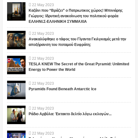
22
May
2023
Καζάνι που “Βράζει” ο Πατριωτικος χώρος! Μπινιάρης
Γιώργος: Ιδρυτική ανακοίνωση του πολιτικού φορέα
ΕΛΛΗΝΙ.Σ-ΕΛΛΗΝΙΚΗ ΣΥΜΜΑΧΙΑ
22
May
2023
Ανακαλύφθηκε ο τάφος του Γίγαντα Γκιλγκαμές μετά την
αποξήρανση του ποταμού Ευφράτη;
22
May
2023
TESLA KNEW The Secret of the Great Pyramid: Unlimited
Energy to Power the World
22
May
2023
Pyramids Found Beneath Antarctic Ice
22
May
2023
Ράδιο Αρβύλα: Έκτακτο δελτίο λόγω εκλογών...
22
May
2023