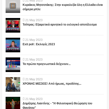
21
May
2023
Κυριάκος Μητσοτάκης: Στην κυριολεξία όλη η Ελλαδα είναι
σήμερα μπλε
21
May
2023
Τσίπρας: Εξαιρετικά αρνητικό το εκλογικό αποτέλεσμα
21
May
2023
Exit poll : Εκλογές 2023
21
May
2023
Τα πρώτα προγνωστικά δείχνουν...
21
May
2023
ΧΡΟΝΗΣ ΜΙΣΣΙΟΣ! Από ήρωας, προδότης...
21
May
2023
Δημήτρης Λιαντίνης - "Η Φιλοσοφική Θεώρηση του
Θανάτου"