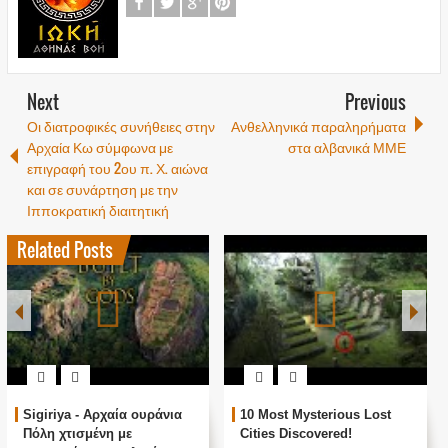
Next
Previous
Οι διατροφικές συνήθειες στην
Ανθελληνικά παραληρήματα
Αρχαία Κω σύμφωνα με
στα αλβανικά ΜΜΕ
επιγραφή του 2ου π. Χ. αιώνα
και σε συνάρτηση με την
Ιπποκρατική διαιτητική
Related Posts
Sigiriya - Αρχαία ουράνια
10 Most Mysterious Lost
Πόλη χτισμένη με
Cities Discovered!