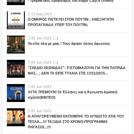
- Τρομακτικές προβλέψεις του Edgar Cayce (Video)
13
Aug
2023
Ο ΟΜΗΡΟΣ ΠΙΣΤΕΥΕΙ ΣΤΟΝ ΠΟΥΤΙΝ ; ΑΝΕΞΗΓΗΤΗ
ΠΡΟΠΑΓΑΝΔΑ ΥΠΕΡ ΤΟΥ ΠΟΥΤΙΝ;
05
Jun
2023
1
Τα είπε όλα με μιας ! Τους άφησε όλους άφωνους
05
Jun
2023
1
"ΣΧΕΔΙΟ ΛΕΩΝΙΔΑΣ": ΤΙ ΕΤΟΙΜΑΖΟΥΝ ΓΙΑ ΤΗΝ ΠΑΤΡΙΔΑ
ΜΑΣ... ; ΔΕΝ ΤΑ ΕΙΠΕ ΤΥΧΑΙΑ ΣΤΙΣ 13/11/2015...
05
Jun
2023
ΑΥΤΑ ΤΡΕΜΟΥΝ! Οι Έλληνες και η Άγνωστη Ιερατική
σχέση!(ΒΙΝΤΕΟ)
05
Jun
2023
Η ΑΠΑΓΟΡΕΥΜΕΝΗ ΕΚΠΟΜΠΗ! ΤΟ ΑΓΝΩΣΤΟ ΑΤΙΑ ΤΟΥ
ΤΕΣΛΑ....!!! ΤΑΞΙΔΙΑ ΣΤΟ ΧΡΟΝΟ-ΠΡΟΓΡΑΜΜΑ
ΠΗΓΑΣΟΣ...!!!