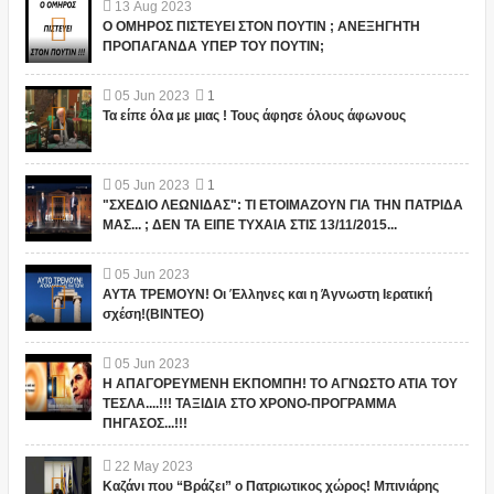
13
Aug
2023
Ο ΟΜΗΡΟΣ ΠΙΣΤΕΥΕΙ ΣΤΟΝ ΠΟΥΤΙΝ ; ΑΝΕΞΗΓΗΤΗ
ΠΡΟΠΑΓΑΝΔΑ ΥΠΕΡ ΤΟΥ ΠΟΥΤΙΝ;
05
Jun
2023
1
Τα είπε όλα με μιας ! Τους άφησε όλους άφωνους
05
Jun
2023
1
"ΣΧΕΔΙΟ ΛΕΩΝΙΔΑΣ": ΤΙ ΕΤΟΙΜΑΖΟΥΝ ΓΙΑ ΤΗΝ ΠΑΤΡΙΔΑ
ΜΑΣ... ; ΔΕΝ ΤΑ ΕΙΠΕ ΤΥΧΑΙΑ ΣΤΙΣ 13/11/2015...
05
Jun
2023
ΑΥΤΑ ΤΡΕΜΟΥΝ! Οι Έλληνες και η Άγνωστη Ιερατική
σχέση!(ΒΙΝΤΕΟ)
05
Jun
2023
Η ΑΠΑΓΟΡΕΥΜΕΝΗ ΕΚΠΟΜΠΗ! ΤΟ ΑΓΝΩΣΤΟ ΑΤΙΑ ΤΟΥ
ΤΕΣΛΑ....!!! ΤΑΞΙΔΙΑ ΣΤΟ ΧΡΟΝΟ-ΠΡΟΓΡΑΜΜΑ
ΠΗΓΑΣΟΣ...!!!
22
May
2023
Καζάνι που “Βράζει” ο Πατριωτικος χώρος! Μπινιάρης