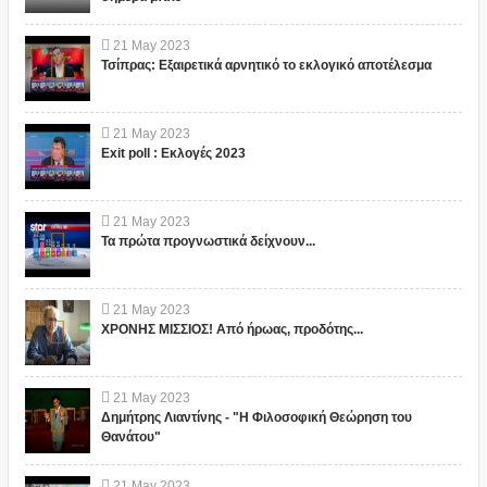
21
May
2023
Τσίπρας: Εξαιρετικά αρνητικό το εκλογικό αποτέλεσμα
21
May
2023
Exit poll : Εκλογές 2023
21
May
2023
Τα πρώτα προγνωστικά δείχνουν...
21
May
2023
ΧΡΟΝΗΣ ΜΙΣΣΙΟΣ! Από ήρωας, προδότης...
21
May
2023
Δημήτρης Λιαντίνης - "Η Φιλοσοφική Θεώρηση του
Θανάτου"
21
May
2023