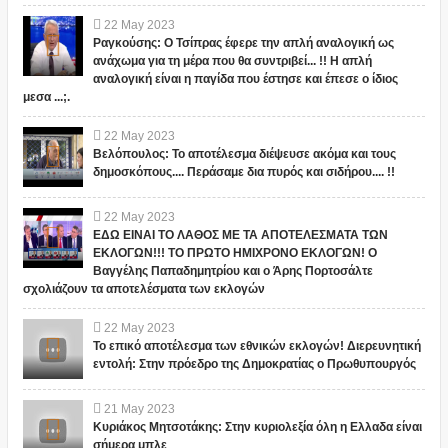
22
May
2023
Ραγκούσης: Ο Τσίπρας έφερε την απλή αναλογική ως
ανάχωμα για τη μέρα που θα συντριβεί... !! Η απλή
αναλογική είναι η παγίδα που έστησε και έπεσε ο ίδιος
μεσα ...;.
22
May
2023
Βελόπουλος: Το αποτέλεσμα διέψευσε ακόμα και τους
δημοσκόπους.... Περάσαμε δια πυρός και σιδήρου.... !!
22
May
2023
ΕΔΩ ΕΙΝΑΙ ΤΟ ΛΑΘΟΣ ΜΕ ΤΑ ΑΠΟΤΕΛΕΣΜΑΤΑ ΤΩΝ
ΕΚΛΟΓΩΝ!!! ΤΟ ΠΡΩΤΟ ΗΜΙΧΡΟΝΟ ΕΚΛΟΓΩΝ! Ο
Βαγγέλης Παπαδημητρίου και ο Άρης Πορτοσάλτε
σχολιάζουν τα αποτελέσματα των εκλογών
22
May
2023
Το επικό αποτέλεσμα των εθνικών εκλογών! Διερευνητική
εντολή: Στην πρόεδρο της Δημοκρατίας ο Πρωθυπουργός
21
May
2023
Κυριάκος Μητσοτάκης: Στην κυριολεξία όλη η Ελλαδα είναι
σήμερα μπλε