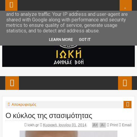
This site uses cookies from Google to deliver its services
and to analyze traffic. Your IP address and user-agent are
shared with Google along with performance and security
metrics to ensure quality of service, generate usage
statistics, and to detect and address abuse.
LEARN MORE
GOT IT
Αποκρυφισμός
Ο κύκλος της στασιμότητας
iokh.gr
Κυριακή, Ιουνίου 01, 2014
A
+
A
-
Print
Email