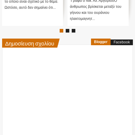
Γράφει ο Νικ. Αλ. ΑργυρίουΟ
το οποίο είναι σχετικό με το θέμα.
άνθρωπος βρίσκεται μεταξύ του
Ωστόσο, αυτό δεν σημαίνει ότι...
γήινου και του ουράνιου
ηλεκτομαγνητ...
Δημοσίευση σχολίου
Blogger
Facebook