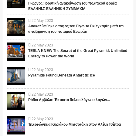
Γιώργος: Ιδρυτική ανακοίνωση του πολιτικού φορέα
ΕΛΛΗΝΙ.Σ-ΕΛΛΗΝΙΚΗ ΣΥΜΜΑΧΙΑ
22
May
2023
Ανακαλύφθηκε ο τάφος του Γίγαντα Γκιλγκαμές μετά την
αποξήρανση του ποταμού Ευφράτη;
22
May
2023
TESLA KNEW The Secret of the Great Pyramid: Unlimited
Energy to Power the World
22
May
2023
Pyramids Found Beneath Antarctic Ice
22
May
2023
Ράδιο Αρβύλα: Έκτακτο δελτίο λόγω εκλογών...
22
May
2023
Τηλεφώνημα Κυριάκου Μητσοτάκη στον Αλέξη Τσίπρα