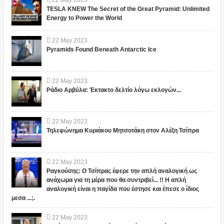
22
May
2023
TESLA KNEW The Secret of the Great Pyramid: Unlimited
Energy to Power the World
22
May
2023
Pyramids Found Beneath Antarctic Ice
22
May
2023
Ράδιο Αρβύλα: Έκτακτο δελτίο λόγω εκλογών...
22
May
2023
Τηλεφώνημα Κυριάκου Μητσοτάκη στον Αλέξη Τσίπρα
22
May
2023
Ραγκούσης: Ο Τσίπρας έφερε την απλή αναλογική ως
ανάχωμα για τη μέρα που θα συντριβεί... !! Η απλή
αναλογική είναι η παγίδα που έστησε και έπεσε ο ίδιος
μεσα ...;.
22
May
2023