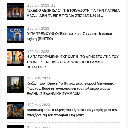
05
Jun
2023
1
"ΣΧΕΔΙΟ ΛΕΩΝΙΔΑΣ": ΤΙ ΕΤΟΙΜΑΖΟΥΝ ΓΙΑ ΤΗΝ ΠΑΤΡΙΔΑ
ΜΑΣ... ; ΔΕΝ ΤΑ ΕΙΠΕ ΤΥΧΑΙΑ ΣΤΙΣ 13/11/2015...
05
Jun
2023
ΑΥΤΑ ΤΡΕΜΟΥΝ! Οι Έλληνες και η Άγνωστη Ιερατική
σχέση!(ΒΙΝΤΕΟ)
05
Jun
2023
Η ΑΠΑΓΟΡΕΥΜΕΝΗ ΕΚΠΟΜΠΗ! ΤΟ ΑΓΝΩΣΤΟ ΑΤΙΑ ΤΟΥ
ΤΕΣΛΑ....!!! ΤΑΞΙΔΙΑ ΣΤΟ ΧΡΟΝΟ-ΠΡΟΓΡΑΜΜΑ
ΠΗΓΑΣΟΣ...!!!
22
May
2023
Καζάνι που “Βράζει” ο Πατριωτικος χώρος! Μπινιάρης
Γιώργος: Ιδρυτική ανακοίνωση του πολιτικού φορέα
ΕΛΛΗΝΙ.Σ-ΕΛΛΗΝΙΚΗ ΣΥΜΜΑΧΙΑ
22
May
2023
Ανακαλύφθηκε ο τάφος του Γίγαντα Γκιλγκαμές μετά την
αποξήρανση του ποταμού Ευφράτη;