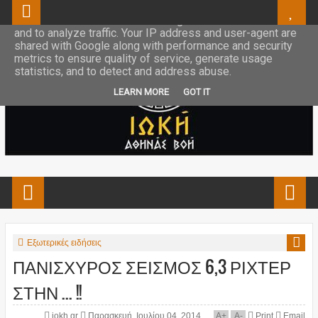
This site uses cookies from Google to deliver its services
and to analyze traffic. Your IP address and user-agent are
shared with Google along with performance and security
metrics to ensure quality of service, generate usage
statistics, and to detect and address abuse.
LEARN MORE
GOT IT
Εξωτερικές ειδήσεις
ΠΑΝΙΣΧΥΡΟΣ ΣΕΙΣΜΟΣ 6,3 ΡΙΧΤΕΡ
ΣΤΗΝ ... !!
iokh.gr
Παρασκευή, Ιουλίου 04, 2014
A
+
A
-
Print
Email