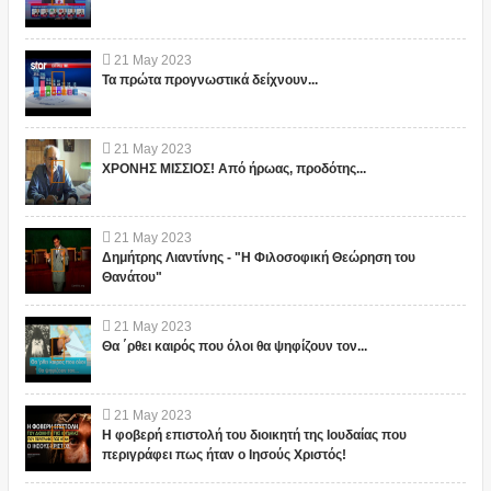
21
May
2023
Τα πρώτα προγνωστικά δείχνουν...
21
May
2023
ΧΡΟΝΗΣ ΜΙΣΣΙΟΣ! Από ήρωας, προδότης...
21
May
2023
Δημήτρης Λιαντίνης - "Η Φιλοσοφική Θεώρηση του
Θανάτου"
21
May
2023
Θα ΄ρθει καιρός που όλοι θα ψηφίζουν τον...
21
May
2023
Η φοβερή επιστολή του διοικητή της Ιουδαίας που
περιγράφει πως ήταν ο Ιησούς Χριστός!