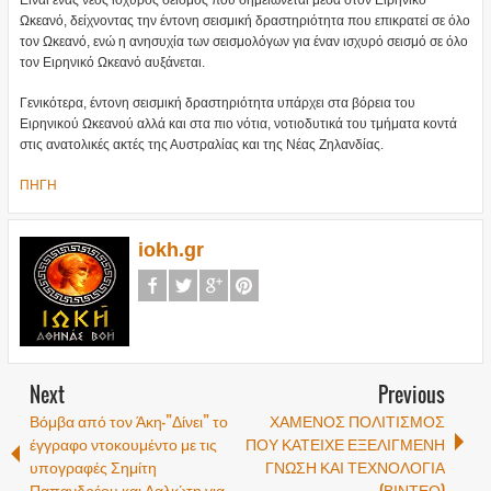
Είναι ένας νέος ισχυρός σεισμός που σημειώνεται μέσα στον Ειρηνικό
Ωκεανό, δείχνοντας την έντονη σεισμική δραστηριότητα που επικρατεί σε όλο
τον Ωκεανό, ενώ η ανησυχία των σεισμολόγων για έναν ισχυρό σεισμό σε όλο
τον Ειρηνικό Ωκεανό αυξάνεται.
Γενικότερα, έντονη σεισμική δραστηριότητα υπάρχει στα βόρεια του
Ειρηνικού Ωκεανού αλλά και στα πιο νότια, νοτιοδυτικά του τμήματα κοντά
στις ανατολικές ακτές της Αυστραλίας και της Νέας Ζηλανδίας.
ΠΗΓΗ
iokh.gr
Next
Previous
Βόμβα από τον Άκη-”Δίνει” το
ΧΑΜΕΝΟΣ ΠΟΛΙΤΙΣΜΟΣ
έγγραφο ντοκουμέντο με τις
ΠΟΥ ΚΑΤΕΙΧΕ ΕΞΕΛΙΓΜΕΝΗ
υπογραφές Σημίτη
ΓΝΩΣΗ ΚΑΙ ΤΕΧΝΟΛΟΓΙΑ
Παπανδρέου και Λαλιώτη για
(ΒΙΝΤΕΟ)