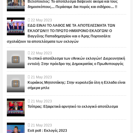
Βελόπουλος: Το αποτέλεσμα διέψευσε ακόμα και τους
δημοσκόπους.... Περάσαμε δια πυρός και σιδήρου.... !!
22
May
2023
ΕΔΩ ΕΙΝΑΙ ΤΟ ΛΑΘΟΣ ΜΕ ΤΑ ΑΠΟΤΕΛΕΣΜΑΤΑ ΤΩΝ
ΕΚΛΟΓΩΝ!!! ΤΟ ΠΡΩΤΟ ΗΜΙΧΡΟΝΟ ΕΚΛΟΓΩΝ! Ο
Βαγγέλης Παπαδημητρίου και ο Άρης Πορτοσάλτε
σχολιάζουν τα αποτελέσματα των εκλογών
22
May
2023
Το επικό αποτέλεσμα των εθνικών εκλογών! Διερευνητική
εντολή: Στην πρόεδρο της Δημοκρατίας ο Πρωθυπουργός
21
May
2023
Κυριάκος Μητσοτάκης: Στην κυριολεξία όλη η Ελλαδα είναι
σήμερα μπλε
21
May
2023
Τσίπρας: Εξαιρετικά αρνητικό το εκλογικό αποτέλεσμα
21
May
2023
Exit poll : Εκλογές 2023