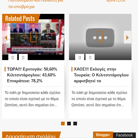
τα υποβρύχια
Related Posts
ΤΩΡΑ!!! Ερντογάν: 50,60%
ΧΑΟΣ!!! Εκλογές στην
Κιλιτσντάρογλου: 43,60%
Τουρκία: Ο Κιλιτσντάρογλου
Επικράτεια: 78,2%
αμφισβητεί τα
αποτελέσματα θα γίνουν
ενστάσεις...
Το iokh.gr δημοσιεύει κάθε σχόλιο
Το iokh.gr δημοσιεύει κάθε σχόλιο
το οποίο είναι σχετικό με το θέμα.
το οποίο είναι σχετικό με το θέμα.
Ωστόσο, αυτό δεν σημαίνει ότι...
Ωστόσο, αυτό δεν σημαίνει ότι...
Δημοσίευση σχολίου
Blogger
Facebook