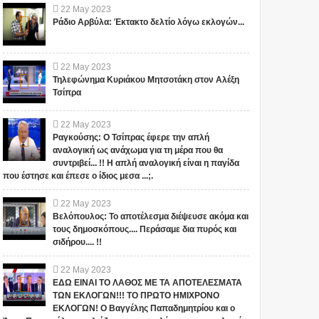
22
May
2023
Ράδιο Αρβύλα: Έκτακτο δελτίο λόγω εκλογών...
22
May
2023
Τηλεφώνημα Κυριάκου Μητσοτάκη στον Αλέξη
Τσίπρα
22
May
2023
Ραγκούσης: Ο Τσίπρας έφερε την απλή
αναλογική ως ανάχωμα για τη μέρα που θα
συντριβεί... !! Η απλή αναλογική είναι η παγίδα
που έστησε και έπεσε ο ίδιος μεσα ...;.
22
May
2023
Βελόπουλος: Το αποτέλεσμα διέψευσε ακόμα και
τους δημοσκόπους.... Περάσαμε δια πυρός και
σιδήρου.... !!
22
May
2023
ΕΔΩ ΕΙΝΑΙ ΤΟ ΛΑΘΟΣ ΜΕ ΤΑ ΑΠΟΤΕΛΕΣΜΑΤΑ
ΤΩΝ ΕΚΛΟΓΩΝ!!! ΤΟ ΠΡΩΤΟ ΗΜΙΧΡΟΝΟ
ΕΚΛΟΓΩΝ! Ο Βαγγέλης Παπαδημητρίου και ο