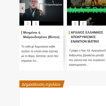
Μυημένοι ή
ΑΡΧΑΙΟΣ ΕΛΛΗΝΙΚΟΣ
Μαϊμουδισμένοι (Βίντεο)
ΑΠΟΚΡΥΦΙΣΜΟΣ
ΕΝΑΝΤΙΟΝ MATRIX
Tο iokh.gr δημοσιεύει κάθε
Γράφει ο Νικ. Αλ. ΑργυρίουΟ
σχόλιο το οποίο είναι σχετικό
άνθρωπος βρίσκεται μεταξύ
με το θέμα. Ωστόσο, αυτό δεν
του γήινου και του ουράνιου
σημαίνει ότι...
ηλεκτομαγνητ...
Δημοσίευση σχολίου