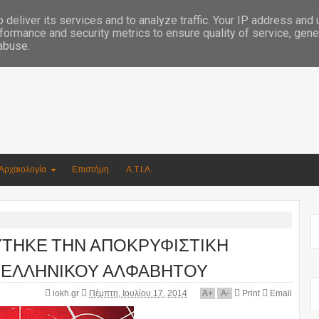
Συγγραφέας Νικόλαος Αργυρίου
deliver its services and to analyze traffic. Your IP address and
formance and security metrics to ensure quality of service, gen
 abuse.
Αρχαιολογία
Επιστήμη
Α.Τ.Ι.Α.
ΥΤΗΚΕ ΤΗΝ ΑΠΟΚΡΥΦΙΣΤΙΚΗ
 ΕΛΛΗΝΙΚΟΥ ΑΛΦΑΒΗΤΟΥ
iokh.gr
Πέμπτη, Ιουλίου 17, 2014
A
+
A
-
Print
Email