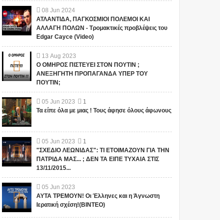
08
Jun
2024
ΑΤΛΑΝΤΙΔΑ, ΠΑΓΚΟΣΜΙΟΙ ΠΟΛΕΜΟΙ ΚΑΙ
ΑΛΛΑΓΗ ΠΟΛΩΝ - Τρομακτικές προβλέψεις του
Edgar Cayce (Video)
13
Aug
2023
Ο ΟΜΗΡΟΣ ΠΙΣΤΕΥΕΙ ΣΤΟΝ ΠΟΥΤΙΝ ;
ΑΝΕΞΗΓΗΤΗ ΠΡΟΠΑΓΑΝΔΑ ΥΠΕΡ ΤΟΥ
ΠΟΥΤΙΝ;
05
Jun
2023
1
Τα είπε όλα με μιας ! Τους άφησε όλους άφωνους
05
Jun
2023
1
"ΣΧΕΔΙΟ ΛΕΩΝΙΔΑΣ": ΤΙ ΕΤΟΙΜΑΖΟΥΝ ΓΙΑ ΤΗΝ
ΠΑΤΡΙΔΑ ΜΑΣ... ; ΔΕΝ ΤΑ ΕΙΠΕ ΤΥΧΑΙΑ ΣΤΙΣ
13/11/2015...
05
Jun
2023
ΑΥΤΑ ΤΡΕΜΟΥΝ! Οι Έλληνες και η Άγνωστη
Ιερατική σχέση!(ΒΙΝΤΕΟ)
1