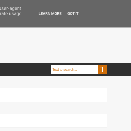
 user-agent
erate usage
LEARN MORE
GOT IT