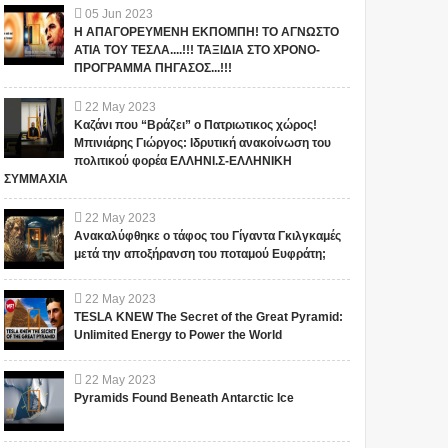
05
Jun
2023
Η ΑΠΑΓΟΡΕΥΜΕΝΗ ΕΚΠΟΜΠΗ! ΤΟ ΑΓΝΩΣΤΟ
ΑΤΙΑ ΤΟΥ ΤΕΣΛΑ....!!! ΤΑΞΙΔΙΑ ΣΤΟ ΧΡΟΝΟ-
ΠΡΟΓΡΑΜΜΑ ΠΗΓΑΣΟΣ...!!!
22
May
2023
Καζάνι που “Βράζει” ο Πατριωτικος χώρος!
Επικοινωνία με ανώτερα
ΠΕΡΙΕΡΓΟ ΒΙΝΤΕΟ ΠΟΥ
Μπινιάρης Γιώργος: Ιδρυτική ανακοίνωση του
όντα που είναι πέρα από
ΔΗΜΟΣΙΕΥΤΗΚΕ ΣΤΟ
πολιτικού φορέα ΕΛΛΗΝΙ.Σ-ΕΛΛΗΝΙΚΗ
τον ηλεκτρομαγνητικό
YOUTUBE : ''Το Τρομερό
ΣΥΜΜΑΧΙΑ
φράχτη της γης!
ΚΑΛΕΣΜΑ ΤΟΥ
ΚΘΟΥΛΟΥ''!!
Γράφει ο Ν. Αργυρίου Αρχικά
ΜΥΘΟΣ Η ΑΛΗΘΕΙΑ ΔΕΝ
22
May
2023
άρχισα κάνοντας εκτεταμένες
ΓΝΩΡΙΖΟΥΜΕ....ΣΤΙΣ 7
Ανακαλύφθηκε ο τάφος του Γίγαντα Γκιλγκαμές
έρευνες σε θέματα εσωτερισμού
μετά την αποξήρανση του ποταμού Ευφράτη;
ΦΕΒΡΟΥΑΡΙΟΥ 2019
πειραμα...
ΔΗΜΟΣΙΕΥΤΗΚΕ ΣΤΟ
YOUTUBE ΑΥΤΟ ΤΟ ΒΙΝ...
22
May
2023
TESLA KNEW The Secret of the Great Pyramid:
Unlimited Energy to Power the World
22
May
2023
Pyramids Found Beneath Antarctic Ice