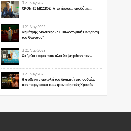
21
May
2023
ΧΡΟΝΗΣ ΜΙΣΣΙΟΣ! Από ήρωας, προδότης...
21
May
2023
Δημήτρης Λιαντίνης - "Η Φιλοσοφική Θεώρηση
του Θανάτου"
21
May
2023
Θα ΄ρθει καιρός που όλοι θα ψηφίζουν τον...
21
May
2023
Η φοβερή επιστολή του διοικητή της Ιουδαίας
που περιγράφει πως ήταν ο Ιησούς Χριστός!