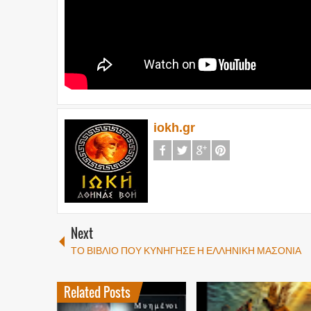
iokh.gr
Next
ΤΟ ΒΙΒΛΙΟ ΠΟΥ ΚΥΝΗΓΗΣΕ Η ΕΛΛΗΝΙΚΗ ΜΑΣΟΝΙΑ
Related Posts