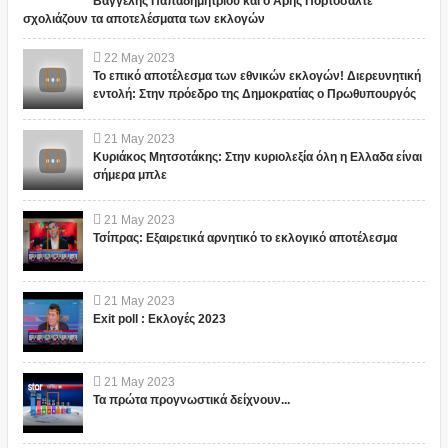
Βαγγέλης Παπαδημητρίου και ο Άρης Πορτοσάλτε
σχολιάζουν τα αποτελέσματα των εκλογών
22
May
2023
Το επικό αποτέλεσμα των εθνικών εκλογών! Διερευνητική
εντολή: Στην πρόεδρο της Δημοκρατίας ο Πρωθυπουργός
21
May
2023
Κυριάκος Μητσοτάκης: Στην κυριολεξία όλη η Ελλαδα είναι
σήμερα μπλε
21
May
2023
Τσίπρας: Εξαιρετικά αρνητικό το εκλογικό αποτέλεσμα
21
May
2023
Exit poll : Εκλογές 2023
21
May
2023
Τα πρώτα προγνωστικά δείχνουν...