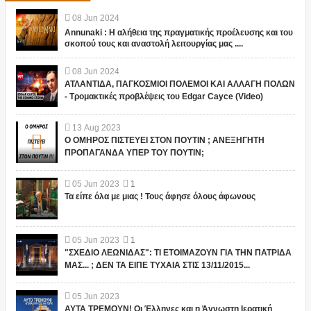
08
Jun
2024
Annunaki : Η αλήθεια της πραγματικής προέλευσης και του
σκοπού τους και αναστολή λειτουργίας μας ....
08
Jun
2024
ΑΤΛΑΝΤΙΔΑ, ΠΑΓΚΟΣΜΙΟΙ ΠΟΛΕΜΟΙ ΚΑΙ ΑΛΛΑΓΗ ΠΟΛΩΝ
- Τρομακτικές προβλέψεις του Edgar Cayce (Video)
13
Aug
2023
Ο ΟΜΗΡΟΣ ΠΙΣΤΕΥΕΙ ΣΤΟΝ ΠΟΥΤΙΝ ; ΑΝΕΞΗΓΗΤΗ
ΠΡΟΠΑΓΑΝΔΑ ΥΠΕΡ ΤΟΥ ΠΟΥΤΙΝ;
05
Jun
2023
1
Τα είπε όλα με μιας ! Τους άφησε όλους άφωνους
05
Jun
2023
1
"ΣΧΕΔΙΟ ΛΕΩΝΙΔΑΣ": ΤΙ ΕΤΟΙΜΑΖΟΥΝ ΓΙΑ ΤΗΝ ΠΑΤΡΙΔΑ
ΜΑΣ... ; ΔΕΝ ΤΑ ΕΙΠΕ ΤΥΧΑΙΑ ΣΤΙΣ 13/11/2015...
05
Jun
2023
ΑΥΤΑ ΤΡΕΜΟΥΝ! Οι Έλληνες και η Άγνωστη Ιερατική