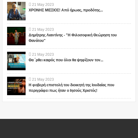
21
May
2023
ΧΡΟΝΗΣ ΜΙΣΣΙΟΣ! Από ήρωας, προδότης...
21
May
2023
Δημήτρης Λιαντίνης - "Η Φιλοσοφική Θεώρηση του
Θανάτου"
21
May
2023
Θα ΄ρθει καιρός που όλοι θα ψηφίζουν τον...
21
May
2023
Η φοβερή επιστολή του διοικητή της Ιουδαίας που
περιγράφει πως ήταν ο Ιησούς Χριστός!