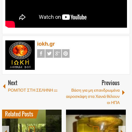
iokh.gr
Next
Previous
ΡΟΜΠΟΤ ΣΤΗ ΣΕΛΗΝΗ ;;;;
Βάση για μη επανδρωμένα
αεροσκάφη στα Χανιά θέλουν
οι ΗΠΑ
Related Posts