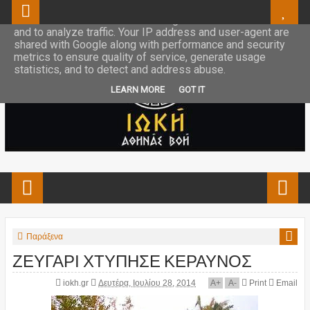
This site uses cookies from Google to deliver its services
and to analyze traffic. Your IP address and user-agent are
shared with Google along with performance and security
metrics to ensure quality of service, generate usage
statistics, and to detect and address abuse.
LEARN MORE
GOT IT
Παράξενα
ΖΕΥΓΑΡΙ ΧΤΥΠΗΣΕ ΚΕΡΑΥΝΟΣ
iokh.gr
Δευτέρα, Ιουλίου 28, 2014
A
+
A
-
Print
Email