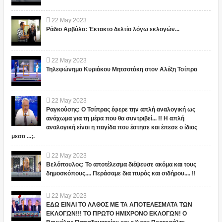
22
May
2023
Ράδιο Αρβύλα: Έκτακτο δελτίο λόγω εκλογών...
22
May
2023
Τηλεφώνημα Κυριάκου Μητσοτάκη στον Αλέξη Τσίπρα
22
May
2023
Ραγκούσης: Ο Τσίπρας έφερε την απλή αναλογική ως
ανάχωμα για τη μέρα που θα συντριβεί... !! Η απλή
αναλογική είναι η παγίδα που έστησε και έπεσε ο ίδιος
μεσα ...;.
22
May
2023
Βελόπουλος: Το αποτέλεσμα διέψευσε ακόμα και τους
δημοσκόπους.... Περάσαμε δια πυρός και σιδήρου.... !!
22
May
2023
ΕΔΩ ΕΙΝΑΙ ΤΟ ΛΑΘΟΣ ΜΕ ΤΑ ΑΠΟΤΕΛΕΣΜΑΤΑ ΤΩΝ
ΕΚΛΟΓΩΝ!!! ΤΟ ΠΡΩΤΟ ΗΜΙΧΡΟΝΟ ΕΚΛΟΓΩΝ! Ο