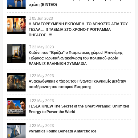
σχέση!(ΒΙΝΤΕΟ)
05
Jun
2023
Η ΑΠΑΓΟΡΕΥΜΕΝΗ ΕΚΠΟΜΠΗ! ΤΟ ΑΓΝΩΣΤΟ ΑΤΙΑ ΤΟΥ
ΤΕΣΛΑ....!!! ΤΑΞΙΔΙΑ ΣΤΟ ΧΡΟΝΟ-ΠΡΟΓΡΑΜΜΑ
ΠΗΓΑΣΟΣ...!!!
22
May
2023
Καζάνι που “Βράζει” ο Πατριωτικος χώρος! Μπινιάρης
Γιώργος: Ιδρυτική ανακοίνωση του πολιτικού φορέα
ΕΛΛΗΝΙ.Σ-ΕΛΛΗΝΙΚΗ ΣΥΜΜΑΧΙΑ
22
May
2023
Ανακαλύφθηκε ο τάφος του Γίγαντα Γκιλγκαμές μετά την
αποξήρανση του ποταμού Ευφράτη;
22
May
2023
TESLA KNEW The Secret of the Great Pyramid: Unlimited
Energy to Power the World
22
May
2023
Pyramids Found Beneath Antarctic Ice