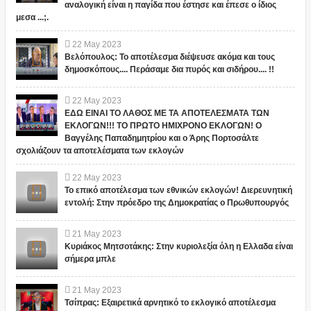
αναλογική είναι η παγίδα που έστησε και έπεσε ο ίδιος
μεσα ...;.
22
May
2023
Βελόπουλος: Το αποτέλεσμα διέψευσε ακόμα και τους
δημοσκόπους.... Περάσαμε δια πυρός και σιδήρου.... !!
22
May
2023
ΕΔΩ ΕΙΝΑΙ ΤΟ ΛΑΘΟΣ ΜΕ ΤΑ ΑΠΟΤΕΛΕΣΜΑΤΑ ΤΩΝ
ΕΚΛΟΓΩΝ!!! ΤΟ ΠΡΩΤΟ ΗΜΙΧΡΟΝΟ ΕΚΛΟΓΩΝ! Ο
Βαγγέλης Παπαδημητρίου και ο Άρης Πορτοσάλτε
σχολιάζουν τα αποτελέσματα των εκλογών
22
May
2023
Το επικό αποτέλεσμα των εθνικών εκλογών! Διερευνητική
εντολή: Στην πρόεδρο της Δημοκρατίας ο Πρωθυπουργός
21
May
2023
Κυριάκος Μητσοτάκης: Στην κυριολεξία όλη η Ελλαδα είναι
σήμερα μπλε
21
May
2023
Τσίπρας: Εξαιρετικά αρνητικό το εκλογικό αποτέλεσμα