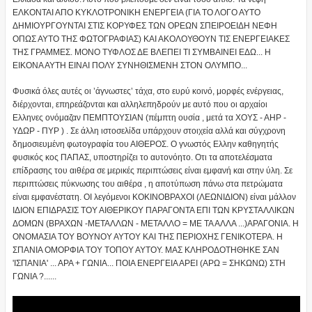
ΕΛΚΟΝΤΑΙ ΑΠΟ ΚΥΚΛΟΤΡΟΝΙΚΗ ΕΝΕΡΓΕΙΑ (ΓΙΑ ΤΟ ΛΟΓΟ ΑΥΤΟ
ΔΗΜΙΟΥΡΓΟΥΝΤΑΙ ΣΤΙΣ ΚΟΡΥΦΕΣ ΤΩΝ ΟΡΕΩΝ ΣΠΕΙΡΟΕΙΔΗ ΝΕΦΗ
ΟΠΩΣ ΑΥΤΟ ΤΗΣ ΦΩΤΟΓΡΑΦΙΑΣ) ΚΑΙ ΑΚΟΛΟΥΘΟΥΝ ΤΙΣ ΕΝΕΡΓΕΙΑΚΕΣ
ΤΗΣ ΓΡΑΜΜΕΣ. ΜΟΝΟ ΤΥΦΛΟΣ ΔΕ ΒΛΕΠΕΙ ΤΙ ΣΥΜΒΑΙΝΕΙ ΕΔΩ... Η
ΕΙΚΟΝΑ ΑΥΤΗ ΕΙΝΑΙ ΠΟΛΥ ΣΥΝΗΘΙΣΜΕΝΗ ΣΤΟΝ ΟΛΥΜΠΟ...
Φυσικά όλες αυτές οι ’άγνωστες’ τάχα, στο ευρύ κοινό, μορφές ενέργειας,
διέρχονται, επηρεάζονται και αλληλεπηδρούν με αυτό που οι αρχαίοι
Ελληνες ονόμαζαν ΠΕΜΠΤΟΥΣΙΑΝ (πέμπτη ουσία , μετά τα ΧΟΥΣ - ΑΗΡ -
ΥΔΩΡ - ΠΥΡ ) . Σε άλλη ιστοσελίδα υπάρχουν στοιχεία αλλά και σύγχρονη
δημοσιευμένη φωτογραφία του ΑΙΘΕΡΟΣ. Ο γνωστός Ελλην καθηγητής
φυσικός κος ΠΑΠΑΣ, υποστηρίζει το αυτονόητο. Οτι τα αποτελέσματα
επίδρασης του αιθέρα σε μερικές περιπτώσεις είναι εμφανή και στην ύλη. Σε
περιπτώσεις πύκνωσης του αιθέρα , η αποτύπωση πάνω στα πετρώματα
είναι εμφανέστατη. ΟΙ λεγόμενοι ΚΟΚΙΝΟΒΡΑΧΟΙ (ΛΕΩΝΙΔΙΟΝ) είναι μάλλον
ΙΔΙΟΝ ΕΠΙΔΡΑΣΙΣ ΤΟΥ ΑΙΘΕΡΙΚΟΥ ΠΑΡΑΓΟΝΤΑ ΕΠΙ ΤΩΝ ΚΡΥΣΤΑΛΛΙΚΩΝ
ΔΟΜΩΝ (ΒΡΑΧΩΝ -ΜΕΤΑΛΛΩΝ - ΜΕΤΑΛΛΟ = ΜΕ ΤΑ ΑΛΛΑ ...)ΑΡΑΓΟΝΙΑ. Η
ΟΝΟΜΑΣΙΑ ΤΟΥ ΒΟΥΝΟΥ ΑΥΤΟΥ ΚΑΙ ΤΗΣ ΠΕΡΙΟΧΗΣ ΓΕΝΙΚΟΤΕΡΑ. Η
ΣΠΑΝΙΑ ΟΜΟΡΦΙΑ ΤΟΥ ΤΟΠΟΥ ΑΥΤΟΥ. ΜΑΣ ΚΛΗΡΟΔΟΤΗΘΗΚΕ ΣΑΝ
'ΙΣΠΑΝΙΑ' ... ΑΡΑ + ΓΩΝΙΑ... ΠΟΙΑ ΕΝΕΡΓΕΙΑ ΑΡΕΙ (ΑΡΩ = ΣΗΚΩΝΩ) ΣΤΗ
ΓΩΝΙΑ ?......