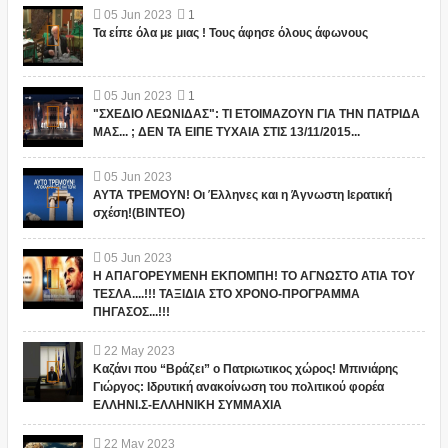
05
Jun
2023
1
Τα είπε όλα με μιας ! Τους άφησε όλους άφωνους
05
Jun
2023
1
"ΣΧΕΔΙΟ ΛΕΩΝΙΔΑΣ": ΤΙ ΕΤΟΙΜΑΖΟΥΝ ΓΙΑ ΤΗΝ ΠΑΤΡΙΔΑ
ΜΑΣ... ; ΔΕΝ ΤΑ ΕΙΠΕ ΤΥΧΑΙΑ ΣΤΙΣ 13/11/2015...
05
Jun
2023
ΑΥΤΑ ΤΡΕΜΟΥΝ! Οι Έλληνες και η Άγνωστη Ιερατική
σχέση!(ΒΙΝΤΕΟ)
05
Jun
2023
Η ΑΠΑΓΟΡΕΥΜΕΝΗ ΕΚΠΟΜΠΗ! ΤΟ ΑΓΝΩΣΤΟ ΑΤΙΑ ΤΟΥ
ΤΕΣΛΑ....!!! ΤΑΞΙΔΙΑ ΣΤΟ ΧΡΟΝΟ-ΠΡΟΓΡΑΜΜΑ
ΠΗΓΑΣΟΣ...!!!
22
May
2023
Καζάνι που “Βράζει” ο Πατριωτικος χώρος! Μπινιάρης
Γιώργος: Ιδρυτική ανακοίνωση του πολιτικού φορέα
ΕΛΛΗΝΙ.Σ-ΕΛΛΗΝΙΚΗ ΣΥΜΜΑΧΙΑ
22
May
2023