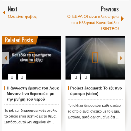
Next
Previous
Όλα είναι φόβος
Οι ΕΒΡΑΙΟΙ είναι πλειοψηφία
στο Ελληνικό Κοινοβούλιο
(ΒΙΝΤΕΟ)
Related Posts
Η άγνωστη έρευνα του Λουκ
Project Jacquard: Το έξυπνο
Μοντανιέ να θεραπεύει με
ύφασμα (video)
την μνήμη του νερού
Το iokh.gr δημοσιεύει κάθε σχόλιο
Το iokh.gr δημοσιεύει κάθε σχόλιο
το οποίο είναι σχετικό με το θέμα.
το οποίο είναι σχετικό με το θέμα.
Ωστόσο, αυτό δεν σημαίνει ότι ...
Ωστόσο, αυτό δεν σημαίνει ότι...