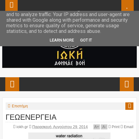
This site uses cookies from Google to deliver its services
and to analyze traffic. Your IP address and user-agent are
shared with Google along with performance and security
metrics to ensure quality of service, generate usage
statistics, and to detect and address abuse.
LEARN MORE
GOT IT
Επιστήμη
ΓΕΩΕΝΕΡΓΕΙΑ
iokh.gr
Παρασκευή, Αυγούστου 29, 2014
A
+
A
-
Print
Email