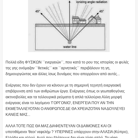
Πολλά είδη ΦΥΣΙΚΩΝ ΄΄ενεργειών΄΄, που κατά το ρου της ιστορίας οι φυλές
της γης ονόμαζαν ΄΄θετικές΄΄ και ΄΄αρνητικές΄΄ περιβάλουν τη γη,
δημιουργώντας και άλλες ίσως δυνάμεις που απορρέουν από αυτές...
Ενέργειες που δεν έχουν να κάνουν με τη σημερινή τεχνητή ενεργειακή
επιβάρυνση από των ανθρώπων έργα. Ενέργειες όπως οι γεωπαθογόνες
ακτινοβολίες και τα τελλουρικά ρεύματα ή απλά τελλούρια.Αλλη μορφή
ενέργειας είναι το λεγόμενο 'ΓΟΡΓΟΝΙΟ', ΕΝΕΡΓΕΙΑ ΠΟΥ ΑΝ ΤΗΝ
ΕΚΜΕΤΑΛΛΕΥΟΤΑΝ Ο ΑΝΘΡΩΠΟΣ ΔΕ ΘΑ ΧΡΕΙΑΖΟΤΑΝ ΝΑ ΔΟΥΛΕΥΕΙ
ΚΑΝΕΙΣ ΜΑΣ...
ΑΛΛΑ ΤΟΤΕ ΠΩΣ ΘΑ ΜΑΣ ΔΙΑΦΕΝΤΕΥΑΝ ΟΙ ΔΑΙΜΟΝΕΣ ΚΑΙ ΟΙ
υποτιθέμενοι 'θεοι' νεφελήμ ? ΥΠΕΡΙΝΕΣ υπάρχουν στην ΑΛΑΣΙΑ (Κύπρο),
Ελλάδα και αλλού. Αυτό που βλέπουμε δεν είναι τόσο απλό. Τα νέφη