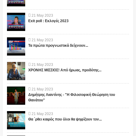
21
May
2023
Exit poll : Εκλογές 2023
21
May
2023
Τα πρώτα προγνωστικά δείχνουν...
21
May
2023
ΧΡΟΝΗΣ ΜΙΣΣΙΟΣ! Από ήρωας, προδότης...
21
May
2023
Δημήτρης Λιαντίνης - "Η Φιλοσοφική Θεώρηση του
Θανάτου"
21
May
2023
Θα ΄ρθει καιρός που όλοι θα ψηφίζουν τον...