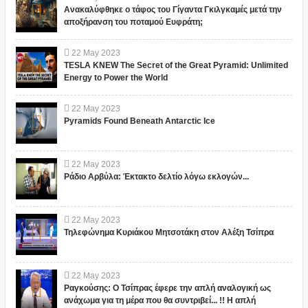
Ανακαλύφθηκε ο τάφος του Γίγαντα Γκιλγκαμές μετά την
αποξήρανση του ποταμού Ευφράτη;
22
May
2023
TESLA KNEW The Secret of the Great Pyramid: Unlimited
Energy to Power the World
22
May
2023
Pyramids Found Beneath Antarctic Ice
22
May
2023
Ράδιο Αρβύλα: Έκτακτο δελτίο λόγω εκλογών...
22
May
2023
Τηλεφώνημα Κυριάκου Μητσοτάκη στον Αλέξη Τσίπρα
22
May
2023
Ραγκούσης: Ο Τσίπρας έφερε την απλή αναλογική ως
ανάχωμα για τη μέρα που θα συντριβεί... !! Η απλή