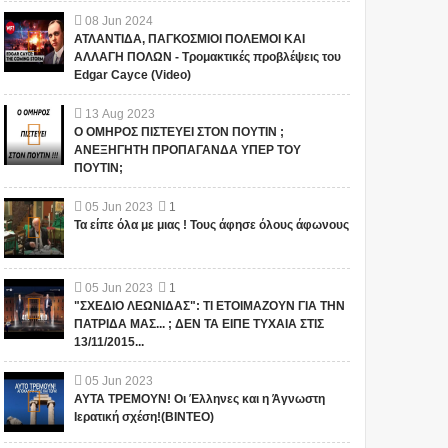
08
Jun
2024
ΑΤΛΑΝΤΙΔΑ, ΠΑΓΚΟΣΜΙΟΙ ΠΟΛΕΜΟΙ ΚΑΙ
ΑΛΛΑΓΗ ΠΟΛΩΝ - Τρομακτικές προβλέψεις του
Edgar Cayce (Video)
13
Aug
2023
Ο ΟΜΗΡΟΣ ΠΙΣΤΕΥΕΙ ΣΤΟΝ ΠΟΥΤΙΝ ;
ΑΝΕΞΗΓΗΤΗ ΠΡΟΠΑΓΑΝΔΑ ΥΠΕΡ ΤΟΥ
ΠΟΥΤΙΝ;
05
Jun
2023
1
Τα είπε όλα με μιας ! Τους άφησε όλους άφωνους
05
Jun
2023
1
"ΣΧΕΔΙΟ ΛΕΩΝΙΔΑΣ": ΤΙ ΕΤΟΙΜΑΖΟΥΝ ΓΙΑ ΤΗΝ
ΠΑΤΡΙΔΑ ΜΑΣ... ; ΔΕΝ ΤΑ ΕΙΠΕ ΤΥΧΑΙΑ ΣΤΙΣ
13/11/2015...
05
Jun
2023
ΑΥΤΑ ΤΡΕΜΟΥΝ! Οι Έλληνες και η Άγνωστη
Ιερατική σχέση!(ΒΙΝΤΕΟ)