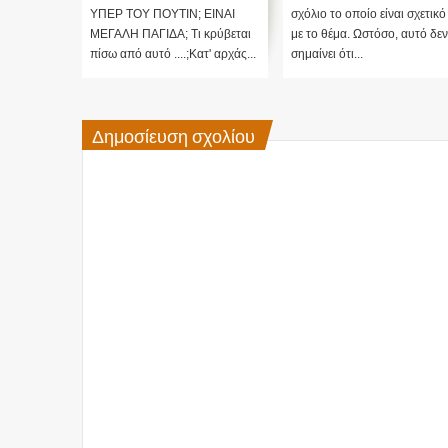
ι σχετικό
ΥΠΕΡ ΤΟΥ ΠΟΥΤΙΝ; ΕΙΝΑΙ
σχόλιο το οποίο είναι σχετικό
 αυτό δεν
ΜΕΓΑΛΗ ΠΑΓΙΔΑ; Τι κρύβεται
με το θέμα. Ωστόσο, αυτό δεν
πίσω από αυτό ....;Κατ' αρχάς...
σημαίνει ότι...
Δημοσίευση σχολίου