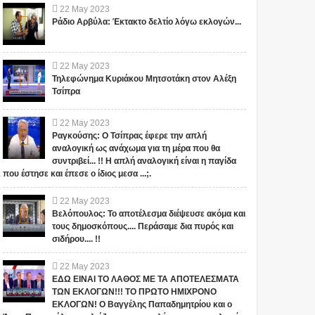
22
May
2023
Ράδιο Αρβύλα: Έκτακτο δελτίο λόγω εκλογών...
22
May
2023
Τηλεφώνημα Κυριάκου Μητσοτάκη στον Αλέξη
Τσίπρα
22
May
2023
Ραγκούσης: Ο Τσίπρας έφερε την απλή
αναλογική ως ανάχωμα για τη μέρα που θα
συντριβεί... !! Η απλή αναλογική είναι η παγίδα
που έστησε και έπεσε ο ίδιος μεσα ...;.
22
May
2023
Βελόπουλος: Το αποτέλεσμα διέψευσε ακόμα και
τους δημοσκόπους.... Περάσαμε δια πυρός και
σιδήρου.... !!
22
May
2023
ΕΔΩ ΕΙΝΑΙ ΤΟ ΛΑΘΟΣ ΜΕ ΤΑ ΑΠΟΤΕΛΕΣΜΑΤΑ
ΤΩΝ ΕΚΛΟΓΩΝ!!! ΤΟ ΠΡΩΤΟ ΗΜΙΧΡΟΝΟ
ΕΚΛΟΓΩΝ! Ο Βαγγέλης Παπαδημητρίου και ο