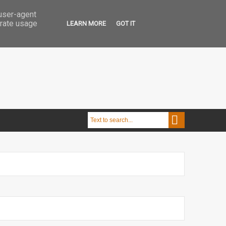
 user-agent
erate usage
LEARN MORE
GOT IT