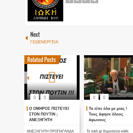
Next
ΓΕΩΕΝΕΡΓΕΙΑ
Related Posts
ΓΚΟΣΜΙΟΙ
Ο ΟΜΗΡΟΣ ΠΙΣΤΕΥΕΙ
Τα είπε όλα με μιας !
ΑΛΛΑΓΗ
ΣΤΟΝ ΠΟΥΤΙΝ ;
Τους άφησε όλους
τικές
ΑΝΕΞΗΓΗΤΗ
άφωνους
 Edgar
ΠΡΟΠΑΓΑΝΔΑ ΥΠΕΡ ΤΟΥ
ΠΟΥΤΙΝ;
ι κάθε
ΑΝΕΞΗΓΗΤΗ ΠΡΟΠΑΓΑΝΔΑ
Το iokh.gr δημοσιεύει κάθε