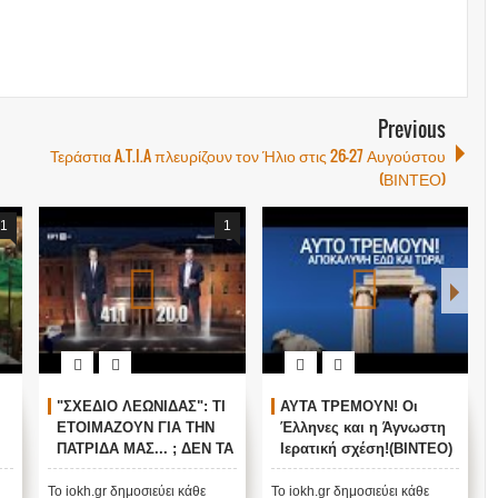
Previous
Τεράστια A.T.I.A πλευρίζουν τον Ήλιο στις 26-27 Αυγούστου
(ΒΙΝΤΕΟ)
1
1
"ΣΧΕΔΙΟ ΛΕΩΝΙΔΑΣ": ΤΙ
ΑΥΤΑ ΤΡΕΜΟΥΝ! Οι
ΕΤΟΙΜΑΖΟΥΝ ΓΙΑ ΤΗΝ
Έλληνες και η Άγνωστη
ΠΑΤΡΙΔΑ ΜΑΣ... ; ΔΕΝ ΤΑ
Ιερατική σχέση!(ΒΙΝΤΕΟ)
ΕΙΠΕ ΤΥΧΑΙΑ ΣΤΙΣ
13/11/2015...
Το iokh.gr δημοσιεύει κάθε
Το iokh.gr δημοσιεύει κάθε