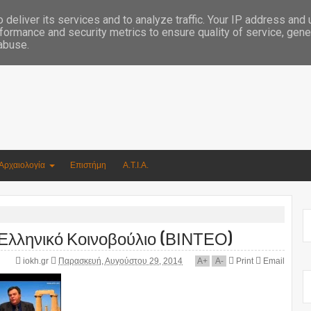
Συγγραφέας Νικόλαος Αργυρίου
deliver its services and to analyze traffic. Your IP address and
formance and security metrics to ensure quality of service, gen
 abuse.
Αρχαιολογία
Επιστήμη
Α.Τ.Ι.Α.
 Ελληνικό Κοινοβούλιο (ΒΙΝΤΕΟ)
iokh.gr
Παρασκευή, Αυγούστου 29, 2014
A
+
A
-
Print
Email