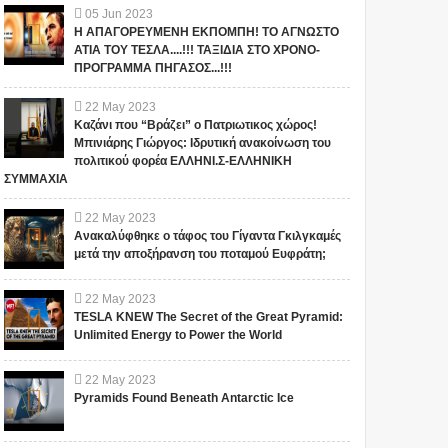
05
Jun
2023
Η ΑΠΑΓΟΡΕΥΜΕΝΗ ΕΚΠΟΜΠΗ! ΤΟ ΑΓΝΩΣΤΟ
ΑΤΙΑ ΤΟΥ ΤΕΣΛΑ....!!! ΤΑΞΙΔΙΑ ΣΤΟ ΧΡΟΝΟ-
ΠΡΟΓΡΑΜΜΑ ΠΗΓΑΣΟΣ...!!!
22
May
2023
Καζάνι που “Βράζει” ο Πατριωτικος χώρος!
Μπινιάρης Γιώργος: Ιδρυτική ανακοίνωση του
πολιτικού φορέα ΕΛΛΗΝΙ.Σ-ΕΛΛΗΝΙΚΗ
ΣΥΜΜΑΧΙΑ
22
May
2023
Ανακαλύφθηκε ο τάφος του Γίγαντα Γκιλγκαμές
μετά την αποξήρανση του ποταμού Ευφράτη;
22
May
2023
TESLA KNEW The Secret of the Great Pyramid:
Unlimited Energy to Power the World
22
May
2023
Pyramids Found Beneath Antarctic Ice