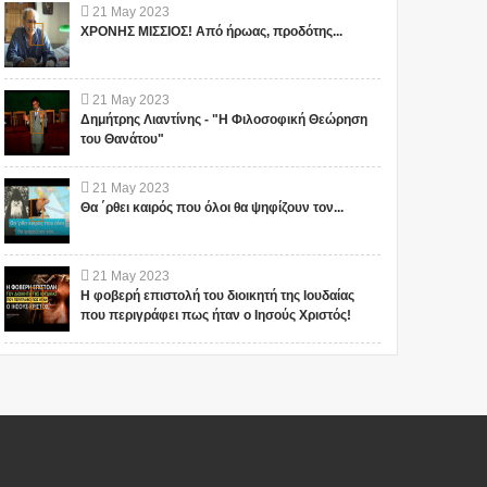
21
May
2023
ΧΡΟΝΗΣ ΜΙΣΣΙΟΣ! Από ήρωας, προδότης...
21
May
2023
Δημήτρης Λιαντίνης - "Η Φιλοσοφική Θεώρηση
του Θανάτου"
21
May
2023
Θα ΄ρθει καιρός που όλοι θα ψηφίζουν τον...
21
May
2023
Η φοβερή επιστολή του διοικητή της Ιουδαίας
που περιγράφει πως ήταν ο Ιησούς Χριστός!