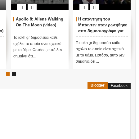
Apollo 8: Aliens Walking
Η απάντηση του
On The Moon (video)
Μπάιντεν όταν ρωτήθηκε
o)
από δημοσιογράφο για
τις αναφορές που
Το iokh.gr δημοσιεύει κάθε
υπάρχουν για τα UFO
Το iokh.gr δημοσιεύει κάθε
σχόλιο το οποίο είναι σχετικό
(Video)
σχόλιο το οποίο είναι σχετικό
με το θέμα. Ωστόσο, αυτό δεν
με το θέμα. Ωστόσο, αυτό δεν
σημαίνει ότι...
σημαίνει ότι ...
Blogger
Facebook