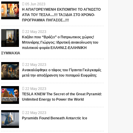
05
Jun
2023
Η ΑΠΑΓΟΡΕΥΜΕΝΗ ΕΚΠΟΜΠΗ! ΤΟ ΑΓΝΩΣΤΟ
ΑΤΙΑ ΤΟΥ ΤΕΣΛΑ....!!! ΤΑΞΙΔΙΑ ΣΤΟ ΧΡΟΝΟ-
ΥΠΟΥΛΑ ΚΡΥΒΕΙ Η
ΔΕΝ ΜΠΟΡΟΥΝ ΑΛΛΟ ΝΑ
ΠΡΟΓΡΑΜΜΑ ΠΗΓΑΣΟΣ...!!!
NASA... Πως ρουφάνε
ΤΟ ΑΠΟΚΡΥΨΟΥΝ...!!!
ενέργεια από τον ήλιο
Barack Obama για τις
22
May
2023
μας.... Κατά τη διάρκεια
θεάσεις UFO: Υπάρχουν
Καζάνι που “Βράζει” ο Πατριωτικος χώρος!
ηλιακών εκρήξεων!
μερικά πράγματα που
Το παρακάτω βίντεο είναι από
Barack Obama: «Υπάρχουν
Μπινιάρης Γιώργος: Ιδρυτική ανακοίνωση του
(Βίντεο)
δεν λέγονται από την
έναν επίσημο ιστότοπο της
θεάσεις U.F.O, που η
πολιτικού φορέα ΕΛΛΗΝΙ.Σ-ΕΛΛΗΝΙΚΗ
τηλεόραση - ΒΙΝΤΕΟ
NASA που ονομάζεται
κυβέρνηση των ΗΠΑ δεν
ΣΥΜΜΑΧΙΑ
Helioviewer. Παρατηρούμ...
μπορεί να εξηγήσει.... Αλλά
22
May
2023
κάποι...
Ανακαλύφθηκε ο τάφος του Γίγαντα Γκιλγκαμές
μετά την αποξήρανση του ποταμού Ευφράτη;
22
May
2023
TESLA KNEW The Secret of the Great Pyramid:
Unlimited Energy to Power the World
22
May
2023
Pyramids Found Beneath Antarctic Ice