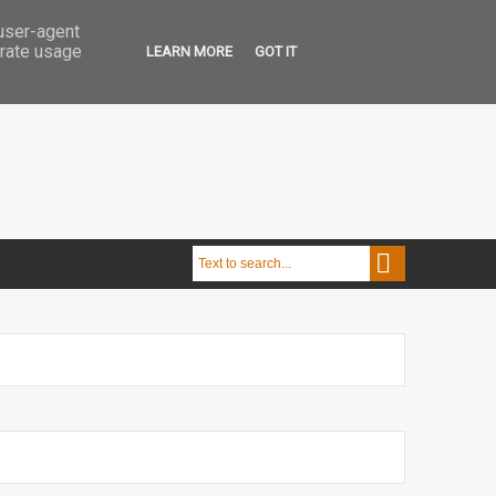
 user-agent
erate usage
LEARN MORE
GOT IT