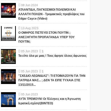
08
Jun
2024
ΑΤΛΑΝΤΙΔΑ, ΠΑΓΚΟΣΜΙΟΙ ΠΟΛΕΜΟΙ ΚΑΙ
ΑΛΛΑΓΗ ΠΟΛΩΝ - Τρομακτικές προβλέψεις του
Edgar Cayce (Video)
13
Aug
2023
Ο ΟΜΗΡΟΣ ΠΙΣΤΕΥΕΙ ΣΤΟΝ ΠΟΥΤΙΝ ;
ΑΝΕΞΗΓΗΤΗ ΠΡΟΠΑΓΑΝΔΑ ΥΠΕΡ ΤΟΥ
ΠΟΥΤΙΝ;
05
Jun
2023
1
Τα είπε όλα με μιας ! Τους άφησε όλους άφωνους
05
Jun
2023
1
"ΣΧΕΔΙΟ ΛΕΩΝΙΔΑΣ": ΤΙ ΕΤΟΙΜΑΖΟΥΝ ΓΙΑ ΤΗΝ
ΠΑΤΡΙΔΑ ΜΑΣ... ; ΔΕΝ ΤΑ ΕΙΠΕ ΤΥΧΑΙΑ ΣΤΙΣ
13/11/2015...
05
Jun
2023
ΑΥΤΑ ΤΡΕΜΟΥΝ! Οι Έλληνες και η Άγνωστη
Ιερατική σχέση!(ΒΙΝΤΕΟ)