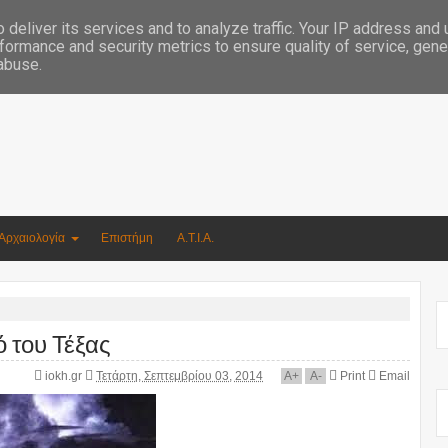
Συγγραφέας Νικόλαος Αργυρίου
deliver its services and to analyze traffic. Your IP address and
formance and security metrics to ensure quality of service, gen
 abuse.
Αρχαιολογία
Επιστήμη
Α.Τ.Ι.Α.
ό του Τέξας
iokh.gr
Τετάρτη, Σεπτεμβρίου 03, 2014
A
+
A
-
Print
Email