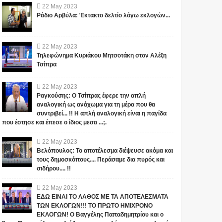
22
May
2023
Ράδιο Αρβύλα: Έκτακτο δελτίο λόγω εκλογών...
22
May
2023
Τηλεφώνημα Κυριάκου Μητσοτάκη στον Αλέξη
Τσίπρα
22
May
2023
Ραγκούσης: Ο Τσίπρας έφερε την απλή
αναλογική ως ανάχωμα για τη μέρα που θα
συντριβεί... !! Η απλή αναλογική είναι η παγίδα
που έστησε και έπεσε ο ίδιος μεσα ...;.
22
May
2023
Βελόπουλος: Το αποτέλεσμα διέψευσε ακόμα και
τους δημοσκόπους.... Περάσαμε δια πυρός και
σιδήρου.... !!
22
May
2023
ΕΔΩ ΕΙΝΑΙ ΤΟ ΛΑΘΟΣ ΜΕ ΤΑ ΑΠΟΤΕΛΕΣΜΑΤΑ
ΤΩΝ ΕΚΛΟΓΩΝ!!! ΤΟ ΠΡΩΤΟ ΗΜΙΧΡΟΝΟ
ΕΚΛΟΓΩΝ! Ο Βαγγέλης Παπαδημητρίου και ο