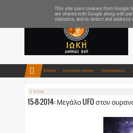
Επικοινωνία:info4iokh@gmail.com
Κατασκευές
Ποίηση
This site uses cookies from Google to 
are shared with Google along with per
statistics, and to detect and address
Ελλάδα
Εξωτερικές ειδήσεις
Αποκρυφισμός
Α.Τ.Ι.Α
15-8-2014: Μεγάλο UFO στον ουραν