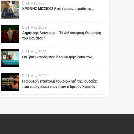
21
May
2023
ΧΡΟΝΗΣ ΜΙΣΣΙΟΣ! Από ήρωας, προδότης...
21
May
2023
Δημήτρης Λιαντίνης - "Η Φιλοσοφική Θεώρηση
του Θανάτου"
21
May
2023
Θα ΄ρθει καιρός που όλοι θα ψηφίζουν τον...
21
May
2023
Η φοβερή επιστολή του διοικητή της Ιουδαίας
που περιγράφει πως ήταν ο Ιησούς Χριστός!