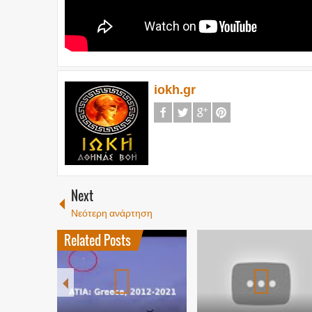
iokh.gr
Next
Νεότερη ανάρτηση
Related Posts