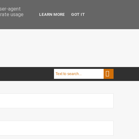
user-agent
erate usage
LEARN MORE
GOT IT