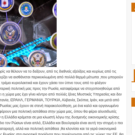
 να θέλουν να το δείξουν, από τις διεθνείς εξελίξεις και κυρίως από τις
αρχίζει να αισθάνεται περικυκλωμένη από πολλά θερμά μέτωπα ,που μπορούν
έμει κυριολεκτικά και έχουν χάσει τον ύπνο τους από το φλέγον
ωτερική πολιτική μας προς την Ρωσία, καταφέραμε να στοχοποιηθούμε από
 η χώρα μας έχει γίνει κέντρο από πολλές ξένες Μυστικές Υπηρεσίες και δεν
τανία, ΙΣΡΑΗΛ, ΓΕΡΜΑΝΙΑ, ΤΟΥΡΚΙΑ, Αλβανία, Σκόπια, Ιράν, και μετά από
 Ρωσίας μας έχουν σε στενή παρακολούθηση, με ένα καλό και οργανωμένο
φέρουν μια πολιτική αστάθεια στην χώρα μας, όπου θα φέρει αλυσιδωτές
όν η Ελλάδα κρέμεται σε μια κλωστή λόγω της δυσμενής οικονομικής κρίσης
ιο τον Ρώσων είναι απλό, Ελλάδα και Βουλγαρία είναι αυτή την στιγμή ο πιο
ταραχή, αλλά και πολιτική αστάθεια ,θα κλονίσει και τα γερά οικονομικά
της Ρωσίας στα αγροτικά προϊόντα που προέρχονται από τις χώρες της ΕΕ, θα