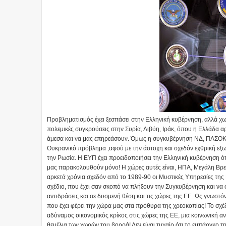
Προβληματισμός έχει ξεσπάσει στην Ελληνική κυβέρνηση, αλλά χωρίς
πολεμικές συγκρούσεις στην Συρία, Λιβύη, Ιράκ, όπου η Ελλάδα 
άμεσα και να μας επηρεάσουν. Όμως η συγκυβέρνηση ΝΔ, ΠΑΣΟΚ τρ
Ουκρανικό πρόβλημα ,αφού με την άστοχη και σχεδόν εχθρική εξ
την Ρωσία. Η ΕΥΠ έχει προειδοποιήσει την Ελληνική κυβέρνηση ότι
μας παρακολουθούν μόνο! Η χώρες αυτές είναι, ΗΠΑ, Μεγάλη Βρε
αρκετά χρόνια σχεδόν από το 1989-90 οι Μυστικές Υπηρεσίες της
σχέδιο, που έχει σαν σκοπό να πλήξουν την Συγκυβέρνηση και να 
αντιδράσεις και σε δυσμενή θέση και τις χώρες της ΕΕ. Ως γνωστ
που έχει φέρει την χώρα μας στα πρόθυρα της χρεοκοπίας! Το σχέδ
αδύναμος οικονομικός κρίκος στις χώρες της ΕΕ, μια κοινωνική ανα
θεμέλια των χωρών του βορρά! Δεν είναι τυχαίο ότι το εμπάργκο 