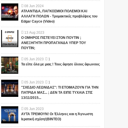
08
Jun
2024
ΑΤΛΑΝΤΙΔΑ, ΠΑΓΚΟΣΜΙΟΙ ΠΟΛΕΜΟΙ ΚΑΙ
ΑΛΛΑΓΗ ΠΟΛΩΝ - Τρομακτικές προβλέψεις του
Edgar Cayce (Video)
13
Aug
2023
Ο ΟΜΗΡΟΣ ΠΙΣΤΕΥΕΙ ΣΤΟΝ ΠΟΥΤΙΝ ;
ΑΝΕΞΗΓΗΤΗ ΠΡΟΠΑΓΑΝΔΑ ΥΠΕΡ ΤΟΥ
ΠΟΥΤΙΝ;
05
Jun
2023
1
Τα είπε όλα με μιας ! Τους άφησε όλους άφωνους
05
Jun
2023
1
"ΣΧΕΔΙΟ ΛΕΩΝΙΔΑΣ": ΤΙ ΕΤΟΙΜΑΖΟΥΝ ΓΙΑ ΤΗΝ
ΠΑΤΡΙΔΑ ΜΑΣ... ; ΔΕΝ ΤΑ ΕΙΠΕ ΤΥΧΑΙΑ ΣΤΙΣ
13/11/2015...
05
Jun
2023
ΑΥΤΑ ΤΡΕΜΟΥΝ! Οι Έλληνες και η Άγνωστη
Ιερατική σχέση!(ΒΙΝΤΕΟ)