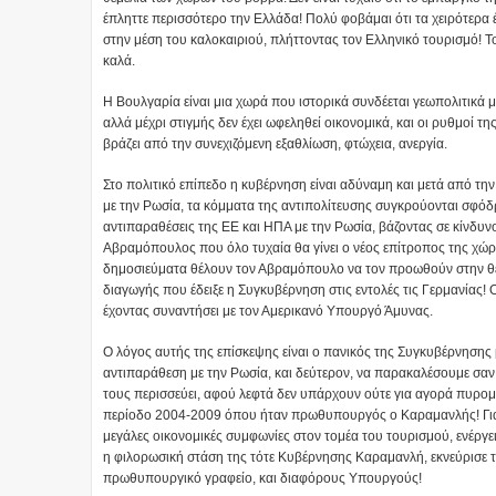
έπληττε περισσότερο την Ελλάδα! Πολύ φοβάμαι ότι τα χειρότερα έ
στην μέση του καλοκαιριού, πλήττοντας τον Ελληνικό τουρισμό! 
καλά.
Η Βουλγαρία είναι μια χωρά που ιστορικά συνδέεται γεωπολιτικά μ
αλλά μέχρι στιγμής δεν έχει ωφεληθεί οικονομικά, και οι ρυθμοί τ
βράζει από την συνεχιζόμενη εξαθλίωση, φτώχεια, ανεργία.
Στο πολιτικό επίπεδο η κυβέρνηση είναι αδύναμη και μετά από 
με την Ρωσία, τα κόμματα της αντιπολίτευσης συγκρούονται σφόδρα
αντιπαραθέσεις της ΕΕ και ΗΠΑ με την Ρωσία, βάζοντας σε κίνδυ
Αβραμόπουλος που όλο τυχαία θα γίνει ο νέος επίτροπος της χώρ
δημοσιεύματα θέλουν τον Αβραμόπουλο να τον προωθούν στην θέ
διαγωγής που έδειξε η Συγκυβέρνηση στις εντολές τις Γερμανίας! 
έχοντας συναντήσει με τον Αμερικανό Υπουργό Άμυνας.
Ο λόγος αυτής της επίσκεψης είναι ο πανικός της Συγκυβέρνησης μ
αντιπαράθεση με την Ρωσία, και δεύτερον, να παρακαλέσουμε σαν
τους περισσεύει, αφού λεφτά δεν υπάρχουν ούτε για αγορά πυρομα
περίοδο 2004-2009 όπου ήταν πρωθυπουργός ο Καραμανλής! Γιατί 
μεγάλες οικονομικές συμφωνίες στον τομέα του τουρισμού, ενέργε
η φιλορωσική στάση της τότε Κυβέρνησης Καραμανλή, εκνεύρισε
πρωθυπουργικό γραφείο, και διαφόρους Υπουργούς!