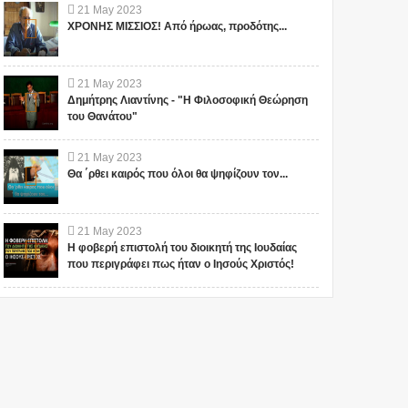
21
May
2023
ΧΡΟΝΗΣ ΜΙΣΣΙΟΣ! Από ήρωας, προδότης...
21
May
2023
Δημήτρης Λιαντίνης - "Η Φιλοσοφική Θεώρηση
του Θανάτου"
21
May
2023
Θα ΄ρθει καιρός που όλοι θα ψηφίζουν τον...
21
May
2023
Η φοβερή επιστολή του διοικητή της Ιουδαίας
που περιγράφει πως ήταν ο Ιησούς Χριστός!