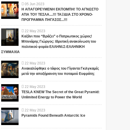
05
Jun
2023
Η ΑΠΑΓΟΡΕΥΜΕΝΗ ΕΚΠΟΜΠΗ! ΤΟ ΑΓΝΩΣΤΟ
ΑΤΙΑ ΤΟΥ ΤΕΣΛΑ....!!! ΤΑΞΙΔΙΑ ΣΤΟ ΧΡΟΝΟ-
ΠΡΟΓΡΑΜΜΑ ΠΗΓΑΣΟΣ...!!!
22
May
2023
Καζάνι που “Βράζει” ο Πατριωτικος χώρος!
Μπινιάρης Γιώργος: Ιδρυτική ανακοίνωση του
πολιτικού φορέα ΕΛΛΗΝΙ.Σ-ΕΛΛΗΝΙΚΗ
ΣΥΜΜΑΧΙΑ
22
May
2023
Ανακαλύφθηκε ο τάφος του Γίγαντα Γκιλγκαμές
μετά την αποξήρανση του ποταμού Ευφράτη;
22
May
2023
TESLA KNEW The Secret of the Great Pyramid:
Unlimited Energy to Power the World
22
May
2023
Pyramids Found Beneath Antarctic Ice