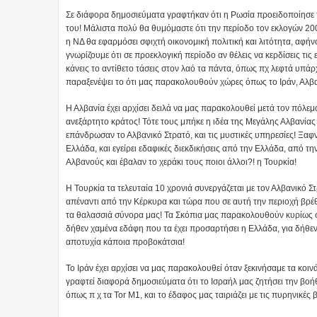
Σε διάφορα δημοσιεύματα γραφτήκαν ότι η Ρωσία προειδοποίησε τ
του! Μάλιστα πολύ θα θυμόμαστε ότι την περίοδο τον εκλογών 2008
η ΝΔ θα εφαρμόσει σφιχτή οικονομική πολιτική και λιτότητα, αφή
γνωρίζουμε ότι σε προεκλογική περίοδο αν θέλεις να κερδίσεις τις
κάνεις το αντίθετο τάσεις στον λαό τα πάντα, όπως πχ λεφτά υπά
παραξενέψει το ότι μας παρακολουθούν χώρες όπως το Ιράν, Αλβα
Η Αλβανία έχει αρχίσει δειλά να μας παρακολουθεί μετά τον πόλ
ανεξάρτητο κράτος! Τότε τους μπήκε η ιδέα της Μεγάλης Αλβανία
επάνδρωσαν το Αλβανικό Στρατό, και τις μυστικές υπηρεσίες! Ξαφν
Ελλάδα, και εγείρει εδαφικές διεκδικήσεις από την Ελλάδα, από τη
Αλβανούς και έβαλαν το χεράκι τους ποιοι άλλοι?! η Τουρκία!
Η Τουρκία τα τελευταία 10 χρονιά συνεργάζεται με τον Αλβανικό Σ
απέναντι από την Κέρκυρα και τώρα που σε αυτή την περιοχή βρέθη
τα θαλασσιά σύνορα μας! Τα Σκόπια μας παρακολουθούν κυρίως σ
δήθεν χαμένα εδάφη που τα έχει προσαρτήσει η Ελλάδα, για δήθε
αποτυχία κάποια προβοκάτσια!
Το Ιράν έχει αρχίσει να μας παρακολουθεί όταν ξεκινήσαμε τα κοι
γραφτεί διαφορά δημοσιεύματα ότι το Ισραήλ μας ζητήσει την βοήθ
όπως π χ τα Tor M1, και το έδαφος μας ταιριάζει με τις πυρηνικές