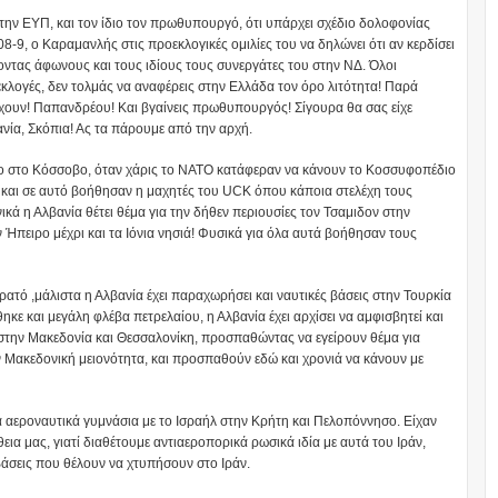
ην ΕΥΠ, και τον ίδιο τον πρωθυπουργό, ότι υπάρχει σχέδιο δολοφονίας
-9, ο Καραμανλής στις προεκλογικές ομιλίες του να δηλώνει ότι αν κερδίσει
νοντας άφωνους και τους ιδίους τους συνεργάτες του στην ΝΔ. Όλοι
 εκλογές, δεν τολμάς να αναφέρεις στην Ελλάδα τον όρο λιτότητα! Παρά
ρχουν! Παπανδρέου! Και βγαίνεις πρωθυπουργός! Σίγουρα θα σας είχε
νία, Σκόπια! Ας τα πάρουμε από την αρχή.
εμο στο Κόσσοβο, όταν χάρις το ΝΑΤΟ κατάφεραν να κάνουν το Κοσσυφοπέδιο
ς και σε αυτό βοήθησαν η μαχητές του UCK όπου κάποια στελέχη τους
ικά η Αλβανία θέτει θέμα για την δήθεν περιουσίες τον Τσαμιδον στην
ν Ήπειρο μέχρι και τα Ιόνια νησιά! Φυσικά για όλα αυτά βοήθησαν τους
τρατό ,μάλιστα η Αλβανία έχει παραχωρήσει και ναυτικές βάσεις στην Τουρκία
κε και μεγάλη φλέβα πετρελαίου, η Αλβανία έχει αρχίσει να αμφισβητεί και
την Μακεδονία και Θεσσαλονίκη, προσπαθώντας να εγείρουν θέμα για
ν Μακεδονική μειονότητα, και προσπαθούν εδώ και χρονιά να κάνουν με
νά αεροναυτικά γυμνάσια με το Ισραήλ στην Κρήτη και Πελοπόννησο. Είχαν
εια μας, γιατί διαθέτουμε αντιαεροπορικά ρωσικά ιδία με αυτά του Ιράν,
 βάσεις που θέλουν να χτυπήσουν στο Ιράν.