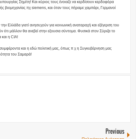
υπουργίας Σημίτη! Και κύριος τους ένοιαζε να κερδίσουν κερδοφόρα
ής βιομηχανίας πχ siemens, και όταν τους πήραμε χαμπάρι, Γερμανοί
ην Ελλάδα γιατί ανησυχούν για κοινωνική αναταραχή και εξέγερση του
ν ότι μάλλον θα ανεβεί στην εξουσια σύντομα. Φυσικά στον Σύριζα το
 και η CIA!
να συμφέροντα και η εδώ πολιτική μας, όπως π χ η Συγκυβέρνηση μας
ιότητα του Σαμαρά!
Previous
Παλαιότερη Ανάρτηση