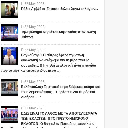
22
May
2023
Ράδιο Αρβύλα: Έκτακτο δελτίο λόγω εκλογών...
22
May
2023
Τηλεφώνημα Κυριάκου Μητσοτάκη στον Αλέξη
Τσίπρα
22
May
2023
Ραγκούσης: Ο Τσίπρας έφερε την απλή
αναλογική ως ανάχωμα για τη μέρα που θα
συντριβεί... !! Η απλή αναλογική είναι η παγίδα
που έστησε και έπεσε ο ίδιος μεσα ...;.
22
May
2023
Βελόπουλος: Το αποτέλεσμα διέψευσε ακόμα και
τους δημοσκόπους.... Περάσαμε δια πυρός και
σιδήρου.... !!
22
May
2023
ΕΔΩ ΕΙΝΑΙ ΤΟ ΛΑΘΟΣ ΜΕ ΤΑ ΑΠΟΤΕΛΕΣΜΑΤΑ
ΤΩΝ ΕΚΛΟΓΩΝ!!! ΤΟ ΠΡΩΤΟ ΗΜΙΧΡΟΝΟ
ΕΚΛΟΓΩΝ! Ο Βαγγέλης Παπαδημητρίου και ο