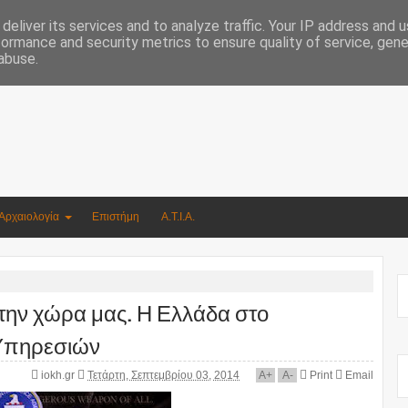
Συγγραφέας Νικόλαος Αργυρίου
deliver its services and to analyze traffic. Your IP address and 
formance and security metrics to ensure quality of service, gen
abuse.
Αρχαιολογία
Επιστήμη
Α.Τ.Ι.Α.
 στην χώρα μας. Η Ελλάδα στο
Υπηρεσιών
iokh.gr
Τετάρτη, Σεπτεμβρίου 03, 2014
A
+
A
-
Print
Email