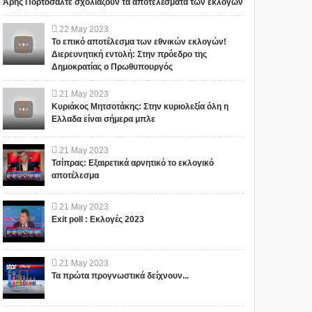
Άρης Πορτοσάλτε σχολιάζουν τα αποτελέσματα των εκλογών
22
May
2023
Το επικό αποτέλεσμα των εθνικών εκλογών!
Διερευνητική εντολή: Στην πρόεδρο της
Δημοκρατίας ο Πρωθυπουργός
21
May
2023
Κυριάκος Μητσοτάκης: Στην κυριολεξία όλη η
Ελλαδα είναι σήμερα μπλε
ΟΝΤΑΙ
Ο Alexander Smith
21
May
2023
 ΠΡΩΤΗ
ισχυρίζεται ότι ταξίδεψε
Τσίπρας: Εξαιρετικά αρνητικό το εκλογικό
ΧΟΤΡΟΝΙΚΟΣ
στο έτος 2118: Ο
αποτέλεσμα
 ΔΙΕΘΝΕΣ
υποτιθέμενος
avana
χρονοταξιδιώτης μιλάει
πιθέσεων που
Για υπότιτλους: Ρυθμίσεις,
21
May
2023
για ένα μυστικό ταξίδι
εύουν
Υπότιτλοι, Αγγλικά, Υπότιτλοι,
Exit poll : Εκλογές 2023
στο μέλλον! (ΒΙΝΤΕΟ)
σωπα και
Αυτόματη μετάφραση,
κών υπη...
Ελληνικά Tο iokh.gr...
21
May
2023
Τα πρώτα προγνωστικά δείχνουν...