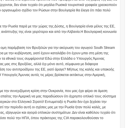
ρχονται, δεν είναι τυχαίο ότι μεγάλα Ρωσικά τουριστικά γραφεία χρεοκοπούν
Το οργανωμένο σχέδιο τον Ρώσων στην Βουλγαρία θα έλεγα ότι πάει πολύ
ε την Ρωσία παρά με την χώρες της Δύσης, η Βουλγαρία είναι μέλος της ΕΕ,
ης ανάπτυξης της είναι χειρότεροι και από την Αλβανία.Η Βουλγαρική κοινωνία
την ομη παρέμβαση τον Βρυξελών για την ακύρωση του αγωγού South Stream
 με την κυβέρνηση, γιατί έχουν καταλάβει ότι έχουν μπει στη μέση της
νο τα εθνικά τους συμφέροντα! Εδώ στην Ελλάδα ο Υπουργός Άμυνας
ας μας στις Βρυξέλες, αλλά όχι μόνο αυτό, σύμφωνα με διάφορα
ση του αντιπροέδρου της ΕΕ, γιατί άραγε? Μήπως της καλής και υπακοής
Ο Υπουργός Άμυνας αυτές τις μέρες βρίσκεται εκτάκτως στην Αμερική,
ε την συνεχιζόμενη κρίση στην Ουκρανία, που μας έχει φέρει σε άμεση
 επαίτες την Αμερική να μας παραδώσουν ότι άχρηστο οπλικό τους σύστημα
χικών στο Ελληνικό Στρατό! Εντωμεταξύ η Ρωσία δεν έχει ξεχάσει την
την περίοδο αυτή οι σχέσεις μας με την Ρωσία ήταν πολύ καλές, με
ιας, εξαγωγών και αγορά οπλικών συστημάτων. Δεν είναι καθόλου τυχαίο ότι
 τόσο πολύ την ΗΠΑ, όπου πράκτορες της CIA παρακολουθούσαν το