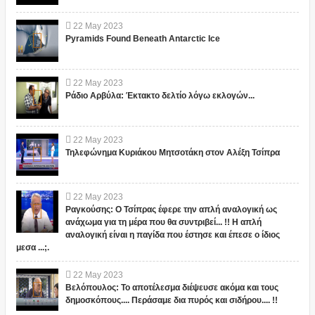
22
May
2023
Pyramids Found Beneath Antarctic Ice
22
May
2023
Ράδιο Αρβύλα: Έκτακτο δελτίο λόγω εκλογών...
22
May
2023
Τηλεφώνημα Κυριάκου Μητσοτάκη στον Αλέξη Τσίπρα
22
May
2023
Ραγκούσης: Ο Τσίπρας έφερε την απλή αναλογική ως
ανάχωμα για τη μέρα που θα συντριβεί... !! Η απλή
αναλογική είναι η παγίδα που έστησε και έπεσε ο ίδιος
μεσα ...;.
22
May
2023
Βελόπουλος: Το αποτέλεσμα διέψευσε ακόμα και τους
δημοσκόπους.... Περάσαμε δια πυρός και σιδήρου.... !!