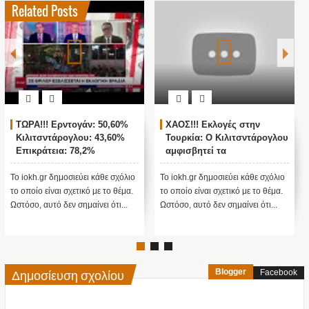
Related Posts
ΤΩΡΑ!!! Ερντογάν: 50,60%
ΧΑΟΣ!!! Εκλογές στην
Κιλιτσντάρογλου: 43,60%
Τουρκία: Ο Κιλιτσντάρογλου
Επικράτεια: 78,2%
αμφισβητεί τα
αποτελέσματα θα γίνουν
ενστάσεις...
Το iokh.gr δημοσιεύει κάθε σχόλιο
Το iokh.gr δημοσιεύει κάθε σχόλιο
το οποίο είναι σχετικό με το θέμα.
το οποίο είναι σχετικό με το θέμα.
Ωστόσο, αυτό δεν σημαίνει ότι...
Ωστόσο, αυτό δεν σημαίνει ότι...
Δημοσίευση σχολίου
Blogger
Facebook