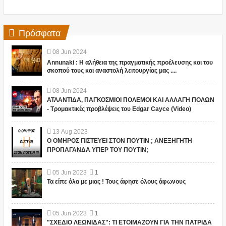
Πρόσφατα
08
Jun
2024
Annunaki : Η αλήθεια της πραγματικής προέλευσης και του
σκοπού τους και αναστολή λειτουργίας μας ....
08
Jun
2024
ΑΤΛΑΝΤΙΔΑ, ΠΑΓΚΟΣΜΙΟΙ ΠΟΛΕΜΟΙ ΚΑΙ ΑΛΛΑΓΗ ΠΟΛΩΝ
- Τρομακτικές προβλέψεις του Edgar Cayce (Video)
13
Aug
2023
Ο ΟΜΗΡΟΣ ΠΙΣΤΕΥΕΙ ΣΤΟΝ ΠΟΥΤΙΝ ; ΑΝΕΞΗΓΗΤΗ
ΠΡΟΠΑΓΑΝΔΑ ΥΠΕΡ ΤΟΥ ΠΟΥΤΙΝ;
05
Jun
2023
1
Τα είπε όλα με μιας ! Τους άφησε όλους άφωνους
05
Jun
2023
1
"ΣΧΕΔΙΟ ΛΕΩΝΙΔΑΣ": ΤΙ ΕΤΟΙΜΑΖΟΥΝ ΓΙΑ ΤΗΝ ΠΑΤΡΙΔΑ