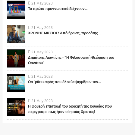
21
May
2023
Τα πρώτα προγνωστικά δείχνουν...
21
May
2023
ΧΡΟΝΗΣ ΜΙΣΣΙΟΣ! Από ήρωας, προδότης...
21
May
2023
Δημήτρης Λιαντίνης - "Η Φιλοσοφική Θεώρηση του
Θανάτου"
21
May
2023
Θα ΄ρθει καιρός που όλοι θα ψηφίζουν τον...
21
May
2023
Η φοβερή επιστολή του διοικητή της Ιουδαίας που
περιγράφει πως ήταν ο Ιησούς Χριστός!