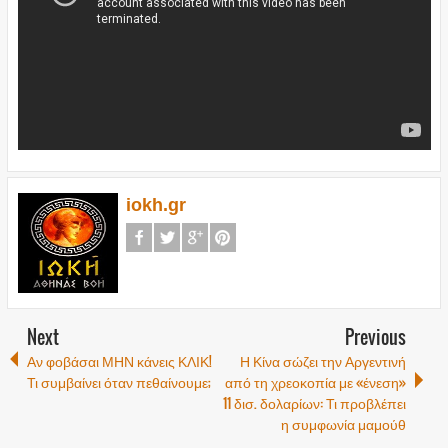
iokh.gr
Next
Previous
Αν φοβάσαι ΜΗΝ κάνεις ΚΛΙΚ!
Η Κίνα σώζει την Αργεντινή
Τι συμβαίνει όταν πεθαίνουμε;
από τη χρεοκοπία με «ένεση»
11 δισ. δολαρίων: Τι προβλέπει
η συμφωνία μαμούθ