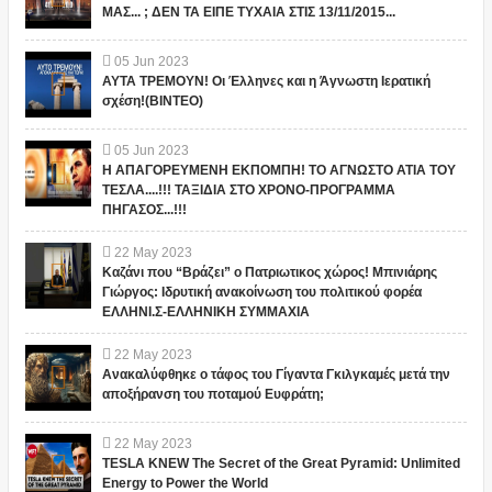
ΜΑΣ... ; ΔΕΝ ΤΑ ΕΙΠΕ ΤΥΧΑΙΑ ΣΤΙΣ 13/11/2015...
05
Jun
2023
ΑΥΤΑ ΤΡΕΜΟΥΝ! Οι Έλληνες και η Άγνωστη Ιερατική
σχέση!(ΒΙΝΤΕΟ)
05
Jun
2023
Η ΑΠΑΓΟΡΕΥΜΕΝΗ ΕΚΠΟΜΠΗ! ΤΟ ΑΓΝΩΣΤΟ ΑΤΙΑ ΤΟΥ
ΤΕΣΛΑ....!!! ΤΑΞΙΔΙΑ ΣΤΟ ΧΡΟΝΟ-ΠΡΟΓΡΑΜΜΑ
ΠΗΓΑΣΟΣ...!!!
22
May
2023
Καζάνι που “Βράζει” ο Πατριωτικος χώρος! Μπινιάρης
Γιώργος: Ιδρυτική ανακοίνωση του πολιτικού φορέα
ΕΛΛΗΝΙ.Σ-ΕΛΛΗΝΙΚΗ ΣΥΜΜΑΧΙΑ
22
May
2023
Ανακαλύφθηκε ο τάφος του Γίγαντα Γκιλγκαμές μετά την
αποξήρανση του ποταμού Ευφράτη;
22
May
2023
TESLA KNEW The Secret of the Great Pyramid: Unlimited
Energy to Power the World