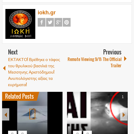
iokh.gr
Next
Previous
ΕΚΤΑΚΤΟ! Βρέθηκε ο τάφος
Remote Viewing 9/11: The Official
του θρυλικού βασιλιά της
Trailer
Μεσσηνης Αριστόδημου!
Ανυπολόγιστης αξίας τα
ευρήματα!
Related Posts
1