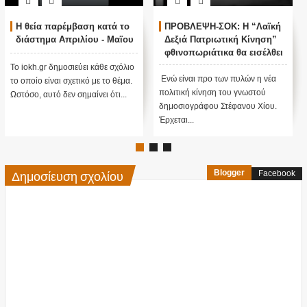
Η θεία παρέμβαση κατά το
ΠΡΟΒΛΕΨΗ-ΣΟΚ: Η “Λαϊκή
διάστημα Απριλίου - Μαϊου
Δεξιά Πατριωτική Κίνηση”
φθινοπωριάτικα θα εισέλθει
στην βουλή με διψήφια
Το iokh.gr δημοσιεύει κάθε σχόλιο
ποσοστά...!!!
Ενώ είναι προ των πυλών η νέα
το οποίο είναι σχετικό με το θέμα.
πολιτική κίνηση του γνωστού
Ωστόσο, αυτό δεν σημαίνει ότι...
δημοσιογράφου Στέφανου Χίου.
Έρχεται...
Δημοσίευση σχολίου
Blogger
Facebook