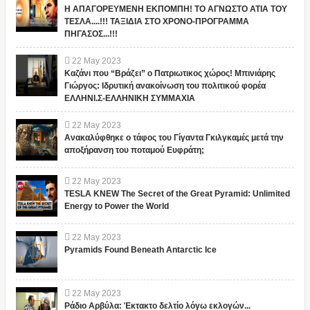
Η ΑΠΑΓΟΡΕΥΜΕΝΗ ΕΚΠΟΜΠΗ! ΤΟ ΑΓΝΩΣΤΟ ΑΤΙΑ ΤΟΥ
ΤΕΣΛΑ....!!! ΤΑΞΙΔΙΑ ΣΤΟ ΧΡΟΝΟ-ΠΡΟΓΡΑΜΜΑ
ΠΗΓΑΣΟΣ...!!!
22
May
2023
Καζάνι που “Βράζει” ο Πατριωτικος χώρος! Μπινιάρης
Γιώργος: Ιδρυτική ανακοίνωση του πολιτικού φορέα
ΕΛΛΗΝΙ.Σ-ΕΛΛΗΝΙΚΗ ΣΥΜΜΑΧΙΑ
22
May
2023
Ανακαλύφθηκε ο τάφος του Γίγαντα Γκιλγκαμές μετά την
αποξήρανση του ποταμού Ευφράτη;
22
May
2023
TESLA KNEW The Secret of the Great Pyramid: Unlimited
Energy to Power the World
22
May
2023
Pyramids Found Beneath Antarctic Ice
22
May
2023
Ράδιο Αρβύλα: Έκτακτο δελτίο λόγω εκλογών...