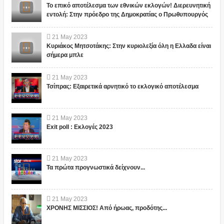
Το επικό αποτέλεσμα των εθνικών εκλογών! Διερευνητική
εντολή: Στην πρόεδρο της Δημοκρατίας ο Πρωθυπουργός
21
May
2023
Κυριάκος Μητσοτάκης: Στην κυριολεξία όλη η Ελλαδα είναι
σήμερα μπλε
21
May
2023
Τσίπρας: Εξαιρετικά αρνητικό το εκλογικό αποτέλεσμα
21
May
2023
Exit poll : Εκλογές 2023
21
May
2023
Τα πρώτα προγνωστικά δείχνουν...
21
May
2023
ΧΡΟΝΗΣ ΜΙΣΣΙΟΣ! Από ήρωας, προδότης...