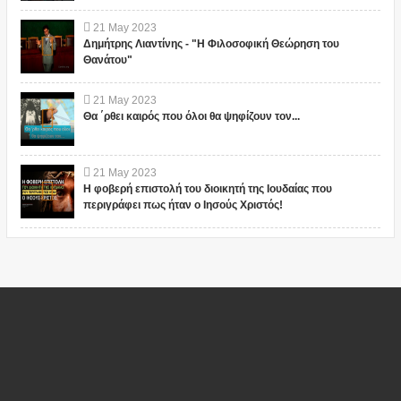
21
May
2023
Δημήτρης Λιαντίνης - "Η Φιλοσοφική Θεώρηση του
Θανάτου"
21
May
2023
Θα ΄ρθει καιρός που όλοι θα ψηφίζουν τον...
21
May
2023
Η φοβερή επιστολή του διοικητή της Ιουδαίας που
περιγράφει πως ήταν ο Ιησούς Χριστός!