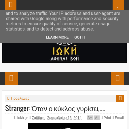
This site uses cookies from Google to deliver its services
and to analyze traffic. Your IP address and user-agent are
shared with Google along with performance and security
metrics to ensure quality of service, generate usage
statistics, and to detect and address abuse.
LEARN MORE
GOT IT
Προβλέψεις
Stranger: Όταν ο κύκλος γυρίσει,....
iokh.gr
Σάββατο, Σεπτεμβρίου 13, 2014
A
+
A
-
Print
Email