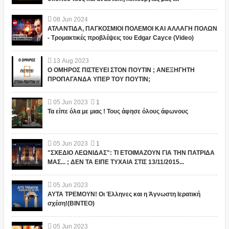
08
Jun
2024
ΑΤΛΑΝΤΙΔΑ, ΠΑΓΚΟΣΜΙΟΙ ΠΟΛΕΜΟΙ ΚΑΙ ΑΛΛΑΓΗ ΠΟΛΩΝ
- Τρομακτικές προβλέψεις του Edgar Cayce (Video)
13
Aug
2023
Ο ΟΜΗΡΟΣ ΠΙΣΤΕΥΕΙ ΣΤΟΝ ΠΟΥΤΙΝ ; ΑΝΕΞΗΓΗΤΗ
ΠΡΟΠΑΓΑΝΔΑ ΥΠΕΡ ΤΟΥ ΠΟΥΤΙΝ;
05
Jun
2023
1
Τα είπε όλα με μιας ! Τους άφησε όλους άφωνους
05
Jun
2023
1
"ΣΧΕΔΙΟ ΛΕΩΝΙΔΑΣ": ΤΙ ΕΤΟΙΜΑΖΟΥΝ ΓΙΑ ΤΗΝ ΠΑΤΡΙΔΑ
ΜΑΣ... ; ΔΕΝ ΤΑ ΕΙΠΕ ΤΥΧΑΙΑ ΣΤΙΣ 13/11/2015...
05
Jun
2023
ΑΥΤΑ ΤΡΕΜΟΥΝ! Οι Έλληνες και η Άγνωστη Ιερατική
σχέση!(ΒΙΝΤΕΟ)
05
Jun
2023