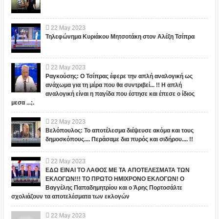
22
May
2023
Τηλεφώνημα Κυριάκου Μητσοτάκη στον Αλέξη Τσίπρα
22
May
2023
Ραγκούσης: Ο Τσίπρας έφερε την απλή αναλογική ως
ανάχωμα για τη μέρα που θα συντριβεί... !! Η απλή
αναλογική είναι η παγίδα που έστησε και έπεσε ο ίδιος
μεσα ...;.
22
May
2023
Βελόπουλος: Το αποτέλεσμα διέψευσε ακόμα και τους
δημοσκόπους.... Περάσαμε δια πυρός και σιδήρου.... !!
22
May
2023
ΕΔΩ ΕΙΝΑΙ ΤΟ ΛΑΘΟΣ ΜΕ ΤΑ ΑΠΟΤΕΛΕΣΜΑΤΑ ΤΩΝ
ΕΚΛΟΓΩΝ!!! ΤΟ ΠΡΩΤΟ ΗΜΙΧΡΟΝΟ ΕΚΛΟΓΩΝ! Ο
Βαγγέλης Παπαδημητρίου και ο Άρης Πορτοσάλτε
σχολιάζουν τα αποτελέσματα των εκλογών
22
May
2023