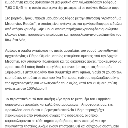
εμβρόντητη καθώς βρέθηκαν σε μια φυσική σπηλιά,διαστάσεων εδάφους
7,63 Χ 8,45 m , η οποία περίτεχνα είχε μετατραπεί σε υπόγειο θολωτό τάφο.
Στο βορινό μέρος υπάρχει μαρμάρινος τάφος με την επιγραφή ''Αριστοδήμω
Μεσσηνίων Βασιλεί'' , ο οποίος είναι ανέγγιχτος και τριγύρω διάφορα ειδώλια
από ατόφιο χρυσάφι, λήκυθοι οι οποίες περιέχουν χρυσαφένια ομοιώματα
κλώνων ελιάς, χρυσαφένια κτερίσματα και χρυσοελεφάντινο αγαλματίδιο του
Ιθωμάτα Διός.
Αμέσως η ομάδα ενημέρωσε τις αρχές ασφαλείας του νομού,τον καθηγητή
αρχαιολογίας κ.Πέτρο Θέμελη, οποίος κατέφθασε αμέσως από την Αρχαία
Μεσσήνη, τον υπουργό Πολιτισμού και τις δικαστικές αρχές, προκειμένου να
προστατευθεί πάση θυσία ο μεγάλος και ανεκτίμητος αυτός θησαυρός.
Σύμφωνα με μεταλλειολόγο που συμμετείχε στην ομάδα, η αξία σε χρυσό των
ευρημάτων εκτιμάται σε περίπου ένα δισ. ευρω, ενώ συμπεριλαμβανομένης
της αρχαιολογικής και καλλιτεχνικής τους αξίας, κατά τον κ.Θέμελη, τούτη
ανέρχεται στο 100/πλάσιο!!!
Το περιστατικό αυτό που συνέβη λίγο πριν το μεσημέρι του Σαββάτου,
σύμφωνα με ασφαλείς και καλά διασταυρωμένες πληροφορίες μας, έχει
προκαλέσει σεισμό στο κυβερνητικό επιτελείο.Ήδη η περιοχή έχει
περικυκλωθεί από ένοπλους άνδρες της ασφάλειας, οι οποίοι
καμουφλάρονται σε κάθε σημείο πρόσβασης στην περιοχή για την
πιθανότητα ληστείας. Ακόμα έχουν επιστρατευθεί και σύγχρονα συστήματα