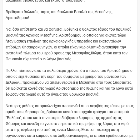
αρχαιοκάπηλους εντός και εκτός "υπουργείων".
Βρέθηκε ο θολωτός τάφος του θρυλικού Βασιλιά της Μεσσήνης,
Αριστόδημου!
Ναι όσο απίστευτο και να φαίνεται, βρέθηκε ο θολωτός τάφος του θρυλικού
Βασιλιά της Αρχαίας Μεσσήνης, Αριστόδημου, ο οποίος για αιώνες τώρα
ήταν βασική επιδίωξη της αρχαιολογικής υπηρεσίας και εκατοντάδων
επίδοξων θησαυροκυνηγών, οι υποίοι είχαν κυριολεκτικά ανασκάψει την
ανατολική πλευρά του ιερού όρους της Μεσσηνίας,Ιθώμη, όπου κατά τον
Παυσανία είχε ταφεί ο εν λόγω βασιλιάς.
Πολλοί πίστευαν από τα παλαιότερα χρόνια, ότι ο τάφος του Αριστόδημου ο
οποίος είχε θυσιάσει την κόρη του,σύμφωνα με χρισμό του μαντείου των
Δελφών,.. προκειμένου να απελευθερωθεί η Μεσσηνία από τους Σπαρτιάτες,
ότι βρίσκεται κοντά στο χωριό Αριστοδήμειο της Ιθώμης και για το λόγο αυτό
έδωσαν στο χωριό αυτό το όνομα του θρυλικού βασιλιά.
Νεότερες μελέτες ιστορικών είχαν αποφανθεί ότι ο περιβόητος τάφος με τους
αμύθητους θησαυρούς, βρίσκεται κοντά στο αρχαίο φράγμα του ποταμού
''Βαλύρα'', όπου κατά την ιστορία διάβηκε ο λυράρης της αρχαιότητας
Θάμυρις και συνέβη το γνωστό περιστατικό της ρίψης της λύρας στο νερό
μετά της τύφλωσή του από τις εννέα Μούσες.Έκτοτε η περιοχή αυτή
οργώνονταν κατά καιρούς από λαθροανασκαφείς, οι οποίοι εφοδιασμένοι με