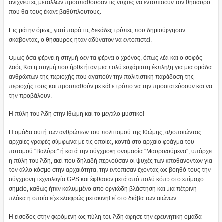
ανιχνευτές μετάλλων προσπαθούσαν τις νύχτες να εντοπίσουν τον θησαυρό
που θα τους έκανε βαθύπλουτους.
Εις μάτην όμως, γιατί παρά τις δεκάδες τρύπες που δημιούργησαν
σκάβοντας, ο θησαυρός ήταν αδύνατον να εντοπιστεί.
Όμως όσα φέρνει η στιγμή δεν τα φέρνει ο χρόνος, όπως λέει και ο σοφός
λαός.Και η στιγμή που ήρθε ήταν μια πολύ ευχάριστη έκπληξη για μια ομάδα
ανθρώπων της περιοχής που αγαπούν την πολιτιστική παράδοση της
περιοχής τους και προσπαθούν με κάθε τρόπο να την προστατεύσουν και να
την προβάλουν.
Η πύλη του Άδη στην Ιθώμη και το μεγάλο μυστικό!
Η ομάδα αυτή των ανθρώπων του πολιτισμού της Ιθώμης, αξιοποιώντας
αρχαίες γραφές σύμφωνα με τις οποίες, κοντά στο αρχαίο φράγμα του
ποταμού "Βαλύρα'' ή κατά την σύγχρονη ονομασία ''Μαυροζούμενα'', υπάρχει
η πύλη του Άδη, εκεί που δηλαδή περνούσαν οι ψυχές των αποθανόντων για
τον άλλο κόσμο στην αρχαιότητα, την εντόπισαν έχοντας ως βοηθό τους την
σύγχρονη τεχνολογία GPS και έφθασαν μετά από πολύ κόπο στο επίμαχο
σημείο, καθώς ήταν καλυμμένο από οργιώδη βλάστηση και μια πέτρινη
πλάκα η οποία είχε ελαφρώς μετακινηθεί στο διάβα των αιώνων.
Η είσοδος στην φερόμενη ως πύλη του Άδη άφησε την ερευνητική ομάδα