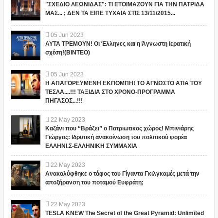
"ΣΧΕΔΙΟ ΛΕΩΝΙΔΑΣ": ΤΙ ΕΤΟΙΜΑΖΟΥΝ ΓΙΑ ΤΗΝ ΠΑΤΡΙΔΑ
ΜΑΣ... ; ΔΕΝ ΤΑ ΕΙΠΕ ΤΥΧΑΙΑ ΣΤΙΣ 13/11/2015...
05
Jun
2023
ΑΥΤΑ ΤΡΕΜΟΥΝ! Οι Έλληνες και η Άγνωστη Ιερατική
σχέση!(ΒΙΝΤΕΟ)
05
Jun
2023
Η ΑΠΑΓΟΡΕΥΜΕΝΗ ΕΚΠΟΜΠΗ! ΤΟ ΑΓΝΩΣΤΟ ΑΤΙΑ ΤΟΥ
ΤΕΣΛΑ....!!! ΤΑΞΙΔΙΑ ΣΤΟ ΧΡΟΝΟ-ΠΡΟΓΡΑΜΜΑ
ΠΗΓΑΣΟΣ...!!!
22
May
2023
Καζάνι που “Βράζει” ο Πατριωτικος χώρος! Μπινιάρης
Γιώργος: Ιδρυτική ανακοίνωση του πολιτικού φορέα
ΕΛΛΗΝΙ.Σ-ΕΛΛΗΝΙΚΗ ΣΥΜΜΑΧΙΑ
22
May
2023
Ανακαλύφθηκε ο τάφος του Γίγαντα Γκιλγκαμές μετά την
αποξήρανση του ποταμού Ευφράτη;
22
May
2023
TESLA KNEW The Secret of the Great Pyramid: Unlimited