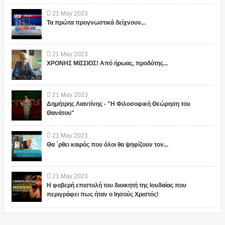
21
May
2023
Τα πρώτα προγνωστικά δείχνουν...
21
May
2023
ΧΡΟΝΗΣ ΜΙΣΣΙΟΣ! Από ήρωας, προδότης...
21
May
2023
Δημήτρης Λιαντίνης - "Η Φιλοσοφική Θεώρηση του
Θανάτου"
21
May
2023
Θα ΄ρθει καιρός που όλοι θα ψηφίζουν τον...
21
May
2023
Η φοβερή επιστολή του διοικητή της Ιουδαίας που
περιγράφει πως ήταν ο Ιησούς Χριστός!