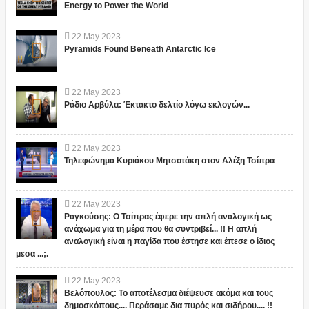
Energy to Power the World
22
May
2023
Pyramids Found Beneath Antarctic Ice
22
May
2023
Ράδιο Αρβύλα: Έκτακτο δελτίο λόγω εκλογών...
22
May
2023
Τηλεφώνημα Κυριάκου Μητσοτάκη στον Αλέξη Τσίπρα
22
May
2023
Ραγκούσης: Ο Τσίπρας έφερε την απλή αναλογική ως
ανάχωμα για τη μέρα που θα συντριβεί... !! Η απλή
αναλογική είναι η παγίδα που έστησε και έπεσε ο ίδιος
μεσα ...;.
22
May
2023
Βελόπουλος: Το αποτέλεσμα διέψευσε ακόμα και τους
δημοσκόπους.... Περάσαμε δια πυρός και σιδήρου.... !!