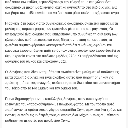
υπόλοιπα σωματίδια, «εμποδίζοντας» την κίνησή τους στο χώρο: ένα
σωματίδιο με μικρή μάζα κινείται σχετικά ανενόχλητο στο πεδίο Χιγκς, ενώ
ένα βαρύ σωματίδιο κινείται σα να βρίσκεται μέσα σε ένα παχύρευστο υγρό.
Η αρχική ιδέα όμως για το συγκεκριμένο σωματίδιο, σχετίζεται άμεσα με τη
μελέτη της συμπεριφοράς των φωτονίων μέσα στους υπεραγωγούς. Οι
υπεραγωγοί είναι σώματα που επιτρέπουν υπό συνθήκες τη διέλευση των
ηλεκτρονίων από το εσωτερικό τους δίχως αντίσταση και σε αυτούς τα
φωτόνια συμπεριφέρονται διαφορετικά από ότι συνήθως, αφού αν και
κανονικά έχουν μηδενική μάζα εντός των υπεραγωγών που έχουν ψυχθεί σε
θερμοκρασία κοντά στο απόλυτο μηδέν (-273ο Κ) επιβραδύνονται από τις
δονήσεις του υλικού και αποκτούν μάζα.
Οι δονήσεις που δίνουν τη μάζα στα φωτόνια είναι μαθηματικά ισοδύναμες
με τα σωματίδια Χιγκς και είναι ακριβώς αυτές που παρατηρήθηκαν για
πρώτη φορά σε υπεραγωγούς σε θερμοκρασία δωματίου στο πανεπιστήμιο
του Τόκιο από το Ρίο Σιμάνο και την ομάδα του.
Για να δημιουργήσουν τις κατάλληλες δονήσεις στον υπεραγωγό, οι
ερευνητές τον «ταρακούνησαν» με παλμούς φωτός. Με τον τρόπο αυτό
παρήγαγαν τα πρώτα υπεραγώγιμα σωματίδια Χιγκς πριν από ένα χρόνο και
έκτοτε μελετούν τις ιδιότητές τους οι οποίες όλα δείχνουν πως συμπίπτουν
μαθηματικά με αυτές του μποζονίου Χιγκς.