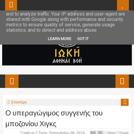
This site uses cookies from Google to deliver its services
and to analyze traffic. Your IP address and user-agent are
shared with Google along with performance and security
metrics to ensure quality of service, generate usage
statistics, and to detect and address abuse.
LEARN MORE
GOT IT
Επιστήμη
Ο υπεραγώγιμος συγγενής του
μποζονίου Χιγκς
iokh.gr
Τρίτη, Σεπτεμβρίου 09, 2014
A
+
A
-
Print
Email