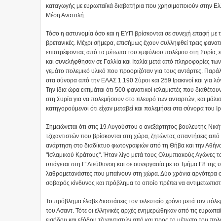
καταγωγής με ευρωπαϊκά διαβατήρια που χρησιμοποιούν στην Ελ
Μέση Ανατολή.
Τόσο η αστυνομία όσο και η ΕΥΠ βρίσκονται σε συνεχή επαφή με τις 
βρετανικές. Μέχρι σήμερα, επισήμως έχουν συλληφθεί τρεις φανατι
επιστρέφοντας από τα μέτωπα του εμφύλιου πολέμου στη Συρία, είν
και συνελήφθησαν σε Γαλλία και Ιταλία μετά από πληροφορίες των
γεμάτο πολεμικό υλικό που προοριζόταν για τους αντάρτες. Παρά
στα σύνορα από την ΕΛΑΣ 1.190 Σύροι και 259 Ιρακινοί και για λό
Την ίδια ώρα εκτιμάται ότι 500 φανατικοί ισλαμιστές που διαθέτ
στη Συρία για να πολεμήσουν στο πλευρό των ανταρτών, και μάλι
κατηγορούμενοι ότι είχαν μεταβεί και πολεμήσει στα σύνορα του Ιρ
Σημειώνεται ότι στις 19 Αυγούστου ο ανεξάρτητος βουλευτής Νικ
τζιχαντιστών που βρίσκονται στη χώρα, ζητώντας απαντήσεις από τ
ανάρτηση στο διαδίκτυο φωτογραφιών από τη Θήβα και την Αθήνα
"Ισλαμικού Κράτους". Ήταν λίγο μετά τους Ολυμπιακούς Αγώνες 
υπάγεται στη Γ' Διεύθυνση και σε συνεργασία με το Τμήμα Γ8 της 
λαθρομετανάστες που μπαίνουν στη χώρα. Δύο χρόνια αργότερα σε
σοβαρός κίνδυνος και πρόβλημα το οποίο πρέπει να αντιμετωπιστε
Το πρόβλημα έλαβε διαστάσεις τον τελευταίο χρόνο μετά τον πόλ
του Ασαντ. Τότε οι ελληνικές αρχές ενημερώθηκαν από τις ευρωπα
εισόδου και εξόδου τζιχαντιστών από και προς το μέτωπο του πο