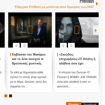
Previous
Εξάρχεια: Επίθεση με μολότοφ κατά διμοιρίας των ΜΑΤ
Εκβίασαν τον Μακάριο
«Σκιώδεις
ν
και το λένε ανοιχτά οι
επιχειρήσεις»!!! Απάτη ή
Βρετανικές μυστικές
αλήθεια όσα έχει
υπηρεσίες...
αποκαλύψει ο Duncan
O’Finioan ;;;
πό
Το iokh.gr δημοσιεύει κάθε
Η ιστορία του Duncan O’
σχόλιο το οποίο είναι σχετικό
Finioan ή BOBBY JOE FANNIN
με το θέμα. Ωστόσο, αυτό δεν
είναι κάτι αληθινό ή κάτι το
σημαίνει ότι...
φανταστι...
Blogger
Facebook