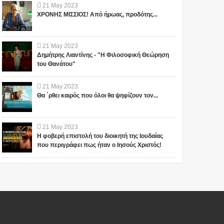
21
May
2023
ΧΡΟΝΗΣ ΜΙΣΣΙΟΣ! Από ήρωας, προδότης...
21
May
2023
Δημήτρης Λιαντίνης - "Η Φιλοσοφική Θεώρηση
του Θανάτου"
21
May
2023
Θα ΄ρθει καιρός που όλοι θα ψηφίζουν τον...
21
May
2023
Η φοβερή επιστολή του διοικητή της Ιουδαίας
που περιγράφει πως ήταν ο Ιησούς Χριστός!