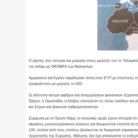
Ο χάρτης που τύπωσε και μοίρασε στους μαχητές του το "Ισλαμικ
του Ισλάμ ως OROBRA των Βαλκανίων
Αμερικανοί και Άγγλοι παρέδωσαν λίστα στην ΕΥΠ με ύποπτους της
τροφοδοτούν με μαχητές το ISIS
Σε ιδιότυπο κέντρο αφίξεων και αναχωρήσεων φανατικών τζιχαντιστ
Έβρου, η Ορεστιάδα, η Λέσβος αποτελούν τις πύλες εισόδου κα
και Σύρων και Ιρακινών λαθρομεταναστών.
Σύμφωνα με το Πρώτο Θέμα, οι ελληνικές αρχές έχουν στοιχεία 
ακραίους μουσουλμανικούς κύκλους και θεωρούνται ύποπτα σε σχέ
100, πολλοί από τους οποίους βρίσκονται σε διακριτική παρακο
τζιχαντιστές της Ευρώπης. Μάλιστα, δεν έχει αποκλειστεί το ενδ