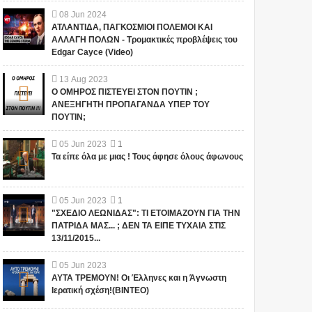
08
Jun
2024
ΑΤΛΑΝΤΙΔΑ, ΠΑΓΚΟΣΜΙΟΙ ΠΟΛΕΜΟΙ ΚΑΙ
ΑΛΛΑΓΗ ΠΟΛΩΝ - Τρομακτικές προβλέψεις του
Edgar Cayce (Video)
13
Aug
2023
Ο ΟΜΗΡΟΣ ΠΙΣΤΕΥΕΙ ΣΤΟΝ ΠΟΥΤΙΝ ;
ΑΝΕΞΗΓΗΤΗ ΠΡΟΠΑΓΑΝΔΑ ΥΠΕΡ ΤΟΥ
ΠΟΥΤΙΝ;
05
Jun
2023
1
Τα είπε όλα με μιας ! Τους άφησε όλους άφωνους
05
Jun
2023
1
"ΣΧΕΔΙΟ ΛΕΩΝΙΔΑΣ": ΤΙ ΕΤΟΙΜΑΖΟΥΝ ΓΙΑ ΤΗΝ
ΠΑΤΡΙΔΑ ΜΑΣ... ; ΔΕΝ ΤΑ ΕΙΠΕ ΤΥΧΑΙΑ ΣΤΙΣ
13/11/2015...
05
Jun
2023
ΑΥΤΑ ΤΡΕΜΟΥΝ! Οι Έλληνες και η Άγνωστη
Ιερατική σχέση!(ΒΙΝΤΕΟ)