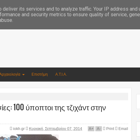
Συγγραφέας Νικόλαος Αργυρίου
deliver its services and to analyze traffic. Your IP address and
formance and security metrics to ensure quality of service, gen
 abuse.
Αρχαιολογία
Επιστήμη
Α.Τ.Ι.Α.
ες: 100 ύποπτοι της τζιχάντ στην
iokh.gr
Κυριακή, Σεπτεμβρίου 07, 2014
A
+
A
-
Print
Email