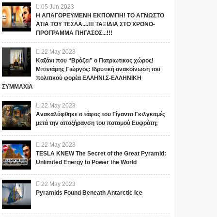
05
Jun
2023
Η ΑΠΑΓΟΡΕΥΜΕΝΗ ΕΚΠΟΜΠΗ! ΤΟ ΑΓΝΩΣΤΟ
ΑΤΙΑ ΤΟΥ ΤΕΣΛΑ....!!! ΤΑΞΙΔΙΑ ΣΤΟ ΧΡΟΝΟ-
ΠΡΟΓΡΑΜΜΑ ΠΗΓΑΣΟΣ...!!!
22
May
2023
Καζάνι που “Βράζει” ο Πατριωτικος χώρος!
Μπινιάρης Γιώργος: Ιδρυτική ανακοίνωση του
πολιτικού φορέα ΕΛΛΗΝΙ.Σ-ΕΛΛΗΝΙΚΗ
ΣΥΜΜΑΧΙΑ
22
May
2023
Ανακαλύφθηκε ο τάφος του Γίγαντα Γκιλγκαμές
μετά την αποξήρανση του ποταμού Ευφράτη;
22
May
2023
TESLA KNEW The Secret of the Great Pyramid:
Unlimited Energy to Power the World
22
May
2023
Pyramids Found Beneath Antarctic Ice