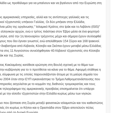
λάδα ως προθάλαμο για να μπαίνουν και να βγαίνουν από την Ευρώπη στη
αμερικανικές υπηρεσίες, αλλά και τις αντίστοιχες γαλλικές και τις
κοί τζιχαντιστές υπήκοοι Γαλλίας. Οι δύο μπήκαν στην Ελλάδα,
αι μέλη της οργάνωσης " Ισλαμικό Κράτος στο Ιράκ και το Λεβάντε (ISIS)"
 ελληνικών αρχών, ενώ ο τρίτος πιάστηκε στον Έβρο μέσα σε ένα φορτηγό
λληλα, από την 1η Ιανουαρίου τρέχοντος μέχρι και σήμερα έχουν συλληφθεί
γους που δεν έγιναν γνωστοί, ενώ απελάθηκαν 154 Σύροι και 168 Ιρακινοί.
ουν διαβατήρια από Αλβανία, Κόσοβο και Σκόπια έχουν μεταβεί μέσω Ελλάδας
στα στις 11 Αυγούστου συνελήφθησαν 40 Αλβανοί τζιχαντιστές στο Κόσοβο
άκ και της Συρίας.
ήτας Κακλαμάνης κατέθεσε ερώτηση στη Βουλή σχετική με το θέμα των
ην κυβέρνηση για το τι προτίθεται να κάνει για το θέμα. Αφορμή στάθηκε η
, σύμφωνα με τις οποίες παρουσιάζονταν άτομα με τη μαύρη σημαία του
του 2004 όταν στην ΕΥΠ εγκαινιάστηκε το Τμήμα Λαθρομετανάστευσης που
υπηρεσίες ασχολείται με το κομμάτι της διεθνούς τρομοκρατίας και τους
 τηλεγράφημα της αμερικανικής πρεσβείας επισημαίνεται ότι υπάρχει
ί με την είσοδο τζιχαντιστών στην Ελλάδα κυρίως μέσω των νησιών.
εμο που ξέσπασε στη Συρία μεταξύ φανατικών ισλαμιστών και του καθεστώτος
ϊκές ότι κυρίως οι Κήποι και η Ορεστιάδα στον Έβρο αποτελούν πύλες
λέμου από τη Δυτική Ευρώπη.