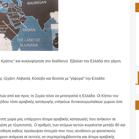
ό Κράτος" και κυκλοφόρησε στο διαδίκτυο. Έβαλαν την Ελλάδα στο χάρτη
 τζιχάντ. Αλβανία, Κόσοβο και Βοσνία με "γέφυρα" την Ελλάδα
ών από και προς τη Συρία τείνει να μετατραπεί η Ελλάδα. Οι Κήποι του
ι εξόδου τόσο αραβικής καταγωγής υπηκόων δυτικοευρωπαϊκών χωρών όσο
ότι στη χώρα μας υπάρχουν άτομα αραβικής καταγωγής που ανήκουν σε
ση με τζιχαντιστές. Ο αριθμός των ατόμων αυτών κυμαίνεται μεταξύ 80 και
λούθηση καθώς προέκυψαν στοιχεία που τους συνδέουν με φανατικούς
εχόμενο ανάμεσα σε αυτούς να συμπεριλαμβάνονται και άτομα αραβικής