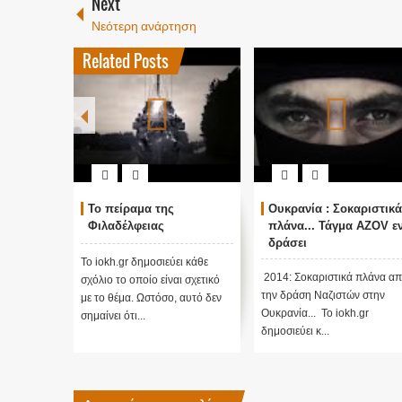
Next
Νεότερη ανάρτηση
Related Posts
Το πείραμα της
Ουκρανία : Σοκαριστικά
Φιλαδέλφειας
πλάνα... Τάγμα AZOV ε
δράσει
Το iokh.gr δημοσιεύει κάθε
2014: Σοκαριστικά πλάνα α
σχόλιο το οποίο είναι σχετικό
την δράση Ναζιστών στην
με το θέμα. Ωστόσο, αυτό δεν
Ουκρανία... Το iokh.gr
σημαίνει ότι...
δημοσιεύει κ...