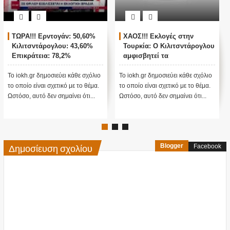
ΤΩΡΑ!!! Ερντογάν: 50,60%
ΧΑΟΣ!!! Εκλογές στην
Κιλιτσντάρογλου: 43,60%
Τουρκία: Ο Κιλιτσντάρογλου
Επικράτεια: 78,2%
αμφισβητεί τα
αποτελέσματα θα γίνουν
ενστάσεις...
Το iokh.gr δημοσιεύει κάθε σχόλιο
Το iokh.gr δημοσιεύει κάθε σχόλιο
το οποίο είναι σχετικό με το θέμα.
το οποίο είναι σχετικό με το θέμα.
Ωστόσο, αυτό δεν σημαίνει ότι...
Ωστόσο, αυτό δεν σημαίνει ότι...
Δημοσίευση σχολίου
Blogger
Facebook