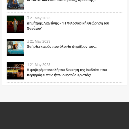
ΧΡΟΝΗΣ ΜΙΣΣΙΟΣ! Από ήρωας, προδότης...
21
May
2023
Δημήτρης Λιαντίνης - "Η Φιλοσοφική Θεώρηση του
Θανάτου"
21
May
2023
Θα ΄ρθει καιρός που όλοι θα ψηφίζουν τον...
21
May
2023
Η φοβερή επιστολή του διοικητή της Ιουδαίας που
περιγράφει πως ήταν ο Ιησούς Χριστός!