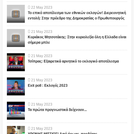
22
May
2023
Το επικό αποτέλεσμα των εθνικών εκλογών! Διερευνητική
εντολή: Στην πρόεδρο της Δημοκρατίας ο Πρωθυπουργός
21
May
2023
Κυριάκος Μητσοτάκης: Στην κυριολεξία όλη η Ελλαδα είναι
σήμερα μπλε
21
May
2023
Τσίπρας: Εξαιρετικά αρνητικό το εκλογικό αποτέλεσμα
21
May
2023
Exit poll : Εκλογές 2023
21
May
2023
Τα πρώτα προγνωστικά δείχνουν...
21
May
2023