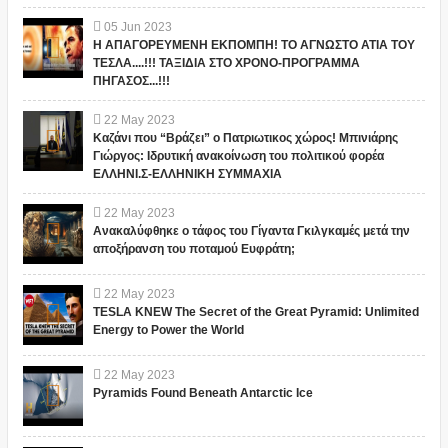
05
Jun
2023
Η ΑΠΑΓΟΡΕΥΜΕΝΗ ΕΚΠΟΜΠΗ! ΤΟ ΑΓΝΩΣΤΟ ΑΤΙΑ ΤΟΥ
ΤΕΣΛΑ....!!! ΤΑΞΙΔΙΑ ΣΤΟ ΧΡΟΝΟ-ΠΡΟΓΡΑΜΜΑ
ΠΗΓΑΣΟΣ...!!!
22
May
2023
Καζάνι που “Βράζει” ο Πατριωτικος χώρος! Μπινιάρης
Γιώργος: Ιδρυτική ανακοίνωση του πολιτικού φορέα
ΕΛΛΗΝΙ.Σ-ΕΛΛΗΝΙΚΗ ΣΥΜΜΑΧΙΑ
22
May
2023
Ανακαλύφθηκε ο τάφος του Γίγαντα Γκιλγκαμές μετά την
αποξήρανση του ποταμού Ευφράτη;
22
May
2023
TESLA KNEW The Secret of the Great Pyramid: Unlimited
Energy to Power the World
22
May
2023
Pyramids Found Beneath Antarctic Ice