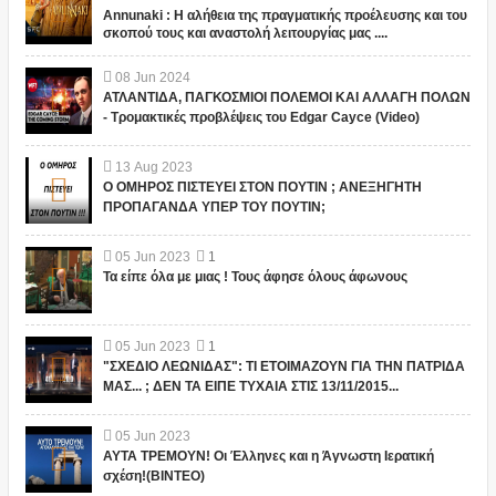
Annunaki : Η αλήθεια της πραγματικής προέλευσης και του
σκοπού τους και αναστολή λειτουργίας μας ....
08
Jun
2024
ΑΤΛΑΝΤΙΔΑ, ΠΑΓΚΟΣΜΙΟΙ ΠΟΛΕΜΟΙ ΚΑΙ ΑΛΛΑΓΗ ΠΟΛΩΝ
- Τρομακτικές προβλέψεις του Edgar Cayce (Video)
13
Aug
2023
Ο ΟΜΗΡΟΣ ΠΙΣΤΕΥΕΙ ΣΤΟΝ ΠΟΥΤΙΝ ; ΑΝΕΞΗΓΗΤΗ
ΠΡΟΠΑΓΑΝΔΑ ΥΠΕΡ ΤΟΥ ΠΟΥΤΙΝ;
05
Jun
2023
1
Τα είπε όλα με μιας ! Τους άφησε όλους άφωνους
05
Jun
2023
1
"ΣΧΕΔΙΟ ΛΕΩΝΙΔΑΣ": ΤΙ ΕΤΟΙΜΑΖΟΥΝ ΓΙΑ ΤΗΝ ΠΑΤΡΙΔΑ
ΜΑΣ... ; ΔΕΝ ΤΑ ΕΙΠΕ ΤΥΧΑΙΑ ΣΤΙΣ 13/11/2015...
05
Jun
2023
ΑΥΤΑ ΤΡΕΜΟΥΝ! Οι Έλληνες και η Άγνωστη Ιερατική
σχέση!(ΒΙΝΤΕΟ)