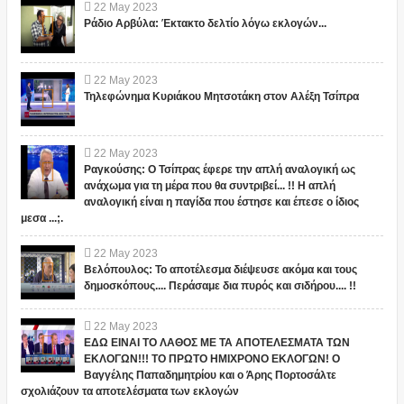
22
May
2023
Ράδιο Αρβύλα: Έκτακτο δελτίο λόγω εκλογών...
22
May
2023
Τηλεφώνημα Κυριάκου Μητσοτάκη στον Αλέξη Τσίπρα
22
May
2023
Ραγκούσης: Ο Τσίπρας έφερε την απλή αναλογική ως
ανάχωμα για τη μέρα που θα συντριβεί... !! Η απλή
αναλογική είναι η παγίδα που έστησε και έπεσε ο ίδιος
μεσα ...;.
22
May
2023
Βελόπουλος: Το αποτέλεσμα διέψευσε ακόμα και τους
δημοσκόπους.... Περάσαμε δια πυρός και σιδήρου.... !!
22
May
2023
ΕΔΩ ΕΙΝΑΙ ΤΟ ΛΑΘΟΣ ΜΕ ΤΑ ΑΠΟΤΕΛΕΣΜΑΤΑ ΤΩΝ
ΕΚΛΟΓΩΝ!!! ΤΟ ΠΡΩΤΟ ΗΜΙΧΡΟΝΟ ΕΚΛΟΓΩΝ! Ο
Βαγγέλης Παπαδημητρίου και ο Άρης Πορτοσάλτε
σχολιάζουν τα αποτελέσματα των εκλογών