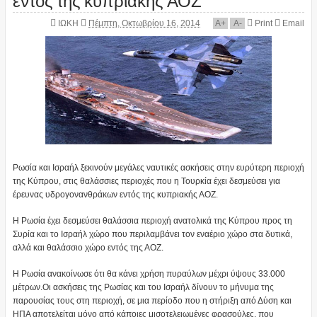
ΙΩΚΗ
Πέμπτη, Οκτωβρίου 16, 2014
A
+
A
-
Print
Email
Ρωσία και Ισραήλ ξεκινούν μεγάλες ναυτικές ασκήσεις στην ευρύτερη περιοχή
της Κύπρου, στις θαλάσσιες περιοχές που η Τουρκία έχει δεσμεύσει για
έρευνας υδρογονανθράκων εντός της κυπριακής ΑΟΖ.
Η Ρωσία έχει δεσμεύσει θαλάσσια περιοχή ανατολικά της Κύπρου προς τη
Συρία και το Ισραήλ χώρο που περιλαμβάνει τον εναέριο χώρο στα δυτικά,
αλλά και θαλάσσιο χώρο εντός της ΑΟΖ.
Η Ρωσία ανακοίνωσε ότι θα κάνει χρήση πυραύλων μέχρι ύψους 33.000
μέτρων.Oι ασκήσεις της Ρωσίας και του Ισραήλ δίνουν το μήνυμα της
παρουσίας τους στη περιοχή, σε μια περίοδο που η στήριξη από Δύση και
ΗΠΑ αποτελείται μόνο από κάποιες μισοτελειωμένες φρασούλες, που