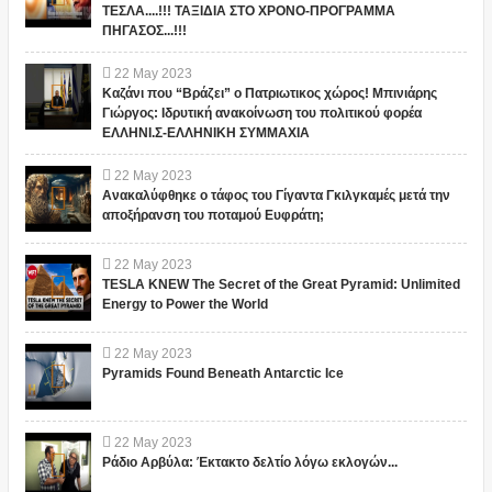
ΤΕΣΛΑ....!!! ΤΑΞΙΔΙΑ ΣΤΟ ΧΡΟΝΟ-ΠΡΟΓΡΑΜΜΑ
ΠΗΓΑΣΟΣ...!!!
22
May
2023
Καζάνι που “Βράζει” ο Πατριωτικος χώρος! Μπινιάρης
Γιώργος: Ιδρυτική ανακοίνωση του πολιτικού φορέα
ΕΛΛΗΝΙ.Σ-ΕΛΛΗΝΙΚΗ ΣΥΜΜΑΧΙΑ
22
May
2023
Ανακαλύφθηκε ο τάφος του Γίγαντα Γκιλγκαμές μετά την
αποξήρανση του ποταμού Ευφράτη;
22
May
2023
TESLA KNEW The Secret of the Great Pyramid: Unlimited
Energy to Power the World
22
May
2023
Pyramids Found Beneath Antarctic Ice
22
May
2023
Ράδιο Αρβύλα: Έκτακτο δελτίο λόγω εκλογών...