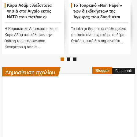
Κύρα Αδάμ : Αδέσποτα
Το Τουρκικό «Non Paper»
νησιά στο Αιγαίο εκτός
των διεκδικήσεων της
ΝΑΤΟ που πατάνε οι
Άγκυρας που διανέμεται
Τούρκοι με την συνθήκη της
στις ξένες πρεσβείες
Λωζάνης...
Η Κυριακάτικη Δημοκρατία και η
Το iokh.gr δημοσιεύει κάθε σχόλιο
Κύρα Αδάμ αποκάλυψαν την
το οποίο είναι σχετικό με το θέμα.
έκθεση του αμερικανικού
Ωστόσο, αυτό δεν σημαίνει ότι...
Κογκρέσου η οποία ...
Δημοσίευση σχολίου
Blogger
Facebook