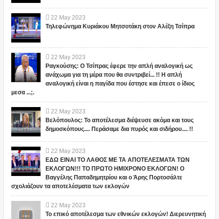
22
May
2023
Τηλεφώνημα Κυριάκου Μητσοτάκη στον Αλέξη Τσίπρα
22
May
2023
Ραγκούσης: Ο Τσίπρας έφερε την απλή αναλογική ως
ανάχωμα για τη μέρα που θα συντριβεί... !! Η απλή
αναλογική είναι η παγίδα που έστησε και έπεσε ο ίδιος
μεσα ...;.
22
May
2023
Βελόπουλος: Το αποτέλεσμα διέψευσε ακόμα και τους
δημοσκόπους.... Περάσαμε δια πυρός και σιδήρου.... !!
22
May
2023
ΕΔΩ ΕΙΝΑΙ ΤΟ ΛΑΘΟΣ ΜΕ ΤΑ ΑΠΟΤΕΛΕΣΜΑΤΑ ΤΩΝ
ΕΚΛΟΓΩΝ!!! ΤΟ ΠΡΩΤΟ ΗΜΙΧΡΟΝΟ ΕΚΛΟΓΩΝ! Ο
Βαγγέλης Παπαδημητρίου και ο Άρης Πορτοσάλτε
σχολιάζουν τα αποτελέσματα των εκλογών
22
May
2023
Το επικό αποτέλεσμα των εθνικών εκλογών! Διερευνητική