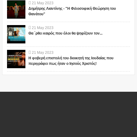
21
May
2023
Δημήτρης Λιαντίνης - "Η Φιλοσοφική Θεώρηση του
Θανάτου"
21
May
2023
Θα ΄ρθει καιρός που όλοι θα ψηφίζουν τον...
21
May
2023
Η φοβερή επιστολή του διοικητή της Ιουδαίας που
περιγράφει πως ήταν ο Ιησούς Χριστός!