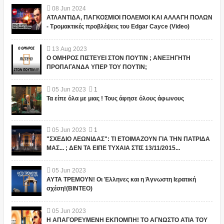
08
Jun
2024
ΑΤΛΑΝΤΙΔΑ, ΠΑΓΚΟΣΜΙΟΙ ΠΟΛΕΜΟΙ ΚΑΙ ΑΛΛΑΓΗ ΠΟΛΩΝ
- Τρομακτικές προβλέψεις του Edgar Cayce (Video)
13
Aug
2023
Ο ΟΜΗΡΟΣ ΠΙΣΤΕΥΕΙ ΣΤΟΝ ΠΟΥΤΙΝ ; ΑΝΕΞΗΓΗΤΗ
ΠΡΟΠΑΓΑΝΔΑ ΥΠΕΡ ΤΟΥ ΠΟΥΤΙΝ;
05
Jun
2023
1
Τα είπε όλα με μιας ! Τους άφησε όλους άφωνους
05
Jun
2023
1
"ΣΧΕΔΙΟ ΛΕΩΝΙΔΑΣ": ΤΙ ΕΤΟΙΜΑΖΟΥΝ ΓΙΑ ΤΗΝ ΠΑΤΡΙΔΑ
ΜΑΣ... ; ΔΕΝ ΤΑ ΕΙΠΕ ΤΥΧΑΙΑ ΣΤΙΣ 13/11/2015...
05
Jun
2023
ΑΥΤΑ ΤΡΕΜΟΥΝ! Οι Έλληνες και η Άγνωστη Ιερατική
σχέση!(ΒΙΝΤΕΟ)
05
Jun
2023
Η ΑΠΑΓΟΡΕΥΜΕΝΗ ΕΚΠΟΜΠΗ! ΤΟ ΑΓΝΩΣΤΟ ΑΤΙΑ ΤΟΥ