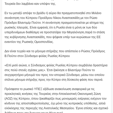
Τουρκία δεν λαμβάνει καν υπόψιν της.
Εν τω μεταξύ απόψε το βράδυ ή αύριο θα πραγματοποιηθεί στο Μιλάνο
συνάντηση του Κύπριου Προέδρου Νίκου Αναστασιάδη με τον Ρώσο
Πρόεδρο Βλαντιμίρ Πούτιν. Η συνάντηση πραγματοποιείται με αίτημα της
ρωσικής πλευράς. Είναι εμφανές ότι η Ρωσία είναι η μόνη εκ των δύο
υπερδυνάμεων διαθέσιμη να προστατέψει την Μεγαλόνησο,παρά τν στάση
της κυβέρνησης Αναστασιάδη, που ψήφισε υπέρ των κυρώσεων της ΕΕ
εναντίον της Ρωσικής Ομοσπονδίας.
Δεν είναι τυχαίο και το μήνυμα στήριξης που απέστειλε ο Ρώσος Πρόεδρος
Β.Πούτιν στον Σύνδεσμο φιλίας Ρωσίας-Κύπρου
«Επί μισό αιώνα, ο Σύνδεσμος φιλίας Ρωσίας-Κύπρου συμβάλλει δραστήρια
στις πολύ στενές σχέσεις μας». Έτσι ξεκίνησε ο Βλαντίμιρ Πούτιν το
συγχαρητήριο μήνυμά του προς τον ιστορικό Σύνδεσμο, μέσω του οποίου
στέλνει μήνυμα στήριξης προς την Κύπρο στη δύσκολη φάση που περνά.
Πρόσφατα το ρωσικό ΥΠΕΞ εξέδωσε ανακοίνωση αναφορικά με τις
προκλητικές κινήσεις της Τουρκίας στην Αποκλειστική Οικονομική Ζώνη
(ΑΟΖ) της Κύπρου, όπου ξεκαθαρίζει πως μονομερείς ενέργειες ενέχουν τον
κίνδυνο της αποσταθεροποίησης, όχι μόνο της κυπριακής υπόθεσης, αλλά
ολόκληρης της περιοχής της Ανατολικής Μεσογείου. Έγινε επίσης και σχετικό