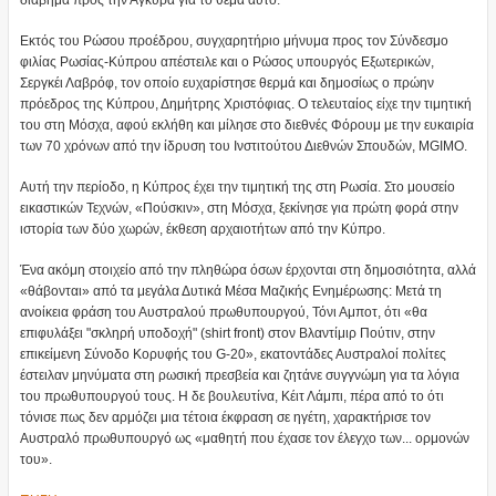
διάβημα προς την Άγκυρα για το θέμα αυτό.
Εκτός του Ρώσου προέδρου, συγχαρητήριο μήνυμα προς τον Σύνδεσμο
φιλίας Ρωσίας-Κύπρου απέστειλε και ο Ρώσος υπουργός Εξωτερικών,
Σεργκέι Λαβρόφ, τον οποίο ευχαρίστησε θερμά και δημοσίως ο πρώην
πρόεδρος της Κύπρου, Δημήτρης Χριστόφιας. Ο τελευταίος είχε την τιμητική
του στη Μόσχα, αφού εκλήθη και μίλησε στο διεθνές Φόρουμ με την ευκαιρία
των 70 χρόνων από την ίδρυση του Ινστιτούτου Διεθνών Σπουδών, MGIMO.
Αυτή την περίοδο, η Κύπρος έχει την τιμητική της στη Ρωσία. Στο μουσείο
εικαστικών Τεχνών, «Πούσκιν», στη Μόσχα, ξεκίνησε για πρώτη φορά στην
ιστορία των δύο χωρών, έκθεση αρχαιοτήτων από την Κύπρο.
Ένα ακόμη στοιχείο από την πληθώρα όσων έρχονται στη δημοσιότητα, αλλά
«θάβονται» από τα μεγάλα Δυτικά Μέσα Μαζικής Ενημέρωσης: Μετά τη
ανοίκεια φράση του Αυστραλού πρωθυπουργού, Τόνι Αμποτ, ότι «θα
επιφυλάξει "σκληρή υποδοχή" (shirt front) στον Βλαντίμιρ Πούτιν, στην
επικείμενη Σύνοδο Κορυφής του G-20», εκατοντάδες Αυστραλοί πολίτες
έστειλαν μηνύματα στη ρωσική πρεσβεία και ζητάνε συγγνώμη για τα λόγια
του πρωθυπουργού τους. Η δε βουλευτίνα, Κέιτ Λάμπι, πέρα από το ότι
τόνισε πως δεν αρμόζει μια τέτοια έκφραση σε ηγέτη, χαρακτήρισε τον
Αυστραλό πρωθυπουργό ως «μαθητή που έχασε τον έλεγχο των... ορμονών
του».