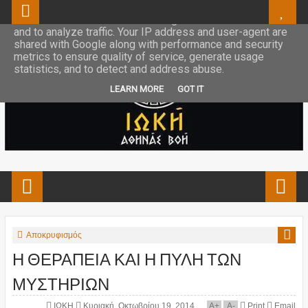
This site uses cookies from Google to deliver its services
and to analyze traffic. Your IP address and user-agent are
shared with Google along with performance and security
metrics to ensure quality of service, generate usage
statistics, and to detect and address abuse.
LEARN MORE
GOT IT
Αποκρυφισμός
Η ΘΕΡΑΠΕΙΑ ΚΑΙ Η ΠΥΛΗ ΤΩΝ
ΜΥΣΤΗΡΙΩΝ
ΙΩΚΗ
Κυριακή, Οκτωβρίου 19, 2014
A
+
A
-
Print
Email