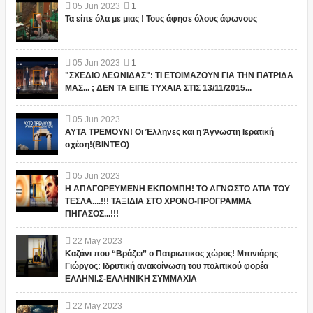
05
Jun
2023
1
Τα είπε όλα με μιας ! Τους άφησε όλους άφωνους
05
Jun
2023
1
"ΣΧΕΔΙΟ ΛΕΩΝΙΔΑΣ": ΤΙ ΕΤΟΙΜΑΖΟΥΝ ΓΙΑ ΤΗΝ ΠΑΤΡΙΔΑ
ΜΑΣ... ; ΔΕΝ ΤΑ ΕΙΠΕ ΤΥΧΑΙΑ ΣΤΙΣ 13/11/2015...
05
Jun
2023
ΑΥΤΑ ΤΡΕΜΟΥΝ! Οι Έλληνες και η Άγνωστη Ιερατική
σχέση!(ΒΙΝΤΕΟ)
05
Jun
2023
Η ΑΠΑΓΟΡΕΥΜΕΝΗ ΕΚΠΟΜΠΗ! ΤΟ ΑΓΝΩΣΤΟ ΑΤΙΑ ΤΟΥ
ΤΕΣΛΑ....!!! ΤΑΞΙΔΙΑ ΣΤΟ ΧΡΟΝΟ-ΠΡΟΓΡΑΜΜΑ
ΠΗΓΑΣΟΣ...!!!
22
May
2023
Καζάνι που “Βράζει” ο Πατριωτικος χώρος! Μπινιάρης
Γιώργος: Ιδρυτική ανακοίνωση του πολιτικού φορέα
ΕΛΛΗΝΙ.Σ-ΕΛΛΗΝΙΚΗ ΣΥΜΜΑΧΙΑ
22
May
2023