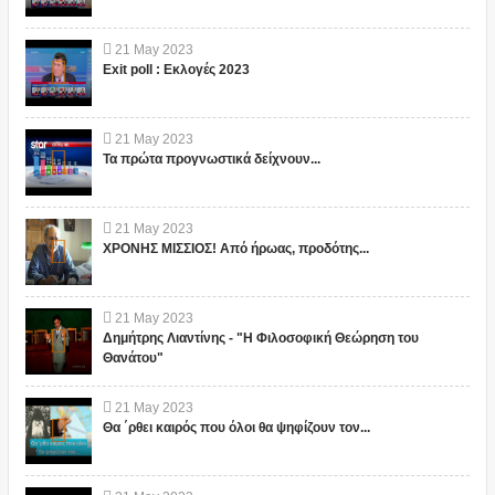
21
May
2023
Exit poll : Εκλογές 2023
21
May
2023
Τα πρώτα προγνωστικά δείχνουν...
21
May
2023
ΧΡΟΝΗΣ ΜΙΣΣΙΟΣ! Από ήρωας, προδότης...
21
May
2023
Δημήτρης Λιαντίνης - "Η Φιλοσοφική Θεώρηση του
Θανάτου"
21
May
2023
Θα ΄ρθει καιρός που όλοι θα ψηφίζουν τον...