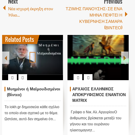
Next
Previous
Νέα ισχυρή έκρηξη στον
ΤΖΙΜΗΣ ΠΑΝΟΥΣΗΣ: ΣΕ ΕΝΑ
Ήλιο...
ΜΗΝΑ ΠΕΦΤΕΙ Η
ΚΥΒΕΡΝΗΣΗ ΣΑΜΑΡΑ
(ΒΙΝΤΕΟ)
Related Posts
Μυημένοι ή Μαϊμουδισμένοι
ΑΡΧΑΙΟΣ ΕΛΛΗΝΙΚΟΣ
(Βίντεο)
ΑΠΟΚΡΥΦΙΣΜΟΣ ΕΝΑΝΤΙΟΝ
MATRIX
Tο iokh.gr δημοσιεύει κάθε σχόλιο
Γράφει ο Νικ. Αλ. ΑργυρίουΟ
το οποίο είναι σχετικό με το θέμα.
άνθρωπος βρίσκεται μεταξύ του
Ωστόσο, αυτό δεν σημαίνει ότι...
γήινου και του ουράνιου
ηλεκτομαγνητ...