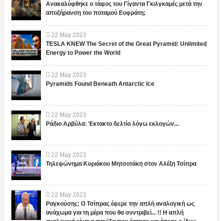
Ανακαλύφθηκε ο τάφος του Γίγαντα Γκιλγκαμές μετά την
αποξήρανση του ποταμού Ευφράτη;
22
May
2023
TESLA KNEW The Secret of the Great Pyramid: Unlimited
Energy to Power the World
22
May
2023
Pyramids Found Beneath Antarctic Ice
22
May
2023
Ράδιο Αρβύλα: Έκτακτο δελτίο λόγω εκλογών...
22
May
2023
Τηλεφώνημα Κυριάκου Μητσοτάκη στον Αλέξη Τσίπρα
22
May
2023
Ραγκούσης: Ο Τσίπρας έφερε την απλή αναλογική ως
ανάχωμα για τη μέρα που θα συντριβεί... !! Η απλή