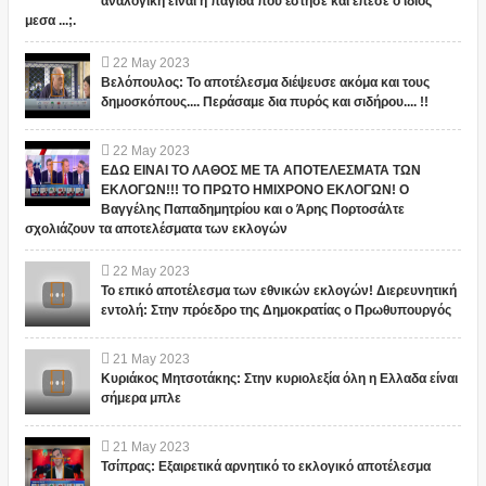
αναλογική είναι η παγίδα που έστησε και έπεσε ο ίδιος
μεσα ...;.
22
May
2023
Βελόπουλος: Το αποτέλεσμα διέψευσε ακόμα και τους
δημοσκόπους.... Περάσαμε δια πυρός και σιδήρου.... !!
22
May
2023
ΕΔΩ ΕΙΝΑΙ ΤΟ ΛΑΘΟΣ ΜΕ ΤΑ ΑΠΟΤΕΛΕΣΜΑΤΑ ΤΩΝ
ΕΚΛΟΓΩΝ!!! ΤΟ ΠΡΩΤΟ ΗΜΙΧΡΟΝΟ ΕΚΛΟΓΩΝ! Ο
Βαγγέλης Παπαδημητρίου και ο Άρης Πορτοσάλτε
σχολιάζουν τα αποτελέσματα των εκλογών
22
May
2023
Το επικό αποτέλεσμα των εθνικών εκλογών! Διερευνητική
εντολή: Στην πρόεδρο της Δημοκρατίας ο Πρωθυπουργός
21
May
2023
Κυριάκος Μητσοτάκης: Στην κυριολεξία όλη η Ελλαδα είναι
σήμερα μπλε
21
May
2023
Τσίπρας: Εξαιρετικά αρνητικό το εκλογικό αποτέλεσμα