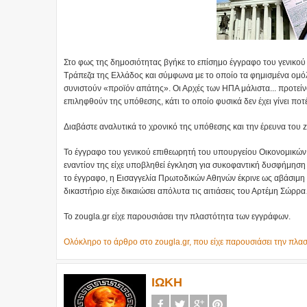
Στο φως της δημοσιότητας βγήκε το επίσημο έγγραφο του γενικο
Τράπεζα της Ελλάδος και σύμφωνα με το οποίο τα φημισμένα ομό
συνιστούν «προϊόν απάτης». Οι Αρχές των ΗΠΑ μάλιστα... προτείν
επιληφθούν της υπόθεσης, κάτι το οποίο φυσικά δεν έχει γίνει ποτ
Διαβάστε αναλυτικά το χρονικό της υπόθεσης και την έρευνα του z
Το έγγραφο του γενικού επιθεωρητή του υπουργείου Οικονομικών
εναντίον της είχε υποβληθεί έγκληση για συκοφαντική δυσφήμησ
το έγγραφο, η Εισαγγελία Πρωτοδικών Αθηνών έκρινε ως αβάσιμ
δικαστήριο είχε δικαιώσει απόλυτα τις αιτιάσεις του Αρτέμη Σώρρ
Το zougla.gr είχε παρουσιάσει την πλαστότητα των εγγράφων.
Ολόκληρο το άρθρο στο zougla.gr, που είχε παρουσιάσει την πλασ
ΙΩΚΗ