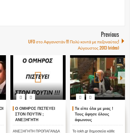
Previous
UFO στο Αφγανιστάν !!! Πολύ κοντά με πεζοναύτες!
Αύγουστος 2013 (video)
1
ΟΙ
Ο ΟΜΗΡΟΣ ΠΙΣΤΕΥΕΙ
Τα είπε όλα με μιας !
ΣΤΟΝ ΠΟΥΤΙΝ ;
Τους άφησε όλους
ΑΝΕΞΗΓΗΤΗ
άφωνους
ΠΡΟΠΑΓΑΝΔΑ ΥΠΕΡ ΤΟΥ
ΠΟΥΤΙΝ;
ΑΝΕΞΗΓΗΤΗ ΠΡΟΠΑΓΑΝΔΑ
Το iokh.gr δημοσιεύει κάθε