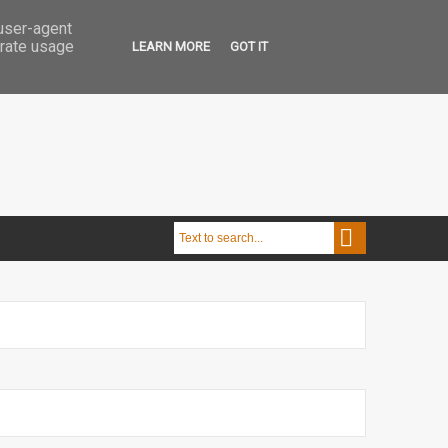
 user-agent
erate usage
LEARN MORE
GOT IT