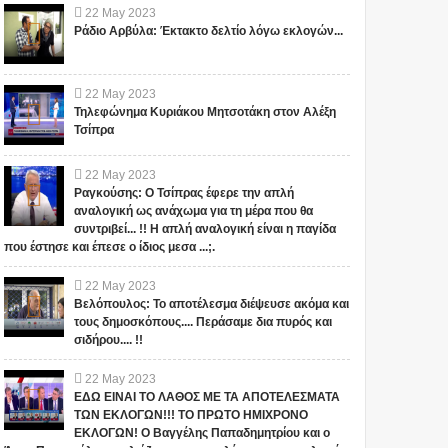
22
May
2023
Ράδιο Αρβύλα: Έκτακτο δελτίο λόγω εκλογών...
22
May
2023
Τηλεφώνημα Κυριάκου Μητσοτάκη στον Αλέξη
Τσίπρα
22
May
2023
Ραγκούσης: Ο Τσίπρας έφερε την απλή
αναλογική ως ανάχωμα για τη μέρα που θα
συντριβεί... !! Η απλή αναλογική είναι η παγίδα
που έστησε και έπεσε ο ίδιος μεσα ...;.
22
May
2023
Βελόπουλος: Το αποτέλεσμα διέψευσε ακόμα και
τους δημοσκόπους.... Περάσαμε δια πυρός και
σιδήρου.... !!
22
May
2023
ΕΔΩ ΕΙΝΑΙ ΤΟ ΛΑΘΟΣ ΜΕ ΤΑ ΑΠΟΤΕΛΕΣΜΑΤΑ
ΤΩΝ ΕΚΛΟΓΩΝ!!! ΤΟ ΠΡΩΤΟ ΗΜΙΧΡΟΝΟ
ΕΚΛΟΓΩΝ! Ο Βαγγέλης Παπαδημητρίου και ο