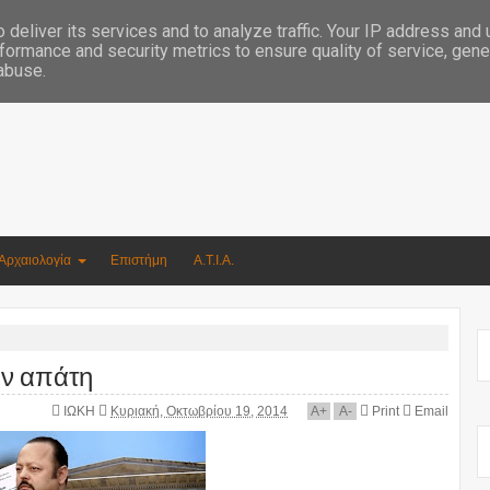
Συγγραφέας Νικόλαος Αργυρίου
deliver its services and to analyze traffic. Your IP address and
formance and security metrics to ensure quality of service, gen
 abuse.
Αρχαιολογία
Επιστήμη
Α.Τ.Ι.Α.
ην απάτη
ΙΩΚΗ
Κυριακή, Οκτωβρίου 19, 2014
A
+
A
-
Print
Email