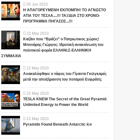
σχόλιο το οποίο είναι σχετικό
05
Jun
2023
σχόλιο το οποίο είναι σχετικό
Η ΑΠΑΓΟΡΕΥΜΕΝΗ ΕΚΠΟΜΠΗ! ΤΟ ΑΓΝΩΣΤΟ
με το θέμα. Ωστόσο, αυτό δεν
με το θέμα. Ωστόσο, αυτό δεν
ΑΤΙΑ ΤΟΥ ΤΕΣΛΑ....!!! ΤΑΞΙΔΙΑ ΣΤΟ ΧΡΟΝΟ-
σημαίνει ότι...
σημαίνει ότι...
ΠΡΟΓΡΑΜΜΑ ΠΗΓΑΣΟΣ...!!!
22
May
2023
Καζάνι που “Βράζει” ο Πατριωτικος χώρος!
Μπινιάρης Γιώργος: Ιδρυτική ανακοίνωση του
πολιτικού φορέα ΕΛΛΗΝΙ.Σ-ΕΛΛΗΝΙΚΗ
ΣΥΜΜΑΧΙΑ
22
May
2023
Ανακαλύφθηκε ο τάφος του Γίγαντα Γκιλγκαμές
μετά την αποξήρανση του ποταμού Ευφράτη;
22
May
2023
TESLA KNEW The Secret of the Great Pyramid:
Unlimited Energy to Power the World
22
May
2023
Pyramids Found Beneath Antarctic Ice