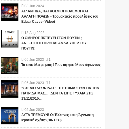
08
Jun
2024
ΑΤΛΑΝΤΙΔΑ, ΠΑΓΚΟΣΜΙΟΙ ΠΟΛΕΜΟΙ ΚΑΙ
ΑΛΛΑΓΗ ΠΟΛΩΝ - Τρομακτικές προβλέψεις του
Edgar Cayce (Video)
13
Aug
2023
Ο ΟΜΗΡΟΣ ΠΙΣΤΕΥΕΙ ΣΤΟΝ ΠΟΥΤΙΝ ;
ΑΝΕΞΗΓΗΤΗ ΠΡΟΠΑΓΑΝΔΑ ΥΠΕΡ ΤΟΥ
ΠΟΥΤΙΝ;
1
05
Jun
2023
1
Τα είπε όλα με μιας ! Τους άφησε όλους άφωνους
05
Jun
2023
1
"ΣΧΕΔΙΟ ΛΕΩΝΙΔΑΣ": ΤΙ ΕΤΟΙΜΑΖΟΥΝ ΓΙΑ ΤΗΝ
ΠΑΤΡΙΔΑ ΜΑΣ... ; ΔΕΝ ΤΑ ΕΙΠΕ ΤΥΧΑΙΑ ΣΤΙΣ
13/11/2015...
"ΣΧΕΔΙΟ ΛΕΩΝΙΔΑΣ": ΤΙ
ΑΥΤΑ ΤΡΕΜΟΥΝ! Οι
05
Jun
2023
ΕΤΟΙΜΑΖΟΥΝ ΓΙΑ ΤΗΝ
Έλληνες και η Άγνωστη
ΑΥΤΑ ΤΡΕΜΟΥΝ! Οι Έλληνες και η Άγνωστη
ΠΑΤΡΙΔΑ ΜΑΣ... ; ΔΕΝ ΤΑ
Ιερατική σχέση!(ΒΙΝΤΕΟ)
Ιερατική σχέση!(ΒΙΝΤΕΟ)
ΕΙΠΕ ΤΥΧΑΙΑ ΣΤΙΣ
13/11/2015...
Το iokh.gr δημοσιεύει κάθε
Το iokh.gr δημοσιεύει κάθε