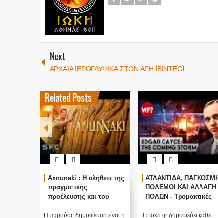
Next
ΑΡΧΑΙΑ ΙΕΡΟΓΛΥΦΙΚΑ ΣΤΟΝ ΑΡΗ (ΒΙΝΤΕΟ)
Related Posts
Annunaki : Η αλήθεια της
ΑΤΛΑΝΤΙΔΑ, ΠΑΓΚΟΣΜΙ
πραγματικής
ΠΟΛΕΜΟΙ ΚΑΙ ΑΛΛΑΓΗ
προέλευσης και του
ΠΟΛΩΝ - Τρομακτικές
σκοπού τους και
προβλέψεις του Edgar
αναστολή λειτουργίας
Cayce (Video)
Η παρούσα δημοσίευση είναι η
Το iokh.gr δημοσιεύει κάθε