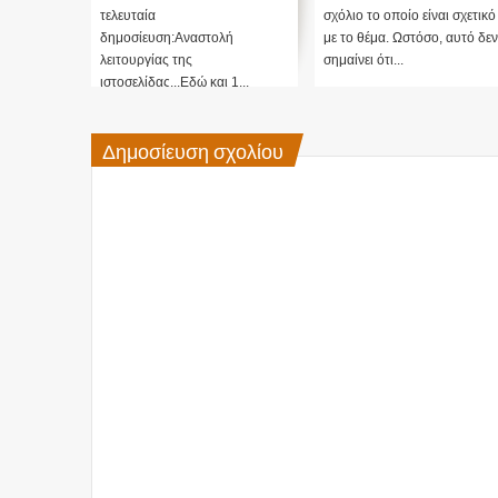
μας ....
τελευταία
σχόλιο το οποίο είναι σχετικό
δημοσίευση:Αναστολή
με το θέμα. Ωστόσο, αυτό δεν
λειτουργίας της
σημαίνει ότι...
ιστοσελίδας...Εδώ και 1...
Δημοσίευση σχολίου