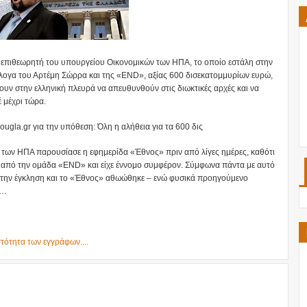
ύ επιθεωρητή του υπουργείου Οικονομικών των ΗΠΑ, το οποίο εστάλη στην
λογα του Αρτέμη Σώρρα και της «END», αξίας 600 δισεκατομμυρίων ευρώ,
ουν στην ελληνική πλευρά να απευθυνθούν στις διωκτικές αρχές και να
έ μέχρι τώρα.
ougla.gr για την υπόθεση: Όλη η αλήθεια για τα 600 δις
 των ΗΠΑ παρουσίασε η εφημερίδα «Έθνος» πριν από λίγες ημέρες, καθότι
η από την ομάδα «END» και είχε έννομο συμφέρον. Σύμφωνα πάντα με αυτό
η την έγκληση και το «Έθνος» αθωώθηκε – ενώ φυσικά προηγούμενο
α…
τότητα των εγγράφων....