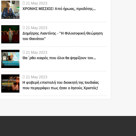
21
May
2023
ΧΡΟΝΗΣ ΜΙΣΣΙΟΣ! Από ήρωας, προδότης...
21
May
2023
Δημήτρης Λιαντίνης - "Η Φιλοσοφική Θεώρηση
του Θανάτου"
21
May
2023
Θα ΄ρθει καιρός που όλοι θα ψηφίζουν τον...
21
May
2023
Η φοβερή επιστολή του διοικητή της Ιουδαίας
που περιγράφει πως ήταν ο Ιησούς Χριστός!