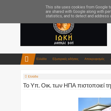
Επικοινωνία:info4iokh@gmail.com
Κατασκευές
Ποίηση
This site uses cookies from Google to 
are shared with Google along with per
statistics, and to detect and address
Ελλάδα
Εξωτερικές ειδήσεις
Αποκρυφισμός
Ελλάδα
Το Υπ. Οικ. των ΗΠΑ πιστοποιεί τ