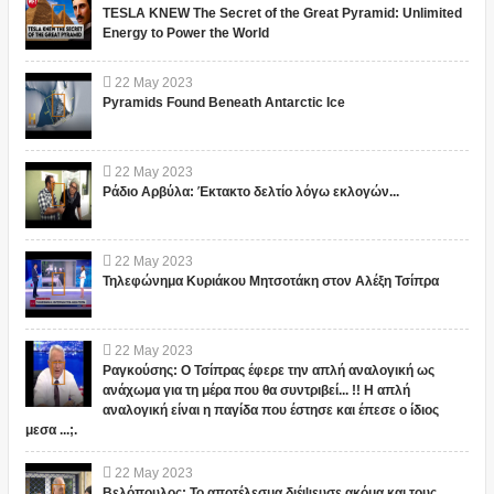
TESLA KNEW The Secret of the Great Pyramid: Unlimited
Energy to Power the World
22
May
2023
Pyramids Found Beneath Antarctic Ice
22
May
2023
Ράδιο Αρβύλα: Έκτακτο δελτίο λόγω εκλογών...
22
May
2023
Τηλεφώνημα Κυριάκου Μητσοτάκη στον Αλέξη Τσίπρα
22
May
2023
Ραγκούσης: Ο Τσίπρας έφερε την απλή αναλογική ως
ανάχωμα για τη μέρα που θα συντριβεί... !! Η απλή
αναλογική είναι η παγίδα που έστησε και έπεσε ο ίδιος
μεσα ...;.
22
May
2023
Βελόπουλος: Το αποτέλεσμα διέψευσε ακόμα και τους