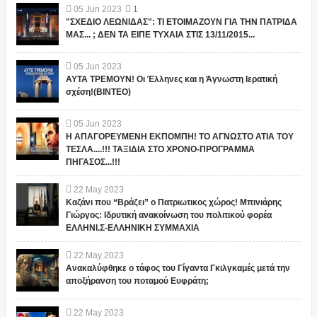
05
Jun
2023
1
"ΣΧΕΔΙΟ ΛΕΩΝΙΔΑΣ": ΤΙ ΕΤΟΙΜΑΖΟΥΝ ΓΙΑ ΤΗΝ ΠΑΤΡΙΔΑ
ΜΑΣ... ; ΔΕΝ ΤΑ ΕΙΠΕ ΤΥΧΑΙΑ ΣΤΙΣ 13/11/2015...
05
Jun
2023
ΑΥΤΑ ΤΡΕΜΟΥΝ! Οι Έλληνες και η Άγνωστη Ιερατική
σχέση!(ΒΙΝΤΕΟ)
05
Jun
2023
Η ΑΠΑΓΟΡΕΥΜΕΝΗ ΕΚΠΟΜΠΗ! ΤΟ ΑΓΝΩΣΤΟ ΑΤΙΑ ΤΟΥ
ΤΕΣΛΑ....!!! ΤΑΞΙΔΙΑ ΣΤΟ ΧΡΟΝΟ-ΠΡΟΓΡΑΜΜΑ
ΠΗΓΑΣΟΣ...!!!
22
May
2023
Καζάνι που “Βράζει” ο Πατριωτικος χώρος! Μπινιάρης
Γιώργος: Ιδρυτική ανακοίνωση του πολιτικού φορέα
ΕΛΛΗΝΙ.Σ-ΕΛΛΗΝΙΚΗ ΣΥΜΜΑΧΙΑ
22
May
2023
Ανακαλύφθηκε ο τάφος του Γίγαντα Γκιλγκαμές μετά την
αποξήρανση του ποταμού Ευφράτη;
22
May
2023