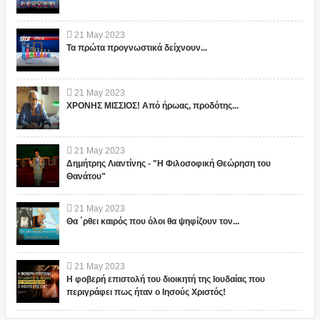
21
May
2023
Τα πρώτα προγνωστικά δείχνουν...
21
May
2023
ΧΡΟΝΗΣ ΜΙΣΣΙΟΣ! Από ήρωας, προδότης...
21
May
2023
Δημήτρης Λιαντίνης - "Η Φιλοσοφική Θεώρηση του
Θανάτου"
21
May
2023
Θα ΄ρθει καιρός που όλοι θα ψηφίζουν τον...
21
May
2023
Η φοβερή επιστολή του διοικητή της Ιουδαίας που
περιγράφει πως ήταν ο Ιησούς Χριστός!