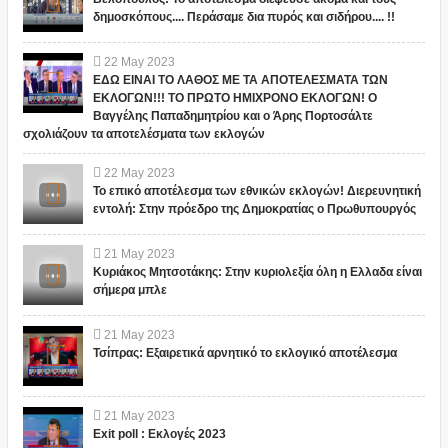
δημοσκόπους.... Περάσαμε δια πυρός και σιδήρου.... !!
22
May
2023
ΕΔΩ ΕΙΝΑΙ ΤΟ ΛΑΘΟΣ ΜΕ ΤΑ ΑΠΟΤΕΛΕΣΜΑΤΑ ΤΩΝ
ΕΚΛΟΓΩΝ!!! ΤΟ ΠΡΩΤΟ ΗΜΙΧΡΟΝΟ ΕΚΛΟΓΩΝ! Ο
Βαγγέλης Παπαδημητρίου και ο Άρης Πορτοσάλτε
σχολιάζουν τα αποτελέσματα των εκλογών
22
May
2023
Το επικό αποτέλεσμα των εθνικών εκλογών! Διερευνητική
εντολή: Στην πρόεδρο της Δημοκρατίας ο Πρωθυπουργός
21
May
2023
Κυριάκος Μητσοτάκης: Στην κυριολεξία όλη η Ελλαδα είναι
σήμερα μπλε
21
May
2023
Τσίπρας: Εξαιρετικά αρνητικό το εκλογικό αποτέλεσμα
21
May
2023
Exit poll : Εκλογές 2023