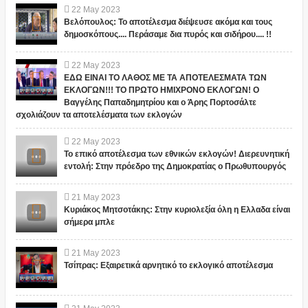
22
May
2023
Βελόπουλος: Το αποτέλεσμα διέψευσε ακόμα και τους
δημοσκόπους.... Περάσαμε δια πυρός και σιδήρου.... !!
22
May
2023
ΕΔΩ ΕΙΝΑΙ ΤΟ ΛΑΘΟΣ ΜΕ ΤΑ ΑΠΟΤΕΛΕΣΜΑΤΑ ΤΩΝ
ΕΚΛΟΓΩΝ!!! ΤΟ ΠΡΩΤΟ ΗΜΙΧΡΟΝΟ ΕΚΛΟΓΩΝ! Ο
Βαγγέλης Παπαδημητρίου και ο Άρης Πορτοσάλτε
σχολιάζουν τα αποτελέσματα των εκλογών
22
May
2023
Το επικό αποτέλεσμα των εθνικών εκλογών! Διερευνητική
εντολή: Στην πρόεδρο της Δημοκρατίας ο Πρωθυπουργός
21
May
2023
Κυριάκος Μητσοτάκης: Στην κυριολεξία όλη η Ελλαδα είναι
σήμερα μπλε
21
May
2023
Τσίπρας: Εξαιρετικά αρνητικό το εκλογικό αποτέλεσμα