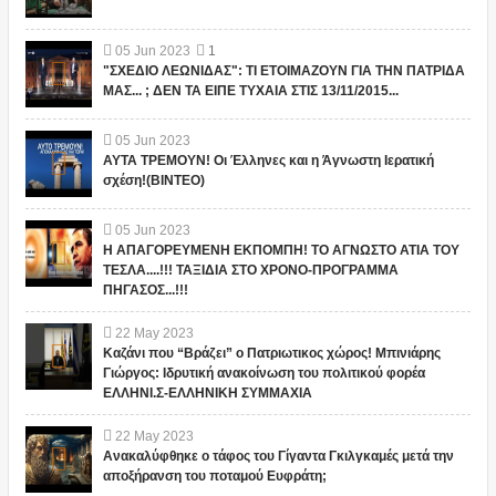
05
Jun
2023
1
"ΣΧΕΔΙΟ ΛΕΩΝΙΔΑΣ": ΤΙ ΕΤΟΙΜΑΖΟΥΝ ΓΙΑ ΤΗΝ ΠΑΤΡΙΔΑ
ΜΑΣ... ; ΔΕΝ ΤΑ ΕΙΠΕ ΤΥΧΑΙΑ ΣΤΙΣ 13/11/2015...
05
Jun
2023
ΑΥΤΑ ΤΡΕΜΟΥΝ! Οι Έλληνες και η Άγνωστη Ιερατική
σχέση!(ΒΙΝΤΕΟ)
05
Jun
2023
Η ΑΠΑΓΟΡΕΥΜΕΝΗ ΕΚΠΟΜΠΗ! ΤΟ ΑΓΝΩΣΤΟ ΑΤΙΑ ΤΟΥ
ΤΕΣΛΑ....!!! ΤΑΞΙΔΙΑ ΣΤΟ ΧΡΟΝΟ-ΠΡΟΓΡΑΜΜΑ
ΠΗΓΑΣΟΣ...!!!
22
May
2023
Καζάνι που “Βράζει” ο Πατριωτικος χώρος! Μπινιάρης
Γιώργος: Ιδρυτική ανακοίνωση του πολιτικού φορέα
ΕΛΛΗΝΙ.Σ-ΕΛΛΗΝΙΚΗ ΣΥΜΜΑΧΙΑ
22
May
2023
Ανακαλύφθηκε ο τάφος του Γίγαντα Γκιλγκαμές μετά την
αποξήρανση του ποταμού Ευφράτη;