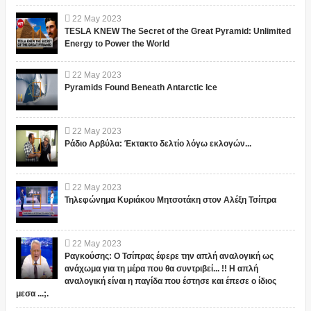
22
May
2023
TESLA KNEW The Secret of the Great Pyramid: Unlimited
Energy to Power the World
22
May
2023
Pyramids Found Beneath Antarctic Ice
22
May
2023
Ράδιο Αρβύλα: Έκτακτο δελτίο λόγω εκλογών...
22
May
2023
Τηλεφώνημα Κυριάκου Μητσοτάκη στον Αλέξη Τσίπρα
22
May
2023
Ραγκούσης: Ο Τσίπρας έφερε την απλή αναλογική ως
ανάχωμα για τη μέρα που θα συντριβεί... !! Η απλή
αναλογική είναι η παγίδα που έστησε και έπεσε ο ίδιος
μεσα ...;.