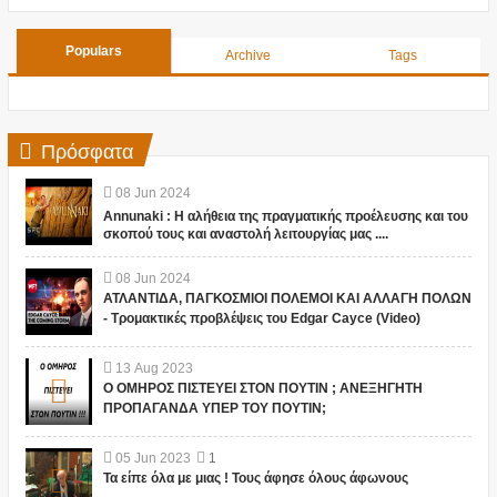
Populars
Archive
Tags
Πρόσφατα
08
Jun
2024
Annunaki : Η αλήθεια της πραγματικής προέλευσης και του
σκοπού τους και αναστολή λειτουργίας μας ....
08
Jun
2024
ΑΤΛΑΝΤΙΔΑ, ΠΑΓΚΟΣΜΙΟΙ ΠΟΛΕΜΟΙ ΚΑΙ ΑΛΛΑΓΗ ΠΟΛΩΝ
- Τρομακτικές προβλέψεις του Edgar Cayce (Video)
13
Aug
2023
Ο ΟΜΗΡΟΣ ΠΙΣΤΕΥΕΙ ΣΤΟΝ ΠΟΥΤΙΝ ; ΑΝΕΞΗΓΗΤΗ
ΠΡΟΠΑΓΑΝΔΑ ΥΠΕΡ ΤΟΥ ΠΟΥΤΙΝ;
05
Jun
2023
1
Τα είπε όλα με μιας ! Τους άφησε όλους άφωνους