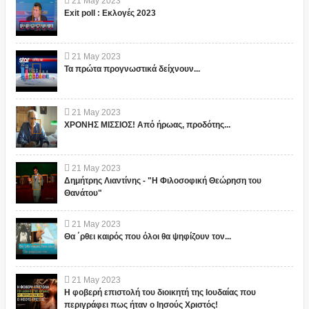
21
May
2023
Exit poll : Εκλογές 2023
21
May
2023
Τα πρώτα προγνωστικά δείχνουν...
21
May
2023
ΧΡΟΝΗΣ ΜΙΣΣΙΟΣ! Από ήρωας, προδότης...
21
May
2023
Δημήτρης Λιαντίνης - "Η Φιλοσοφική Θεώρηση του
Θανάτου"
21
May
2023
Θα ΄ρθει καιρός που όλοι θα ψηφίζουν τον...
21
May
2023
Η φοβερή επιστολή του διοικητή της Ιουδαίας που
περιγράφει πως ήταν ο Ιησούς Χριστός!