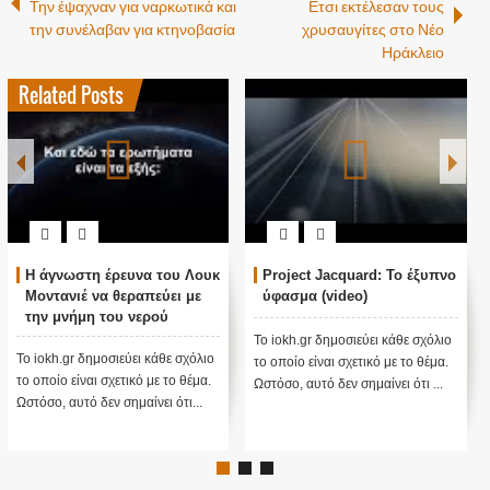
Την έψαχναν για ναρκωτικά και
Ετσι εκτέλεσαν τους
την συνέλαβαν για κτηνοβασία
χρυσαυγίτες στο Νέο
Ηράκλειο
Related Posts
Η άγνωστη έρευνα του Λουκ
Project Jacquard: Το έξυπνο
Μοντανιέ να θεραπεύει με
ύφασμα (video)
την μνήμη του νερού
Το iokh.gr δημοσιεύει κάθε σχόλιο
Το iokh.gr δημοσιεύει κάθε σχόλιο
το οποίο είναι σχετικό με το θέμα.
το οποίο είναι σχετικό με το θέμα.
Ωστόσο, αυτό δεν σημαίνει ότι ...
Ωστόσο, αυτό δεν σημαίνει ότι...