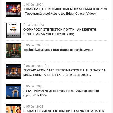
08
Jun
2024
ΑΤΛΑΝΤΙΔΑ, ΠΑΓΚΟΣΜΙΟΙ ΠΟΛΕΜΟΙ ΚΑΙ ΑΛΛΑΓΗ ΠΟΛΩΝ
- Τρομακτικές προβλέψεις του Edgar Cayce (Video)
13
Aug
2023
Ο ΟΜΗΡΟΣ ΠΙΣΤΕΥΕΙ ΣΤΟΝ ΠΟΥΤΙΝ ; ΑΝΕΞΗΓΗΤΗ
ΠΡΟΠΑΓΑΝΔΑ ΥΠΕΡ ΤΟΥ ΠΟΥΤΙΝ;
05
Jun
2023
1
Τα είπε όλα με μιας ! Τους άφησε όλους άφωνους
05
Jun
2023
1
"ΣΧΕΔΙΟ ΛΕΩΝΙΔΑΣ": ΤΙ ΕΤΟΙΜΑΖΟΥΝ ΓΙΑ ΤΗΝ ΠΑΤΡΙΔΑ
ΜΑΣ... ; ΔΕΝ ΤΑ ΕΙΠΕ ΤΥΧΑΙΑ ΣΤΙΣ 13/11/2015...
05
Jun
2023
ΑΥΤΑ ΤΡΕΜΟΥΝ! Οι Έλληνες και η Άγνωστη Ιερατική
σχέση!(ΒΙΝΤΕΟ)
05
Jun
2023
Η ΑΠΑΓΟΡΕΥΜΕΝΗ ΕΚΠΟΜΠΗ! ΤΟ ΑΓΝΩΣΤΟ ΑΤΙΑ ΤΟΥ