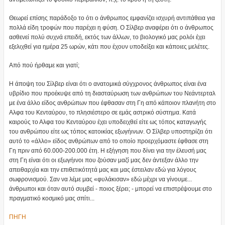
Θεωρεί επίσης παράδοξο το ότι ο άνθρωπος εμφανίζει ισχυρή αντιπάθεια για
πολλά είδη τροφών που παρέχει η φύση. Ο Σίλβερ αναφέρει ότι ο άνθρωπος
ασθενεί πολύ συχνά επειδή, εκτός των άλλων, το βιολογικό μας ρολόι έχει
εξελιχθεί για ημέρα 25 ωρών, κάτι που έχουν υποδείξει και κάποιες μελέτες.
Από πού ήρθαμε και γιατί;
Η άποψη του Σίλβερ είναι ότι ο ανατομικά σύγχρονος άνθρωπος είναι ένα
υβρίδιο που προέκυψε από τη διασταύρωση των ανθρώπων του Νεάντερταλ
με ένα άλλο είδος ανθρώπων που έφθασαν στη Γη από κάποιον πλανήτη στο
Αλφα του Κενταύρου, το πλησιέστερο σε εμάς αστρικό σύστημα. Κατά
καιρούς το Αλφα του Κενταύρου έχει υποδειχθεί είτε ως τόπος καταγωγής
του ανθρώπου είτε ως τόπος κατοικίας εξωγήινων. Ο Σίλβερ υποστηρίζει ότι
αυτό το «άλλο» είδος ανθρώπων από το οποίο προερχόμαστε έφθασε στη
Γη πριν από 60.000-200.000 έτη. Η εξήγηση που δίνει για την έλευσή μας
στη Γη είναι ότι οι εξωγήινοι που ζούσαν μαζί μας δεν άντεξαν άλλο την
απειθαρχία και την επιθετικότητά μας και μας έστειλαν εδώ για λόγους
σωφρονισμού. Σαν να λέμε μας «φυλάκισαν» εδώ μέχρι να γίνουμε...
άνθρωποι και όταν αυτό συμβεί - ποιος ξέρει; - μπορεί να επιστρέψουμε στο
πραγματικό κοσμικό μας σπίτι...
ΠΗΓΗ