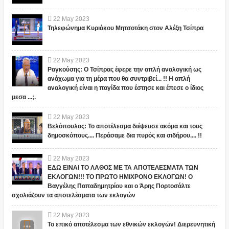
22
May
2023
Τηλεφώνημα Κυριάκου Μητσοτάκη στον Αλέξη Τσίπρα
22
May
2023
Ραγκούσης: Ο Τσίπρας έφερε την απλή αναλογική ως
ανάχωμα για τη μέρα που θα συντριβεί... !! Η απλή
αναλογική είναι η παγίδα που έστησε και έπεσε ο ίδιος
μεσα ...;.
22
May
2023
Βελόπουλος: Το αποτέλεσμα διέψευσε ακόμα και τους
δημοσκόπους.... Περάσαμε δια πυρός και σιδήρου.... !!
22
May
2023
ΕΔΩ ΕΙΝΑΙ ΤΟ ΛΑΘΟΣ ΜΕ ΤΑ ΑΠΟΤΕΛΕΣΜΑΤΑ ΤΩΝ
ΕΚΛΟΓΩΝ!!! ΤΟ ΠΡΩΤΟ ΗΜΙΧΡΟΝΟ ΕΚΛΟΓΩΝ! Ο
Βαγγέλης Παπαδημητρίου και ο Άρης Πορτοσάλτε
σχολιάζουν τα αποτελέσματα των εκλογών
22
May
2023
Το επικό αποτέλεσμα των εθνικών εκλογών! Διερευνητική