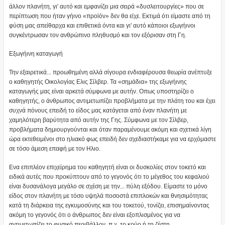
άλλον πλανήτη, γι' αυτό και εμφανίζει μια σειρά «δυσλειτουργίες» που σε
περίπτωση που ήταν γήινο «προϊόν» δεν θα είχε. Εκτιμά ότι είμαστε από τη
φύση μας απείθαρχα και επιθετικά όντα και γι' αυτό κάποιοι εξωγήινοι
συγκέντρωσαν τον ανθρώπινο πληθυσμό και τον εξόρισαν στη Γη.
Εξωγήινη καταγωγή
Την εξαιρετικά... προωθημένη αλλά σίγουρα ενδιαφέρουσα θεωρία ανέπτυξε
ο καθηγητής Οικολογίας Ελις Σίλβερ. Τα «σημάδια» της εξωγήινης
καταγωγής μας είναι αρκετά σύμφωνα με αυτήν. Οπως υποστηρίζει ο
καθηγητής, ο άνθρωπος αντιμετωπίζει προβλήματα με την πλάτη του και έχει
συχνά πόνους επειδή το είδος μας κατάγεται από έναν πλανήτη με
χαμηλότερη βαρύτητα από αυτήν της Γης. Σύμφωνα με τον Σίλβερ,
προβλήματα δημιουργούνται και όταν παραμένουμε ακόμη και σχετικά λίγη
ώρα εκτεθειμένοι στο ηλιακό φως επειδή δεν σχεδιαστήκαμε για να ερχόμαστε
σε τόσο άμεση επαφή με τον Ηλιο.
Ενα επιπλέον επιχείρημα του καθηγητή είναι οι δυσκολίες στον τοκετό και
ειδικά αυτές που προκύπτουν από το γεγονός ότι το μέγεθος του κεφαλιού
είναι δυσανάλογα μεγάλο σε σχέση με την... πύλη εξόδου. Είμαστε το μόνο
είδος στον πλανήτη με τόσο υψηλά ποσοστά επιπλοκών και θνησιμότητας
κατά τη διάρκεια της εγκυμοσύνης και του τοκετού, τονίζει, επισημαίνοντας
ακόμη το γεγονός ότι ο άνθρωπος δεν είναι εξοπλισμένος για να
αντιμετωπίζει το φυσικό περιβάλλον, π.χ. το κρύο ή τη ζέστη.