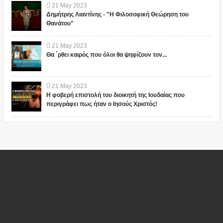
21
May
2023
Δημήτρης Λιαντίνης - "Η Φιλοσοφική Θεώρηση του
Θανάτου"
21
May
2023
Θα ΄ρθει καιρός που όλοι θα ψηφίζουν τον...
21
May
2023
Η φοβερή επιστολή του διοικητή της Ιουδαίας που
περιγράφει πως ήταν ο Ιησούς Χριστός!