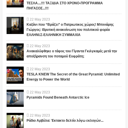
ΤΕΣΛΑ....!!! ΤΑΞΙΔΙΑ ΣΤΟ ΧΡΟΝΟ-ΠΡΟΓΡΑΜΜΑ
ΠΗΓΑΣΟΣ...!!!
22
May
2023
Καζάνι που “Βράζει” ο Πατριωτικος χώρος! Μπινιάρης
Γιώργος: Ιδρυτική ανακοίνωση του πολιτικού φορέα
ΕΛΛΗΝΙ.Σ-ΕΛΛΗΝΙΚΗ ΣΥΜΜΑΧΙΑ
22
May
2023
Ανακαλύφθηκε ο τάφος του Γίγαντα Γκιλγκαμές μετά την
αποξήρανση του ποταμού Ευφράτη;
22
May
2023
TESLA KNEW The Secret of the Great Pyramid: Unlimited
Energy to Power the World
22
May
2023
Pyramids Found Beneath Antarctic Ice
22
May
2023
Ράδιο Αρβύλα: Έκτακτο δελτίο λόγω εκλογών...