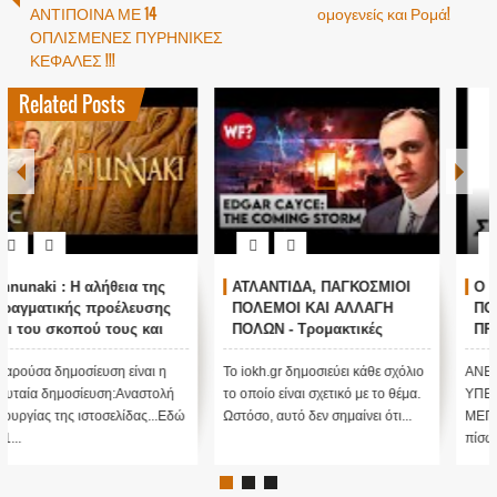
ΑΝΤΙΠΟΙΝΑ ΜΕ 14
ομογενείς και Ρομά!
ΟΠΛΙΣΜΕΝΕΣ ΠΥΡΗΝΙΚΕΣ
ΚΕΦΑΛΕΣ !!!
Related Posts
1
Ο ΟΜΗΡΟΣ ΠΙΣΤΕΥΕΙ ΣΤΟΝ
Τα είπε όλα με μιας ! Τους
ΠΟΥΤΙΝ ; ΑΝΕΞΗΓΗΤΗ
άφησε όλους άφωνους
ΠΡΟΠΑΓΑΝΔΑ ΥΠΕΡ ΤΟΥ
ΠΟΥΤΙΝ;
Το iokh.gr δημοσιεύει κάθε σχόλιο
ΑΝΕΞΗΓΗΤΗ ΠΡΟΠΑΓΑΝΔΑ
το οποίο είναι σχετικό με το θέμα.
ΥΠΕΡ ΤΟΥ ΠΟΥΤΙΝ; ΕΙΝΑΙ
Ωστόσο, αυτό δεν σημαίνει ότι...
ΜΕΓΑΛΗ ΠΑΓΙΔΑ; Τι κρύβεται
πίσω από αυτό ....;Κατ' αρχάς...