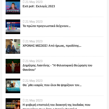
21
May
2023
Exit poll : Εκλογές 2023
21
May
2023
Τα πρώτα προγνωστικά δείχνουν...
21
May
2023
ΧΡΟΝΗΣ ΜΙΣΣΙΟΣ! Από ήρωας, προδότης...
21
May
2023
Δημήτρης Λιαντίνης - "Η Φιλοσοφική Θεώρηση του
Θανάτου"
21
May
2023
Θα ΄ρθει καιρός που όλοι θα ψηφίζουν τον...
21
May
2023
Η φοβερή επιστολή του διοικητή της Ιουδαίας που