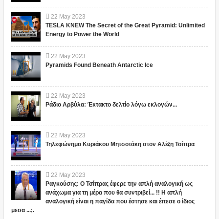
22
May
2023
TESLA KNEW The Secret of the Great Pyramid: Unlimited
Energy to Power the World
22
May
2023
Pyramids Found Beneath Antarctic Ice
22
May
2023
Ράδιο Αρβύλα: Έκτακτο δελτίο λόγω εκλογών...
22
May
2023
Τηλεφώνημα Κυριάκου Μητσοτάκη στον Αλέξη Τσίπρα
22
May
2023
Ραγκούσης: Ο Τσίπρας έφερε την απλή αναλογική ως
ανάχωμα για τη μέρα που θα συντριβεί... !! Η απλή
αναλογική είναι η παγίδα που έστησε και έπεσε ο ίδιος
μεσα ...;.