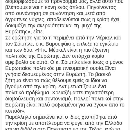
διαμορφώσουμε το πρόγραμμά μας, αλλά αυτό που
βλέπουμε είναι η κάνη ενός όπλου. Πηγαίνοντας
από συνάντηση σε συνάντηση και μετά από
άγρυπνες νύχτες, αποδεικνύεται πως η κρίση έχει
δοκιμάζει την ακεραιότητα και τη ψυχή της
Ευρώπης», είπε.
Σε ερώτηση για το τι περιμένει από την Μέρκελ και
τον Σόιμπλε, ο κ. Βαρουφάκης έπλεξε το εγκώμιο
και των δύο: «Η κ. Μέρκελ είναι η πιο έξυπνη
πολιτικός της Ευρώπης. Δεν υπάρχει καμία
αμφιβολία σε αυτό. Ο κ. Σόιμπλε είναι ίσως ο μόνος
Ευρωπαίος πολιτικός με πνευματική ουσία.Είναι
γνήσια δεσμευμένος στην Ευρώπη. Το βασικό
ζήτημα είναι το πώς θέλουμε εμείς οι ίδιοι να
βγούμε από την κρίση. Αντιμετωπίζουμε ένα
πολιτικό πρόβλημα. Χρειαζόμαστε περισσότερη
διαβούλευση και συντονισμό. Πολλοί πολιτικοί στην
Ευρώπη είναι πολύ φοβισμένοι για να βγουν από το
κοπάδι».
Παράλληλα σημειώνει και ο ίδιος χτυπήθηκε από
την κρίση με αποτέλεσμα να φύγει από την Ελλάδα
και να διδάξει στο Πανεπιστήμιο του Τέξας, ενώ το