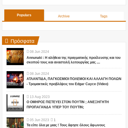
Populars
Archive
Tags
Πρόσφατα
08
Jun
2024
Annunaki : Η αλήθεια της πραγματικής προέλευσης και του
σκοπού τους και αναστολή λειτουργίας μας ....
08
Jun
2024
ΑΤΛΑΝΤΙΔΑ, ΠΑΓΚΟΣΜΙΟΙ ΠΟΛΕΜΟΙ ΚΑΙ ΑΛΛΑΓΗ ΠΟΛΩΝ
- Τρομακτικές προβλέψεις του Edgar Cayce (Video)
13
Aug
2023
Ο ΟΜΗΡΟΣ ΠΙΣΤΕΥΕΙ ΣΤΟΝ ΠΟΥΤΙΝ ; ΑΝΕΞΗΓΗΤΗ
ΠΡΟΠΑΓΑΝΔΑ ΥΠΕΡ ΤΟΥ ΠΟΥΤΙΝ;
05
Jun
2023
1
Τα είπε όλα με μιας ! Τους άφησε όλους άφωνους