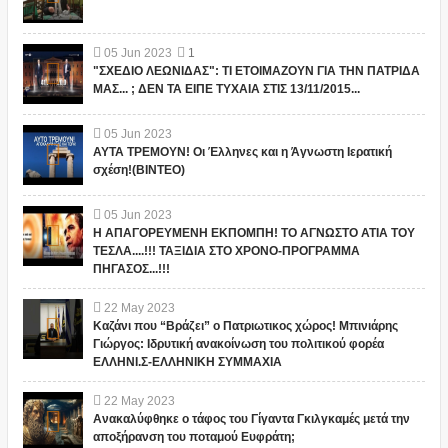
05
Jun
2023
1
"ΣΧΕΔΙΟ ΛΕΩΝΙΔΑΣ": ΤΙ ΕΤΟΙΜΑΖΟΥΝ ΓΙΑ ΤΗΝ ΠΑΤΡΙΔΑ
ΜΑΣ... ; ΔΕΝ ΤΑ ΕΙΠΕ ΤΥΧΑΙΑ ΣΤΙΣ 13/11/2015...
05
Jun
2023
ΑΥΤΑ ΤΡΕΜΟΥΝ! Οι Έλληνες και η Άγνωστη Ιερατική
σχέση!(ΒΙΝΤΕΟ)
05
Jun
2023
Η ΑΠΑΓΟΡΕΥΜΕΝΗ ΕΚΠΟΜΠΗ! ΤΟ ΑΓΝΩΣΤΟ ΑΤΙΑ ΤΟΥ
ΤΕΣΛΑ....!!! ΤΑΞΙΔΙΑ ΣΤΟ ΧΡΟΝΟ-ΠΡΟΓΡΑΜΜΑ
ΠΗΓΑΣΟΣ...!!!
22
May
2023
Καζάνι που “Βράζει” ο Πατριωτικος χώρος! Μπινιάρης
Γιώργος: Ιδρυτική ανακοίνωση του πολιτικού φορέα
ΕΛΛΗΝΙ.Σ-ΕΛΛΗΝΙΚΗ ΣΥΜΜΑΧΙΑ
22
May
2023
Ανακαλύφθηκε ο τάφος του Γίγαντα Γκιλγκαμές μετά την
αποξήρανση του ποταμού Ευφράτη;