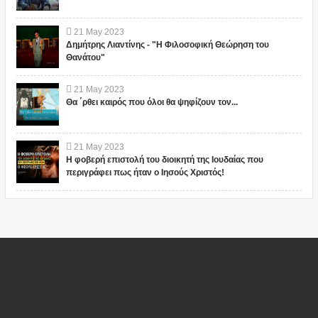
21
May
2023
Δημήτρης Λιαντίνης - "Η Φιλοσοφική Θεώρηση του
Θανάτου"
21
May
2023
Θα ΄ρθει καιρός που όλοι θα ψηφίζουν τον...
21
May
2023
Η φοβερή επιστολή του διοικητή της Ιουδαίας που
περιγράφει πως ήταν ο Ιησούς Χριστός!