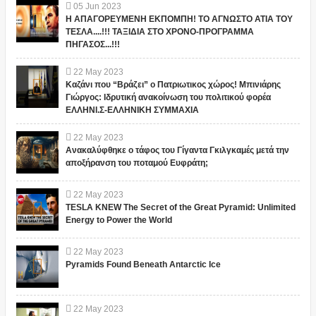
05
Jun
2023
Η ΑΠΑΓΟΡΕΥΜΕΝΗ ΕΚΠΟΜΠΗ! ΤΟ ΑΓΝΩΣΤΟ ΑΤΙΑ ΤΟΥ
ΤΕΣΛΑ....!!! ΤΑΞΙΔΙΑ ΣΤΟ ΧΡΟΝΟ-ΠΡΟΓΡΑΜΜΑ
ΠΗΓΑΣΟΣ...!!!
22
May
2023
Καζάνι που “Βράζει” ο Πατριωτικος χώρος! Μπινιάρης
Γιώργος: Ιδρυτική ανακοίνωση του πολιτικού φορέα
ΕΛΛΗΝΙ.Σ-ΕΛΛΗΝΙΚΗ ΣΥΜΜΑΧΙΑ
22
May
2023
Ανακαλύφθηκε ο τάφος του Γίγαντα Γκιλγκαμές μετά την
αποξήρανση του ποταμού Ευφράτη;
22
May
2023
TESLA KNEW The Secret of the Great Pyramid: Unlimited
Energy to Power the World
22
May
2023
Pyramids Found Beneath Antarctic Ice
22
May
2023