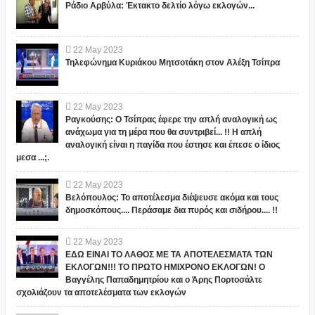
Ράδιο Αρβύλα: Έκτακτο δελτίο λόγω εκλογών...
22
May
2023
Τηλεφώνημα Κυριάκου Μητσοτάκη στον Αλέξη Τσίπρα
22
May
2023
Ραγκούσης: Ο Τσίπρας έφερε την απλή αναλογική ως
ανάχωμα για τη μέρα που θα συντριβεί... !! Η απλή
αναλογική είναι η παγίδα που έστησε και έπεσε ο ίδιος
μεσα ...;.
22
May
2023
Βελόπουλος: Το αποτέλεσμα διέψευσε ακόμα και τους
δημοσκόπους.... Περάσαμε δια πυρός και σιδήρου.... !!
22
May
2023
ΕΔΩ ΕΙΝΑΙ ΤΟ ΛΑΘΟΣ ΜΕ ΤΑ ΑΠΟΤΕΛΕΣΜΑΤΑ ΤΩΝ
ΕΚΛΟΓΩΝ!!! ΤΟ ΠΡΩΤΟ ΗΜΙΧΡΟΝΟ ΕΚΛΟΓΩΝ! Ο
Βαγγέλης Παπαδημητρίου και ο Άρης Πορτοσάλτε
σχολιάζουν τα αποτελέσματα των εκλογών