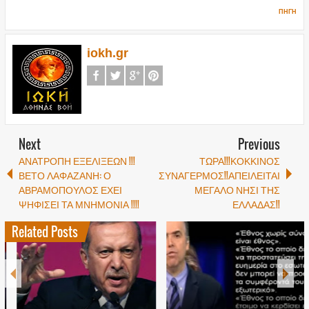
ΠΗΓΗ
iokh.gr
Next
Previous
ΑΝΑΤΡΟΠΗ ΕΞΕΛΙΞΕΩΝ !!!
ΤΩΡΑ!!!ΚΟΚΚΙΝΟΣ
ΒΕΤΟ ΛΑΦΑΖΑΝΗ: Ο
ΣΥΝΑΓΕΡΜΟΣ!!ΑΠΕΙΛΕΙΤΑΙ
ΑΒΡΑΜΟΠΟΥΛΟΣ ΕΧΕΙ
ΜΕΓΑΛΟ ΝΗΣΙ ΤΗΣ
ΨΗΦΙΣΕΙ ΤΑ ΜΝΗΜΟΝΙΑ !!!!
ΕΛΛΑΔΑΣ!!
Related Posts