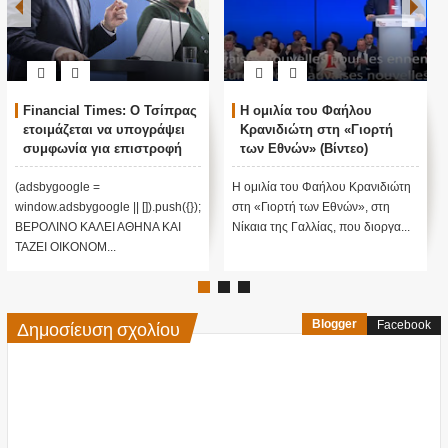
Financial Times: Ο Τσίπρας
Η ομιλία του Φαήλου
ετοιμάζεται να υπογράψει
Κρανιδιώτη στη «Γιορτή
συμφωνία για επιστροφή
των Εθνών» (Βίντεο)
μεταναστών
(adsbygoogle =
H ομιλία του Φαήλου Κρανιδιώτη
window.adsbygoogle || []).push({});
στη «Γιορτή των Εθνών», στη
ΒΕΡΟΛΙΝΟ ΚΑΛΕΙ ΑΘΗΝΑ ΚΑΙ
Νίκαια της Γαλλίας, που διοργα...
ΤΑΖΕΙ ΟΙΚΟΝΟΜ...
Δημοσίευση σχολίου
Blogger
Facebook