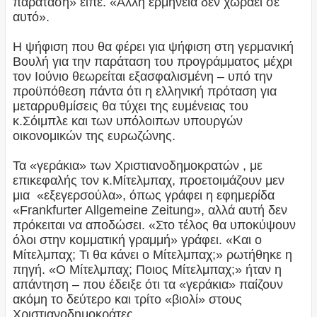
παράταση» είπε. «Άλλη ερμηνεία δεν χωράει σε
αυτό».
Η ψήφιση που θα φέρει για ψήφιση στη γερμανική
Βουλή για την παράταση του προγράμματος μέχρι
τον Ιούνιο θεωρείται εξασφαλισμένη – υπό την
προϋπόθεση πάντα ότι η ελληνική πρόταση για
μεταρρυθμίσεις θα τύχει της ευμένειας του
κ.Σόιμπλε και των υπόλοιπων υπουργών
οικονομικών της ευρωζώνης.
Τα «γεράκια» των Χριστιανοδημοκρατών , με
επικεφαλής τον κ.Μίτελμπαχ, προετοιμάζουν μεν
μια «εξεγερσούλα», όπως γράφει η εφημερίδα
«Frankfurter Allgemeine Zeitung», αλλά αυτή δεν
πρόκειται να αποδώσει. «Στο τέλος θα υποκύψουν
όλοι στην κομματική γραμμή» γράφει. «Και ο
Μίτελμπαχ; Τι θα κάνει ο Μίτελμπαχ;» ρωτήθηκε η
πηγή. «Ο Μίτελμπαχ; Ποιος Μίτελμπαχ;» ήταν η
απάντηση – που έδειξε ότι τα «γεράκια» παίζουν
ακόμη το δεύτερο και τρίτο «βιολί» στους
Χριστιανοδημοκράτες.