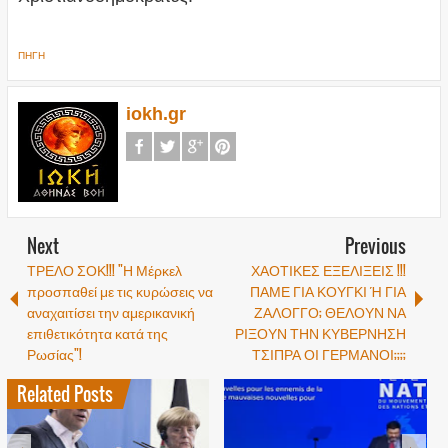
ΠΗΓΗ
iokh.gr
Next
Previous
ΤΡΕΛΟ ΣΟΚ!!! "Η Μέρκελ
ΧΑΟΤΙΚΕΣ ΕΞΕΛΙΞΕΙΣ !!!
προσπαθεί με τις κυρώσεις να
ΠΑΜΕ ΓΙΑ ΚΟΥΓΚΙ Ή ΓΙΑ
αναχαιτίσει την αμερικανική
ΖΑΛΟΓΓΟ; ΘΕΛΟΥΝ ΝΑ
επιθετικότητα κατά της
ΡΙΞΟΥΝ ΤΗΝ ΚΥΒΕΡΝΗΣΗ
Ρωσίας"!
ΤΣΙΠΡΑ ΟΙ ΓΕΡΜΑΝΟΙ;;;;
Related Posts