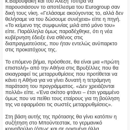
κ.Βαρουφάκη και του Αλέξη Τσίπρα να
παρουσιάσουν το αποτέλεσμα του Eurogroup σαν
δική τους νίκη. «Γελάσαμε ακούγοντας το, αλλά δεν
θελήσαμε να του δώσουμε συνέχεια» είπε η πηγή.
«Το κείμενο της συμφωνίας μιλά από μόνο του»
είπε. Παράλληλα όμως παραδέχθηκε, ότι η νέα
κυβέρνηση έδειξε ένα σθένος στις
διαπραγματεύσεις, που ήταν εντελώς ανύπαρκτο
στις προκατόχους της.
Το επόμενο βήμα, πρόσθεσε, θα είναι μια «πρώτη
επιστολή» από την Αθήνα στις Βρυξέλλες που θα
σκιαγραφεί τις μεταρρυθμίσεις που προτίθεται να
κάνει η Αθήνα για να γίνει δυνατή η τετράμηνη
παράταση του προγράμματος. «Δεν χρειάζονται
πολλά» είπε. «Ένα σκίτσο φτάνει – έτσι γραμμένο
όμως που να πείθει τους εταίρους για τη βούληση
της να εφαρμόσει τις σωστές μεταρρυθμίσεις».
Στη βάση αυτής της πρότασης θα γίνει κατόπιν η
συζήτηση στο Μπούντεστακ, το γερμανικό
κοινοβούλιο (όπως και σε ορισμένα άλλα