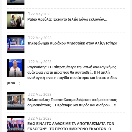
22
May
2023
Ράδιο Αρβύλα: Έκτακτο δελτίο λόγω εκλογών...
22
May
2023
Τηλεφώνημα Κυριάκου Μητσοτάκη στον Αλέξη Τσίπρα
22
May
2023
Ραγκούσης: Ο Τσίπρας έφερε την απλή αναλογική ως
ανάχωμα για τη μέρα που θα συντριβεί... !! Η απλή
αναλογική είναι η παγίδα που έστησε και έπεσε ο ίδιος
μεσα ...;.
22
May
2023
Βελόπουλος: Το αποτέλεσμα διέψευσε ακόμα και τους
δημοσκόπους.... Περάσαμε δια πυρός και σιδήρου.... !!
22
May
2023
ΕΔΩ ΕΙΝΑΙ ΤΟ ΛΑΘΟΣ ΜΕ ΤΑ ΑΠΟΤΕΛΕΣΜΑΤΑ ΤΩΝ
ΕΚΛΟΓΩΝ!!! ΤΟ ΠΡΩΤΟ ΗΜΙΧΡΟΝΟ ΕΚΛΟΓΩΝ! Ο