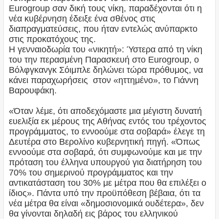
Eurogroup σαν δική τους νίκη, παραδέχονται ότι η
νέα κυβέρνηση έδειξε ένα σθένος στις
διαπραγματεύσεις, που ήταν εντελώς ανύπαρκτο
στις προκατόχους της.
Η γενναιοδωρία του «νικητή»: Ύστερα από τη νίκη
του την περασμένη Παρασκευή στο Eurogroup, ο
Βόλφγκανγκ Σόιμπλε δηλώνει τώρα πρόθυμος, να
κάνει παραχωρήσεις στον «ηττημένο», το Γιάννη
Βαρουφάκη.
«Όταν λέμε, ότι αποδεχόμαστε μια μέγιστη δυνατή
ευελιξία εκ μέρους της Αθήνας εντός του τρέχοντος
προγράμματος, το εννοούμε στα σοβαρά» έλεγε τη
Δευτέρα στο Βερολίνο κυβερνητική πηγή. «Όπως
εννοούμε στα σοβαρά, ότι συμφωνούμε και με την
πρόταση του έλληνα υπουργού για διατήρηση του
70% του σημερινού προγράμματος και την
αντικατάσταση του 30% με μέτρα που θα επιλέξει ο
ίδιος». Πάντα υπό την προϋπόθεση βέβαια, ότι τα
νέα μέτρα θα είναι «δημοσιονομικά ουδέτερα», δεν
θα γίνονται δηλαδή εις βάρος του ελληνικού