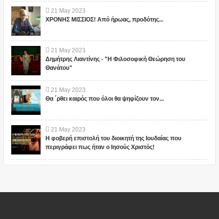
21
May
2023
ΧΡΟΝΗΣ ΜΙΣΣΙΟΣ! Από ήρωας, προδότης...
21
May
2023
Δημήτρης Λιαντίνης - "Η Φιλοσοφική Θεώρηση του
Θανάτου"
21
May
2023
Θα ΄ρθει καιρός που όλοι θα ψηφίζουν τον...
21
May
2023
Η φοβερή επιστολή του διοικητή της Ιουδαίας που
περιγράφει πως ήταν ο Ιησούς Χριστός!