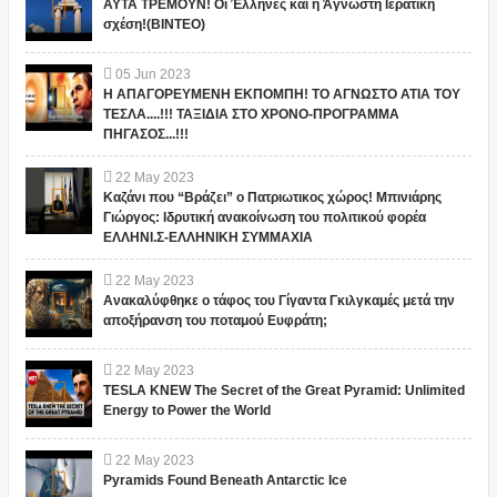
ΑΥΤΑ ΤΡΕΜΟΥΝ! Οι Έλληνες και η Άγνωστη Ιερατική
σχέση!(ΒΙΝΤΕΟ)
05
Jun
2023
Η ΑΠΑΓΟΡΕΥΜΕΝΗ ΕΚΠΟΜΠΗ! ΤΟ ΑΓΝΩΣΤΟ ΑΤΙΑ ΤΟΥ
ΤΕΣΛΑ....!!! ΤΑΞΙΔΙΑ ΣΤΟ ΧΡΟΝΟ-ΠΡΟΓΡΑΜΜΑ
ΠΗΓΑΣΟΣ...!!!
22
May
2023
Καζάνι που “Βράζει” ο Πατριωτικος χώρος! Μπινιάρης
Γιώργος: Ιδρυτική ανακοίνωση του πολιτικού φορέα
ΕΛΛΗΝΙ.Σ-ΕΛΛΗΝΙΚΗ ΣΥΜΜΑΧΙΑ
22
May
2023
Ανακαλύφθηκε ο τάφος του Γίγαντα Γκιλγκαμές μετά την
αποξήρανση του ποταμού Ευφράτη;
22
May
2023
TESLA KNEW The Secret of the Great Pyramid: Unlimited
Energy to Power the World
22
May
2023
Pyramids Found Beneath Antarctic Ice