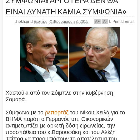
ΕΙΝΑΙ ΔΥΝΑΤΗ ΚΑΜΙΑ ΣΥΜΦΩΝΙΑ»
iokh.gr
Δευτέρα, Φεβρουαρίου 23, 2015
A
+
A
-
Print
Email
Χαστούκι από τον Σόιμπλε στην κυβέρνηση
Σαμαρά.
Σύμφωνα με το
ρεπορτάζ
του Νίκου Χειλά για το
ΒΗΜΑ παρότι ο Γερμανός υπ. Οικονομικών
αντιμετωπίζει με αρκετή δόση ειρωνείας, την
προσπάθεια του κ.Βαρουφάκη και του Αλέξη
Τσίπρα να παρουσιάσουν το αποτέλεσμα του