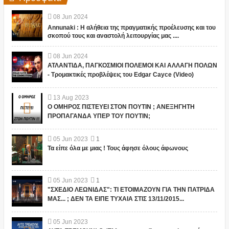
08
Jun
2024
Annunaki : Η αλήθεια της πραγματικής προέλευσης και του
σκοπού τους και αναστολή λειτουργίας μας ....
08
Jun
2024
ΑΤΛΑΝΤΙΔΑ, ΠΑΓΚΟΣΜΙΟΙ ΠΟΛΕΜΟΙ ΚΑΙ ΑΛΛΑΓΗ ΠΟΛΩΝ
- Τρομακτικές προβλέψεις του Edgar Cayce (Video)
13
Aug
2023
Ο ΟΜΗΡΟΣ ΠΙΣΤΕΥΕΙ ΣΤΟΝ ΠΟΥΤΙΝ ; ΑΝΕΞΗΓΗΤΗ
ΠΡΟΠΑΓΑΝΔΑ ΥΠΕΡ ΤΟΥ ΠΟΥΤΙΝ;
05
Jun
2023
1
Τα είπε όλα με μιας ! Τους άφησε όλους άφωνους
05
Jun
2023
1
"ΣΧΕΔΙΟ ΛΕΩΝΙΔΑΣ": ΤΙ ΕΤΟΙΜΑΖΟΥΝ ΓΙΑ ΤΗΝ ΠΑΤΡΙΔΑ
ΜΑΣ... ; ΔΕΝ ΤΑ ΕΙΠΕ ΤΥΧΑΙΑ ΣΤΙΣ 13/11/2015...
05
Jun
2023